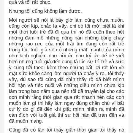
quá và tôi rất phục.
Nhưng tôi cũng không làm được.
Mọi người sẽ nói là bây giờ làm cũng chưa muộn,
cũng còn kịp, chắc là vậy, chỉ có tôi mới biết là khi
một thời tuổi trẻ đã đi qua thì nó đã cuốn theo hết
những đam mê những nồng nàn những bỏng cháy
những rạo rực của một trái tim đang còn rất trẻ
trong tôi, tuổi già sẽ có những mặt mạnh của mình
như kinh nghiệm như hồi ức như ký ức để dễ viết
hơn nhưng tuổi già đến cũng là lúc sự trì trệ và sức
ỳ cũng tới theo, kèm theo những bất lợi rất lớn về
mặt sức khỏe càng làm người ta chây ỳ ra, tôi thấy
vậy, dù sao tôi cũng đã nhìn thấy rõ đã biết mình
hối hận và tiếc nuối về những điều mình chưa kịp
làm trong bao năm qua nên tôi đã truyền lại cho các
con mình rằng thời gian qua rất nhanh nên các con
muốn làm gì thì hãy làm ngay đừng chần chừ vì bất
cứ lý do gì để đến khi giật mình nhận ra mình đã
cán đích với tuổi già thì sự hối hận đã tràn đến và
đã muộn màng.
Cũng đã có lần tôi thấy giận thời gian tôi thấy nó