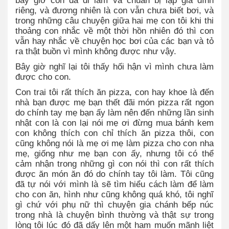
bây giờ con đã đi làm và chuẩn bị lập gia đình
riêng, và đương nhiên là con vẫn chưa biết bơi, và
trong những câu chuyện giữa hai mẹ con tôi khi thi
thoảng con nhắc về một thời hồn nhiên đó thì con
vẫn hay nhắc về chuyện học bơi của các bạn và tỏ
ra thật buồn vì mình không được như vậy.
Bây giờ nghĩ lại tôi thấy hối hận vì mình chưa làm
được cho con.
Con trai tôi rất thích ăn pizza, con hay khoe là đến
nhà bạn được mẹ bạn thết đãi món pizza rất ngon
do chính tay mẹ bạn ấy làm nên đến những lần sinh
nhật con là con lại nói mẹ ơi đừng mua bánh kem
con không thích con chỉ thích ăn pizza thôi, con
cũng không nói là mẹ ơi mẹ làm pizza cho con nha
mẹ, giống như mẹ bạn con ấy, nhưng tôi có thể
cảm nhận trong những gì con nói thì con rất thích
được ăn món ăn đó do chính tay tôi làm. Tôi cũng
đã tự nói với mình là sẽ tìm hiểu cách làm để làm
cho con ăn, hình như cũng không quá khó, tôi nghĩ
gì chứ với phụ nữ thì chuyện gia chánh bếp núc
trong nhà là chuyện bình thường và thật sự trong
lòng tôi lúc đó đã dấy lên một ham muốn mãnh liệt