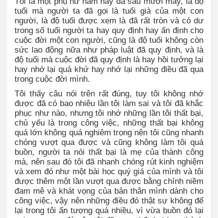
Tôi là một phụ nữ năm nay đã sáu mươi mấy, là độ
tuổi mà người ta đã gọi là tuổi già của một con
người, là độ tuổi được xem là đã rất tròn và có dư
trong số tuổi người ta hay quy định hay ấn định cho
cuộc đời một con người, cũng là độ tuổi không còn
sức lao động nữa như pháp luật đã quy định, và là
độ tuổi mà cuộc đời đã quy định là hay hồi tưởng lại
hay nhớ lại quá khứ hay nhớ lại những điều đã qua
trong cuộc đời mình.
Tôi thấy câu nói trên rất đúng, tuy tôi không nhớ
được đã có bao nhiêu lần tôi làm sai và tôi đã khắc
phục như nào, nhưng tôi nhớ những lần tôi thất bại,
chủ yếu là trong công việc, những thất bại không
quá lớn không quá nghiêm trọng nên tôi cũng nhanh
chóng vượt qua được và cũng không làm tôi quá
buồn, người ta nói thất bại là mẹ của thành công
mà, nên sau đó tôi đã nhanh chóng rút kinh nghiệm
và xem đó như một bài học quý giá của mình và tôi
được thêm một lần vượt qua được bằng chính niềm
đam mê và khát vọng của bản thân mình dành cho
công việc, vậy nên những điều đó thật sự không để
lại trong tôi ấn tượng quá nhiều, vì vừa buồn đó lại