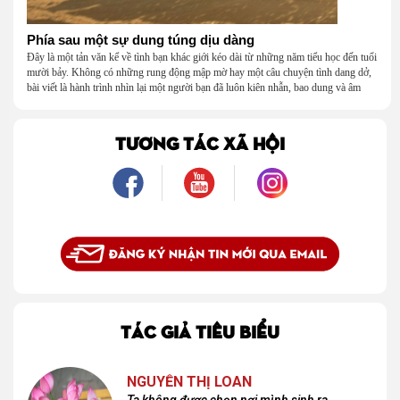
Phía sau một sự dung túng dịu dàng
Đây là một tản văn kể về tình bạn khác giới kéo dài từ những năm tiểu học đến tuổi
mười bảy. Không có những rung động mập mờ hay một câu chuyện tình dang dở,
bài viết là hành trình nhìn lại một người bạn đã luôn kiên nhẫn, bao dung và âm
thầm dung túng những vụng về, bướng bỉnh của tôi. Qua những ký ức nhỏ bé và
bình dị, tôi nhận ra điều quý giá nhất thanh xuân từng dành tặng mình không phải
là một mối tình, mà là một người luôn cho tôi quyền được là chính mình.
TƯƠNG TÁC XÃ HỘI
TÁC GIẢ TIÊU BIỂU
NGUYỄN THỊ LOAN
Ta không được chọn nơi mình sinh ra,