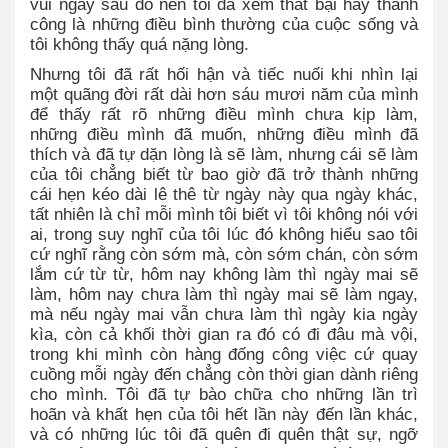
vui ngay sau đó nên tôi đã xem thất bại hay thành
công là những điều bình thường của cuộc sống và
tôi không thấy quá nặng lòng.
Nhưng tôi đã rất hối hận và tiếc nuối khi nhìn lại
một quãng đời rất dài hơn sáu mươi năm của mình
để thấy rất rõ những điều mình chưa kịp làm,
những điều mình đã muốn, những điều mình đã
thích và đã tự dặn lòng là sẽ làm, nhưng cái sẽ làm
của tôi chẳng biết từ bao giờ đã trở thành những
cái hẹn kéo dài lê thê từ ngày này qua ngày khác,
tất nhiên là chỉ mỗi mình tôi biết vì tôi không nói với
ai, trong suy nghĩ của tôi lúc đó không hiểu sao tôi
cứ nghĩ rằng còn sớm mà, còn sớm chán, còn sớm
lắm cứ từ từ, hôm nay không làm thì ngày mai sẽ
làm, hôm nay chưa làm thì ngày mai sẽ làm ngay,
mà nếu ngày mai vẫn chưa làm thì ngày kia ngày
kìa, còn cả khối thời gian ra đó có đi đâu mà vội,
trong khi mình còn hàng đống công việc cứ quay
cuồng mỗi ngày đến chẳng còn thời gian dành riêng
cho mình. Tôi đã tự bào chữa cho những lần trì
hoãn và khất hẹn của tôi hết lần này đến lần khác,
và có những lúc tôi đã quên đi quên thật sự, ngỡ