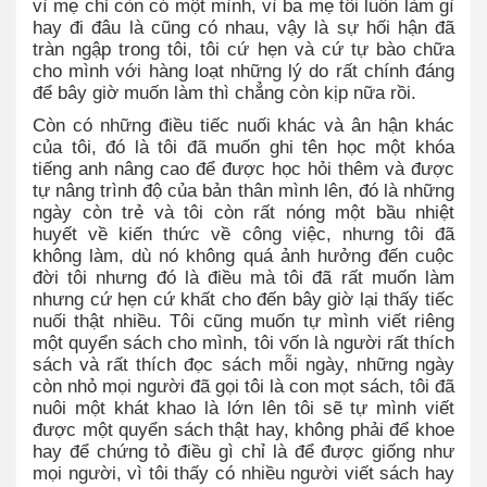
vì mẹ chỉ còn có một mình, vì ba mẹ tôi luôn làm gì
hay đi đâu là cũng có nhau, vậy là sự hối hận đã
tràn ngập trong tôi, tôi cứ hẹn và cứ tự bào chữa
cho mình với hàng loạt những lý do rất chính đáng
để bây giờ muốn làm thì chẳng còn kịp nữa rồi.
Còn có những điều tiếc nuối khác và ân hận khác
của tôi, đó là tôi đã muốn ghi tên học một khóa
tiếng anh nâng cao để được học hỏi thêm và được
tự nâng trình độ của bản thân mình lên, đó là những
ngày còn trẻ và tôi còn rất nóng một bầu nhiệt
huyết về kiến thức về công việc, nhưng tôi đã
không làm, dù nó không quá ảnh hưởng đến cuộc
đời tôi nhưng đó là điều mà tôi đã rất muốn làm
nhưng cứ hẹn cứ khất cho đến bây giờ lại thấy tiếc
nuối thật nhiều. Tôi cũng muốn tự mình viết riêng
một quyển sách cho mình, tôi vốn là người rất thích
sách và rất thích đọc sách mỗi ngày, những ngày
còn nhỏ mọi người đã gọi tôi là con mọt sách, tôi đã
nuôi một khát khao là lớn lên tôi sẽ tự mình viết
được một quyển sách thật hay, không phải để khoe
hay để chứng tỏ điều gì chỉ là để được giống như
mọi người, vì tôi thấy có nhiều người viết sách hay