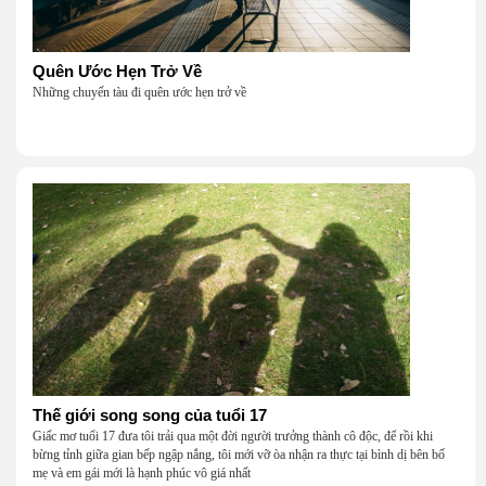
Quên Ước Hẹn Trở Về
Những chuyến tàu đi quên ước hẹn trở về
Thế giới song song của tuổi 17
Giấc mơ tuổi 17 đưa tôi trải qua một đời người trưởng thành cô độc, để rồi khi
bừng tỉnh giữa gian bếp ngập nắng, tôi mới vỡ òa nhận ra thực tại bình dị bên bố
mẹ và em gái mới là hạnh phúc vô giá nhất