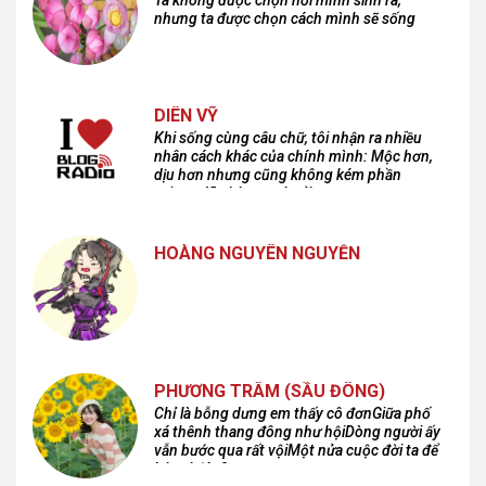
nhưng ta được chọn cách mình sẽ sống
DIÊN VỸ
Khi sống cùng câu chữ, tôi nhận ra nhiều
nhân cách khác của chính mình: Mộc hơn,
dịu hơn nhưng cũng không kém phần
cuồng dã và hoang hoải...
HOÀNG NGUYÊN NGUYỄN
PHƯƠNG TRÂM (SẦU ĐÔNG)
Chỉ là bỗng dưng em thấy cô đơnGiữa phố
xá thênh thang đông như hộiDòng người ấy
vẫn bước qua rất vộiMột nửa cuộc đời ta để
lại nơi đâu?