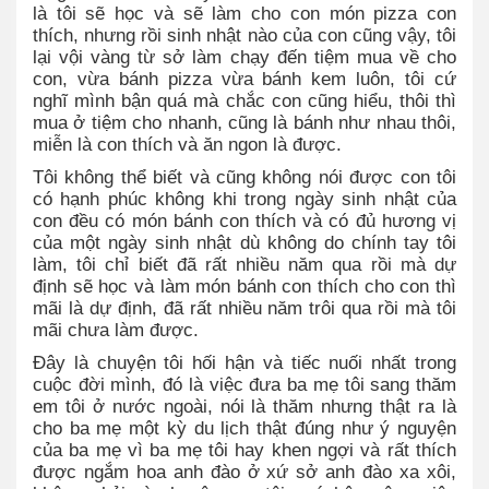
là tôi sẽ học và sẽ làm cho con món pizza con
thích, nhưng rồi sinh nhật nào của con cũng vậy, tôi
lại vội vàng từ sở làm chạy đến tiệm mua về cho
con, vừa bánh pizza vừa bánh kem luôn, tôi cứ
nghĩ mình bận quá mà chắc con cũng hiểu, thôi thì
mua ở tiệm cho nhanh, cũng là bánh như nhau thôi,
miễn là con thích và ăn ngon là được.
Tôi không thể biết và cũng không nói được con tôi
có hạnh phúc không khi trong ngày sinh nhật của
con đều có món bánh con thích và có đủ hương vị
của một ngày sinh nhật dù không do chính tay tôi
làm, tôi chỉ biết đã rất nhiều năm qua rồi mà dự
định sẽ học và làm món bánh con thích cho con thì
mãi là dự định, đã rất nhiều năm trôi qua rồi mà tôi
mãi chưa làm được.
Đây là chuyện tôi hối hận và tiếc nuối nhất trong
cuộc đời mình, đó là việc đưa ba mẹ tôi sang thăm
em tôi ở nước ngoài, nói là thăm nhưng thật ra là
cho ba mẹ một kỳ du lịch thật đúng như ý nguyện
của ba mẹ vì ba mẹ tôi hay khen ngợi và rất thích
được ngắm hoa anh đào ở xứ sở anh đào xa xôi,