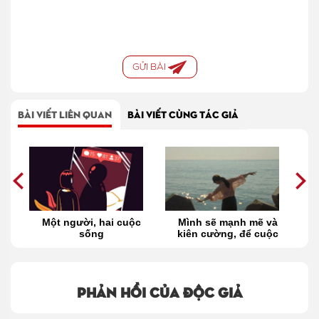
GỬI BÀI
BÀI VIẾT LIÊN QUAN
BÀI VIẾT CÙNG TÁC GIẢ
nơi
Một người, hai cuộc
Mình sẽ mạnh mẽ và
ên
sống
kiên cường, để cuộc
đời không thể lay đổ
nó
Phản hồi của độc giả