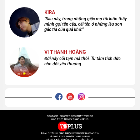
KIRA
"Sau này, trong những giấc mơ tôi luôn thấy
mình gọi tên cậu, cái tên ở những lầu son
gác tía của quá khứ."
VI THANH HOÀNG
Đời này cõi tạm mà thôi. Tu tâm tích đức
cho đời yêu thương.
BLOG RADIO - BLOG VIỆT ĐƯỢC PHÁT TRIỂN BỞI
CÔNG TY CP TRUYỀN THÔNG VNNPLUS.
® BẢN QUYỀN NỘI DUNG THUỘC VỀ WEBSITE BLOGRADIO.VN
VÀ CÔNG TY CP TRUYỀN THÔNG VNNPLUS
VÀ ĐƯỢC BẢO HỘ BỞI CỤC BẢN QUYỀN TÁC GIẢ.