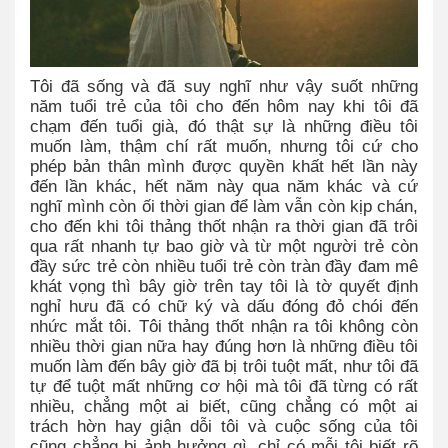
Tôi đã sống và đã suy nghĩ như vậy suốt những
năm tuổi trẻ của tôi cho đến hôm nay khi tôi đã
chạm đến tuổi già, đó thật sự là những điều tôi
muốn làm, thậm chí rất muốn, nhưng tôi cứ cho
phép bản thân mình được quyền khất hết lần này
đến lần khác, hết năm này qua năm khác và cứ
nghĩ mình còn ối thời gian để làm vẫn còn kịp chán,
cho đến khi tôi thảng thốt nhận ra thời gian đã trôi
qua rất nhanh tự bao giờ và từ một người trẻ còn
đầy sức trẻ còn nhiều tuổi trẻ còn tràn đầy đam mê
khát vọng thì bây giờ trên tay tôi là tờ quyết định
nghỉ hưu đã có chữ ký và dấu đóng đỏ chói đến
nhức mắt tôi. Tôi thảng thốt nhận ra tôi không còn
nhiều thời gian nữa hay đúng hơn là những điều tôi
muốn làm đến bây giờ đã bị trôi tuột mất, như tôi đã
tự để tuột mất những cơ hội mà tôi đã từng có rất
nhiều, chẳng một ai biết, cũng chẳng có một ai
trách hờn hay giận dỗi tôi và cuộc sống của tôi
cũng chẳng bị ảnh hưởng gì, chỉ có mỗi tôi biết rõ