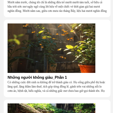
Mười năm trước, chúng tôi chỉ là những đứa trẻ mười mười tám tuổi, sở hữu cả
bầu trời ước mơ ngây ngô cùng lời hứa về một chiếc vé thời gian giá hai mươi
nghìn đồng. Mười năm sau, giữa cơn mưa rào tháng Bảy, liệu hai mươi nghìn đồng
có giúp chúng tôi tìm lại được thanh xuân đã bỏ lỡ?
Những người không giàu_Phần 1
Có những cuộc đời sinh ra không để trở thành giàu có. Họ sống giữa phố thị hoặc
làng quê, lặng thầm làm thuê, tích góp từng đồng lẻ, gánh trên vai những nỗi lo
cơm áo, bệnh tật, hiếu nghĩa, và cả những giấc mơ chưa bao giờ gọi thành tên. Họ
khắc khẩu, cãi vã, bướng bỉnh, yếu đuối, rồi lại ôm nhau mà cười, mà khóc, mà
gắng gượng đi tiếp qua những mùa giông gió. Họ không giàu, nhưng họ dựng nên
một mái nhà bằng lòng thương, bằng sự nhẫn nại và một niềm tin cũ kỹ rằng: dẫu
nghèo đến đâu, cũng còn có nhau để quay về.