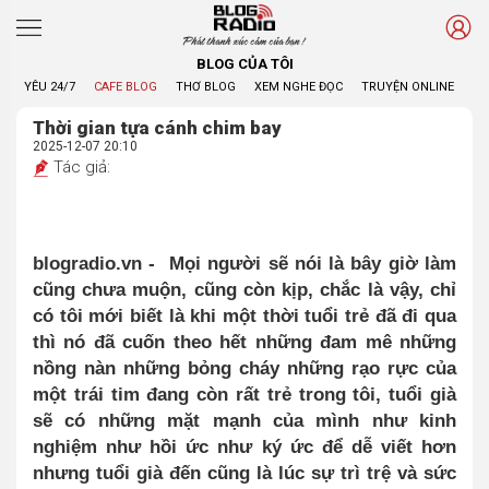
Phát thanh xúc cảm của bạn !
BLOG CỦA TÔI
YÊU 24/7
CAFE BLOG
THƠ BLOG
XEM NGHE ĐỌC
TRUYỆN ONLINE
BL
Thời gian tựa cánh chim bay
2025-12-07 20:10
Tác giả:
blogradio.vn -
Mọi người sẽ nói là bây giờ làm
cũng chưa muộn, cũng còn kịp, chắc là vậy, chỉ
có tôi mới biết là khi một thời tuổi trẻ đã đi qua
thì nó đã cuốn theo hết những đam mê những
nồng nàn những bỏng cháy những rạo rực của
một trái tim đang còn rất trẻ trong tôi, tuổi già
sẽ có những mặt mạnh của mình như kinh
nghiệm như hồi ức như ký ức để dễ viết hơn
nhưng tuổi già đến cũng là lúc sự trì trệ và sức