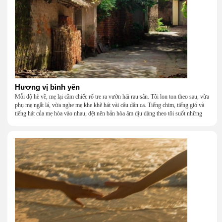
Hương vị bình yên
Mỗi độ hè về, mẹ lại cầm chiếc rổ tre ra vườn hái rau sắn. Tôi lon ton theo sau, vừa
phụ mẹ ngắt lá, vừa nghe mẹ khe khẽ hát vài câu dân ca. Tiếng chim, tiếng gió và
tiếng hát của mẹ hòa vào nhau, dệt nên bản hòa âm dịu dàng theo tôi suốt những
năm tháng tuổi thơ.