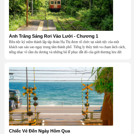
Ánh Trăng Sáng Rơi Vào Lưới - Chương 1
Bữa tiệc kỷ niệm thành lập tập đoàn Hạ Thị được tổ chức tại sảnh tiệc của một
khách sạn sáu sao ngay trung tâm thành phố. Tiếng ly thủy tinh va chạm lách cách,
tiếng nhạc vĩ cầm du dương và những bộ lễ phục đắt đỏ của giới thượng lưu dệt
nên một khung cảnh hoa lệ đến ngột ngạt.
Chiếc Vé Đến Ngày Hôm Qua