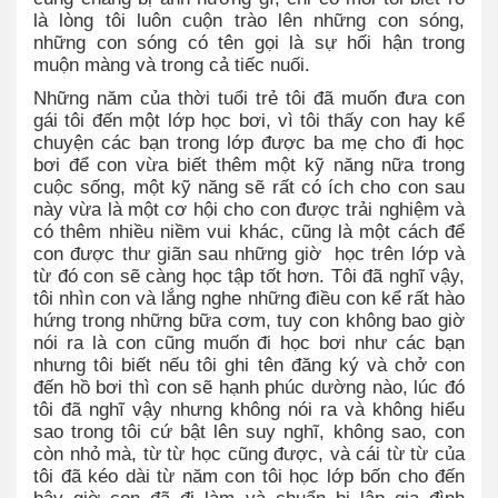
là lòng tôi luôn cuộn trào lên những con sóng,
những con sóng có tên gọi là sự hối hận trong
muộn màng và trong cả tiếc nuối.
Những năm của thời tuổi trẻ tôi đã muốn đưa con
gái tôi đến một lớp học bơi, vì tôi thấy con hay kể
chuyện các bạn trong lớp được ba mẹ cho đi học
bơi để con vừa biết thêm một kỹ năng nữa trong
cuộc sống, một kỹ năng sẽ rất có ích cho con sau
này vừa là một cơ hội cho con được trải nghiệm và
có thêm nhiều niềm vui khác, cũng là một cách để
con được thư giãn sau những giờ
học trên lớp và
từ đó con sẽ càng học tập tốt hơn. Tôi đã nghĩ vậy,
tôi nhìn con và lắng nghe những điều con kể rất hào
hứng trong những bữa cơm, tuy con không bao giờ
nói ra là con cũng muốn đi học bơi như các bạn
nhưng tôi biết nếu tôi ghi tên đăng ký và chở con
đến hồ bơi thì con sẽ hạnh phúc dường nào, lúc đó
tôi đã nghĩ vậy nhưng không nói ra và không hiểu
sao trong tôi cứ bật lên suy nghĩ, không sao, con
còn nhỏ mà, từ từ học cũng được, và cái từ từ của
tôi đã kéo dài từ năm con tôi học lớp bốn cho đến