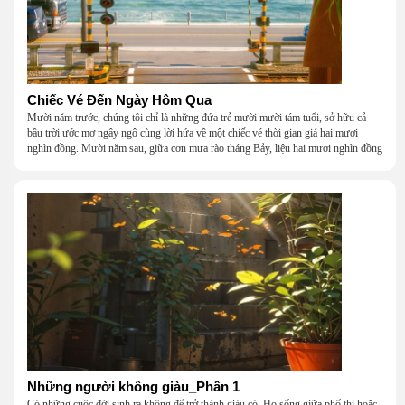
Chiếc Vé Đến Ngày Hôm Qua
Mười năm trước, chúng tôi chỉ là những đứa trẻ mười mười tám tuổi, sở hữu cả
bầu trời ước mơ ngây ngô cùng lời hứa về một chiếc vé thời gian giá hai mươi
nghìn đồng. Mười năm sau, giữa cơn mưa rào tháng Bảy, liệu hai mươi nghìn đồng
có giúp chúng tôi tìm lại được thanh xuân đã bỏ lỡ?
Những người không giàu_Phần 1
Có những cuộc đời sinh ra không để trở thành giàu có. Họ sống giữa phố thị hoặc