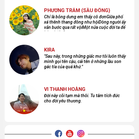
PHƯƠNG TRÂM (SẦU ĐÔNG)
Chỉ là bỗng dưng em thấy cô đơnGiữa phố
xá thênh thang đông như hộiDòng người ấy
vẫn bước qua rất vộiMột nửa cuộc đời ta để
lại nơi đâu?
KIRA
"Sau này, trong những giấc mơ tôi luôn thấy
mình gọi tên cậu, cái tên ở những lầu son
gác tía của quá khứ."
VI THANH HOÀNG
Đời này cõi tạm mà thôi. Tu tâm tích đức
cho đời yêu thương.