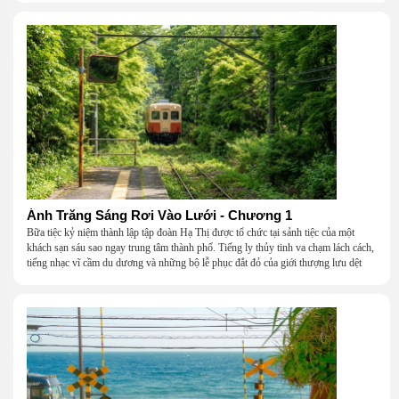
Ánh Trăng Sáng Rơi Vào Lưới - Chương 1
Bữa tiệc kỷ niệm thành lập tập đoàn Hạ Thị được tổ chức tại sảnh tiệc của một
khách sạn sáu sao ngay trung tâm thành phố. Tiếng ly thủy tinh va chạm lách cách,
tiếng nhạc vĩ cầm du dương và những bộ lễ phục đắt đỏ của giới thượng lưu dệt
nên một khung cảnh hoa lệ đến ngột ngạt.