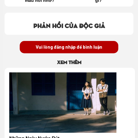
é
màu nỗi nhớ?
gì?
Phản hồi của độc giả
Vui lòng đăng nhập để bình luận
Xem thêm