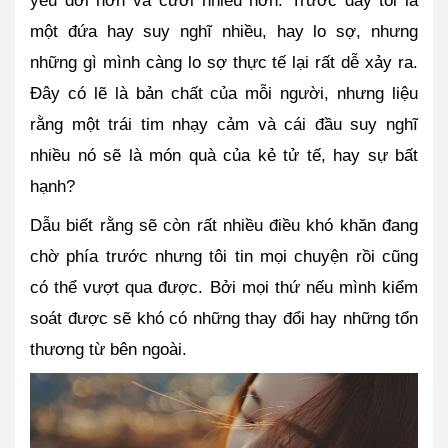
yêu đời hơn và cười nhiều hơn. Trước đây tôi là 
một đứa hay suy nghĩ nhiều, hay lo sợ, nhưng 
những gì mình càng lo sợ thực tế lại rất dễ xảy ra. 
Đây có lẽ là bản chất của mỗi người, nhưng liệu 
rằng một trái tim nhạy cảm và cái đầu suy nghĩ 
nhiều nó sẽ là món quà của kẻ tử tế, hay sự bất 
hạnh?
Dẫu biết rằng sẽ còn rất nhiều điều khó khăn đang 
chờ phía trước nhưng tôi tin mọi chuyện rồi cũng 
có thể vượt qua được. Bởi mọi thứ nếu mình kiểm 
soát được sẽ khó có những thay đổi hay những tổn 
thương từ bên ngoài. 