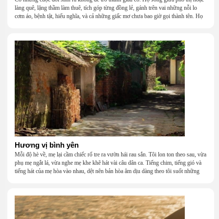
làng quê, lặng thầm làm thuê, tích góp từng đồng lẻ, gánh trên vai những nỗi lo
cơm áo, bệnh tật, hiếu nghĩa, và cả những giấc mơ chưa bao giờ gọi thành tên. Họ
khắc khẩu, cãi vã, bướng bỉnh, yếu đuối, rồi lại ôm nhau mà cười, mà khóc, mà
gắng gượng đi tiếp qua những mùa giông gió. Họ không giàu, nhưng họ dựng nên
một mái nhà bằng lòng thương, bằng sự nhẫn nại và một niềm tin cũ kỹ rằng: dẫu
nghèo đến đâu, cũng còn có nhau để quay về.
Hương vị bình yên
Mỗi độ hè về, mẹ lại cầm chiếc rổ tre ra vườn hái rau sắn. Tôi lon ton theo sau, vừa
phụ mẹ ngắt lá, vừa nghe mẹ khe khẽ hát vài câu dân ca. Tiếng chim, tiếng gió và
tiếng hát của mẹ hòa vào nhau, dệt nên bản hòa âm dịu dàng theo tôi suốt những
năm tháng tuổi thơ.