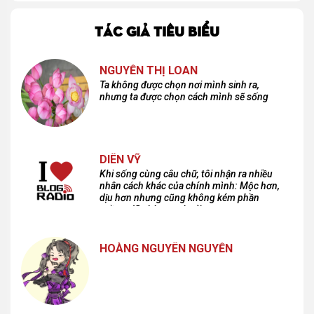
TÁC GIẢ TIÊU BIỂU
NGUYỄN THỊ LOAN
Ta không được chọn nơi mình sinh ra,
nhưng ta được chọn cách mình sẽ sống
DIÊN VỸ
Khi sống cùng câu chữ, tôi nhận ra nhiều
nhân cách khác của chính mình: Mộc hơn,
dịu hơn nhưng cũng không kém phần
cuồng dã và hoang hoải...
HOÀNG NGUYÊN NGUYỄN