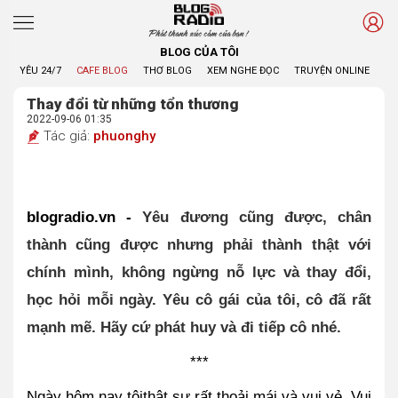
Phát thanh xúc cảm của bạn !
BLOG CỦA TÔI
YÊU 24/7
CAFE BLOG
THƠ BLOG
XEM NGHE ĐỌC
TRUYỆN ONLINE
BL
Thay đổi từ những tổn thương
2022-09-06 01:35
Tác giả:
phuonghy
blogradio.vn - 
Yêu đương cũng được, chân 
thành cũng được nhưng phải thành thật với 
chính mình, không ngừng nỗ lực và thay đổi, 
học hỏi mỗi ngày. Yêu cô gái của tôi, cô đã rất 
mạnh mẽ. Hãy cứ phát huy và đi tiếp cô nhé.
***
Ngày hôm nay tôithật sự rất thoải mái và vui vẻ. Vui 