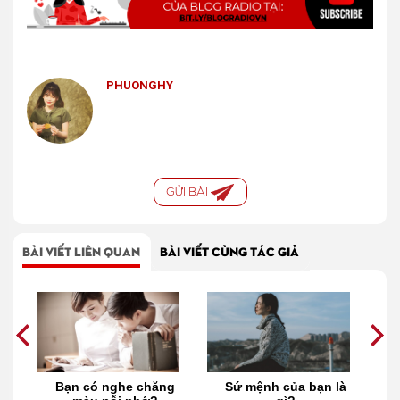
PHUONGHY
GỬI BÀI
BÀI VIẾT LIÊN QUAN
BÀI VIẾT CÙNG TÁC GIẢ
ột
Bạn có nghe chăng
Sứ mệnh của bạn là
Q