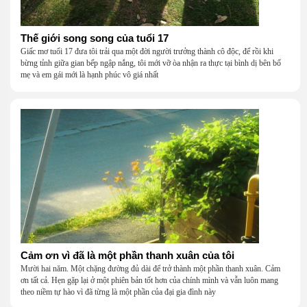
Thế giới song song của tuổi 17
Giấc mơ tuổi 17 đưa tôi trải qua một đời người trưởng thành cô độc, để rồi khi
bừng tỉnh giữa gian bếp ngập nắng, tôi mới vỡ òa nhận ra thực tại bình dị bên bố
mẹ và em gái mới là hạnh phúc vô giá nhất
Cảm ơn vì đã là một phần thanh xuân của tôi
Mười hai năm. Một chặng đường đủ dài để trở thành một phần thanh xuân. Cảm
ơn tất cả. Hẹn gặp lại ở một phiên bản tốt hơn của chính mình và vẫn luôn mang
theo niềm tự hào vì đã từng là một phần của đại gia đình này