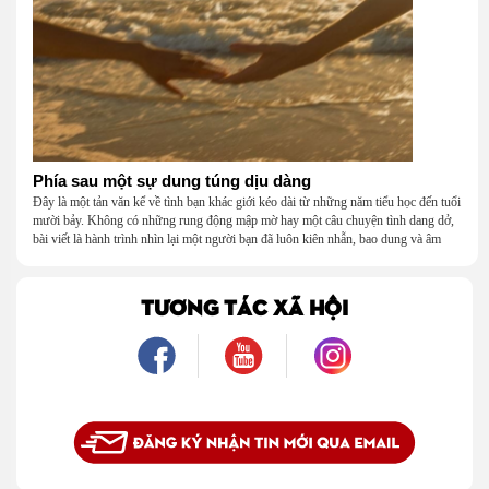
Phía sau một sự dung túng dịu dàng
Đây là một tản văn kể về tình bạn khác giới kéo dài từ những năm tiểu học đến tuổi
mười bảy. Không có những rung động mập mờ hay một câu chuyện tình dang dở,
bài viết là hành trình nhìn lại một người bạn đã luôn kiên nhẫn, bao dung và âm
thầm dung túng những vụng về, bướng bỉnh của tôi. Qua những ký ức nhỏ bé và
bình dị, tôi nhận ra điều quý giá nhất thanh xuân từng dành tặng mình không phải
là một mối tình, mà là một người luôn cho tôi quyền được là chính mình.
TƯƠNG TÁC XÃ HỘI