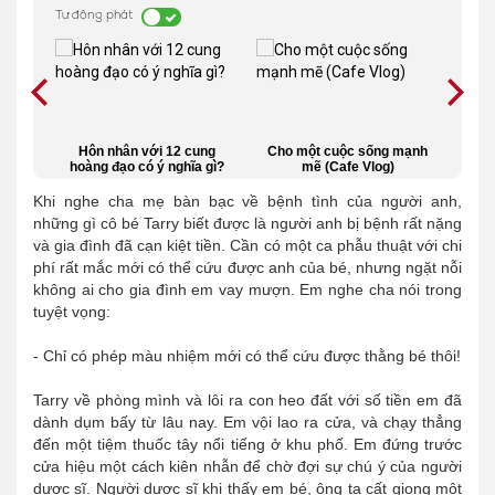
Tự động phát
là
Hôn nhân với 12 cung
Cho một cuộc sống mạnh
Hay
 gì
hoàng đạo có ý nghĩa gì?
mẽ (Cafe Vlog)
Khi nghe cha mẹ bàn bạc về bệnh tình của người anh,
những gì cô bé Tarry biết được là người anh bị bệnh rất nặng
và gia đình đã cạn kiệt tiền. Cần có một ca phẫu thuật với chi
phí rất mắc mới có thể cứu được anh của bé, nhưng ngặt nỗi
không ai cho gia đình em vay mượn. Em nghe cha nói trong
tuyệt vọng:
- Chỉ có phép màu nhiệm mới có thể cứu được thằng bé thôi!
Tarry về phòng mình và lôi ra con heo đất với số tiền em đã
dành dụm bấy từ lâu nay. Em vội lao ra cửa, và chạy thẳng
đến một tiệm thuốc tây nổi tiếng ở khu phố. Em đứng trước
cửa hiệu một cách kiên nhẫn để chờ đợi sự chú ý của người
dược sĩ. Người dược sĩ khi thấy em bé, ông ta cất giọng một