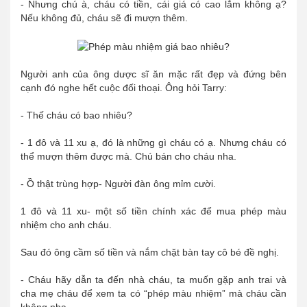
- Nhưng chú à, cháu có tiền, cái giá có cao lắm không ạ?
Nếu không đủ, cháu sẽ đi mượn thêm.
Người anh của ông dược sĩ ăn mặc rất đẹp và đứng bên
cạnh đó nghe hết cuộc đối thoại. Ông hỏi Tarry:
- Thế cháu có bao nhiêu?
- 1 đô và 11 xu ạ, đó là những gì cháu có ạ. Nhưng cháu có
thể mượn thêm được mà. Chú bán cho cháu nha.
- Ồ thật trùng hợp- Người đàn ông mỉm cười.
1 đô và 11 xu- một số tiền chính xác để mua phép màu
nhiệm cho anh cháu.
Sau đó ông cầm số tiền và nắm chặt bàn tay cô bé đề nghị.
- Cháu hãy dẫn ta đến nhà cháu, ta muốn gặp anh trai và
cha mẹ cháu để xem ta có “phép màu nhiệm” mà cháu cần
không nha.