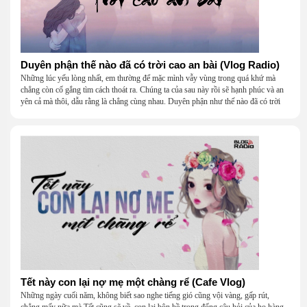
Duyên phận thế nào đã có trời cao an bài (Vlog Radio)
Những lúc yếu lòng nhất, em thường để mặc mình vẫy vùng trong quá khứ mà
chẳng còn cố gắng tìm cách thoát ra. Chúng ta của sau này rồi sẽ hạnh phúc và an
yên cả mà thôi, dẫu rằng là chẳng cùng nhau. Duyên phận như thế nào đã có trời
cao an bài, sau những ngày mưa gió bủa vây thì cũng sẽ có những ngày nắng ấm,
em vốn dĩ có thể lấy lại tinh thần rất nhanh nên mọi cảm xúc tiêu cực đều đi qua và
bầu trời lại trong vắt, xinh đẹp.
Tết này con lại nợ mẹ một chàng rể (Cafe Vlog)
Những ngày cuối năm, không biết sao nghe tiếng gió cũng vội vàng, gấp rút,
chẳng mấy nữa mà Tết cũng sẽ về, con lại bộn bề trong đống câu hỏi của họ hàng