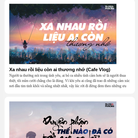
Xa nhau rồi liệu còn ai thương nhớ (Cafe Vlog)
Người ta thường nói trong tình yêu, ai bỏ ra nhiều tình cảm hơn sẽ là người thua
thiệt, tôi mỉm cười chẳng cho là đúng. Vì khi yêu ai cũng đã trao đi những cảm xúc
nơi đầu tim tinh khôi và nồng nhiệt nhất, vậy lúc rời đi đừng đem theo những ưu
phiền, hãy để nụ cười hong khô giọt nước mắt; ai thắng ai thua đâu còn quan trọng,
chuyện tùy duyên, thôi thì mặc mây trời...