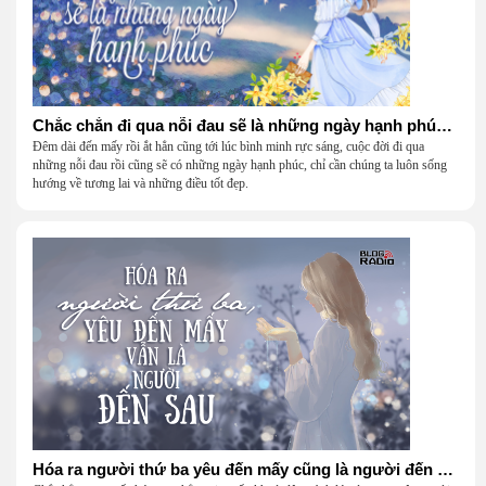
Chắc chắn đi qua nỗi đau sẽ là những ngày hạnh phúc (Cafe Vlog)
Đêm dài đến mấy rồi ắt hẳn cũng tới lúc bình minh rực sáng, cuộc đời đi qua
những nỗi đau rồi cũng sẽ có những ngày hạnh phúc, chỉ cần chúng ta luôn sống
hướng về tương lai và những điều tốt đẹp.
Hóa ra người thứ ba yêu đến mấy cũng là người đến sau (Vlog Radio)