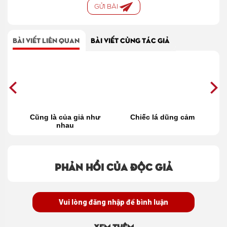
GỬI BÀI
BÀI VIẾT LIÊN QUAN
BÀI VIẾT CÙNG TÁC GIẢ
iều
Cũng là của giả như
Chiếc lá dũng cảm
nhau
Phản hồi của độc giả
Vui lòng đăng nhập để bình luận
Xem thêm