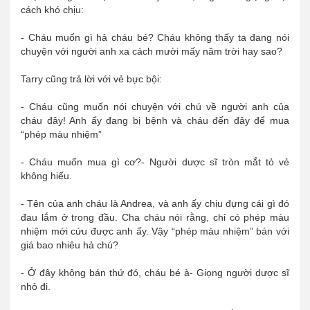
cách khó chịu:
- Cháu muốn gì hả cháu bé? Cháu không thấy ta đang nói
chuyện với người anh xa cách mười mấy năm trời hay sao?
Tarry cũng trả lời với vẻ bực bội:
- Cháu cũng muốn nói chuyện với chú về người anh của
cháu đây! Anh ấy đang bị bệnh và cháu đến đây để mua
“phép màu nhiệm”
- Cháu muốn mua gì cơ?- Người dược sĩ tròn mắt tỏ vẻ
không hiểu.
- Tên của anh cháu là Andrea, và anh ấy chịu đựng cái gì đó
đau lắm ở trong đầu. Cha cháu nói rằng, chỉ có phép màu
nhiệm mới cứu được anh ấy. Vậy “phép màu nhiệm” bán với
giá bao nhiêu hả chú?
- Ở đây không bán thứ đó, cháu bé à- Giọng người dược sĩ
nhỏ đi.