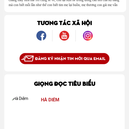
mà con biết mỗi lần như thế con biết tim mẹ lại buồn, mẹ thương con gái mẹ vẫn
chưa yên bề gia thất. Và con, con lại nợ mẹ một chàng rể mà năm trước con hứa sẽ
tìm cho mẹ.
TƯƠNG TÁC XÃ HỘI
GIỌNG ĐỌC TIÊU BIỂU
HÀ DIỄM