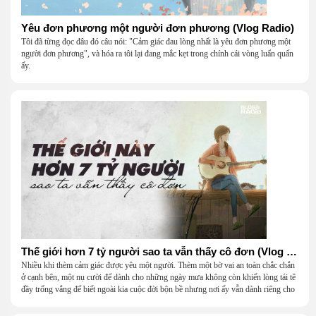
Yêu đơn phương một người đơn phương (Vlog Radio)
Tôi đã từng đọc đâu đó câu nói: "Cảm giác đau lòng nhất là yêu đơn phương một
người đơn phương", và hóa ra tôi lại đang mắc kẹt trong chính cái vòng luẩn quẩn
ấy.
Thế giới hơn 7 tỷ người sao ta vẫn thấy cô đơn (Vlog Radio)
Nhiều khi thèm cảm giác được yêu một người. Thèm một bờ vai an toàn chắc chắn
ở cạnh bên, một nụ cười để dành cho những ngày mưa không còn khiến lòng tái tê
đầy trống vắng để biết ngoài kia cuộc đời bộn bề nhưng nơi ấy vẫn dành riêng cho
mình một khoảng trời bình yên.