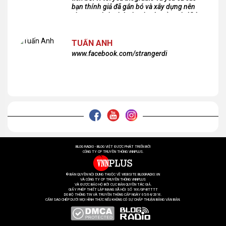
bạn thính giả đã gắn bó và xây dựng nên
chương trình phát thanh xúc cảm này!Cám
ơn các bạn rất nhiều!
TUẤN ANH
www.facebook.com/strangerdi
BLOG RADIO - BLOG VIỆT ĐƯỢC PHÁT TRIỂN BỞI
CÔNG TY CP TRUYỀN THÔNG VNNPLUS.
® BẢN QUYỀN NỘI DUNG THUỘC VỀ WEBSITE BLOGRADIO.VN
VÀ CÔNG TY CP TRUYỀN THÔNG VNNPLUS
VÀ ĐƯỢC BẢO HỘ BỞI CỤC BẢN QUYỀN TÁC GIẢ.
GIẤY PHÉP THIẾT LẬP MẠNG XÃ HỘI SỐ 166/GP-BTTTT
DO BỘ THÔNG TIN VÀ TRUYỀN THÔNG CẤP NGÀY 05/04/2016.
CẤM SAO CHÉP DƯỚI MỌI HÌNH THỨC NẾU KHÔNG CÓ SỰ CHẤP THUẬN BẰNG VĂN BẢN.