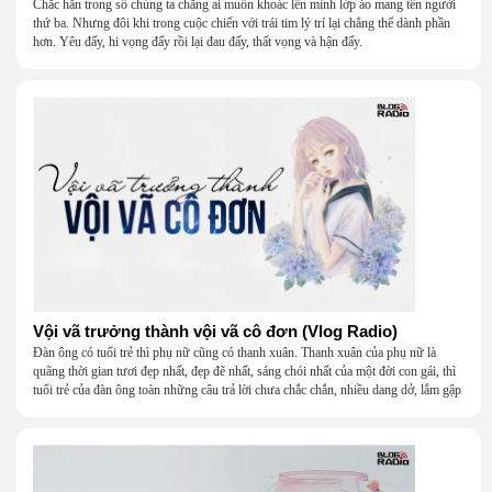
Chắc hẳn trong số chúng ta chẳng ai muốn khoác lên mình lớp áo mang tên người
thứ ba. Nhưng đôi khi trong cuộc chiến với trái tim lý trí lại chẳng thể dành phần
hơn. Yêu đấy, hi vọng đấy rồi lại đau đấy, thất vọng và hận đấy.
Vội vã trưởng thành vội vã cô đơn (Vlog Radio)
Đàn ông có tuổi trẻ thì phụ nữ cũng có thanh xuân. Thanh xuân của phụ nữ là
quãng thời gian tươi đẹp nhất, đẹp đẽ nhất, sáng chói nhất của một đời con gái, thì
tuổi trẻ của đàn ông toàn những câu trả lời chưa chắc chắn, nhiều dang dở, lắm gập
ghềnh.