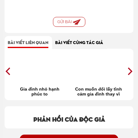
GỬI BÀI
BÀI VIẾT LIÊN QUAN
BÀI VIẾT CÙNG TÁC GIẢ
mẹ
Gia đình nhỏ hạnh
Con muốn đổi lấy tình
N
on
phúc to
cảm gia đình thay vì
những vật chất kia
Phản hồi của độc giả