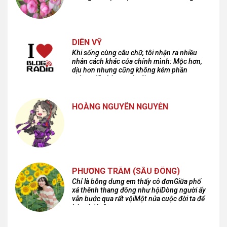
DIÊN VỸ
Khi sống cùng câu chữ, tôi nhận ra nhiều
nhân cách khác của chính mình: Mộc hơn,
dịu hơn nhưng cũng không kém phần
cuồng dã và hoang hoải...
HOÀNG NGUYÊN NGUYỄN
PHƯƠNG TRÂM (SẦU ĐÔNG)
Chỉ là bỗng dưng em thấy cô đơnGiữa phố
xá thênh thang đông như hộiDòng người ấy
vẫn bước qua rất vộiMột nửa cuộc đời ta để
lại nơi đâu?