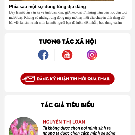
Phía sau một sự dung túng dịu dàng
Đây là một tản văn kể về tình bạn khác giới kéo dài từ những năm tiểu học đến tuổi
mười bảy. Không có những rung động mập mờ hay một câu chuyện tình dang dở,
bài viết là hành trình nhìn lại một người bạn đã luôn kiên nhẫn, bao dung và âm
thầm dung túng những vụng về, bướng bỉnh của tôi. Qua những ký ức nhỏ bé và
bình dị, tôi nhận ra điều quý giá nhất thanh xuân từng dành tặng mình không phải
là một mối tình, mà là một người luôn cho tôi quyền được là chính mình.
TƯƠNG TÁC XÃ HỘI
TÁC GIẢ TIÊU BIỂU
NGUYỄN THỊ LOAN
Ta không được chọn nơi mình sinh ra,
nhưng ta được chọn cách mình sẽ sống