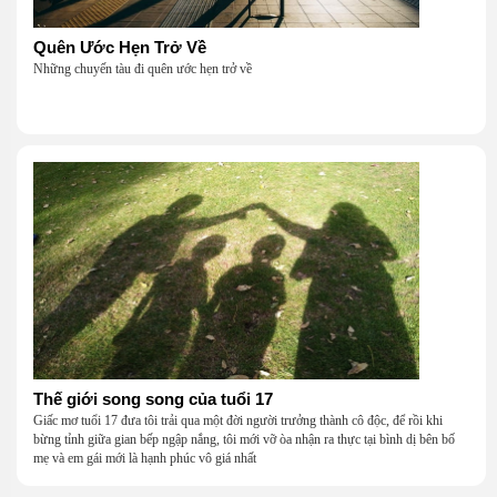
Quên Ước Hẹn Trở Về
Những chuyến tàu đi quên ước hẹn trở về
Thế giới song song của tuổi 17
Giấc mơ tuổi 17 đưa tôi trải qua một đời người trưởng thành cô độc, để rồi khi
bừng tỉnh giữa gian bếp ngập nắng, tôi mới vỡ òa nhận ra thực tại bình dị bên bố
mẹ và em gái mới là hạnh phúc vô giá nhất