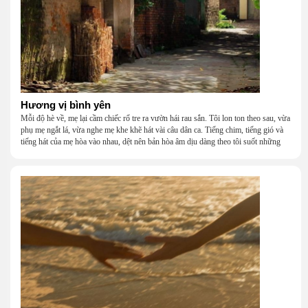
Hương vị bình yên
Mỗi độ hè về, mẹ lại cầm chiếc rổ tre ra vườn hái rau sắn. Tôi lon ton theo sau, vừa
phụ mẹ ngắt lá, vừa nghe mẹ khe khẽ hát vài câu dân ca. Tiếng chim, tiếng gió và
tiếng hát của mẹ hòa vào nhau, dệt nên bản hòa âm dịu dàng theo tôi suốt những
năm tháng tuổi thơ.