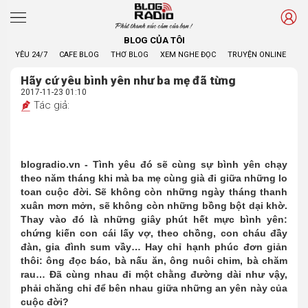
Phát thanh xúc cảm của bạn !
BLOG CỦA TÔI
YÊU 24/7
CAFE BLOG
THƠ BLOG
XEM NGHE ĐỌC
TRUYỆN ONLINE
BL
Hãy cứ yêu bình yên như ba mẹ đã từng
2017-11-23 01:10
Tác giả:
blogradio.vn - Tình yêu đó sẽ cùng sự bình yên chạy
theo năm tháng khi mà ba mẹ cùng già đi giữa những lo
toan cuộc đời. Sẽ không còn những ngày tháng thanh
xuân mơn mởn, sẽ không còn những bồng bột dại khờ.
Thay vào đó là những giây phút hết mực bình yên:
chứng kiến con cái lấy vợ, theo chồng, con cháu đầy
đàn, gia đình sum vầy… Hay chỉ hạnh phúc đơn giản
thôi: ông đọc báo, bà nấu ăn, ông nuôi chim, bà chăm
rau… Đã cùng nhau đi một chằng đường dài như vậy,
phải chăng chỉ để bên nhau giữa những an yên này của
cuộc đời?