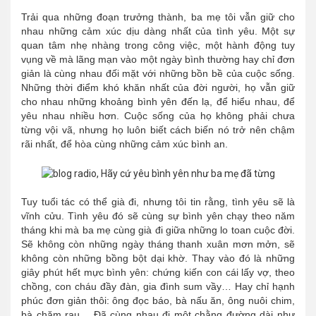
Trải qua những đoạn trưởng thành, ba mẹ tôi vẫn giữ cho
nhau những cảm xúc dịu dàng nhất của tình yêu. Một sự
quan tâm nhẹ nhàng trong công việc, một hành động tuy
vụng về mà lãng mạn vào một ngày bình thường hay chỉ đơn
giản là cùng nhau đối mặt với những bồn bề của cuộc sống.
Những thời điểm khó khăn nhất của đời người, họ vẫn giữ
cho nhau những khoảng bình yên đến lạ, để hiểu nhau, để
yêu nhau nhiều hơn. Cuộc sống của họ không phải chưa
từng vội vã, nhưng họ luôn biết cách biến nó trở nên chậm
rãi nhất, để hòa cùng những cảm xúc bình an.
Tuy tuổi tác có thể già đi, nhưng tôi tin rằng, tình yêu sẽ là
vĩnh cửu. Tình yêu đó sẽ cùng sự bình yên chạy theo năm
tháng khi mà ba mẹ cùng già đi giữa những lo toan cuộc đời.
Sẽ không còn những ngày tháng thanh xuân mơn mởn, sẽ
không còn những bồng bột dại khờ. Thay vào đó là những
giây phút hết mực bình yên: chứng kiến con cái lấy vợ, theo
chồng, con cháu đầy đàn, gia đình sum vầy… Hay chỉ hạnh
phúc đơn giản thôi: ông đọc báo, bà nấu ăn, ông nuôi chim,
bà chăm rau… Đã cùng nhau đi một chằng đường dài như