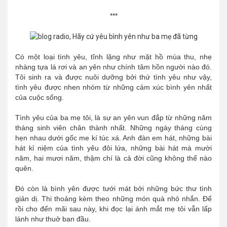
***
Có một loại tình yêu, tĩnh lặng như mặt hồ mùa thu, nhẹ
nhàng tựa lá rơi và an yên như chính tâm hồn người nào đó.
Tôi sinh ra và được nuôi dưỡng bởi thứ tình yêu như vậy,
tình yêu được nhen nhóm từ những cảm xúc bình yên nhất
của cuộc sống.
Tình yêu của ba mẹ tôi, là sự an yên vun đắp từ những năm
tháng sinh viên chân thành nhất. Những ngày tháng cùng
hẹn nhau dưới gốc me kí túc xá. Anh đàn em hát, những bài
hát kỉ niệm của tình yêu đôi lứa, những bài hát mà mười
năm, hai mươi năm, thậm chí là cả đời cũng không thể nào
quên.
Đó còn là bình yên được tưới mát bởi những bức thư tình
giản dị. Thi thoảng kèm theo những món quà nhỏ nhắn. Để
rồi cho đến mãi sau này, khi đọc lại ánh mắt mẹ tôi vẫn lấp
lánh như thuở ban đầu.