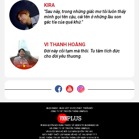
KIRA
"Sau này, trong những giấc mơ tôi luôn thấy
mình gọi tên cậu, cái tên ở những lầu son
gác tía của quá khứ."
VI THANH HOÀNG
Đời này cõi tạm mà thôi. Tu tâm tích đức
cho đời yêu thương.
BLOG RADIO - BLOG VIỆT ĐƯỢC PHÁT TRIỂN BỞI
CÔNG TY CP TRUYỀN THÔNG VNNPLUS.
® BẢN QUYỀN NỘI DUNG THUỘC VỀ WEBSITE BLOGRADIO.VN
VÀ CÔNG TY CP TRUYỀN THÔNG VNNPLUS
VÀ ĐƯỢC BẢO HỘ BỞI CỤC BẢN QUYỀN TÁC GIẢ.
GIẤY PHÉP THIẾT LẬP MẠNG XÃ HỘI SỐ 166/GP-BTTTT
DO BỘ THÔNG TIN VÀ TRUYỀN THÔNG CẤP NGÀY 05/04/2016.