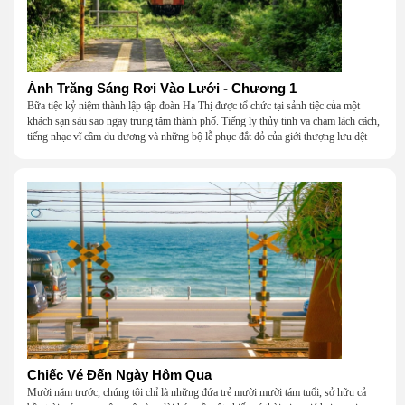
Ánh Trăng Sáng Rơi Vào Lưới - Chương 1
Bữa tiệc kỷ niệm thành lập tập đoàn Hạ Thị được tổ chức tại sảnh tiệc của một
khách sạn sáu sao ngay trung tâm thành phố. Tiếng ly thủy tinh va chạm lách cách,
tiếng nhạc vĩ cầm du dương và những bộ lễ phục đắt đỏ của giới thượng lưu dệt
nên một khung cảnh hoa lệ đến ngột ngạt.
Chiếc Vé Đến Ngày Hôm Qua
Mười năm trước, chúng tôi chỉ là những đứa trẻ mười mười tám tuổi, sở hữu cả