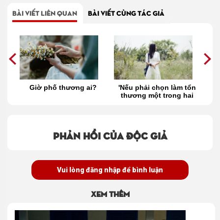
BÀI VIẾT LIÊN QUAN
BÀI VIẾT CÙNG TÁC GIẢ
i
Giờ phố thương ai?
'Nếu phải chọn làm tổn
T
êu
thương một trong hai
người phụ nữ hãy
chọn em'
Phản hồi của độc giả
Vui lòng đăng nhập để bình luận
Xem thêm