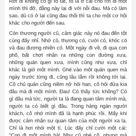
Rời đi không có gì to tá
t
, to là ở cái chỗ rời đi một
mình thì đỡ, đằng này lại đi với nỗi đau. Mà có làm
sao, dù có ở lại cũng đau thôi thì ta cho một cơ hội
khác cho người đến sau.
Còn thương người cũ, cảm giác này nó đau đến tột
cùng đấy nhỉ. Nhớ có, thương có, cười có, khóc có
và đau đương nhiên có. Một ngày đi về, đi qua con
phố, bất chợt nhận ra những con đường xưa,
những quán quen xưa, mình cũng như xưa, chỉ
khác là giờ một mình. Ghé vào một quán quen mà
ngày trước từng đi, cũng lâu lắm rồi không tới lại.
Cô chủ quán cũng niềm nở hỏi han, cô hỏi đứa kia
đâu mà đi một mình. Đau! Có thấy tức không? Có
gì đâu mà tức, người ta là đang quan tâm mình mà,
người ta có biết gì đâu. Trong hàng ngàn người
khách, cô nhớ mình đã là hạnh phúc rồi. Mấy khi
được cảm nhận sự quan tâm của một người xa lạ.
Chỉ là hơi nhói một tí. Lúc đấy chỉ cười một cái:
“Con đi một mình hà! Như cũ nhé cô, nhưng mà