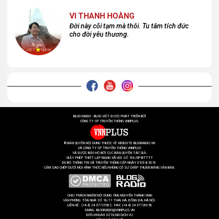
VI THANH HOÀNG
Đời này cõi tạm mà thôi. Tu tâm tích đức
cho đời yêu thương.
BLOG RADIO - BLOG VIỆT ĐƯỢC PHÁT TRIỂN BỞI
CÔNG TY CP TRUYỀN THÔNG VNNPLUS.
® BẢN QUYỀN NỘI DUNG THUỘC VỀ WEBSITE BLOGRADIO.VN
VÀ CÔNG TY CP TRUYỀN THÔNG VNNPLUS
VÀ ĐƯỢC BẢO HỘ BỞI CỤC BẢN QUYỀN TÁC GIẢ.
GIẤY PHÉP THIẾT LẬP MẠNG XÃ HỘI SỐ 166/GP-BTTTT
DO BỘ THÔNG TIN VÀ TRUYỀN THÔNG CẤP NGÀY 05/04/2016.
CẤM SAO CHÉP DƯỚI MỌI HÌNH THỨC NẾU KHÔNG CÓ SỰ CHẤP THUẬN BẰNG VĂN BẢN.
CHỊU TRÁCH NHIỆM NỘI DUNG: ÔNG NGUYỄN THÀNH VINH
VĂN PHÒNG: TÒA NHÀ SỐ 18/11 THÁI HÀ, ĐỐNG ĐA, HÀ NỘI.
LIÊN HỆ : (+84) 24 37725502 - FAX: (+84) 24 37726658
EMAIL: BLOGRADIO@VNNPLUS.VN
ĐIỀU KHOẢN SỬ DỤNG DỊCH VỤ