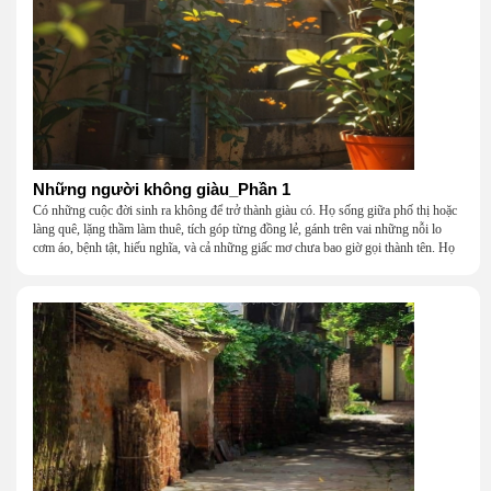
Những người không giàu_Phần 1
Có những cuộc đời sinh ra không để trở thành giàu có. Họ sống giữa phố thị hoặc
làng quê, lặng thầm làm thuê, tích góp từng đồng lẻ, gánh trên vai những nỗi lo
cơm áo, bệnh tật, hiếu nghĩa, và cả những giấc mơ chưa bao giờ gọi thành tên. Họ
khắc khẩu, cãi vã, bướng bỉnh, yếu đuối, rồi lại ôm nhau mà cười, mà khóc, mà
gắng gượng đi tiếp qua những mùa giông gió. Họ không giàu, nhưng họ dựng nên
một mái nhà bằng lòng thương, bằng sự nhẫn nại và một niềm tin cũ kỹ rằng: dẫu
nghèo đến đâu, cũng còn có nhau để quay về.