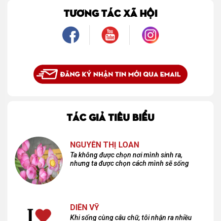
là một mối tình, mà là một người luôn cho tôi quyền được là chính mình.
TƯƠNG TÁC XÃ HỘI
TÁC GIẢ TIÊU BIỂU
NGUYỄN THỊ LOAN
Ta không được chọn nơi mình sinh ra,
nhưng ta được chọn cách mình sẽ sống
DIÊN VỸ
Khi sống cùng câu chữ, tôi nhận ra nhiều