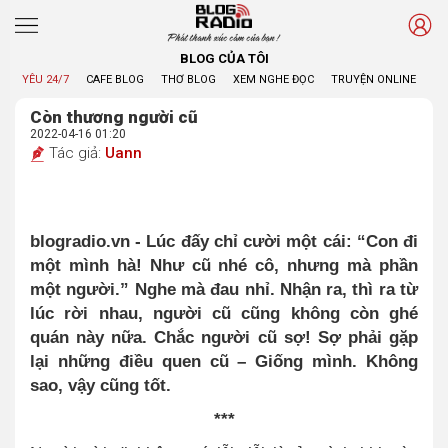
Phát thanh xúc cảm của bạn !
BLOG CỦA TÔI
YÊU 24/7
CAFE BLOG
THƠ BLOG
XEM NGHE ĐỌC
TRUYỆN ONLINE
BL
Còn thương người cũ
2022-04-16 01:20
Tác giả:
Uann
blogradio.vn - Lúc đấy chỉ cười một cái: “Con đi
một mình hà! Như cũ nhé cô, nhưng mà phần
một người.” Nghe mà đau nhỉ. Nhận ra, thì ra từ
lúc rời nhau, người cũ cũng không còn ghé
quán này nữa. Chắc người cũ sợ! Sợ phải gặp
lại những điều quen cũ – Giống mình. Không
sao, vậy cũng tốt.
***