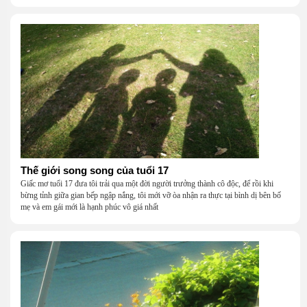
Thế giới song song của tuổi 17
Giấc mơ tuổi 17 đưa tôi trải qua một đời người trưởng thành cô độc, để rồi khi
bừng tỉnh giữa gian bếp ngập nắng, tôi mới vỡ òa nhận ra thực tại bình dị bên bố
mẹ và em gái mới là hạnh phúc vô giá nhất