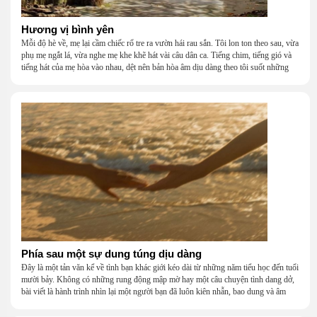
Hương vị bình yên
Mỗi độ hè về, mẹ lại cầm chiếc rổ tre ra vườn hái rau sắn. Tôi lon ton theo sau, vừa
phụ mẹ ngắt lá, vừa nghe mẹ khe khẽ hát vài câu dân ca. Tiếng chim, tiếng gió và
tiếng hát của mẹ hòa vào nhau, dệt nên bản hòa âm dịu dàng theo tôi suốt những
năm tháng tuổi thơ.
Phía sau một sự dung túng dịu dàng
Đây là một tản văn kể về tình bạn khác giới kéo dài từ những năm tiểu học đến tuổi
mười bảy. Không có những rung động mập mờ hay một câu chuyện tình dang dở,
bài viết là hành trình nhìn lại một người bạn đã luôn kiên nhẫn, bao dung và âm
thầm dung túng những vụng về, bướng bỉnh của tôi. Qua những ký ức nhỏ bé và
bình dị, tôi nhận ra điều quý giá nhất thanh xuân từng dành tặng mình không phải