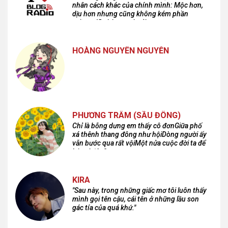
nhân cách khác của chính mình: Mộc hơn,
dịu hơn nhưng cũng không kém phần
cuồng dã và hoang hoải...
HOÀNG NGUYÊN NGUYỄN
PHƯƠNG TRÂM (SẦU ĐÔNG)
Chỉ là bỗng dưng em thấy cô đơnGiữa phố
xá thênh thang đông như hộiDòng người ấy
vẫn bước qua rất vộiMột nửa cuộc đời ta để
lại nơi đâu?
KIRA
"Sau này, trong những giấc mơ tôi luôn thấy
mình gọi tên cậu, cái tên ở những lầu son
gác tía của quá khứ."