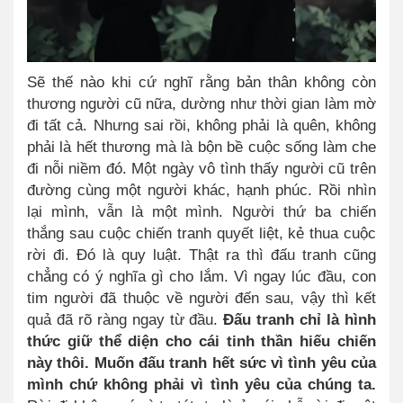
Sẽ thế nào khi cứ nghĩ rằng bản thân không còn
thương người cũ nữa, dường như thời gian làm mờ
đi tất cả. Nhưng sai rồi, không phải là quên, không
phải là hết thương mà là bộn bề cuộc sống làm che
đi nỗi niềm đó. Một ngày vô tình thấy người cũ trên
đường cùng một người khác, hạnh phúc. Rồi nhìn
lại mình, vẫn là một mình. Người thứ ba chiến
thắng sau cuộc chiến tranh quyết liệt, kẻ thua cuộc
rời đi. Đó là quy luật. Thật ra thì đấu tranh cũng
chẳng có ý nghĩa gì cho lắm. Vì ngay lúc đầu, con
tim người đã thuộc về người đến sau, vậy thì kết
quả đã rõ ràng ngay từ đầu.
Đấu tranh chỉ là hình
thức giữ thể diện cho cái tinh thần hiếu chiến
này thôi. Muốn đấu tranh hết sức vì tình yêu của
mình chứ không phải vì tình yêu của chúng ta.