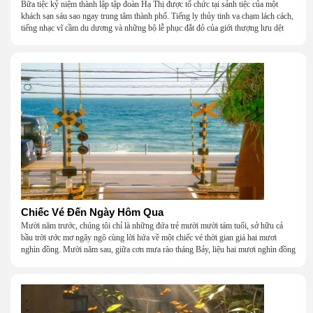
Bữa tiệc kỷ niệm thành lập tập đoàn Hạ Thị được tổ chức tại sảnh tiệc của một
khách sạn sáu sao ngay trung tâm thành phố. Tiếng ly thủy tinh va chạm lách cách,
tiếng nhạc vĩ cầm du dương và những bộ lễ phục đắt đỏ của giới thượng lưu dệt
nên một khung cảnh hoa lệ đến ngột ngạt.
Chiếc Vé Đến Ngày Hôm Qua
Mười năm trước, chúng tôi chỉ là những đứa trẻ mười mười tám tuổi, sở hữu cả
bầu trời ước mơ ngây ngô cùng lời hứa về một chiếc vé thời gian giá hai mươi
nghìn đồng. Mười năm sau, giữa cơn mưa rào tháng Bảy, liệu hai mươi nghìn đồng
có giúp chúng tôi tìm lại được thanh xuân đã bỏ lỡ?