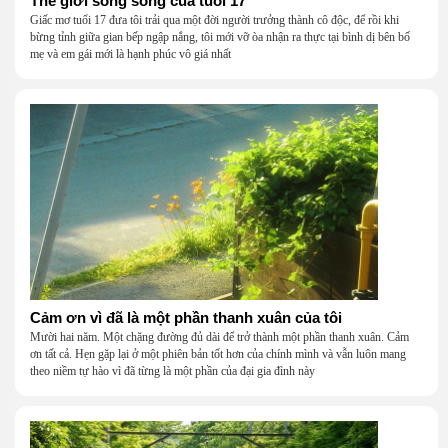
Thế giới song song của tuổi 17
Giấc mơ tuổi 17 đưa tôi trải qua một đời người trưởng thành cô độc, để rồi khi
bừng tỉnh giữa gian bếp ngập nắng, tôi mới vỡ òa nhận ra thực tại bình dị bên bố
mẹ và em gái mới là hạnh phúc vô giá nhất
Cảm ơn vì đã là một phần thanh xuân của tôi
Mười hai năm. Một chặng đường đủ dài để trở thành một phần thanh xuân. Cảm
ơn tất cả. Hẹn gặp lại ở một phiên bản tốt hơn của chính mình và vẫn luôn mang
theo niềm tự hào vì đã từng là một phần của đại gia đình này