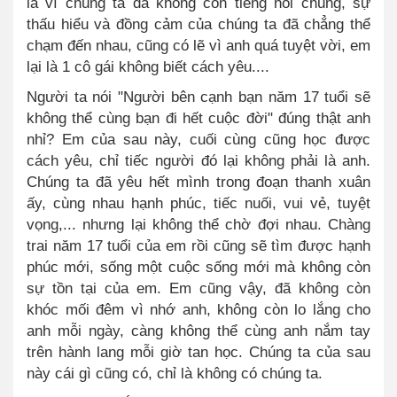
là vì chúng ta đã không còn tiếng nói chung, sự
thấu hiểu và đồng cảm của chúng ta đã chẳng thể
chạm đến nhau, cũng có lẽ vì anh quá tuyệt vời, em
lại là 1 cô gái không biết cách yêu....
Người ta nói "Người bên cạnh bạn năm 17 tuổi sẽ
không thể cùng bạn đi hết cuộc đời" đúng thật anh
nhỉ? Em của sau này, cuối cùng cũng học được
cách yêu, chỉ tiếc người đó lại không phải là anh.
Chúng ta đã yêu hết mình trong đoạn thanh xuân
ấy, cùng nhau hạnh phúc, tiếc nuối, vui vẻ, tuyệt
vọng,... nhưng lại không thể chờ đợi nhau. Chàng
trai năm 17 tuổi của em rồi cũng sẽ tìm được hạnh
phúc mới, sống một cuộc sống mới mà không còn
sự tồn tại của em. Em cũng vậy, đã không còn
khóc mối đêm vì nhớ anh, không còn lo lắng cho
anh mỗi ngày, càng không thể cùng anh nắm tay
trên hành lang mỗi giờ tan học. Chúng ta của sau
này cái gì cũng có, chỉ là không có chúng ta.