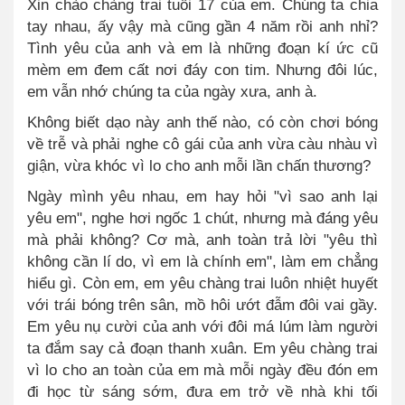
Xin chào chàng trai tuổi 17 của em. Chúng ta chia
tay nhau, ấy vậy mà cũng gần 4 năm rồi anh nhỉ?
Tình yêu của anh và em là những đoạn kí ức cũ
mèm em đem cất nơi đáy con tim. Nhưng đôi lúc,
em vẫn nhớ chúng ta của ngày xưa, anh à.
Không biết dạo này anh thế nào, có còn chơi bóng
về trễ và phải nghe cô gái của anh vừa càu nhàu vì
giận, vừa khóc vì lo cho anh mỗi lần chấn thương?
Ngày mình yêu nhau, em hay hỏi "vì sao anh lại
yêu em", nghe hơi ngốc 1 chút, nhưng mà đáng yêu
mà phải không? Cơ mà, anh toàn trả lời "yêu thì
không cần lí do, vì em là chính em", làm em chẳng
hiểu gì. Còn em, em yêu chàng trai luôn nhiệt huyết
với trái bóng trên sân, mồ hôi ướt đẫm đôi vai gầy.
Em yêu nụ cười của anh với đôi má lúm làm người
ta đắm say cả đoạn thanh xuân. Em yêu chàng trai
vì lo cho an toàn của em mà mỗi ngày đều đón em
đi học từ sáng sớm, đưa em trở về nhà khi tối