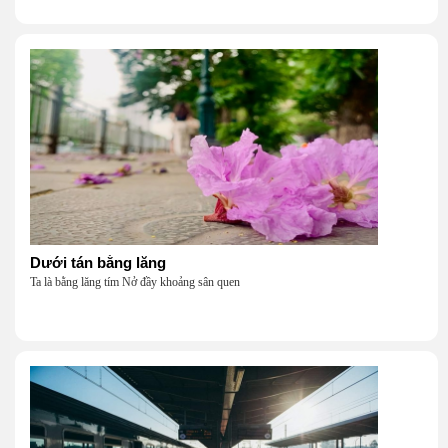
Dưới tán bằng lăng
Ta là bằng lăng tím Nở đầy khoảng sân quen