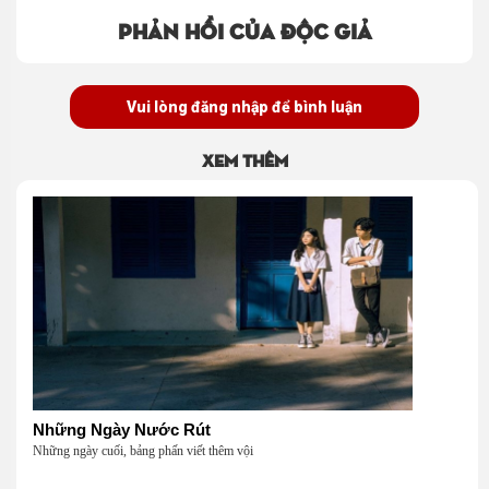
Phản hồi của độc giả
Vui lòng đăng nhập để bình luận
Xem thêm
Những Ngày Nước Rút
Những ngày cuối, bảng phấn viết thêm vội