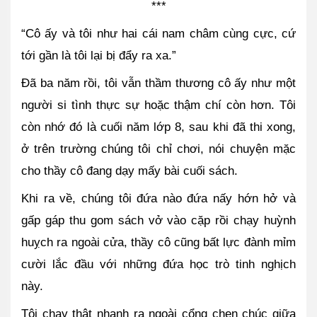
***
“Cô ấy và tôi như hai cái nam châm cùng cực, cứ 
tới gần là tôi lại bị đẩy ra xa.”
Đã ba năm rồi, tôi vẫn thầm thương cô ấy như một 
người si tình thực sự hoặc thậm chí còn hơn. Tôi 
còn nhớ đó là cuối năm lớp 8, sau khi đã thi xong, 
ở trên trường chúng tôi chỉ chơi, nói chuyện mặc 
cho thầy cô đang dạy mấy bài cuối sách.
Khi ra về, chúng tôi đứa nào đứa nấy hớn hở và 
gấp gáp thu gom sách vở vào cặp rồi chạy huỳnh 
huỵch ra ngoài cửa, thầy cô cũng bất lực đành mỉm 
cười lắc đầu với những đứa học trò tinh nghịch 
này. 
Tôi chạy thật nhanh ra ngoài cổng chen chúc giữa 