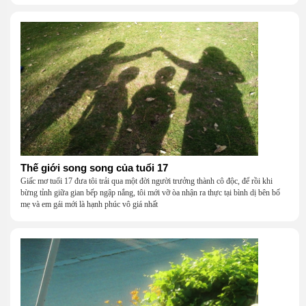
Thế giới song song của tuổi 17
Giấc mơ tuổi 17 đưa tôi trải qua một đời người trưởng thành cô độc, để rồi khi
bừng tỉnh giữa gian bếp ngập nắng, tôi mới vỡ òa nhận ra thực tại bình dị bên bố
mẹ và em gái mới là hạnh phúc vô giá nhất