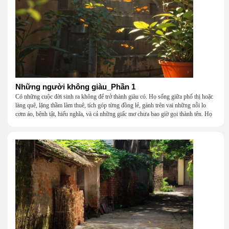
Những người không giàu_Phần 1
Có những cuộc đời sinh ra không để trở thành giàu có. Họ sống giữa phố thị hoặc
làng quê, lặng thầm làm thuê, tích góp từng đồng lẻ, gánh trên vai những nỗi lo
cơm áo, bệnh tật, hiếu nghĩa, và cả những giấc mơ chưa bao giờ gọi thành tên. Họ
khắc khẩu, cãi vã, bướng bỉnh, yếu đuối, rồi lại ôm nhau mà cười, mà khóc, mà
gắng gượng đi tiếp qua những mùa giông gió. Họ không giàu, nhưng họ dựng nên
một mái nhà bằng lòng thương, bằng sự nhẫn nại và một niềm tin cũ kỹ rằng: dẫu
nghèo đến đâu, cũng còn có nhau để quay về.