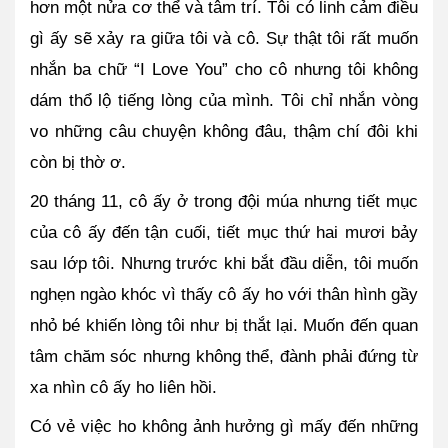
hơn một nửa cơ thể và tâm trí. Tôi có linh cảm điều 
gì ấy sẽ xảy ra giữa tôi và cô. Sự thật tôi rất muốn 
nhắn ba chữ “I Love You” cho cô nhưng tôi không 
dám thổ lộ tiếng lòng của mình. Tôi chỉ nhắn vòng 
vo những câu chuyện không đâu, thậm chí đôi khi 
còn bị thờ ơ.
20 tháng 11, cô ấy ở trong đội múa nhưng tiết mục 
của cô ấy đến tận cuối, tiết mục thứ hai mươi bảy 
sau lớp tôi. Nhưng trước khi bắt đầu diễn, tôi muốn 
nghẹn ngào khóc vì thấy cô ấy ho với thân hình gầy 
nhỏ bé khiến lòng tôi như bị thắt lại. Muốn đến quan 
tâm chăm sóc nhưng không thể, đành phải đứng từ 
xa nhìn cô ấy ho liên hồi.
Có vẻ việc ho không ảnh hưởng gì mấy đến những 