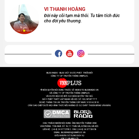
VI THANH HOÀNG
Đời này cõi tạm mà thôi. Tu tâm tích đức
cho đời yêu thương.
BLOG RADIO - BLOG VIỆT ĐƯỢC PHÁT TRIỂN BỞI
CÔNG TY CP TRUYỀN THÔNG VNNPLUS.
® BẢN QUYỀN NỘI DUNG THUỘC VỀ WEBSITE BLOGRADIO.VN
VÀ CÔNG TY CP TRUYỀN THÔNG VNNPLUS
VÀ ĐƯỢC BẢO HỘ BỞI CỤC BẢN QUYỀN TÁC GIẢ.
GIẤY PHÉP THIẾT LẬP MẠNG XÃ HỘI SỐ 166/GP-BTTTT
DO BỘ THÔNG TIN VÀ TRUYỀN THÔNG CẤP NGÀY 05/04/2016.
CẤM SAO CHÉP DƯỚI MỌI HÌNH THỨC NẾU KHÔNG CÓ SỰ CHẤP THUẬN BẰNG VĂN BẢN.
CHỊU TRÁCH NHIỆM NỘI DUNG: ÔNG NGUYỄN THÀNH VINH
VĂN PHÒNG: TÒA NHÀ SỐ 18/11 THÁI HÀ, ĐỐNG ĐA, HÀ NỘI.
LIÊN HỆ : (+84) 24 37725502 - FAX: (+84) 24 37726658
EMAIL: BLOGRADIO@VNNPLUS.VN
ĐIỀU KHOẢN SỬ DỤNG DỊCH VỤ
GÓP Ý VÀ BÁO LỖI