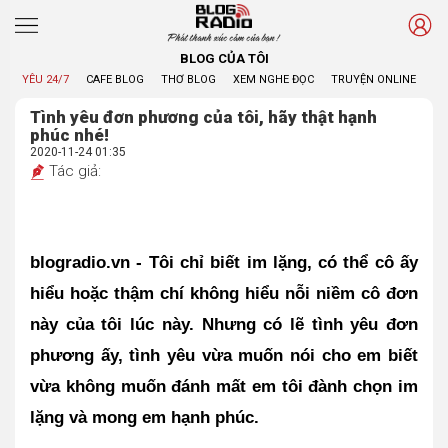
Phát thanh xúc cảm của bạn !
BLOG CỦA TÔI
YÊU 24/7
CAFE BLOG
THƠ BLOG
XEM NGHE ĐỌC
TRUYỆN ONLINE
BL
Tình yêu đơn phương của tôi, hãy thật hạnh
phúc nhé!
2020-11-24 01:35
Tác giả:
blogradio.vn - Tôi chỉ biết im lặng, có thể cô ấy 
hiểu hoặc thậm chí không hiểu nỗi niềm cô đơn 
này của tôi lúc này. Nhưng có lẽ tình yêu đơn 
phương ấy, tình yêu vừa muốn nói cho em biết 
vừa không muốn đánh mất em tôi đành chọn im 
lặng và mong em hạnh phúc.