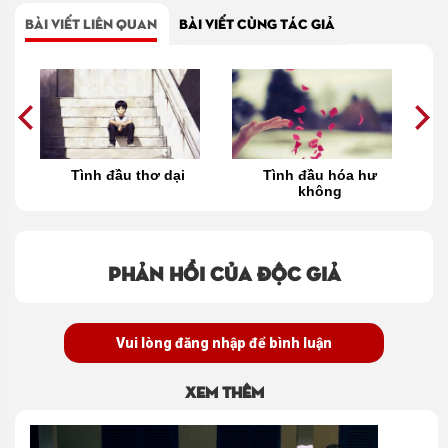
BÀI VIẾT LIÊN QUAN
BÀI VIẾT CÙNG TÁC GIẢ
ịp
Tình đầu thơ dại
Tình đầu hóa hư
không
Phản hồi của độc giả
Vui lòng đăng nhập để bình luận
Xem thêm