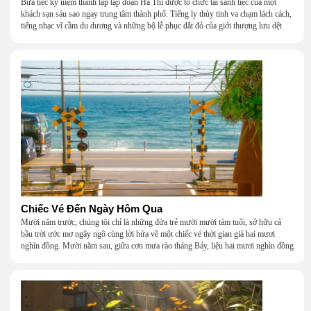
Bữa tiệc kỷ niệm thành lập tập đoàn Hạ Thị được tổ chức tại sảnh tiệc của một
khách sạn sáu sao ngay trung tâm thành phố. Tiếng ly thủy tinh va chạm lách cách,
tiếng nhạc vĩ cầm du dương và những bộ lễ phục đắt đỏ của giới thượng lưu dệt
nên một khung cảnh hoa lệ đến ngột ngạt.
Chiếc Vé Đến Ngày Hôm Qua
Mười năm trước, chúng tôi chỉ là những đứa trẻ mười mười tám tuổi, sở hữu cả
bầu trời ước mơ ngây ngô cùng lời hứa về một chiếc vé thời gian giá hai mươi
nghìn đồng. Mười năm sau, giữa cơn mưa rào tháng Bảy, liệu hai mươi nghìn đồng
có giúp chúng tôi tìm lại được thanh xuân đã bỏ lỡ?