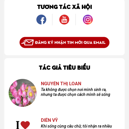
là một mối tình, mà là một người luôn cho tôi quyền được là chính mình.
TƯƠNG TÁC XÃ HỘI
TÁC GIẢ TIÊU BIỂU
NGUYỄN THỊ LOAN
Ta không được chọn nơi mình sinh ra,
nhưng ta được chọn cách mình sẽ sống
DIÊN VỸ
Khi sống cùng câu chữ, tôi nhận ra nhiều