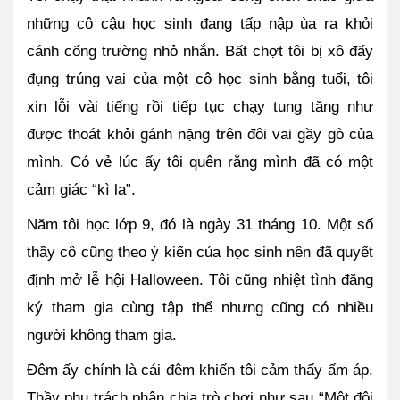
những cô cậu học sinh đang tấp nập ùa ra khỏi 
cánh cổng trường nhỏ nhắn. Bất chợt tôi bị xô đẩy 
đụng trúng vai của một cô học sinh bằng tuổi, tôi 
xin lỗi vài tiếng rồi tiếp tục chạy tung tăng như 
được thoát khỏi gánh nặng trên đôi vai gầy gò của 
mình. Có vẻ lúc ấy tôi quên rằng mình đã có một 
cảm giác “kì lạ”.
Năm tôi học lớp 9, đó là ngày 31 tháng 10. Một số 
thầy cô cũng theo ý kiến của học sinh nên đã quyết 
định mở lễ hội Halloween. Tôi cũng nhiệt tình đăng 
ký tham gia cùng tập thể nhưng cũng có nhiều 
người không tham gia.
Đêm ấy chính là cái đêm khiến tôi cảm thấy ấm áp. 
Thầy phụ trách phân chia trò chơi như sau “Một đội 