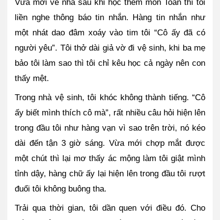
Vừa mới về nhà sau khi học thêm môn Toán thì tôi 
liền nghe thông báo tin nhắn. Hàng tin nhắn như 
một nhát dao đâm xoáy vào tim tôi “Cô ấy đã có 
người yêu”. Tôi thở dài giả vờ đi vệ sinh, khi ba mẹ 
bảo tôi làm sao thì tôi chỉ kêu học cả ngày nên con 
thấy mệt.
Trong nhà vệ sinh, tôi khóc không thành tiếng. “Cô 
ấy biết mình thích cô mà”, rất nhiều câu hỏi hiện lên 
trong đầu tôi như hàng vạn vì sao trên trời, nó kéo 
dài đến tận 3 giờ sáng. Vừa mới chợp mắt được 
một chút thì lại mơ thấy ác mộng làm tôi giật mình 
tỉnh dậy, hàng chữ ấy lại hiện lên trong đầu tôi rượt 
đuổi tôi không buông tha.
Trải qua thời gian, tôi dần quen với điều đó. Cho 