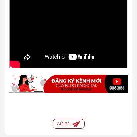
GỬI BÀI