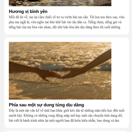
Hương vị bình yên
Mỗi độ hè về, mẹ lại cầm chiếc rổ tre ra vườn hái rau sắn. Tôi lon ton theo sau, vừa
phụ mẹ ngắt lá, vừa nghe mẹ khe khẽ hát vài câu dân ca. Tiếng chim, tiếng gió và
tiếng hát của mẹ hòa vào nhau, dệt nên bản hòa âm dịu dàng theo tôi suốt những
năm tháng tuổi thơ.
Phía sau một sự dung túng dịu dàng
Đây là một tản văn kể về tình bạn khác giới kéo dài từ những năm tiểu học đến tuổi
mười bảy. Không có những rung động mập mờ hay một câu chuyện tình dang dở,
bài viết là hành trình nhìn lại một người bạn đã luôn kiên nhẫn, bao dung và âm
thầm dung túng những vụng về, bướng bỉnh của tôi. Qua những ký ức nhỏ bé và
bình dị, tôi nhận ra điều quý giá nhất thanh xuân từng dành tặng mình không phải