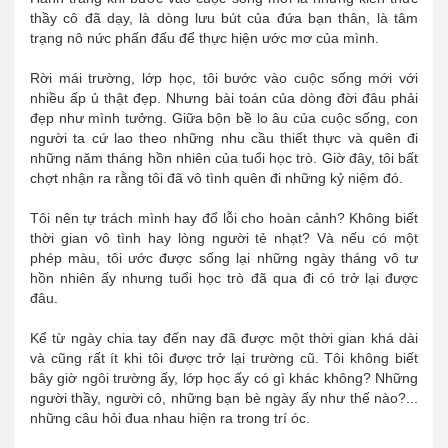
thầy cô đã dạy, là dòng lưu bút của đứa bạn thân, là tâm
trạng nô nức phấn đấu để thực hiện ước mơ của mình.
Rời mái trường, lớp học, tôi bước vào cuộc sống mới với
nhiều ấp ủ thật đẹp. Nhưng bài toán của dòng đời đâu phải
đẹp như mình tưởng. Giữa bộn bề lo âu của cuộc sống, con
người ta cứ lao theo những nhu cầu thiết thực và quên đi
những năm tháng hồn nhiên của tuổi học trò. Giờ đây, tôi bất
chợt nhận ra rằng tôi đã vô tình quên đi những kỷ niệm đó.
Tôi nên tự trách mình hay đổ lỗi cho hoàn cảnh? Không biết
thời gian vô tình hay lòng người tẻ nhạt? Và nếu có một
phép màu, tôi ước được sống lại những ngày tháng vô tư
hồn nhiên ấy nhưng tuổi học trò đã qua đi có trở lại được
đâu.
Kể từ ngày chia tay đến nay đã được một thời gian khá dài
và cũng rất ít khi tôi được trở lại trường cũ. Tôi không biết
bây giờ ngôi trường ấy, lớp học ấy có gì khác không? Những
người thầy, người cô, những bạn bè ngày ấy như thế nào?...
những câu hỏi đua nhau hiện ra trong trí óc.