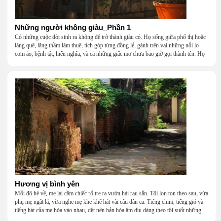
Những người không giàu_Phần 1
Có những cuộc đời sinh ra không để trở thành giàu có. Họ sống giữa phố thị hoặc
làng quê, lặng thầm làm thuê, tích góp từng đồng lẻ, gánh trên vai những nỗi lo
cơm áo, bệnh tật, hiếu nghĩa, và cả những giấc mơ chưa bao giờ gọi thành tên. Họ
khắc khẩu, cãi vã, bướng bỉnh, yếu đuối, rồi lại ôm nhau mà cười, mà khóc, mà
gắng gượng đi tiếp qua những mùa giông gió. Họ không giàu, nhưng họ dựng nên
một mái nhà bằng lòng thương, bằng sự nhẫn nại và một niềm tin cũ kỹ rằng: dẫu
nghèo đến đâu, cũng còn có nhau để quay về.
Hương vị bình yên
Mỗi độ hè về, mẹ lại cầm chiếc rổ tre ra vườn hái rau sắn. Tôi lon ton theo sau, vừa
phụ mẹ ngắt lá, vừa nghe mẹ khe khẽ hát vài câu dân ca. Tiếng chim, tiếng gió và
tiếng hát của mẹ hòa vào nhau, dệt nên bản hòa âm dịu dàng theo tôi suốt những
năm tháng tuổi thơ.