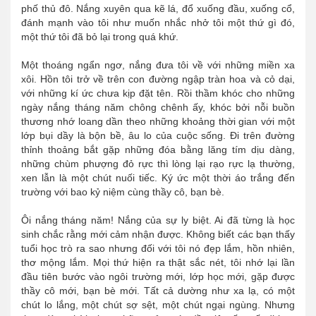
phố thủ đô. Nắng xuyên qua kẽ lá, đổ xuống đầu, xuống cổ,
đánh mạnh vào tôi như muốn nhắc nhở tôi một thứ gì đó,
một thứ tôi đã bỏ lại trong quá khứ.
Một thoáng ngẩn ngơ, nắng đưa tôi về với những miền xa
xôi. Hồn tôi trở về trên con đường ngập tràn hoa và cỏ dại,
với những kí ức chưa kịp đặt tên. Rồi thầm khóc cho những
ngày nắng tháng năm chông chênh ấy, khóc bởi nỗi buồn
thương nhớ loang dần theo những khoảng thời gian với một
lớp bụi dầy là bộn bề, âu lo của cuộc sống. Đi trên đường
thỉnh thoảng bắt gặp những đóa bằng lăng tím dịu dàng,
những chùm phượng đỏ rực thì lòng lại rạo rực lạ thường,
xen lẫn là một chút nuối tiếc. Ký ức một thời áo trắng đến
trường với bao kỷ niệm cùng thầy cô, bạn bè.
Ôi nắng tháng năm! Nắng của sự ly biệt. Ai đã từng là học
sinh chắc rằng mới cảm nhận được. Không biết các bạn thấy
tuổi học trò ra sao nhưng đối với tôi nó đẹp lắm, hồn nhiên,
thơ mộng lắm. Mọi thứ hiện ra thật sắc nét, tôi nhớ lại lần
đầu tiên bước vào ngôi trường mới, lớp học mới, gặp được
thầy cô mới, bạn bè mới. Tất cả dường như xa lạ, có một
chút lo lắng, một chút sợ sệt, một chút ngại ngùng. Nhưng