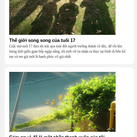
Thế giới song song của tuổi 17
Giấc mơ tuổi 17 đưa tôi trải qua một đời người trưởng thành cô độc, để rồi khi
bừng tỉnh giữa gian bếp ngập nắng, tôi mới vỡ òa nhận ra thực tại bình dị bên bố
mẹ và em gái mới là hạnh phúc vô giá nhất