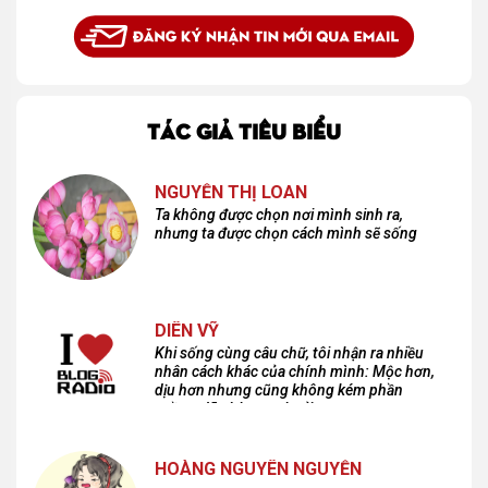
TÁC GIẢ TIÊU BIỂU
NGUYỄN THỊ LOAN
Ta không được chọn nơi mình sinh ra,
nhưng ta được chọn cách mình sẽ sống
DIÊN VỸ
Khi sống cùng câu chữ, tôi nhận ra nhiều
nhân cách khác của chính mình: Mộc hơn,
dịu hơn nhưng cũng không kém phần
cuồng dã và hoang hoải...
HOÀNG NGUYÊN NGUYỄN