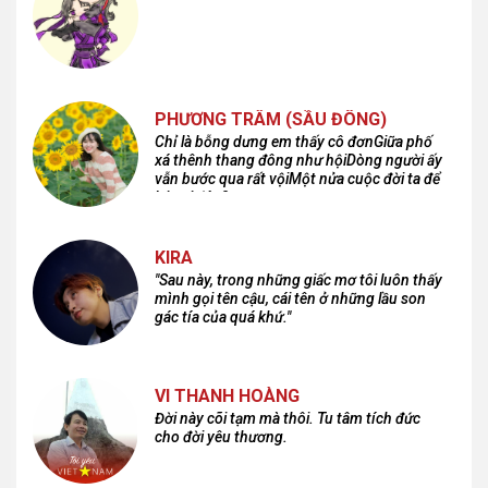
PHƯƠNG TRÂM (SẦU ĐÔNG)
Chỉ là bỗng dưng em thấy cô đơnGiữa phố
xá thênh thang đông như hộiDòng người ấy
vẫn bước qua rất vộiMột nửa cuộc đời ta để
lại nơi đâu?
KIRA
"Sau này, trong những giấc mơ tôi luôn thấy
mình gọi tên cậu, cái tên ở những lầu son
gác tía của quá khứ."
VI THANH HOÀNG
Đời này cõi tạm mà thôi. Tu tâm tích đức
cho đời yêu thương.