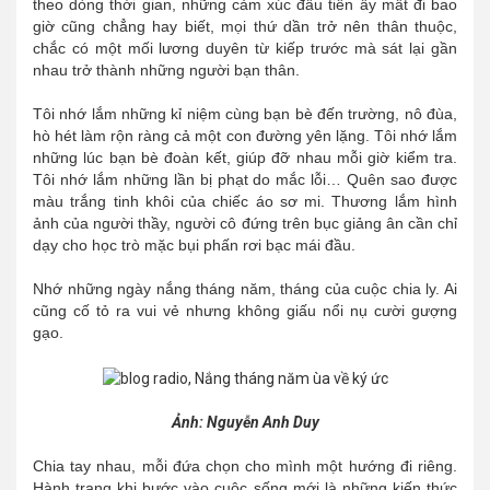
theo dòng thời gian, những cảm xúc đầu tiên ấy mất đi bao
giờ cũng chẳng hay biết, mọi thứ dần trở nên thân thuộc,
chắc có một mối lương duyên từ kiếp trước mà sát lại gần
nhau trở thành những người bạn thân.
Tôi nhớ lắm những kỉ niệm cùng bạn bè đến trường, nô đùa,
hò hét làm rộn ràng cả một con đường yên lặng. Tôi nhớ lắm
những lúc bạn bè đoàn kết, giúp đỡ nhau mỗi giờ kiểm tra.
Tôi nhớ lắm những lần bị phạt do mắc lỗi… Quên sao được
màu trắng tinh khôi của chiếc áo sơ mi. Thương lắm hình
ảnh của người thầy, người cô đứng trên bục giảng ân cần chỉ
dạy cho học trò mặc bụi phấn rơi bạc mái đầu.
Nhớ những ngày nắng tháng năm, tháng của cuộc chia ly. Ai
cũng cố tỏ ra vui vẻ nhưng không giấu nổi nụ cười gượng
gạo.
Ảnh: Nguyễn Anh Duy
Chia tay nhau, mỗi đứa chọn cho mình một hướng đi riêng.
Hành trang khi bước vào cuộc sống mới là những kiến thức