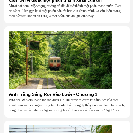
Cảm ơn vì đã là một phần thanh xuân của tôi
Mười hai năm. Một chặng đường đủ dài để trở thành một phần thanh xuân. Cảm
ơn tất cả. Hẹn gặp lại ở một phiên bản tốt hơn của chính mình và vẫn luôn mang
theo niềm tự hào vì đã từng là một phần của đại gia đình này
Ánh Trăng Sáng Rơi Vào Lưới - Chương 1
Bữa tiệc kỷ niệm thành lập tập đoàn Hạ Thị được tổ chức tại sảnh tiệc của một
khách sạn sáu sao ngay trung tâm thành phố. Tiếng ly thủy tinh va chạm lách cách,
tiếng nhạc vĩ cầm du dương và những bộ lễ phục đắt đỏ của giới thượng lưu dệt
nên một khung cảnh hoa lệ đến ngột ngạt.