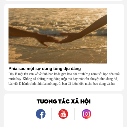
Phía sau một sự dung túng dịu dàng
Đây là một tản văn kể về tình bạn khác giới kéo dài từ những năm tiểu học đến tuổi
mười bảy. Không có những rung động mập mờ hay một câu chuyện tình dang dở,
bài viết là hành trình nhìn lại một người bạn đã luôn kiên nhẫn, bao dung và âm
thầm dung túng những vụng về, bướng bỉnh của tôi. Qua những ký ức nhỏ bé và
bình dị, tôi nhận ra điều quý giá nhất thanh xuân từng dành tặng mình không phải
là một mối tình, mà là một người luôn cho tôi quyền được là chính mình.
TƯƠNG TÁC XÃ HỘI