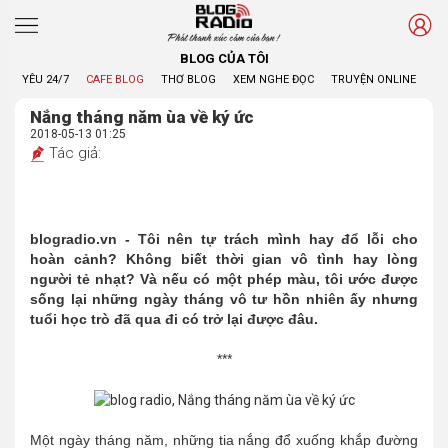
Phát thanh xúc cảm của bạn !
BLOG CỦA TÔI
YÊU 24/7
CAFE BLOG
THƠ BLOG
XEM NGHE ĐỌC
TRUYỆN ONLINE
BL
Nắng tháng năm ùa về ký ức
2018-05-13 01:25
Tác giả:
blogradio.vn - Tôi nên tự trách mình hay đổ lỗi cho
hoàn cảnh? Không biết thời gian vô tình hay lòng
người tẻ nhạt? Và nếu có một phép màu, tôi ước được
sống lại những ngày tháng vô tư hồn nhiên ấy nhưng
tuổi học trò đã qua đi có trở lại được đâu.
***
Một ngày tháng năm, những tia nắng đổ xuống khắp đường