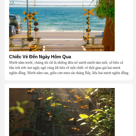
Chiếc Vé Đến Ngày Hôm Qua
Mười năm trước, chúng tôi chỉ là những đứa trẻ mười mười tám tuổi, sở hữu cả
bầu trời ước mơ ngây ngô cùng lời hứa về một chiếc vé thời gian giá hai mươi
nghìn đồng. Mười năm sau, giữa cơn mưa rào tháng Bảy, liệu hai mươi nghìn đồng
có giúp chúng tôi tìm lại được thanh xuân đã bỏ lỡ?