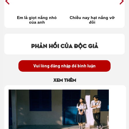
Em là giọt nắng nhỏ
Chiều nay hạt nắng vỡ
của anh
đôi
ng
Phản hồi của độc giả
Vui lòng đăng nhập để bình luận
Xem thêm