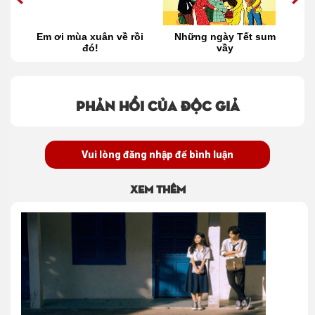
ọt
Em ơi mùa xuân về rồi
Những ngày Tết sum
C
đó!
vầy
Phản hồi của độc giả
Vui lòng đăng nhập để bình luận
Xem thêm