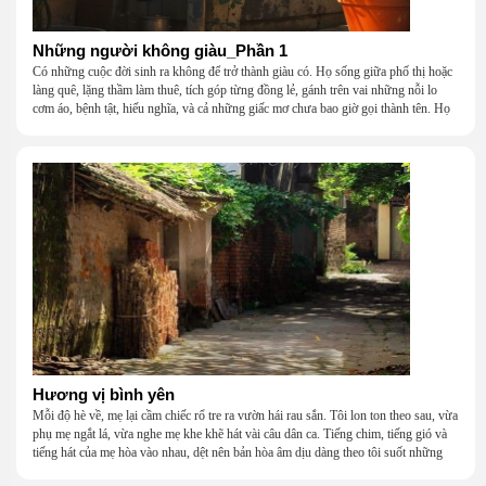
Những người không giàu_Phần 1
Có những cuộc đời sinh ra không để trở thành giàu có. Họ sống giữa phố thị hoặc
làng quê, lặng thầm làm thuê, tích góp từng đồng lẻ, gánh trên vai những nỗi lo
cơm áo, bệnh tật, hiếu nghĩa, và cả những giấc mơ chưa bao giờ gọi thành tên. Họ
khắc khẩu, cãi vã, bướng bỉnh, yếu đuối, rồi lại ôm nhau mà cười, mà khóc, mà
gắng gượng đi tiếp qua những mùa giông gió. Họ không giàu, nhưng họ dựng nên
một mái nhà bằng lòng thương, bằng sự nhẫn nại và một niềm tin cũ kỹ rằng: dẫu
nghèo đến đâu, cũng còn có nhau để quay về.
Hương vị bình yên
Mỗi độ hè về, mẹ lại cầm chiếc rổ tre ra vườn hái rau sắn. Tôi lon ton theo sau, vừa
phụ mẹ ngắt lá, vừa nghe mẹ khe khẽ hát vài câu dân ca. Tiếng chim, tiếng gió và
tiếng hát của mẹ hòa vào nhau, dệt nên bản hòa âm dịu dàng theo tôi suốt những
năm tháng tuổi thơ.