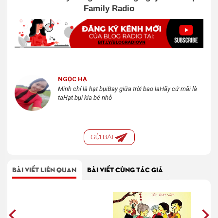
Family Radio
NGỌC HẠ
Mình chỉ là hạt bụiBay giữa trời bao laHãy cứ mãi là
taHạt bụi kia bé nhỏ
GỬI BÀI
BÀI VIẾT LIÊN QUAN
BÀI VIẾT CÙNG TÁC GIẢ