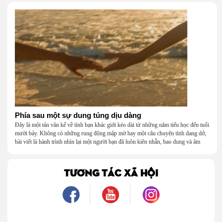
Phía sau một sự dung túng dịu dàng
Đây là một tản văn kể về tình bạn khác giới kéo dài từ những năm tiểu học đến tuổi
mười bảy. Không có những rung động mập mờ hay một câu chuyện tình dang dở,
bài viết là hành trình nhìn lại một người bạn đã luôn kiên nhẫn, bao dung và âm
thầm dung túng những vụng về, bướng bỉnh của tôi. Qua những ký ức nhỏ bé và
bình dị, tôi nhận ra điều quý giá nhất thanh xuân từng dành tặng mình không phải
là một mối tình, mà là một người luôn cho tôi quyền được là chính mình.
TƯƠNG TÁC XÃ HỘI