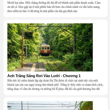
Mười hai năm. Một chặng đường đủ dài để trở thành một phần thanh xuân. Cảm
ơn tất cả. Hẹn gặp lại ở một phiên bản tốt hơn của chính mình và vẫn luôn mang
theo niềm tự hào vì đã từng là một phần của đại gia đình này
Ánh Trăng Sáng Rơi Vào Lưới - Chương 1
Bữa tiệc kỷ niệm thành lập tập đoàn Hạ Thị được tổ chức tại sảnh tiệc của một
khách sạn sáu sao ngay trung tâm thành phố. Tiếng ly thủy tinh va chạm lách cách,
tiếng nhạc vĩ cầm du dương và những bộ lễ phục đắt đỏ của giới thượng lưu dệt
nên một khung cảnh hoa lệ đến ngột ngạt.