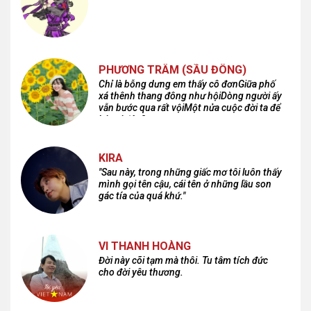
PHƯƠNG TRÂM (SẦU ĐÔNG)
Chỉ là bỗng dưng em thấy cô đơnGiữa phố
xá thênh thang đông như hộiDòng người ấy
vẫn bước qua rất vộiMột nửa cuộc đời ta để
lại nơi đâu?
KIRA
"Sau này, trong những giấc mơ tôi luôn thấy
mình gọi tên cậu, cái tên ở những lầu son
gác tía của quá khứ."
VI THANH HOÀNG
Đời này cõi tạm mà thôi. Tu tâm tích đức
cho đời yêu thương.