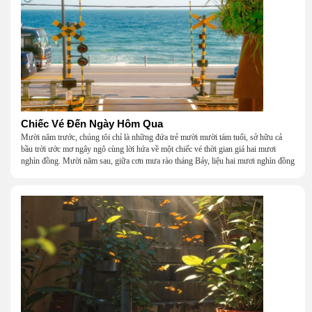
Chiếc Vé Đến Ngày Hôm Qua
Mười năm trước, chúng tôi chỉ là những đứa trẻ mười mười tám tuổi, sở hữu cả
bầu trời ước mơ ngây ngô cùng lời hứa về một chiếc vé thời gian giá hai mươi
nghìn đồng. Mười năm sau, giữa cơn mưa rào tháng Bảy, liệu hai mươi nghìn đồng
có giúp chúng tôi tìm lại được thanh xuân đã bỏ lỡ?