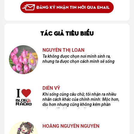
TÁC GIẢ TIÊU BIỂU
NGUYỄN THỊ LOAN
Ta không được chọn nơi mình sinh ra,
nhưng ta được chọn cách mình sẽ sống
DIÊN VỸ
Khi sống cùng câu chữ, tôi nhận ra nhiều
nhân cách khác của chính mình: Mộc hơn,
dịu hơn nhưng cũng không kém phần
cuồng dã và hoang hoải...
HOÀNG NGUYÊN NGUYỄN