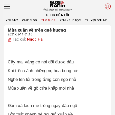
Phát thanh xúc cảm của bạn !
BLOG CỦA TÔI
YÊU 24/7
CAFE BLOG
THƠ BLOG
XEM NGHE ĐỌC
TRUYỆN ONLINE
BL
Mùa xuân về trên quê hương
2021-02-11 01:10
Tác giả:
Ngọc Hạ
Cây mai vàng có nói dối được đâu
Khi trên cành những nụ hoa bung nở
Nghe len lỏi trong từng con ngõ nhỏ
Mùa xuân về gõ cửa khắp mọi nhà
Đám xà lách mẹ trồng ngay đầu ngõ
Lớn thật nhanh để gọi gió xuân về