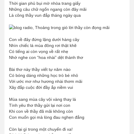
Thời gian phủ bụi mờ nhòa trang giấy
Những câu chữ ngổn ngang còn đây mãi
Là công thầy vun đắp tháng ngày qua
Con về đây đứng lặng dưới hàng cây
Nhìn chiếc lá mùa đông rơi thật khẽ
Có tiếng ai còn vọng về rất nhẹ
Nhớ nghe con “hoa nhài” dệt thành thơ
Bài thơ này thầy viết tự năm nào
Có bóng dáng những học trò bé nhỏ
Với ước mơ như hương nhài thơm mãi
Xây đắp cuộc đời đầy ắp niềm vui
Mùa sang mùa cây vội vàng thay lá
Tình yêu thơ thầy gửi lại nơi con
Khi con về thầy đã mãi không còn
Con muốn gọi mà lòng đau nghẹn đắng
Còn lại gì trong một chuyến đi xa!