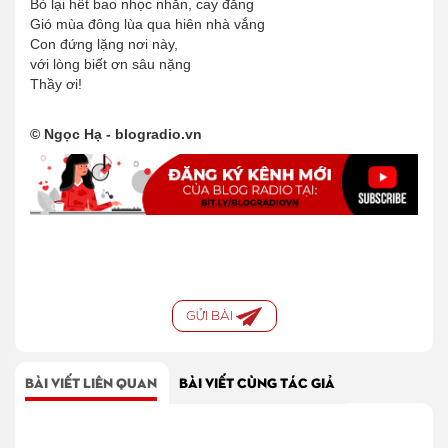
Bỏ lại hết bao nhọc nhằn, cay đắng
Gió mùa đông lùa qua hiên nhà vắng
Con đứng lặng nơi này,
với lòng biết ơn sâu nặng
Thầy ơi!
© Ngọc Hạ - blogradio.vn
GỬI BÀI
BÀI VIẾT LIÊN QUAN
BÀI VIẾT CÙNG TÁC GIẢ