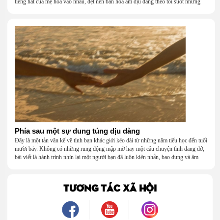
tiếng hát của mẹ hòa vào nhau, dệt nên bản hòa âm dịu dàng theo tôi suốt những
năm tháng tuổi thơ.
Phía sau một sự dung túng dịu dàng
Đây là một tản văn kể về tình bạn khác giới kéo dài từ những năm tiểu học đến tuổi
mười bảy. Không có những rung động mập mờ hay một câu chuyện tình dang dở,
bài viết là hành trình nhìn lại một người bạn đã luôn kiên nhẫn, bao dung và âm
thầm dung túng những vụng về, bướng bỉnh của tôi. Qua những ký ức nhỏ bé và
bình dị, tôi nhận ra điều quý giá nhất thanh xuân từng dành tặng mình không phải
là một mối tình, mà là một người luôn cho tôi quyền được là chính mình.
TƯƠNG TÁC XÃ HỘI