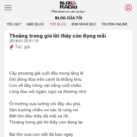
Phát thanh xúc cảm của bạn !
BLOG CỦA TÔI
YÊU 24/7
CAFE BLOG
THƠ BLOG
XEM NGHE ĐỌC
TRUYỆN ONLINE
BL
Thoảng trong gió lời thầy còn đọng mãi
2018-01-25 01:15
Tác giả:
Cây phượng già cuối đầu trong lặng lẽ
Gió đông đùa trên cành lá khẳng khiu
Con về đây trông vệt nắng cuối chiều
Lòng đau xót ngậm ngùi và thương nhớ
Ôi trường xưa tường vôi đầy rêu phủ
Sân trường chiều xơ xác lá rụng rơi
Biết tìm đâu thầy đã mãi xa rồi
Thoảng trong gió lời thầy còn đọng lại
Bài thơ xưa con viết đã bao ngày