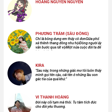
HOÀNG NGUYÊN NGUYỄN
PHƯƠNG TRÂM (SẦU ĐÔNG)
Chỉ là bỗng dưng em thấy cô đơnGiữa phố
xá thênh thang đông như hộiDòng người ấy
vẫn bước qua rất vộiMột nửa cuộc đời ta để
lại nơi đâu?
KIRA
"Sau này, trong những giấc mơ tôi luôn thấy
mình gọi tên cậu, cái tên ở những lầu son
gác tía của quá khứ."
VI THANH HOÀNG
Đời này cõi tạm mà thôi. Tu tâm tích đức
cho đời yêu thương.