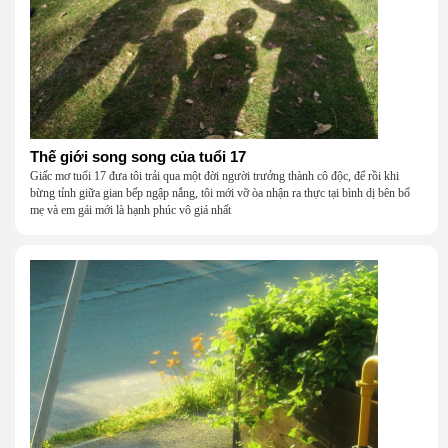
Thế giới song song của tuổi 17
Giấc mơ tuổi 17 đưa tôi trải qua một đời người trưởng thành cô độc, để rồi khi
bừng tỉnh giữa gian bếp ngập nắng, tôi mới vỡ òa nhận ra thực tại bình dị bên bố
mẹ và em gái mới là hạnh phúc vô giá nhất