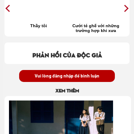
đợi
Thầy tôi
Cưới té ghế với những
trường hợp khi xưa
thầy phán chuẩn
không cần chỉnh
Phản hồi của độc giả
Vui lòng đăng nhập để bình luận
Xem thêm