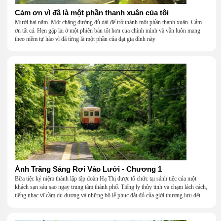
Cảm ơn vì đã là một phần thanh xuân của tôi
Mười hai năm. Một chặng đường đủ dài để trở thành một phần thanh xuân. Cảm
ơn tất cả. Hẹn gặp lại ở một phiên bản tốt hơn của chính mình và vẫn luôn mang
theo niềm tự hào vì đã từng là một phần của đại gia đình này
Ánh Trăng Sáng Rơi Vào Lưới - Chương 1
Bữa tiệc kỷ niệm thành lập tập đoàn Hạ Thị được tổ chức tại sảnh tiệc của một
khách sạn sáu sao ngay trung tâm thành phố. Tiếng ly thủy tinh va chạm lách cách,
tiếng nhạc vĩ cầm du dương và những bộ lễ phục đắt đỏ của giới thượng lưu dệt
nên một khung cảnh hoa lệ đến ngột ngạt.