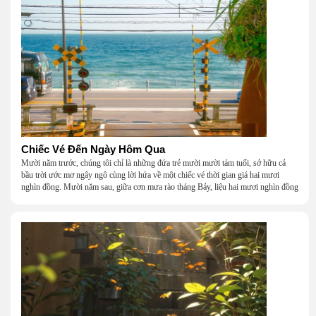
Chiếc Vé Đến Ngày Hôm Qua
Mười năm trước, chúng tôi chỉ là những đứa trẻ mười mười tám tuổi, sở hữu cả
bầu trời ước mơ ngây ngô cùng lời hứa về một chiếc vé thời gian giá hai mươi
nghìn đồng. Mười năm sau, giữa cơn mưa rào tháng Bảy, liệu hai mươi nghìn đồng
có giúp chúng tôi tìm lại được thanh xuân đã bỏ lỡ?