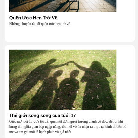
Quên Ước Hẹn Trở Về
Những chuyến tàu đi quên ước hẹn trở về
Thế giới song song của tuổi 17
Giấc mơ tuổi 17 đưa tôi trải qua một đời người trưởng thành cô độc, để rồi khi
bừng tỉnh giữa gian bếp ngập nắng, tôi mới vỡ òa nhận ra thực tại bình dị bên bố
mẹ và em gái mới là hạnh phúc vô giá nhất