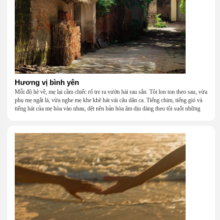
Hương vị bình yên
Mỗi độ hè về, mẹ lại cầm chiếc rổ tre ra vườn hái rau sắn. Tôi lon ton theo sau, vừa
phụ mẹ ngắt lá, vừa nghe mẹ khe khẽ hát vài câu dân ca. Tiếng chim, tiếng gió và
tiếng hát của mẹ hòa vào nhau, dệt nên bản hòa âm dịu dàng theo tôi suốt những
năm tháng tuổi thơ.