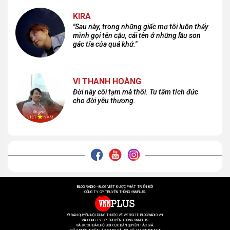
KIRA
"Sau này, trong những giấc mơ tôi luôn thấy
mình gọi tên cậu, cái tên ở những lầu son
gác tía của quá khứ."
VI THANH HOÀNG
Đời này cõi tạm mà thôi. Tu tâm tích đức
cho đời yêu thương.
BLOG RADIO - BLOG VIỆT ĐƯỢC PHÁT TRIỂN BỞI
CÔNG TY CP TRUYỀN THÔNG VNNPLUS.
® BẢN QUYỀN NỘI DUNG THUỘC VỀ WEBSITE BLOGRADIO.VN
VÀ CÔNG TY CP TRUYỀN THÔNG VNNPLUS
VÀ ĐƯỢC BẢO HỘ BỞI CỤC BẢN QUYỀN TÁC GIẢ.