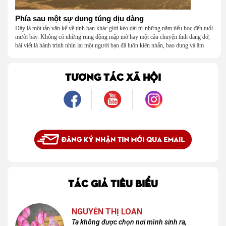
Phía sau một sự dung túng dịu dàng
Đây là một tản văn kể về tình bạn khác giới kéo dài từ những năm tiểu học đến tuổi
mười bảy. Không có những rung động mập mờ hay một câu chuyện tình dang dở,
bài viết là hành trình nhìn lại một người bạn đã luôn kiên nhẫn, bao dung và âm
thầm dung túng những vụng về, bướng bỉnh của tôi. Qua những ký ức nhỏ bé và
bình dị, tôi nhận ra điều quý giá nhất thanh xuân từng dành tặng mình không phải
là một mối tình, mà là một người luôn cho tôi quyền được là chính mình.
TƯƠNG TÁC XÃ HỘI
TÁC GIẢ TIÊU BIỂU
NGUYỄN THỊ LOAN
Ta không được chọn nơi mình sinh ra,