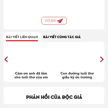
GỬI BÀI
BÀI VIẾT LIÊN QUAN
BÀI VIẾT CÙNG TÁC GIẢ
ấy
Cảm ơn anh đã làm
Con đường tuổi thơ
T
cho tuổi thơ của em
giấu ký ức trưởng
tuyệt vời hơn!
thành
Phản hồi của độc giả