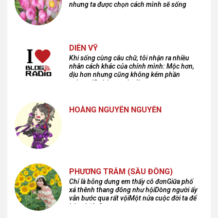
nhưng ta được chọn cách mình sẽ sống
DIÊN VỸ
Khi sống cùng câu chữ, tôi nhận ra nhiều
nhân cách khác của chính mình: Mộc hơn,
dịu hơn nhưng cũng không kém phần
cuồng dã và hoang hoải...
HOÀNG NGUYÊN NGUYỄN
PHƯƠNG TRÂM (SẦU ĐÔNG)
Chỉ là bỗng dưng em thấy cô đơnGiữa phố
xá thênh thang đông như hộiDòng người ấy
vẫn bước qua rất vộiMột nửa cuộc đời ta để
lại nơi đâu?