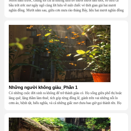
Mười năm trước, chúng tôi chỉ là những đứa trẻ mười mười tám tuổi, sở hữu cả
bầu trời ước mơ ngây ngô cùng lời hứa về một chiếc vé thời gian giá hai mươi
nghìn đồng. Mười năm sau, giữa cơn mưa rào tháng Bảy, liệu hai mươi nghìn đồng
có giúp chúng tôi tìm lại được thanh xuân đã bỏ lỡ?
Những người không giàu_Phần 1
Có những cuộc đời sinh ra không để trở thành giàu có. Họ sống giữa phố thị hoặc
làng quê, lặng thầm làm thuê, tích góp từng đồng lẻ, gánh trên vai những nỗi lo
cơm áo, bệnh tật, hiếu nghĩa, và cả những giấc mơ chưa bao giờ gọi thành tên. Họ
khắc khẩu, cãi vã, bướng bỉnh, yếu đuối, rồi lại ôm nhau mà cười, mà khóc, mà
gắng gượng đi tiếp qua những mùa giông gió. Họ không giàu, nhưng họ dựng nên
một mái nhà bằng lòng thương, bằng sự nhẫn nại và một niềm tin cũ kỹ rằng: dẫu
nghèo đến đâu, cũng còn có nhau để quay về.