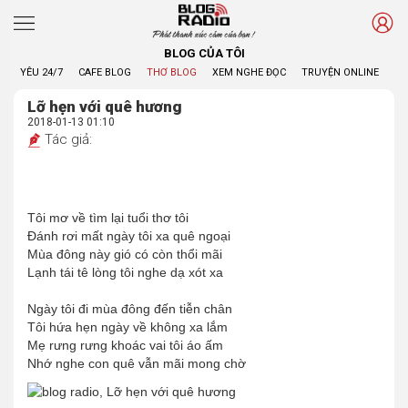
Phát thanh xúc cảm của bạn !
BLOG CỦA TÔI
YÊU 24/7
CAFE BLOG
THƠ BLOG
XEM NGHE ĐỌC
TRUYỆN ONLINE
BL
Lỡ hẹn với quê hương
2018-01-13 01:10
Tác giả:
Tôi mơ về tìm lại tuổi thơ tôi
Đánh rơi mất ngày tôi xa quê ngoại
Mùa đông này gió có còn thổi mãi
Lạnh tái tê lòng tôi nghe dạ xót xa
Ngày tôi đi mùa đông đến tiễn chân
Tôi hứa hẹn ngày về không xa lắm
Mẹ rưng rưng khoác vai tôi áo ấm
Nhớ nghe con quê vẫn mãi mong chờ