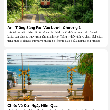
Ánh Trăng Sáng Rơi Vào Lưới - Chương 1
Bữa tiệc kỷ niệm thành lập tập đoàn Hạ Thị được tổ chức tại sảnh tiệc của một
khách sạn sáu sao ngay trung tâm thành phố. Tiếng ly thủy tinh va chạm lách cách,
tiếng nhạc vĩ cầm du dương và những bộ lễ phục đắt đỏ của giới thượng lưu dệt
nên một khung cảnh hoa lệ đến ngột ngạt.
Chiếc Vé Đến Ngày Hôm Qua