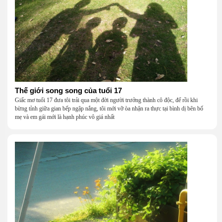
Thế giới song song của tuổi 17
Giấc mơ tuổi 17 đưa tôi trải qua một đời người trưởng thành cô độc, để rồi khi
bừng tỉnh giữa gian bếp ngập nắng, tôi mới vỡ òa nhận ra thực tại bình dị bên bố
mẹ và em gái mới là hạnh phúc vô giá nhất