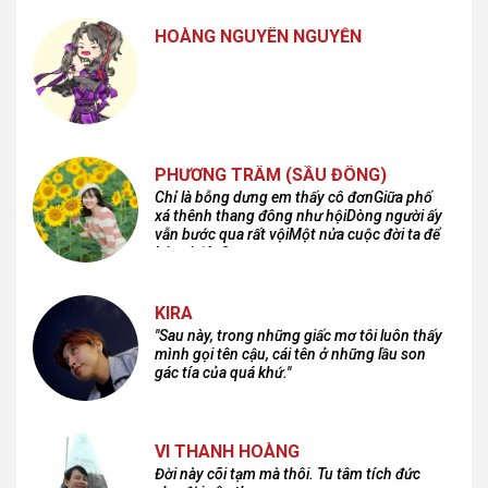
HOÀNG NGUYÊN NGUYỄN
PHƯƠNG TRÂM (SẦU ĐÔNG)
Chỉ là bỗng dưng em thấy cô đơnGiữa phố
xá thênh thang đông như hộiDòng người ấy
vẫn bước qua rất vộiMột nửa cuộc đời ta để
lại nơi đâu?
KIRA
"Sau này, trong những giấc mơ tôi luôn thấy
mình gọi tên cậu, cái tên ở những lầu son
gác tía của quá khứ."
VI THANH HOÀNG
Đời này cõi tạm mà thôi. Tu tâm tích đức