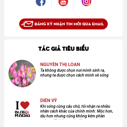
TÁC GIẢ TIÊU BIỂU
NGUYỄN THỊ LOAN
Ta không được chọn nơi mình sinh ra,
nhưng ta được chọn cách mình sẽ sống
DIÊN VỸ
Khi sống cùng câu chữ, tôi nhận ra nhiều
nhân cách khác của chính mình: Mộc hơn,
dịu hơn nhưng cũng không kém phần
cuồng dã và hoang hoải...