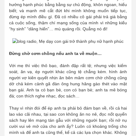
hưởng hạnh phúc bằng bằng sự chủ động, khôn ngoan, hiểu
biết; và mạnh mẽ cắt đứt khi mình không muốn tiếp tục,
đừng ép mình điều gì. Đã có nhiều cô gái phải trả giá bằng
cả cuộc sống, thậm chí mạng sống của mình vì những kiểu
“hy sinh” “dâng hiến”… mù quáng rồi. Quẳng nó đi!
Đừng chờ cơm chồng nếu anh ta về muộn…
Với mẹ thì việc thô bạo, đánh đập rất tệ; nhưng việc kiểm
soát, ăn vạ, ép người khác cũng tệ chẳng kém. hình ảnh
người vợ kiên quyết nhịn ăn bên mâm cơm chờ chồng cũng
dở chả kém cảnh gã đàn ông hung hăng gào thét vào mặt
bạn gái. Anh ta có bạn bè, con có bạn bè; anh ta mê bóng
đá; con thích nghe nhạc, đọc sách…
Thay vì nhịn đói để ép anh ta phải bỏ đám bạn về, rồi cả hai
lao vào cãi nhau, tại sao con không ăn no nê, đọc nốt quyển
sách hay lên mạng tán gẫu với những người bạn; rồi nở nụ
cười vui vẻ mở cửa cho anh ấy? Luôn có khoảng trống cho
mình và để anh ta cũng thế, kể cả các lựa chọn khác. Không