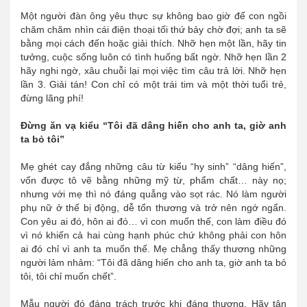
Một người đàn ông yêu thực sự không bao giờ để con ngồi
chăm chăm nhìn cái điện thoại tối thứ bảy chờ đợi; anh ta sẽ
bằng mọi cách đến hoặc giải thích. Nhỡ hẹn một lần, hãy tin
tưởng, cuộc sống luôn có tình huống bất ngờ. Nhỡ hẹn lần 2
hãy nghi ngờ, xâu chuỗi lại mọi việc tìm câu trả lời. Nhỡ hẹn
lần 3. Giải tán! Con chỉ có một trái tim và một thời tuổi trẻ,
đừng lãng phí!
Đừng ăn vạ kiểu “Tôi đã dâng hiến cho anh ta, giờ anh
ta bỏ tôi”
Mẹ ghét cay đắng những câu từ kiểu “hy sinh” “dâng hiến”,
vốn được tô vẽ bằng những mỹ từ, phẩm chất… này nọ;
nhưng với mẹ thì nó đáng quẳng vào sọt rác. Nó làm người
phụ nữ ở thế bị động, dễ tổn thương và trở nên ngớ ngẩn.
Con yêu ai đó, hôn ai đó… vì con muốn thế, con làm điều đó
vì nó khiến cả hai cùng hạnh phúc chứ không phải con hôn
ai đó chỉ vì anh ta muốn thế. Mẹ chẳng thấy thương những
người lảm nhảm: “Tôi đã dâng hiến cho anh ta, giờ anh ta bỏ
tôi, tôi chỉ muốn chết”.
Mẫu người đó đáng trách trước khi đáng thương. Hãy tận