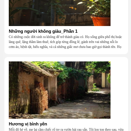
Những người không giàu_Phần 1
Có những cuộc đời sinh ra không để trở thành giàu có. Họ sống giữa phố thị hoặc
làng quê, lặng thầm làm thuê, tích góp từng đồng lẻ, gánh trên vai những nỗi lo
cơm áo, bệnh tật, hiếu nghĩa, và cả những giấc mơ chưa bao giờ gọi thành tên. Họ
khắc khẩu, cãi vã, bướng bỉnh, yếu đuối, rồi lại ôm nhau mà cười, mà khóc, mà
gắng gượng đi tiếp qua những mùa giông gió. Họ không giàu, nhưng họ dựng nên
một mái nhà bằng lòng thương, bằng sự nhẫn nại và một niềm tin cũ kỹ rằng: dẫu
nghèo đến đâu, cũng còn có nhau để quay về.
Hương vị bình yên
Mỗi độ hè về, mẹ lại cầm chiếc rổ tre ra vườn hái rau sắn. Tôi lon ton theo sau, vừa