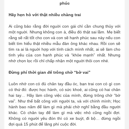
Hãy hẹn hò với thật nhiều chàng trai
Ai cũng bảo rằng đời nguời con gái chỉ cần chung thủy với
một nguời. Nhưng không con à, điều đó thật sai lầm. Mẹ biết
rằng sẽ rất tốt cho con và con sẽ hạnh phúc sau này nếu con
biết tìm hiểu thật nhiều mẫu đàn ông khác nhau. Rồi con sẽ
tìm ra ai là nguời hợp với tính cách mình nhất, ai sẽ làm cho
tình yêu của con hạnh phúc và “khỏe mạnh” nhất. Nhưng
nhớ chọn lọc rồi chỉ chấp nhận một nguời thôi con nhé.
Đừng phí thời gian để trông chờ “bờ vai”
Luôn nhớ con có đủ chân tay đầu óc, bạn trai con có gì con
có thứ đó: được học hành, có sức khoẻ, ai cũng có hai chân
hai tay… Hãy làm công việc của mình, đừng trông chờ “bờ
vai”. Như thế bất công với người ta, và với chính mình; Học
hành bao năm để làm gì mà phải chờ nghĩ bằng đầu người
khác. Có chân tay để làm gì mà việc nhỏ cũng ngồi đợi.
Không có người yêu đón thì có xe buýt, đi bộ… đừng ngồi
đợi quá 15 phút để lãng phí cuộc đời.