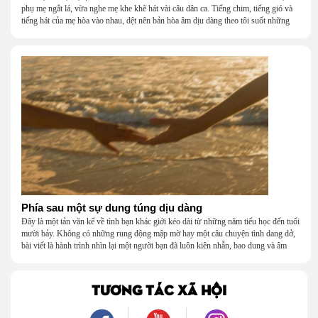
phụ mẹ ngắt lá, vừa nghe mẹ khe khẽ hát vài câu dân ca. Tiếng chim, tiếng gió và
tiếng hát của mẹ hòa vào nhau, dệt nên bản hòa âm dịu dàng theo tôi suốt những
năm tháng tuổi thơ.
Phía sau một sự dung túng dịu dàng
Đây là một tản văn kể về tình bạn khác giới kéo dài từ những năm tiểu học đến tuổi
mười bảy. Không có những rung động mập mờ hay một câu chuyện tình dang dở,
bài viết là hành trình nhìn lại một người bạn đã luôn kiên nhẫn, bao dung và âm
thầm dung túng những vụng về, bướng bỉnh của tôi. Qua những ký ức nhỏ bé và
bình dị, tôi nhận ra điều quý giá nhất thanh xuân từng dành tặng mình không phải
là một mối tình, mà là một người luôn cho tôi quyền được là chính mình.
TƯƠNG TÁC XÃ HỘI