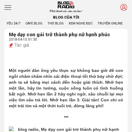
Phát thanh xúc cảm của bạn !
BLOG CỦA TÔI
YÊU 24/7
CAFE BLOG
THƠ BLOG
XEM NGHE ĐỌC
TRUYỆN ONLINE
BL
Mẹ dạy con gái trở thành phụ nữ hạnh phúc
2018-04-15 01:30
Tác giả:
Một người đàn ông yêu thực sự không bao giờ để con
ngồi chăm chăm nhìn cái điện thoại tối thứ bảy chờ đợi;
anh ta sẽ bằng mọi cách đến hoặc giải thích. Nhỡ hẹn
một lần, hãy tin tưởng, cuộc sống luôn có tình huống
bất ngờ. Nhỡ hẹn lần 2 hãy nghi ngờ, xâu chuỗi lại mọi
việc tìm câu trả lời. Nhỡ hẹn lần 3. Giải tán! Con chỉ có
một trái tim và một thời tuổi trẻ, đừng lãng phí!
***