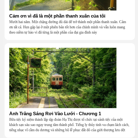
Cảm ơn vì đã là một phần thanh xuân của tôi
Mười hai năm. Một chặng đường đủ dài để trở thành một phần thanh xuân. Cảm
ơn tất cả. Hẹn gặp lại ở một phiên bản tốt hơn của chính mình và vẫn luôn mang
theo niềm tự hào vì đã từng là một phần của đại gia đình này
Ánh Trăng Sáng Rơi Vào Lưới - Chương 1
Bữa tiệc kỷ niệm thành lập tập đoàn Hạ Thị được tổ chức tại sảnh tiệc của một
khách sạn sáu sao ngay trung tâm thành phố. Tiếng ly thủy tinh va chạm lách cách,
tiếng nhạc vĩ cầm du dương và những bộ lễ phục đắt đỏ của giới thượng lưu dệt
nên một khung cảnh hoa lệ đến ngột ngạt.