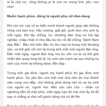
ai là chủ nợ, cũng không ai là con nợ trong tình yêu, con
nhé!
Muốn hạnh phúc, đừng là người phụ nữ đảm đang
Khi còn trẻ, các cô tự biến mình thành người giúp việc không
công của bạn trai, nấu nướng, giặt giũ, quét dọn cho anh ta
mỗi ngày. Khi lấy chồng, họ nhường đàn ông cơ hội lập
nghiệp, chấp nhận ở nhà đầu bù tóc rối để chồng “đánh Nam
dẹp Bắc”. Bầu trời trên đầu họ thu hẹp lại trong một khoảng
sân, và thế giới chỉ còn lại trong ánh mắt một người đàn ông.
Đến một ngày, người đàn ông mà họ vốn coi là cả thế giới
nhẫn tâm quay lưng bỏ đi, họ mới oán trách tại sao những hy
sinh của mình lại không được đền đáp.
Trong một gia đình, người mẹ hạnh phúc thì gia đình mới
hạnh phúc. Sự yên ấm của một mái nhà nên do mọi thành
viên cùng vun đắp, chứ không phải dựng nên từ sự hy sinh
của người vợ, người mẹ. Nếu cán cân cho – nhận cứ
nghiêng dần về một phía, một ngày nào đó mái nhà ấy sẽ đổ
sụp vì chẳng ai chịu nổi gánh nặng mà nó đè lên.