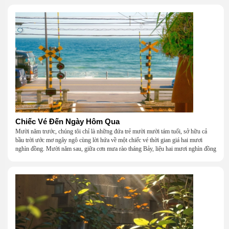
Chiếc Vé Đến Ngày Hôm Qua
Mười năm trước, chúng tôi chỉ là những đứa trẻ mười mười tám tuổi, sở hữu cả
bầu trời ước mơ ngây ngô cùng lời hứa về một chiếc vé thời gian giá hai mươi
nghìn đồng. Mười năm sau, giữa cơn mưa rào tháng Bảy, liệu hai mươi nghìn đồng
có giúp chúng tôi tìm lại được thanh xuân đã bỏ lỡ?