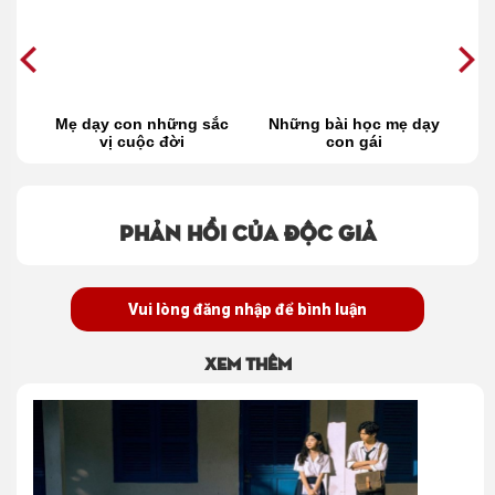
để
Mẹ dạy con những sắc
Những bài học mẹ dạy
B
vị cuộc đời
con gái
Phản hồi của độc giả
Vui lòng đăng nhập để bình luận
Xem thêm