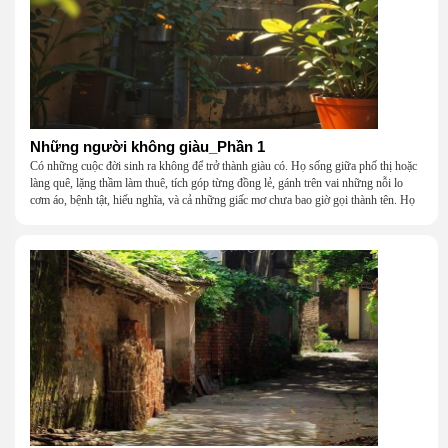
Những người không giàu_Phần 1
Có những cuộc đời sinh ra không để trở thành giàu có. Họ sống giữa phố thị hoặc
làng quê, lặng thầm làm thuê, tích góp từng đồng lẻ, gánh trên vai những nỗi lo
cơm áo, bệnh tật, hiếu nghĩa, và cả những giấc mơ chưa bao giờ gọi thành tên. Họ
khắc khẩu, cãi vã, bướng bỉnh, yếu đuối, rồi lại ôm nhau mà cười, mà khóc, mà
gắng gượng đi tiếp qua những mùa giông gió. Họ không giàu, nhưng họ dựng nên
một mái nhà bằng lòng thương, bằng sự nhẫn nại và một niềm tin cũ kỹ rằng: dẫu
nghèo đến đâu, cũng còn có nhau để quay về.