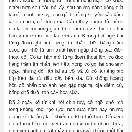
thêm. Đúng là những lời nói khi nóng giận, cô khóc
nhiều hơn sau câu nói ấy, sau những hành động dứt
khoát mạnh mẽ ấy, con gái thường sẽ yêu sâu đậm
về sau hơn, rất đúng mà. Cảm thấy những lời mình
nói là lời nói nóng giận, tình cảm ùa về khiến cô hối
hận và mở mọi liên lạc với anh. Không bất ngờ khi
từng đoạn ghi âm, từng tin nhắn chữ, hàng trăm
cuộc gọi nhỡ từ anh xuất hiện ngập thông báo điện
thoại cô. Cô ân hận mở từng đoạn thoại lên, cô đọc
hàng trăm tin nhắn liên tiếp, xong cô gọi lại cho anh
ngay, nhưng đối lập lại sự vội vã từ cô là tiếng bíp
bíp kéo dài từ đầu dây bên kia
.
Cô không hoảng
hốt, cô nhắn cho anh hẹn gặp mặt tại địa điểm cũ,
băng ghế dưới tán cây hoa sữa.
Đã 3 ngày kể từ khi nói chia tay, cô ngồi chờ mà
lòng không khỏi rạo rực, hoa sữa hôm nay nhưng
giăng kín không khí khiến cô khó thở hơn. Cô xem
điện thoại liên tục, xem anh đã xem tin nhắn chưa,
điện xem anh có bắt máy cô chưa và không một hồi