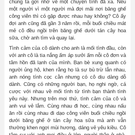
chúng ta gợi nhớ về một chuyện tình đã xa. Nếu
một người vì một người mà đợi mãi nơi băng ghế
công viên thì có gặp được nhau hay không? Cô ấy
đợi anh cũng đã gần 3 năm rồi, mỗi buổi chiều mát
mẻ cô đều ngồi trên băng ghế dưới tán cây hoa
sữa, chờ anh tìm và quay lại.
Tình cảm của cô dành cho anh là mối tình đầu, còn
với anh cô là tia nắng ấm áp sưởi ấm nỗi cô đơn và
tâm hồn đã lạnh của mình. Bạn bè xung quanh có
người ủng hộ, khen rằng họ là sự bù trừ lẫn nhau,
anh nóng tính cọc cằn nhưng có cô dịu dàng dỗ
dành. Cũng có những người bạn, họ nghi ngờ, cá
cược với nhau về mối tình từ tình bạn thành tình
yêu này. Nhưng trên mọi thứ, tình cảm của cô và
anh vui vẻ lắm
.
Cùng nhau đi học, cùng nhau nấu
ăn rồi cùng nhau đi dạo công viên buổi chiều ngồi
dưới băng ghế ở tán cây hoa sữa mà anh vẫn
thường khen ngợi mùi hương, dáng vẻ yêu kiều. Cô
tâm sự với anh mọi điều ở lớp, người thân ở nhà,