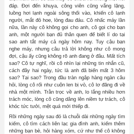
đáp. Đợi đến khuya, công viên cũng vắng lặng,
luồng hơi lạnh ngoài sông thổi vào, khiến cô lạnh
người, mắt đỏ hoe, lòng đau đáu. Cô nhấc máy lần
nữa, lần này cô không gọi cho anh, cô gọi cho bạn
anh, một người bạn đủ thân quen để biết lí do tại
sao anh tắt máy cả ngày hôm nay. Tuy cậu bạn
nghe máy, nhưng câu trả lời không như cô mong
đợi, cậu ấy cũng không rõ anh đang ở đâu. Mất tích
sao? Cô tự nghĩ, rồi cô nhìn lại những tin nhắn cũ,
cách đây hai ngày, tức là anh đã biến mất 3 hôm
sao? Tại sao? Trong đầu tràn ngập hàng ngàn câu
hỏi, lòng cô rối như cuộn len bị vò, cô lơ đãng đi về
nhà một mình. Trằn trọc về anh, lo lắng nhiều hơn
trách móc, lòng cô cũng dâng lên niềm tự trách, cô
khóc tức tưởi, mệt quá mới thiếp đi.
Rồi những ngày sau đó là chuỗi dài những ngày tìm
kiếm, cô tìm cách liên lạc gia đình anh, kiếm thêm
những bạn bè, hỏi hàng xóm, cứ như thể cô không