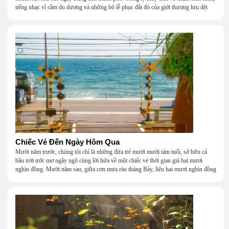
tiếng nhạc vĩ cầm du dương và những bộ lễ phục đắt đỏ của giới thượng lưu dệt
nên một khung cảnh hoa lệ đến ngột ngạt.
Chiếc Vé Đến Ngày Hôm Qua
Mười năm trước, chúng tôi chỉ là những đứa trẻ mười mười tám tuổi, sở hữu cả
bầu trời ước mơ ngây ngô cùng lời hứa về một chiếc vé thời gian giá hai mươi
nghìn đồng. Mười năm sau, giữa cơn mưa rào tháng Bảy, liệu hai mươi nghìn đồng
có giúp chúng tôi tìm lại được thanh xuân đã bỏ lỡ?