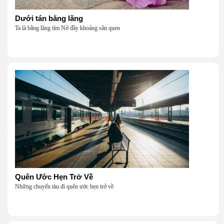
Dưới tán bằng lăng
Ta là bằng lăng tím Nở đầy khoảng sân quen
Quên Ước Hẹn Trở Về
Những chuyến tàu đi quên ước hẹn trở về