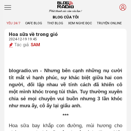
Phát thanh xúc cảm của bạn !
BLOG CỦA TÔI
YÊU 24/7
CAFE BLOG
THƠ BLOG
XEM NGHE ĐỌC
TRUYỆN ONLINE
BL
Hoa sữa về trong gió
2024-12-19 19:45
Tác giả:
SAM
blogradio.vn - Nhưng bên cạnh những nụ cười
tít mắt vì hạnh phúc, sự khác biệt giữa hai con
người, đối lập nhau về tính cách đã khiến cô
một mình khóc trong tủi thân
.
Tuy thường xuyên
chia sẻ mọi chuyện vui buồn nhưng 3 lần khóc
như mưa ấy, cô ấy lại giấu anh.
***
Hoa sữa bay khắp con đường, mùi hương cho