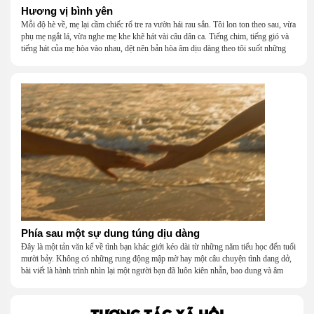
Hương vị bình yên
Mỗi độ hè về, mẹ lại cầm chiếc rổ tre ra vườn hái rau sắn. Tôi lon ton theo sau, vừa
phụ mẹ ngắt lá, vừa nghe mẹ khe khẽ hát vài câu dân ca. Tiếng chim, tiếng gió và
tiếng hát của mẹ hòa vào nhau, dệt nên bản hòa âm dịu dàng theo tôi suốt những
năm tháng tuổi thơ.
Phía sau một sự dung túng dịu dàng
Đây là một tản văn kể về tình bạn khác giới kéo dài từ những năm tiểu học đến tuổi
mười bảy. Không có những rung động mập mờ hay một câu chuyện tình dang dở,
bài viết là hành trình nhìn lại một người bạn đã luôn kiên nhẫn, bao dung và âm
thầm dung túng những vụng về, bướng bỉnh của tôi. Qua những ký ức nhỏ bé và
bình dị, tôi nhận ra điều quý giá nhất thanh xuân từng dành tặng mình không phải
là một mối tình, mà là một người luôn cho tôi quyền được là chính mình.
TƯƠNG TÁC XÃ HỘI