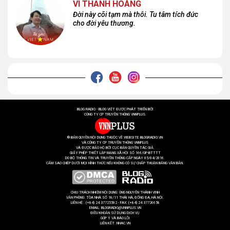
VI THANH HOÀNG
Đời này cõi tạm mà thôi. Tu tâm tích đức
cho đời yêu thương.
BLOG RADIO - BLOG VIỆT ĐƯỢC PHÁT TRIỂN BỞI
CÔNG TY CP TRUYỀN THÔNG VNNPLUS.
® BẢN QUYỀN NỘI DUNG THUỘC VỀ WEBSITE BLOGRADIO.VN
VÀ CÔNG TY CP TRUYỀN THÔNG VNNPLUS
VÀ ĐƯỢC BẢO HỘ BỞI CỤC BẢN QUYỀN TÁC GIẢ.
GIẤY PHÉP THIẾT LẬP MẠNG XÃ HỘI SỐ 166/GP-BTTTT
DO BỘ THÔNG TIN VÀ TRUYỀN THÔNG CẤP NGÀY 05/04/2016.
CẤM SAO CHÉP DƯỚI MỌI HÌNH THỨC NẾU KHÔNG CÓ SỰ CHẤP THUẬN BẰNG VĂN BẢN.
CHỊU TRÁCH NHIỆM NỘI DUNG: ÔNG NGUYỄN THÀNH VINH
VĂN PHÒNG: TÒA NHÀ SỐ 18/11 THÁI HÀ, ĐỐNG ĐA, HÀ NỘI.
LIÊN HỆ : (+84) 24 37725502 - FAX: (+84) 24 37726658
EMAIL: BLOGRADIO@VNNPLUS.VN
ĐIỀU KHOẢN SỬ DỤNG DỊCH VỤ
GÓP Ý VÀ BÁO LỖI
LIÊN KẾT:
NHAC.VN