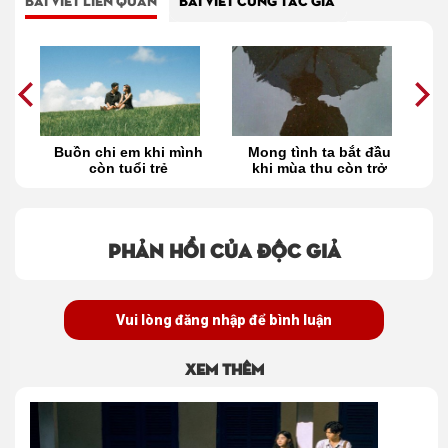
BÀI VIẾT LIÊN QUAN
BÀI VIẾT CÙNG TÁC GIẢ
ống
Buồn chi em khi mình
Mong tình ta bắt đầu
V
t
còn tuổi trẻ
khi mùa thu còn trở
lại…
Phản hồi của độc giả
Vui lòng đăng nhập để bình luận
Xem thêm