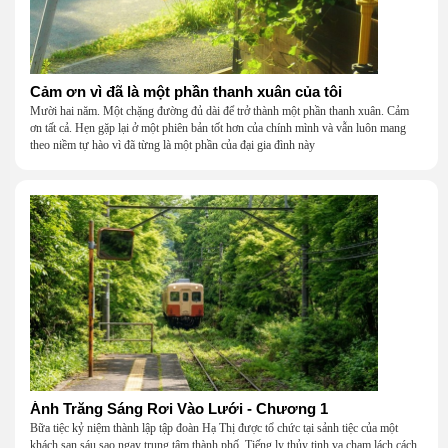
Cảm ơn vì đã là một phần thanh xuân của tôi
Mười hai năm. Một chặng đường đủ dài để trở thành một phần thanh xuân. Cảm
ơn tất cả. Hẹn gặp lại ở một phiên bản tốt hơn của chính mình và vẫn luôn mang
theo niềm tự hào vì đã từng là một phần của đại gia đình này
Ánh Trăng Sáng Rơi Vào Lưới - Chương 1
Bữa tiệc kỷ niệm thành lập tập đoàn Hạ Thị được tổ chức tại sảnh tiệc của một
khách sạn sáu sao ngay trung tâm thành phố. Tiếng ly thủy tinh va chạm lách cách,