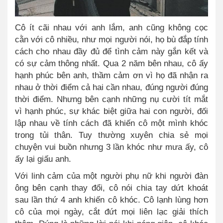
Cô ít cãi nhau với anh lắm, anh cũng không cọc
cằn với cô nhiều, như mọi người nói, họ bù đắp tính
cách cho nhau đầy đủ để tình cảm này gắn kết và
có sự cảm thông nhất. Qua
2
năm bên nhau, cô ấy
hạnh phúc bên anh, thầm cảm ơn vì họ đã nhận ra
nhau ở thời điểm cả hai cần nhau, đúng người đúng
thời điểm. Nhưng bên cạnh những nụ cười tít mắt
vì hạnh phúc, sự khác biệt giữa hai con người, đối
lập nhau về tính cách đã khiến cô một mình khóc
trong tủi thân
.
Tuy thường xuyên chia sẻ mọi
chuyện vui buồn nhưng 3 lần khóc như mưa ấy, cô
ấy lại giấu anh.
Với linh cảm của một người phụ nữ khi người đàn
ông bên cạnh thay đổi, cô nói chia tay dứt khoát
sau lần thứ 4 anh khiến cô khóc
.
Cô lạnh lùng hơn
cô của mọi ngày, cắt đứt mọi liên lạc giải thích