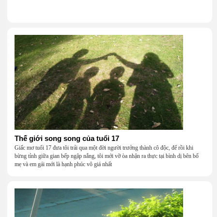
Thế giới song song của tuổi 17
Giấc mơ tuổi 17 đưa tôi trải qua một đời người trưởng thành cô độc, để rồi khi
bừng tỉnh giữa gian bếp ngập nắng, tôi mới vỡ òa nhận ra thực tại bình dị bên bố
mẹ và em gái mới là hạnh phúc vô giá nhất