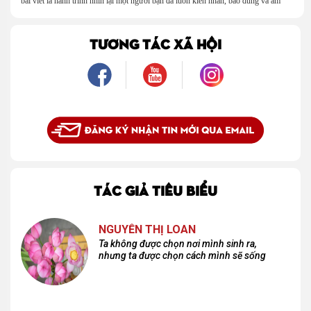
bài viết là hành trình nhìn lại một người bạn đã luôn kiên nhẫn, bao dung và âm
thầm dung túng những vụng về, bướng bỉnh của tôi. Qua những ký ức nhỏ bé và
bình dị, tôi nhận ra điều quý giá nhất thanh xuân từng dành tặng mình không phải
là một mối tình, mà là một người luôn cho tôi quyền được là chính mình.
TƯƠNG TÁC XÃ HỘI
TÁC GIẢ TIÊU BIỂU
NGUYỄN THỊ LOAN
Ta không được chọn nơi mình sinh ra,
nhưng ta được chọn cách mình sẽ sống