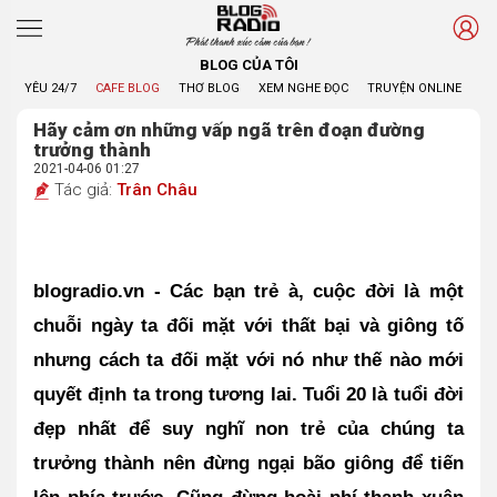
Phát thanh xúc cảm của bạn !
BLOG CỦA TÔI
YÊU 24/7
CAFE BLOG
THƠ BLOG
XEM NGHE ĐỌC
TRUYỆN ONLINE
BL
Hãy cảm ơn những vấp ngã trên đoạn đường
trưởng thành
2021-04-06 01:27
Tác giả:
Trân Châu
blogradio.vn - Các bạn trẻ à, cuộc đời là một 
chuỗi ngày ta đối mặt với thất bại và giông tố 
nhưng cách ta đối mặt với nó như thế nào mới 
quyết định ta trong tương lai. Tuổi 20 là tuổi đời 
đẹp nhất để suy nghĩ non trẻ của chúng ta 
trưởng thành nên đừng ngại bão giông để tiến 