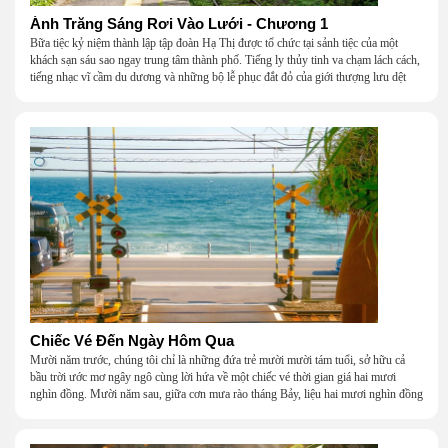
Ánh Trăng Sáng Rơi Vào Lưới - Chương 1
Bữa tiệc kỷ niệm thành lập tập đoàn Hạ Thị được tổ chức tại sảnh tiệc của một
khách sạn sáu sao ngay trung tâm thành phố. Tiếng ly thủy tinh va chạm lách cách,
tiếng nhạc vĩ cầm du dương và những bộ lễ phục đắt đỏ của giới thượng lưu dệt
nên một khung cảnh hoa lệ đến ngột ngạt.
Chiếc Vé Đến Ngày Hôm Qua
Mười năm trước, chúng tôi chỉ là những đứa trẻ mười mười tám tuổi, sở hữu cả
bầu trời ước mơ ngây ngô cùng lời hứa về một chiếc vé thời gian giá hai mươi
nghìn đồng. Mười năm sau, giữa cơn mưa rào tháng Bảy, liệu hai mươi nghìn đồng
có giúp chúng tôi tìm lại được thanh xuân đã bỏ lỡ?