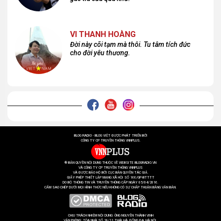
VI THANH HOÀNG
Đời này cõi tạm mà thôi. Tu tâm tích đức
cho đời yêu thương.
BLOG RADIO - BLOG VIỆT ĐƯỢC PHÁT TRIỂN BỞI
CÔNG TY CP TRUYỀN THÔNG VNNPLUS.
® BẢN QUYỀN NỘI DUNG THUỘC VỀ WEBSITE BLOGRADIO.VN
VÀ CÔNG TY CP TRUYỀN THÔNG VNNPLUS
VÀ ĐƯỢC BẢO HỘ BỞI CỤC BẢN QUYỀN TÁC GIẢ.
GIẤY PHÉP THIẾT LẬP MẠNG XÃ HỘI SỐ 166/GP-BTTTT
DO BỘ THÔNG TIN VÀ TRUYỀN THÔNG CẤP NGÀY 05/04/2016.
CẤM SAO CHÉP DƯỚI MỌI HÌNH THỨC NẾU KHÔNG CÓ SỰ CHẤP THUẬN BẰNG VĂN BẢN.
CHỊU TRÁCH NHIỆM NỘI DUNG: ÔNG NGUYỄN THÀNH VINH
VĂN PHÒNG: TÒA NHÀ SỐ 18/11 THÁI HÀ, ĐỐNG ĐA, HÀ NỘI.