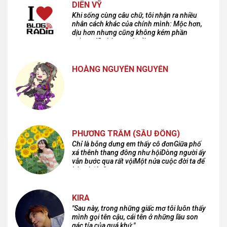
DIÊN VỸ
Khi sống cùng câu chữ, tôi nhận ra nhiều
nhân cách khác của chính mình: Mộc hơn,
dịu hơn nhưng cũng không kém phần
cuồng dã và hoang hoải...
HOÀNG NGUYÊN NGUYỄN
PHƯƠNG TRÂM (SẦU ĐÔNG)
Chỉ là bỗng dưng em thấy cô đơnGiữa phố
xá thênh thang đông như hộiDòng người ấy
vẫn bước qua rất vộiMột nửa cuộc đời ta để
lại nơi đâu?
KIRA
"Sau này, trong những giấc mơ tôi luôn thấy
mình gọi tên cậu, cái tên ở những lầu son
gác tía của quá khứ."