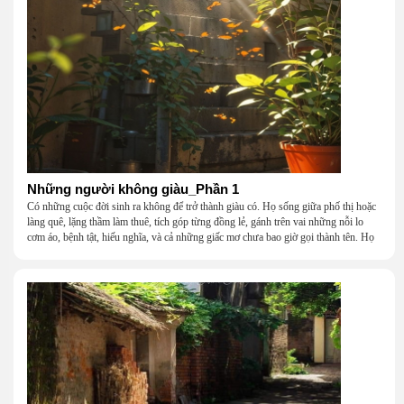
Những người không giàu_Phần 1
Có những cuộc đời sinh ra không để trở thành giàu có. Họ sống giữa phố thị hoặc
làng quê, lặng thầm làm thuê, tích góp từng đồng lẻ, gánh trên vai những nỗi lo
cơm áo, bệnh tật, hiếu nghĩa, và cả những giấc mơ chưa bao giờ gọi thành tên. Họ
khắc khẩu, cãi vã, bướng bỉnh, yếu đuối, rồi lại ôm nhau mà cười, mà khóc, mà
gắng gượng đi tiếp qua những mùa giông gió. Họ không giàu, nhưng họ dựng nên
một mái nhà bằng lòng thương, bằng sự nhẫn nại và một niềm tin cũ kỹ rằng: dẫu
nghèo đến đâu, cũng còn có nhau để quay về.