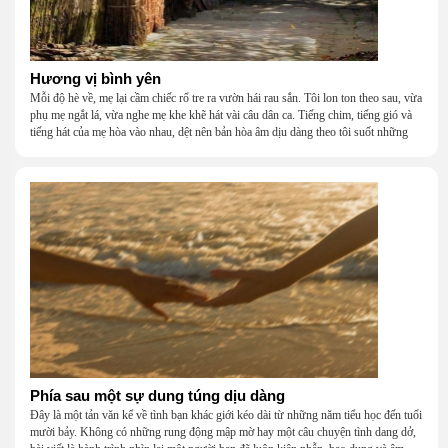
Hương vị bình yên
Mỗi độ hè về, mẹ lại cầm chiếc rổ tre ra vườn hái rau sắn. Tôi lon ton theo sau, vừa
phụ mẹ ngắt lá, vừa nghe mẹ khe khẽ hát vài câu dân ca. Tiếng chim, tiếng gió và
tiếng hát của mẹ hòa vào nhau, dệt nên bản hòa âm dịu dàng theo tôi suốt những
năm tháng tuổi thơ.
Phía sau một sự dung túng dịu dàng
Đây là một tản văn kể về tình bạn khác giới kéo dài từ những năm tiểu học đến tuổi
mười bảy. Không có những rung động mập mờ hay một câu chuyện tình dang dở,