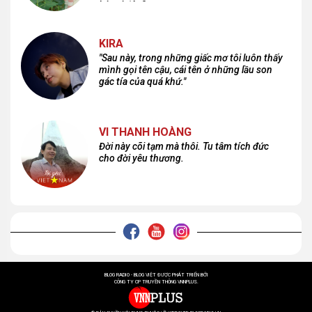
lại nơi đâu?
KIRA
"Sau này, trong những giấc mơ tôi luôn thấy
mình gọi tên cậu, cái tên ở những lầu son
gác tía của quá khứ."
VI THANH HOÀNG
Đời này cõi tạm mà thôi. Tu tâm tích đức
cho đời yêu thương.
BLOG RADIO - BLOG VIỆT ĐƯỢC PHÁT TRIỂN BỞI
CÔNG TY CP TRUYỀN THÔNG VNNPLUS.