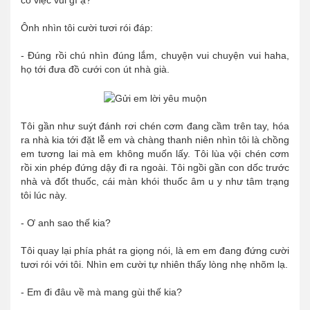
có việc vui gì ạ?
Ônh nhìn tôi cười tươi rói đáp:
- Đúng rồi chú nhìn đúng lắm, chuyện vui chuyện vui haha,
họ tới đưa đồ cưới con út nhà già.
Tôi gần như suýt đánh rơi chén cơm đang cầm trên tay, hóa
ra nhà kia tới đặt lễ em và chàng thanh niên nhìn tôi là chồng
em tương lai mà em không muốn lấy. Tôi lùa vội chén cơm
rồi xin phép đứng dậy đi ra ngoài. Tôi ngồi gần con dốc trước
nhà và đốt thuốc, cái màn khói thuốc âm u y như tâm trạng
tôi lúc này.
- Ơ anh sao thế kia?
Tôi quay lại phía phát ra giọng nói, là em em đang đứng cười
tươi rói với tôi. Nhìn em cười tự nhiên thấy lòng nhẹ nhõm lạ.
- Em đi đâu về mà mang gùi thế kia?