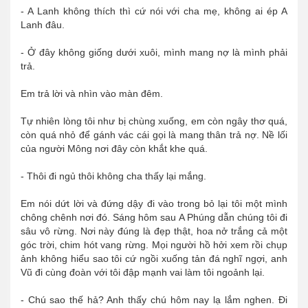
- A Lanh không thích thì cứ nói với cha mẹ, không ai ép A
Lanh đâu.
- Ở đây không giống dưới xuôi, mình mang nợ là mình phải
trả.
Em trả lời và nhìn vào màn đêm.
Tự nhiên lòng tôi như bị chùng xuống, em còn ngây thơ quá,
còn quá nhỏ để gánh vác cái gọi là mang thân trả nợ. Nề lối
của người Mông nơi đây còn khắt khe quá.
- Thôi đi ngủ thôi không cha thấy lại mắng.
Em nói dứt lời và đứng dậy đi vào trong bỏ lại tôi một mình
chông chênh nơi đó. Sáng hôm sau A Phúng dẫn chúng tôi đi
sâu vô rừng. Nơi này đúng là đẹp thật, hoa nở trắng cả một
góc trời, chim hót vang rừng. Mọi người hồ hởi xem rồi chụp
ảnh không hiểu sao tôi cứ ngồi xuống tản đá nghĩ ngợi, anh
Vũ đi cùng đoàn với tôi đập mạnh vai làm tôi ngoảnh lại.
- Chú sao thế hả? Anh thấy chú hôm nay lạ lắm nghen. Đi