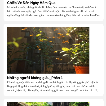
Chiếc Vé Đến Ngày Hôm Qua
Mười năm trước, chúng tôi chỉ là những đứa trẻ mười mười tám tuổi, sở hữu cả
bầu trời ước mơ ngây ngô cùng lời hứa về một chiếc vé thời gian giá hai mươi
nghìn đồng. Mười năm sau, giữa cơn mưa rào tháng Bảy, liệu hai mươi nghìn đồng
có giúp chúng tôi tìm lại được thanh xuân đã bỏ lỡ?
Những người không giàu_Phần 1
Có những cuộc đời sinh ra không để trở thành giàu có. Họ sống giữa phố thị hoặc
làng quê, lặng thầm làm thuê, tích góp từng đồng lẻ, gánh trên vai những nỗi lo
cơm áo, bệnh tật, hiếu nghĩa, và cả những giấc mơ chưa bao giờ gọi thành tên. Họ
khắc khẩu, cãi vã, bướng bỉnh, yếu đuối, rồi lại ôm nhau mà cười, mà khóc, mà
gắng gượng đi tiếp qua những mùa giông gió. Họ không giàu, nhưng họ dựng nên
một mái nhà bằng lòng thương, bằng sự nhẫn nại và một niềm tin cũ kỹ rằng: dẫu