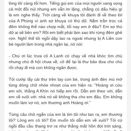
lòng tôi càng tối hơn. Tiếng gọi em của mọi người vang vọng
cả một đồi núi nhưng em vẫn im lặng, chẳng có dấu hiệu gì
là em nghe thấy. Trời càng về khuya tôi đành đi về theo lời
của A Phùng vì anh sợ khuya có thú dữ. Nằm trằn trọc cả
đêm không thể nào chợp mắt, tối nay em ở đâu? Em sợ thú
dữ ai sẽ bên em? Rồi em biết phải làm sao khi rừng đêm ghê
rợn. Nghĩ thế tôi ngồi dậy lao ra ngoài nhưng bị A Liên con
bé người làm trong nhà ngăn lại, nó nói:
- Chú ơi lúc trưa cô A Lanh có chạy về nhà khóc tìm chú
nhưng chú đi hội chưa về, cô để lại lá thư bảo đưa cho chú
rồi chạy đi mà con không ngăn được.
Tôi cướp lấy cái thư trên tay con bé, trong ánh đèn mù mờ
từng dòng chữ nhòe nhoẹt của em hiện ra: “Hoàng ơi cứu
em với, thằng A Khìn nó hiếp em rồi. Dẫn em theo với, dẫn
em về xuôi với. nhà nó sẽ không tha cho em đâu. Em không
muốn làm vợ nó, em thương anh Hoàng ơi.”
Từng câu chữ ngắn của em là tim tôi như tan ra, em thương
tôi? Lòng em có tôi? Em muốn tôi dẫn em về xuôi? Tôi cứ
ngồi đầu cầu thang trơ ra như thằng mất hồn đợi trời sáng,