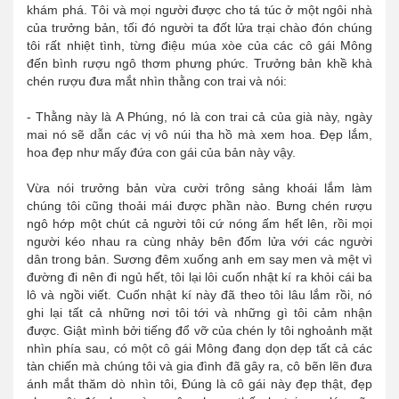
khám phá. Tôi và mọi người được cho tá túc ở một ngôi nhà
của trưởng bản, tối đó người ta đốt lửa trại chào đón chúng
tôi rất nhiệt tình, từng điệu múa xòe của các cô gái Mông
đến bình rượu ngô thơm phưng phức. Trưởng bản khề khà
chén rượu đưa mắt nhìn thằng con trai và nói:
- Thằng này là A Phúng, nó là con trai cả của già này, ngày
mai nó sẽ dẫn các vị vô núi tha hồ mà xem hoa. Đẹp lắm,
hoa đẹp như mấy đứa con gái của bản này vậy.
Vừa nói trưởng bản vừa cười trông sảng khoái lắm làm
chúng tôi cũng thoải mái được phần nào. Bưng chén rượu
ngô hớp một chút cả người tôi cứ nóng ấm hết lên, rồi mọi
người kéo nhau ra cùng nhảy bên đốm lửa với các người
dân trong bản. Sương đêm xuống anh em say men và mệt vì
đường đi nên đi ngủ hết, tôi lại lôi cuốn nhật kí ra khỏi cái ba
lô và ngồi viết. Cuốn nhật kí này đã theo tôi lâu lắm rồi, nó
ghi lại tất cả những nơi tôi tới và những gì tôi cảm nhận
được. Giật mình bởi tiếng đổ vỡ của chén ly tôi nghoảnh mặt
nhìn phía sau, có một cô gái Mông đang dọn dẹp tất cả các
tàn chiến mà chúng tôi và gia đình đã gây ra, cô bẽn lẽn đưa
ánh mắt thăm dò nhìn tôi, Đúng là cô gái này đẹp thật, đẹp