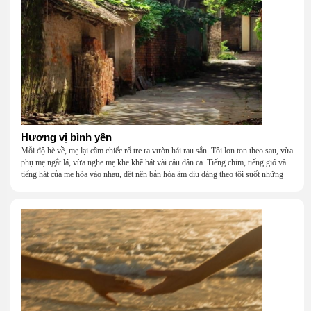
nghèo đến đâu, cũng còn có nhau để quay về.
Hương vị bình yên
Mỗi độ hè về, mẹ lại cầm chiếc rổ tre ra vườn hái rau sắn. Tôi lon ton theo sau, vừa
phụ mẹ ngắt lá, vừa nghe mẹ khe khẽ hát vài câu dân ca. Tiếng chim, tiếng gió và
tiếng hát của mẹ hòa vào nhau, dệt nên bản hòa âm dịu dàng theo tôi suốt những
năm tháng tuổi thơ.