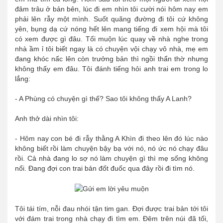
đâm trâu ở bản bên, lúc đi em nhìn tôi cười nói hôm nay em
phải lên rẫy một mình. Suốt quãng đường đi tôi cứ không
yên, bụng dạ cứ nóng hết lên mang tiếng đi xem hội mà tôi
có xem được gì đâu. Tối muộn lúc quay về nhà nghe trong
nhà ầm ỉ tôi biết ngay là có chuyện vội chạy vô nhà, mẹ em
đang khóc nấc lên còn trưởng bản thì ngồi thẩn thờ nhưng
không thấy em đâu. Tôi đánh tiếng hỏi anh trai em trong lo
lắng:
- A Phùng có chuyện gì thế? Sao tôi không thấy A Lanh?
Anh thở dài nhìn tôi:
- Hôm nay con bé đi rẫy thằng A Khìn đi theo lên đó lúc nào
không biết rồi làm chuyện bậy bạ với nó, nó ức nó chạy đâu
rồi. Cả nhà đang lo sợ nó làm chuyện gì thì mẹ sống không
nổi. Đang đợi con trai bản đốt đuốc qua đây rồi đi tìm nó.
Tôi tái tím, nỗi đau nhói tận tim gan. Đợi được trai bản tới tôi
với đám trai trong nhà chạy đi tìm em. Đêm trên núi đã tối,