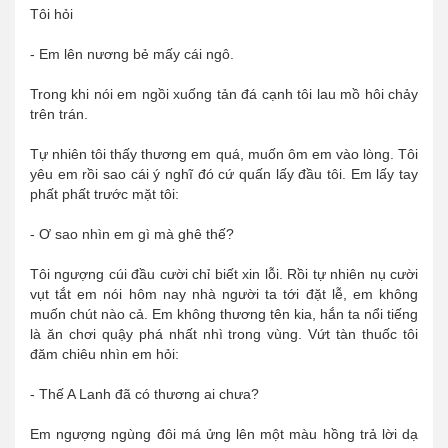
Tôi hỏi
- Em lên nương bẻ mấy cái ngô.
Trong khi nói em ngồi xuống tản đá cạnh tôi lau mồ hôi chảy
trên trán.
Tự nhiên tôi thấy thương em quá, muốn ôm em vào lòng. Tôi
yêu em rồi sao cái ý nghĩ đó cứ quấn lấy đầu tôi. Em lấy tay
phất phất trước mặt tôi:
- Ơ sao nhìn em gì mà ghê thế?
Tôi ngượng cúi đầu cười chỉ biết xin lỗi. Rồi tự nhiên nụ cười
vụt tắt em nói hôm nay nhà người ta tới đặt lễ, em không
muốn chút nào cả. Em không thương tên kia, hắn ta nổi tiếng
là ăn chơi quậy phá nhất nhì trong vùng. Vứt tàn thuốc tôi
đăm chiêu nhìn em hỏi:
- Thế A Lanh đã có thương ai chưa?
Em ngượng ngùng đôi má ửng lên một màu hồng trả lời dạ