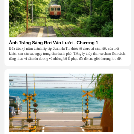
Ánh Trăng Sáng Rơi Vào Lưới - Chương 1
Bữa tiệc kỷ niệm thành lập tập đoàn Hạ Thị được tổ chức tại sảnh tiệc của một
khách sạn sáu sao ngay trung tâm thành phố. Tiếng ly thủy tinh va chạm lách cách,
tiếng nhạc vĩ cầm du dương và những bộ lễ phục đắt đỏ của giới thượng lưu dệt
nên một khung cảnh hoa lệ đến ngột ngạt.