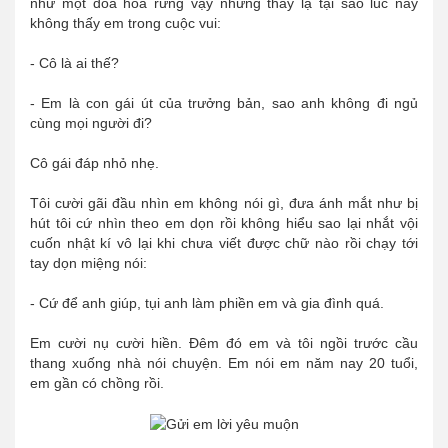
như một đóa hoa rừng vậy nhưng thấy lạ tại sao lúc nãy
không thấy em trong cuộc vui:
- Cô là ai thế?
- Em là con gái út của trưởng bản, sao anh không đi ngủ
cùng mọi người đi?
Cô gái đáp nhỏ nhẹ.
Tôi cười gãi đầu nhìn em không nói gì, đưa ánh mắt như bị
hút tôi cứ nhìn theo em dọn rồi không hiểu sao lại nhắt vội
cuốn nhật kí vô lại khi chưa viết được chữ nào rồi chạy tới
tay dọn miệng nói:
- Cứ để anh giúp, tụi anh làm phiền em và gia đình quá.
Em cười nụ cười hiền. Đêm đó em và tôi ngồi trước cầu
thang xuống nhà nói chuyện. Em nói em năm nay 20 tuổi,
em gần có chồng rồi.