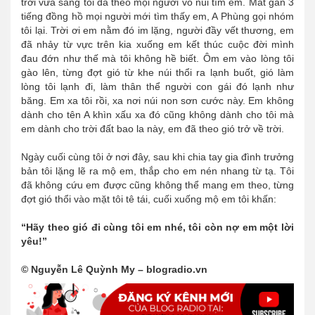
trời vừa sáng tôi đã theo mọi người vô núi tìm em. Mất gần 3
tiếng đồng hồ mọi người mới tìm thấy em, A Phùng gọi nhóm
tôi lại. Trời ơi em nằm đó im lặng, người đầy vết thương, em
đã nhảy từ vực trên kia xuống em kết thúc cuộc đời mình
đau đớn như thế mà tôi không hề biết. Ôm em vào lòng tôi
gào lên, từng đợt gió từ khe núi thổi ra lạnh buốt, gió làm
lòng tôi lạnh đi, làm thân thể người con gái đó lạnh như
băng. Em xa tôi rồi, xa nơi núi non sơn cước này. Em không
dành cho tên A khìn xấu xa đó cũng không dành cho tôi mà
em dành cho trời đất bao la này, em đã theo gió trở về trời.
Ngày cuối cùng tôi ở nơi đây, sau khi chia tay gia đình trưởng
bản tôi lặng lẽ ra mộ em, thắp cho em nén nhang từ tạ. Tôi
đã không cứu em được cũng không thể mang em theo, từng
đợt gió thổi vào mặt tôi tê tái, cuối xuống mộ em tôi khấn:
“Hãy theo gió đi cùng tôi em nhé, tôi còn nợ em một lời
yêu!”
© Nguyễn Lê Quỳnh My – blogradio.vn