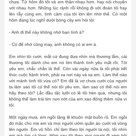
chưa. Từ hôm đó tôi và em thân nhau hơn, hay nói chuyện
với nhau hơn. Những lúc rảnh rỗi không đi với đoàn tôi hay
lên rẫy cùng em, tình cảm của tôi lớn lên nhờ thế. Có một
hôm đang lúc nghĩ dưới bóng cây em hỏi tôi:
- Anh đi thế này không nhớ bạn tình à?
- Có để nhớ cũng may, anh không có ai em à.
Em nhìn tôi cười, mắt cứ đung đưa nhìn mà thương lắm, cái
thương tôi dành cho em nó lớn thành tình yêu mất rồi. Tôi
yêu em, chắc chắn là thế. Còn vài ngày nữa là tôi phải kết
thúc cuộc hành trình, phải xa nơi này và xa em. Làm thế nào
với mảnh tình tôi vừa có? Em đã là vợ chưa cưới của người
ta làm sao tôi có thể nói tôi yêu em, làm sao có thể nói em
hãy theo tôi? Lắc đầu tặc lưỡi có lẽ tôi hèn quá, nhưng tôi
không thể làm trái tim non nớt của em xao động thêm nữa vì
tôi.
Một ngày mưa, em ngồi lặng lẽ khuôn mặt buồn rũ. Em ngồi
đó mặc cho mẹ em và mọi người ướm quần áo cưới và vòng
lên người. Em vô hồn chỉ làm theo lời người ta nói, tôi nhìn
em mà tím cả lòng. Hôm sau tôi theo mọi người đi xem hội