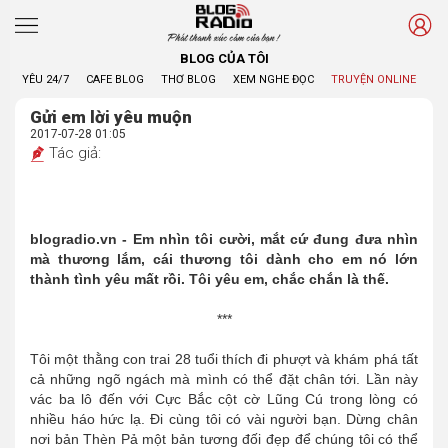
Phát thanh xúc cảm của bạn !
BLOG CỦA TÔI
YÊU 24/7
CAFE BLOG
THƠ BLOG
XEM NGHE ĐỌC
TRUYỆN ONLINE
BL
Gửi em lời yêu muộn
2017-07-28 01:05
Tác giả:
blogradio.vn - Em nhìn tôi cười, mắt cứ đung đưa nhìn
mà thương lắm, cái thương tôi dành cho em nó lớn
thành tình yêu mất rồi. Tôi yêu em, chắc chắn là thế.
***
Tôi một thằng con trai 28 tuổi thích đi phượt và khám phá tất
cả những ngõ ngách mà mình có thể đặt chân tới. Lần này
vác ba lô đến với Cực Bắc cột cờ Lũng Cú trong lòng có
nhiều háo hức lạ. Đi cùng tôi có vài người bạn. Dừng chân
nơi bản Thèn Pả một bản tương đối đẹp để chúng tôi có thể