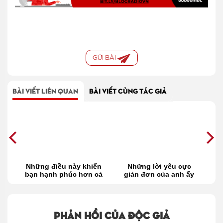
GỬI BÀI
BÀI VIẾT LIÊN QUAN
BÀI VIẾT CÙNG TÁC GIẢ
ng
Những điều này khiến
Những lời yêu cực
T
êu
bạn hạnh phúc hơn cả
giản đơn của anh ấy
nói lời yêu
mà bạn vô tình không
nhận ra
Phản hồi của độc giả