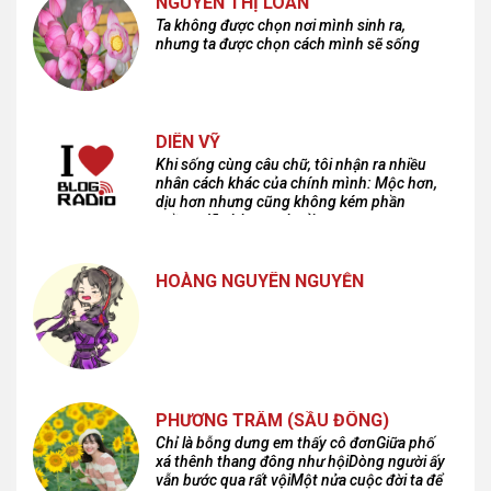
NGUYỄN THỊ LOAN
Ta không được chọn nơi mình sinh ra,
nhưng ta được chọn cách mình sẽ sống
DIÊN VỸ
Khi sống cùng câu chữ, tôi nhận ra nhiều
nhân cách khác của chính mình: Mộc hơn,
dịu hơn nhưng cũng không kém phần
cuồng dã và hoang hoải...
HOÀNG NGUYÊN NGUYỄN
PHƯƠNG TRÂM (SẦU ĐÔNG)
Chỉ là bỗng dưng em thấy cô đơnGiữa phố
xá thênh thang đông như hộiDòng người ấy
vẫn bước qua rất vộiMột nửa cuộc đời ta để