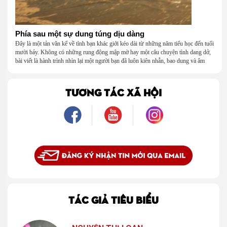
Phía sau một sự dung túng dịu dàng
Đây là một tản văn kể về tình bạn khác giới kéo dài từ những năm tiểu học đến tuổi
mười bảy. Không có những rung động mập mờ hay một câu chuyện tình dang dở,
bài viết là hành trình nhìn lại một người bạn đã luôn kiên nhẫn, bao dung và âm
thầm dung túng những vụng về, bướng bỉnh của tôi. Qua những ký ức nhỏ bé và
bình dị, tôi nhận ra điều quý giá nhất thanh xuân từng dành tặng mình không phải
là một mối tình, mà là một người luôn cho tôi quyền được là chính mình.
TƯƠNG TÁC XÃ HỘI
TÁC GIẢ TIÊU BIỂU