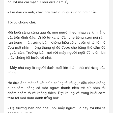
phượt mà cái mặt cứ như đưa đám ấy.
- Em đâu có anh, chắc hơi mệt vì tối qua uống hơi nhiều.
Tôi cố chống chế.
Rồi buổi sáng cũng qua đi, mọi người theo nhau về khi nắng
gắt trên đỉnh đầu. Đi bộ từ xa tôi đã nghe tiếng cười nói râm
ran trong nhà trưởng bản. Không hiểu có chuyện gì tôi tò mò
đưa mắt nhìn những thùng gì đó được che bằng thổ cẩm để
ngoài sân. Trưởng bản nói với mấy người ngồi đối diện khi
thấy chúng tôi bước vô nhà:
- Mấy chú này là người dưới xuôi lên thăm thú cái rừng của
mình.
Họ đưa ánh mắt dò xét nhìn chúng tôi rồi gục đầu như không
quan tâm, riêng có một người thanh niên trẻ cứ nhìn tôi
chằm chằm tỏ vẻ không thích. Đợi khi họ về trong buổi cơm
trưa tôi mới dám đánh tiếng hỏi:
- Dạ trưởng bản cho cháu hỏi mấy người lúc nãy tới nhà ta