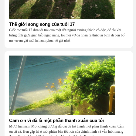
Thế giới song song của tuổi 17
Giấc mơ tuổi 17 đưa tôi trải qua một đời người trưởng thành cô độc, để rồi khi
bừng tỉnh giữa gian bếp ngập nắng, tôi mới vỡ òa nhận ra thực tại bình dị bên bố
mẹ và em gái mới là hạnh phúc vô giá nhất
Cảm ơn vì đã là một phần thanh xuân của tôi
Mười hai năm. Một chặng đường đủ dài để trở thành một phần thanh xuân. Cảm
ơn tất cả. Hẹn gặp lại ở một phiên bản tốt hơn của chính mình và vẫn luôn mang