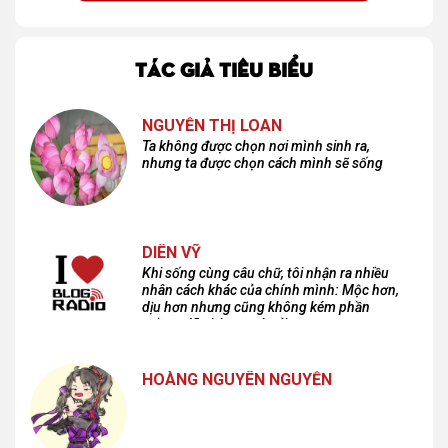
TÁC GIẢ TIÊU BIỂU
NGUYỄN THỊ LOAN
Ta không được chọn nơi mình sinh ra,
nhưng ta được chọn cách mình sẽ sống
DIÊN VỸ
Khi sống cùng câu chữ, tôi nhận ra nhiều
nhân cách khác của chính mình: Mộc hơn,
dịu hơn nhưng cũng không kém phần
cuồng dã và hoang hoải...
HOÀNG NGUYÊN NGUYỄN