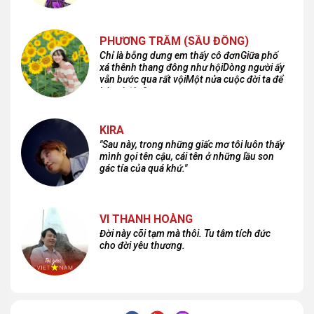
PHƯƠNG TRÂM (SẦU ĐÔNG)
Chỉ là bỗng dưng em thấy cô đơnGiữa phố
xá thênh thang đông như hộiDòng người ấy
vẫn bước qua rất vộiMột nửa cuộc đời ta để
lại nơi đâu?
KIRA
"Sau này, trong những giấc mơ tôi luôn thấy
mình gọi tên cậu, cái tên ở những lầu son
gác tía của quá khứ."
VI THANH HOÀNG
Đời này cõi tạm mà thôi. Tu tâm tích đức
cho đời yêu thương.