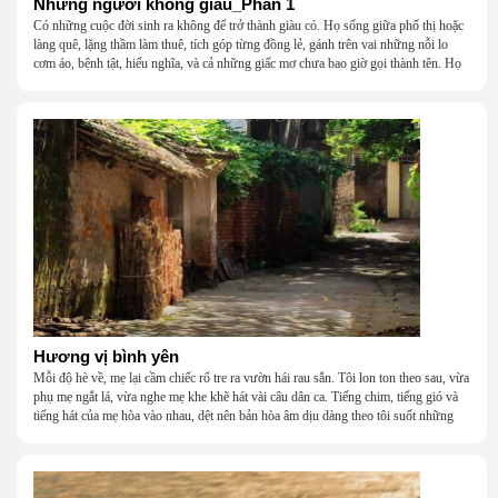
Những người không giàu_Phần 1
Có những cuộc đời sinh ra không để trở thành giàu có. Họ sống giữa phố thị hoặc
làng quê, lặng thầm làm thuê, tích góp từng đồng lẻ, gánh trên vai những nỗi lo
cơm áo, bệnh tật, hiếu nghĩa, và cả những giấc mơ chưa bao giờ gọi thành tên. Họ
khắc khẩu, cãi vã, bướng bỉnh, yếu đuối, rồi lại ôm nhau mà cười, mà khóc, mà
gắng gượng đi tiếp qua những mùa giông gió. Họ không giàu, nhưng họ dựng nên
một mái nhà bằng lòng thương, bằng sự nhẫn nại và một niềm tin cũ kỹ rằng: dẫu
nghèo đến đâu, cũng còn có nhau để quay về.
Hương vị bình yên
Mỗi độ hè về, mẹ lại cầm chiếc rổ tre ra vườn hái rau sắn. Tôi lon ton theo sau, vừa
phụ mẹ ngắt lá, vừa nghe mẹ khe khẽ hát vài câu dân ca. Tiếng chim, tiếng gió và
tiếng hát của mẹ hòa vào nhau, dệt nên bản hòa âm dịu dàng theo tôi suốt những
năm tháng tuổi thơ.