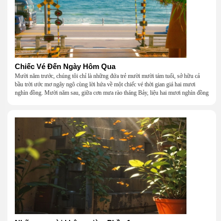
Chiếc Vé Đến Ngày Hôm Qua
Mười năm trước, chúng tôi chỉ là những đứa trẻ mười mười tám tuổi, sở hữu cả
bầu trời ước mơ ngây ngô cùng lời hứa về một chiếc vé thời gian giá hai mươi
nghìn đồng. Mười năm sau, giữa cơn mưa rào tháng Bảy, liệu hai mươi nghìn đồng
có giúp chúng tôi tìm lại được thanh xuân đã bỏ lỡ?