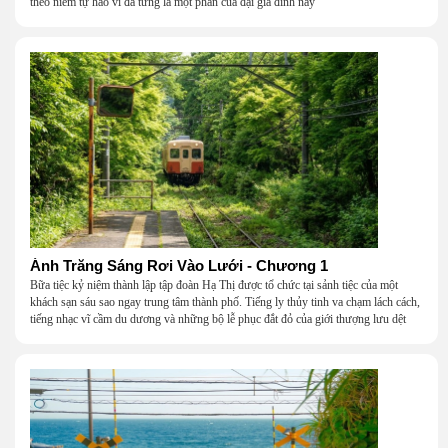
theo niềm tự hào vì đã từng là một phần của đại gia đình này
Ánh Trăng Sáng Rơi Vào Lưới - Chương 1
Bữa tiệc kỷ niệm thành lập tập đoàn Hạ Thị được tổ chức tại sảnh tiệc của một
khách sạn sáu sao ngay trung tâm thành phố. Tiếng ly thủy tinh va chạm lách cách,
tiếng nhạc vĩ cầm du dương và những bộ lễ phục đắt đỏ của giới thượng lưu dệt
nên một khung cảnh hoa lệ đến ngột ngạt.