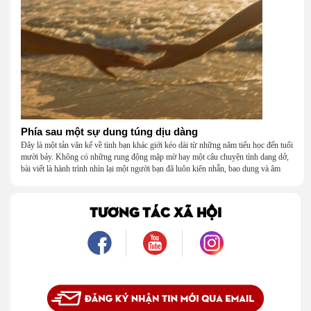
Phía sau một sự dung túng dịu dàng
Đây là một tản văn kể về tình bạn khác giới kéo dài từ những năm tiểu học đến tuổi
mười bảy. Không có những rung động mập mờ hay một câu chuyện tình dang dở,
bài viết là hành trình nhìn lại một người bạn đã luôn kiên nhẫn, bao dung và âm
thầm dung túng những vụng về, bướng bỉnh của tôi. Qua những ký ức nhỏ bé và
bình dị, tôi nhận ra điều quý giá nhất thanh xuân từng dành tặng mình không phải
là một mối tình, mà là một người luôn cho tôi quyền được là chính mình.
TƯƠNG TÁC XÃ HỘI