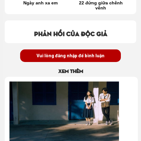
 là
Ngày anh xa em
22 đứng giữa chênh
a
vênh
t
Phản hồi của độc giả
Vui lòng đăng nhập để bình luận
Xem thêm