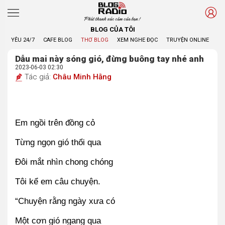
Phát thanh xúc cảm của bạn !
BLOG CỦA TÔI
YÊU 24/7
CAFE BLOG
THƠ BLOG
XEM NGHE ĐỌC
TRUYỆN ONLINE
BL
Dẫu mai này sóng gió, đừng buông tay nhé anh
2023-06-03 02:30
Tác giả:
Châu Minh Hằng
Em ngồi trên đồng cỏ
Từng ngọn gió thổi qua
Đôi mắt nhìn chong chóng
Tôi kể em câu chuyện.
“Chuyện rằng ngày xưa có
Một cơn gió ngang qua