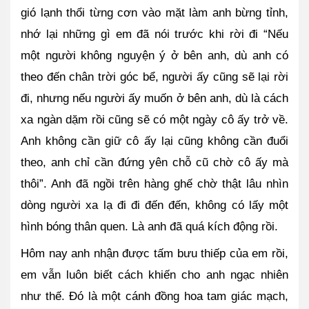
gió lạnh thổi từng cơn vào mặt làm anh bừng tỉnh, 
nhớ lại những gì em đã nói trước khi rời đi “Nếu 
một người không nguyện ý ở bên anh, dù anh có 
theo đến chân trời góc bể, người ấy cũng sẽ lại rời 
đi, nhưng nếu người ấy muốn ở bên anh, dù là cách 
xa ngàn dặm rồi cũng sẽ có một ngày cô ấy trở về. 
Anh không cần giữ cô ấy lại cũng không cần đuổi 
theo, anh chỉ cần đứng yên chỗ cũ chờ cô ấy mà 
thôi”. Anh đã ngồi trên hàng ghế chờ thật lâu nhìn 
dòng người xa lạ đi đi đến đến, không có lấy một 
hình bóng thân quen. Là anh đã quá kích động rồi.
Hôm nay anh nhận được tấm bưu thiếp của em rồi, 
em vẫn luôn biết cách khiến cho anh ngạc nhiên 
như thế. Đó là một cánh đồng hoa tam giác mạch, 