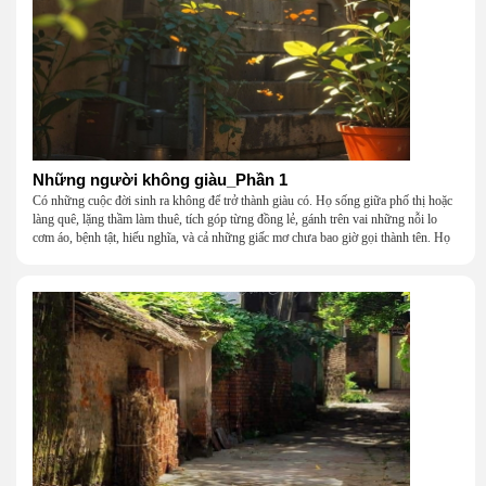
Những người không giàu_Phần 1
Có những cuộc đời sinh ra không để trở thành giàu có. Họ sống giữa phố thị hoặc
làng quê, lặng thầm làm thuê, tích góp từng đồng lẻ, gánh trên vai những nỗi lo
cơm áo, bệnh tật, hiếu nghĩa, và cả những giấc mơ chưa bao giờ gọi thành tên. Họ
khắc khẩu, cãi vã, bướng bỉnh, yếu đuối, rồi lại ôm nhau mà cười, mà khóc, mà
gắng gượng đi tiếp qua những mùa giông gió. Họ không giàu, nhưng họ dựng nên
một mái nhà bằng lòng thương, bằng sự nhẫn nại và một niềm tin cũ kỹ rằng: dẫu
nghèo đến đâu, cũng còn có nhau để quay về.