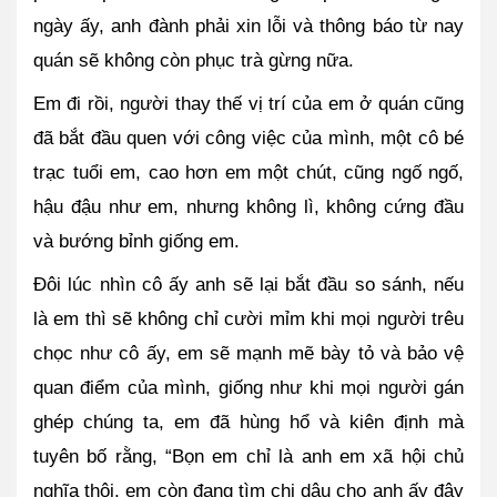
ngày ấy, anh đành phải xin lỗi và thông báo từ nay 
quán sẽ không còn phục trà gừng nữa.
Em đi rồi, người thay thế vị trí của em ở quán cũng 
đã bắt đầu quen với công việc của mình, một cô bé 
trạc tuổi em, cao hơn em một chút, cũng ngố ngố, 
hậu đậu như em, nhưng không lì, không cứng đầu 
và bướng bỉnh giống em.
Đôi lúc nhìn cô ấy anh sẽ lại bắt đầu so sánh, nếu 
là em thì sẽ không chỉ cười mỉm khi mọi người trêu 
chọc như cô ấy, em sẽ mạnh mẽ bày tỏ và bảo vệ 
quan điểm của mình, giống như khi mọi người gán 
ghép chúng ta, em đã hùng hổ và kiên định mà 
tuyên bố rằng, “Bọn em chỉ là anh em xã hội chủ 
nghĩa thôi, em còn đang tìm chị dâu cho anh ấy đây 