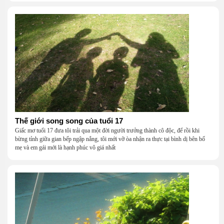
Thế giới song song của tuổi 17
Giấc mơ tuổi 17 đưa tôi trải qua một đời người trưởng thành cô độc, để rồi khi
bừng tỉnh giữa gian bếp ngập nắng, tôi mới vỡ òa nhận ra thực tại bình dị bên bố
mẹ và em gái mới là hạnh phúc vô giá nhất