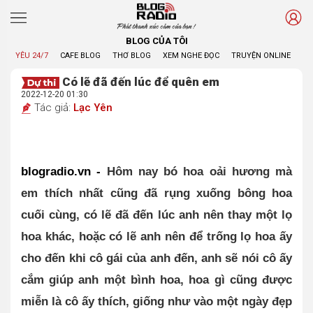
Phát thanh xúc cảm của bạn !
BLOG CỦA TÔI
YÊU 24/7
CAFE BLOG
THƠ BLOG
XEM NGHE ĐỌC
TRUYỆN ONLINE
BL
Có lẽ đã đến lúc để quên em
2022-12-20 01:30
Tác giả:
Lạc Yên
blogradio.vn - 
Hôm nay bó hoa oải hương mà 
em thích nhất cũng đã rụng xuống bông hoa 
cuối cùng, có lẽ đã đến lúc anh nên thay một lọ 
hoa khác, hoặc có lẽ anh nên để trống lọ hoa ấy 
cho đến khi cô gái của anh đến, anh sẽ nói cô ấy 
cắm giúp anh một bình hoa, hoa gì cũng được 
miễn là cô ấy thích, giống như vào một ngày đẹp 