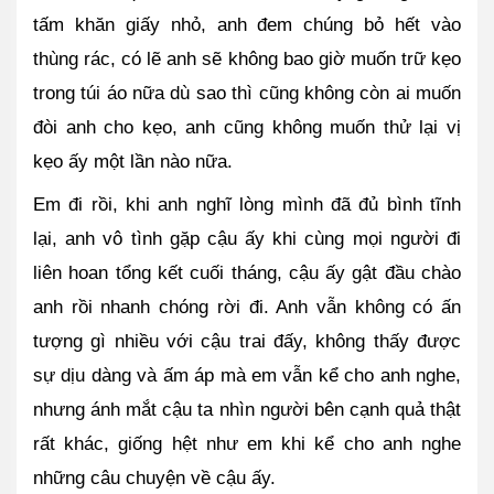
tấm khăn giấy nhỏ, anh đem chúng bỏ hết vào 
thùng rác, có lẽ anh sẽ không bao giờ muốn trữ kẹo 
trong túi áo nữa dù sao thì cũng không còn ai muốn 
đòi anh cho kẹo, anh cũng không muốn thử lại vị 
kẹo ấy một lần nào nữa.
Em đi rồi, khi anh nghĩ lòng mình đã đủ bình tĩnh 
lại, anh vô tình gặp cậu ấy khi cùng mọi người đi 
liên hoan tổng kết cuối tháng, cậu ấy gật đầu chào 
anh rồi nhanh chóng rời đi. Anh vẫn không có ấn 
tượng gì nhiều với cậu trai đấy, không thấy được 
sự dịu dàng và ấm áp mà em vẫn kể cho anh nghe, 
nhưng ánh mắt cậu ta nhìn người bên cạnh quả thật 
rất khác, giống hệt như em khi kể cho anh nghe 
những câu chuyện về cậu ấy. 