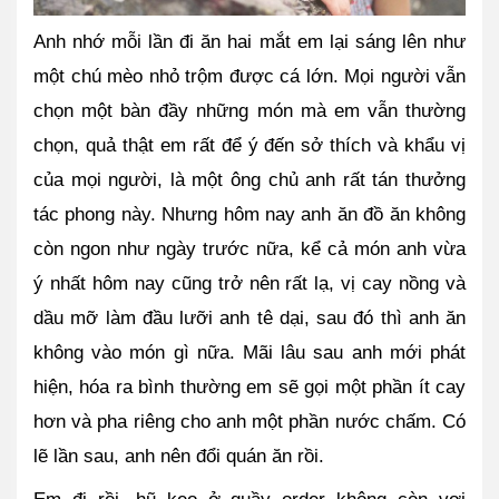
Anh nhớ mỗi lần đi ăn hai mắt em lại sáng lên như 
một chú mèo nhỏ trộm được cá lớn. Mọi người vẫn 
chọn một bàn đầy những món mà em vẫn thường 
chọn, quả thật em rất để ý đến sở thích và khẩu vị 
của mọi người, là một ông chủ anh rất tán thưởng 
tác phong này. Nhưng hôm nay anh ăn đồ ăn không 
còn ngon như ngày trước nữa, kể cả món anh vừa 
ý nhất hôm nay cũng trở nên rất lạ, vị cay nồng và 
dầu mỡ làm đầu lưỡi anh tê dại, sau đó thì anh ăn 
không vào món gì nữa. Mãi lâu sau anh mới phát 
hiện, hóa ra bình thường em sẽ gọi một phần ít cay 
hơn và pha riêng cho anh một phần nước chấm. Có 
lẽ lần sau, anh nên đổi quán ăn rồi.
Em đi rồi, hũ kẹo ở quầy order không còn vơi 