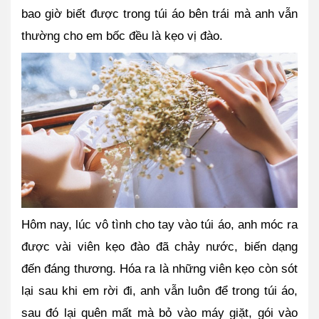
bao giờ biết được trong túi áo bên trái mà anh vẫn 
thường cho em bốc đều là kẹo vị đào.
Hôm nay, lúc vô tình cho tay vào túi áo, anh móc ra 
được vài viên kẹo đào đã chảy nước, biến dạng 
đến đáng thương. Hóa ra là những viên kẹo còn sót 
lại sau khi em rời đi, anh vẫn luôn để trong túi áo, 
sau đó lại quên mất mà bỏ vào máy giặt, gói vào 