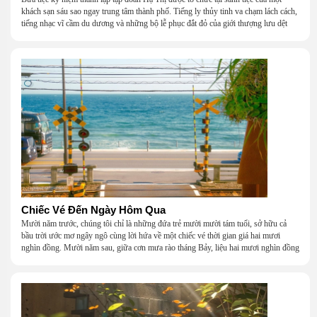
khách sạn sáu sao ngay trung tâm thành phố. Tiếng ly thủy tinh va chạm lách cách,
tiếng nhạc vĩ cầm du dương và những bộ lễ phục đắt đỏ của giới thượng lưu dệt
nên một khung cảnh hoa lệ đến ngột ngạt.
Chiếc Vé Đến Ngày Hôm Qua
Mười năm trước, chúng tôi chỉ là những đứa trẻ mười mười tám tuổi, sở hữu cả
bầu trời ước mơ ngây ngô cùng lời hứa về một chiếc vé thời gian giá hai mươi
nghìn đồng. Mười năm sau, giữa cơn mưa rào tháng Bảy, liệu hai mươi nghìn đồng
có giúp chúng tôi tìm lại được thanh xuân đã bỏ lỡ?