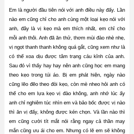
Em là người đầu tiên nói với anh điều này đấy. Lần 
nào em cũng chỉ cho anh cùng một loại kẹo nói với 
anh, đây là vị kẹo mà em thích nhất, em chỉ cho 
mỗi anh thôi. Anh đã ăn thử, thơm mùi đào nhè nhẹ, 
vị ngọt thanh thanh không quá gắt, cũng xem như là 
có thể xoa dịu được tâm trạng cáu kỉnh của anh. 
Sau đó vì thấy hay hay nên anh cũng học em mang 
theo kẹo trong túi áo. Bị em phát hiện, ngày nào 
cũng lẽo đẽo theo đòi kẹo, còn mè nheo hỏi anh có 
thể cho em lựa kẹo vị đào không, anh nhớ lúc ấy 
anh chỉ nghiêm túc nhìn em và bảo bốc được vị nào 
thì ăn vị đấy, không được kén chọn. Và lần nào thì 
em cũng cười tít mắt nói rằng ngay cả thần may 
mắn cũng ưu ái cho em. Nhưng có lẽ em sẽ không 