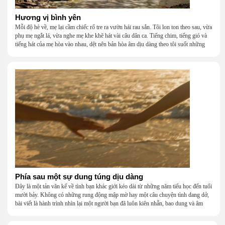
Hương vị bình yên
Mỗi độ hè về, mẹ lại cầm chiếc rổ tre ra vườn hái rau sắn. Tôi lon ton theo sau, vừa
phụ mẹ ngắt lá, vừa nghe mẹ khe khẽ hát vài câu dân ca. Tiếng chim, tiếng gió và
tiếng hát của mẹ hòa vào nhau, dệt nên bản hòa âm dịu dàng theo tôi suốt những
năm tháng tuổi thơ.
Phía sau một sự dung túng dịu dàng
Đây là một tản văn kể về tình bạn khác giới kéo dài từ những năm tiểu học đến tuổi
mười bảy. Không có những rung động mập mờ hay một câu chuyện tình dang dở,
bài viết là hành trình nhìn lại một người bạn đã luôn kiên nhẫn, bao dung và âm
thầm dung túng những vụng về, bướng bỉnh của tôi. Qua những ký ức nhỏ bé và
bình dị, tôi nhận ra điều quý giá nhất thanh xuân từng dành tặng mình không phải