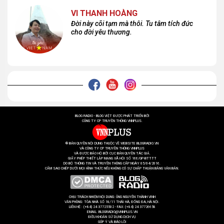
VI THANH HOÀNG
Đời này cõi tạm mà thôi. Tu tâm tích đức
cho đời yêu thương.
BLOG RADIO - BLOG VIỆT ĐƯỢC PHÁT TRIỂN BỞI
CÔNG TY CP TRUYỀN THÔNG VNNPLUS.
® BẢN QUYỀN NỘI DUNG THUỘC VỀ WEBSITE BLOGRADIO.VN
VÀ CÔNG TY CP TRUYỀN THÔNG VNNPLUS
VÀ ĐƯỢC BẢO HỘ BỞI CỤC BẢN QUYỀN TÁC GIẢ.
GIẤY PHÉP THIẾT LẬP MẠNG XÃ HỘI SỐ 166/GP-BTTTT
DO BỘ THÔNG TIN VÀ TRUYỀN THÔNG CẤP NGÀY 05/04/2016.
CẤM SAO CHÉP DƯỚI MỌI HÌNH THỨC NẾU KHÔNG CÓ SỰ CHẤP THUẬN BẰNG VĂN BẢN.
CHỊU TRÁCH NHIỆM NỘI DUNG: ÔNG NGUYỄN THÀNH VINH
VĂN PHÒNG: TÒA NHÀ SỐ 18/11 THÁI HÀ, ĐỐNG ĐA, HÀ NỘI.
LIÊN HỆ : (+84) 24 37725502 - FAX: (+84) 24 37726658
EMAIL: BLOGRADIO@VNNPLUS.VN
ĐIỀU KHOẢN SỬ DỤNG DỊCH VỤ
GÓP Ý VÀ BÁO LỖI