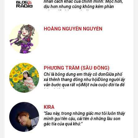
nhân cách khác của chính mình: Mộc hơn,
dịu hơn nhưng cũng không kém phần
cuồng dã và hoang hoải...
HOÀNG NGUYÊN NGUYỄN
PHƯƠNG TRÂM (SẦU ĐÔNG)
Chỉ là bỗng dưng em thấy cô đơnGiữa phố
xá thênh thang đông như hộiDòng người ấy
vẫn bước qua rất vộiMột nửa cuộc đời ta để
lại nơi đâu?
KIRA
"Sau này, trong những giấc mơ tôi luôn thấy
mình gọi tên cậu, cái tên ở những lầu son
gác tía của quá khứ."