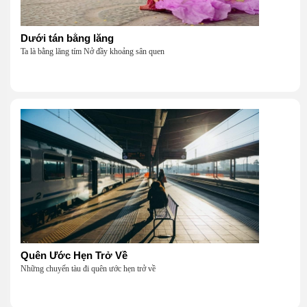
Dưới tán bằng lăng
Ta là bằng lăng tím Nở đầy khoảng sân quen
Quên Ước Hẹn Trở Về
Những chuyến tàu đi quên ước hẹn trở về