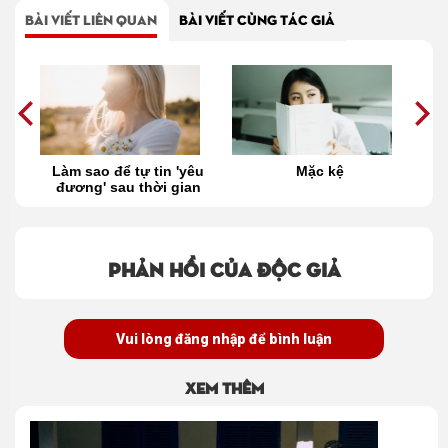
BÀI VIẾT LIÊN QUAN
BÀI VIẾT CÙNG TÁC GIẢ
 có
Làm sao để tự tin 'yêu
Mặc kệ
g
đương' sau thời gian
dài độc thân?
Phản hồi của độc giả
Vui lòng đăng nhập để bình luận
Xem thêm