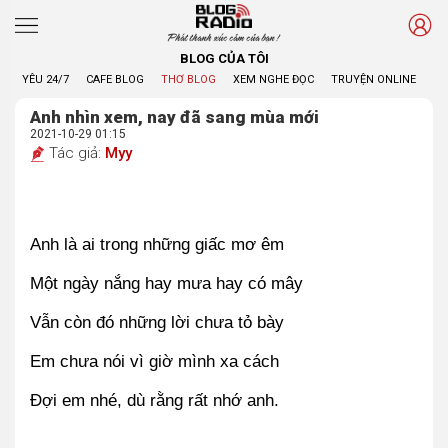
Phát thanh xúc cảm của bạn !
BLOG CỦA TÔI
YÊU 24/7
CAFE BLOG
THƠ BLOG
XEM NGHE ĐỌC
TRUYỆN ONLINE
BL
Anh nhìn xem, nay đã sang mùa mới
2021-10-29 01:15
Tác giả:
Myy
Anh là ai trong những giấc mơ êm
Một ngày nắng hay mưa hay có mây
Vẫn còn đó những lời chưa tỏ bày
Em chưa nói vì giờ mình xa cách
Đợi em nhé, dù rằng rất nhớ anh.