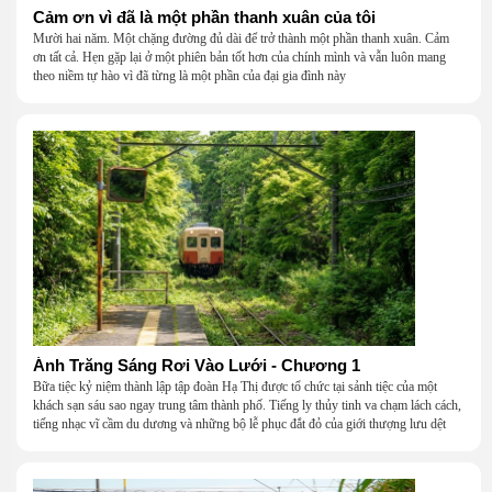
Cảm ơn vì đã là một phần thanh xuân của tôi
Mười hai năm. Một chặng đường đủ dài để trở thành một phần thanh xuân. Cảm
ơn tất cả. Hẹn gặp lại ở một phiên bản tốt hơn của chính mình và vẫn luôn mang
theo niềm tự hào vì đã từng là một phần của đại gia đình này
Ánh Trăng Sáng Rơi Vào Lưới - Chương 1
Bữa tiệc kỷ niệm thành lập tập đoàn Hạ Thị được tổ chức tại sảnh tiệc của một
khách sạn sáu sao ngay trung tâm thành phố. Tiếng ly thủy tinh va chạm lách cách,
tiếng nhạc vĩ cầm du dương và những bộ lễ phục đắt đỏ của giới thượng lưu dệt
nên một khung cảnh hoa lệ đến ngột ngạt.