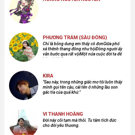
PHƯƠNG TRÂM (SẦU ĐÔNG)
Chỉ là bỗng dưng em thấy cô đơnGiữa phố
xá thênh thang đông như hộiDòng người ấy
vẫn bước qua rất vộiMột nửa cuộc đời ta để
lại nơi đâu?
KIRA
"Sau này, trong những giấc mơ tôi luôn thấy
mình gọi tên cậu, cái tên ở những lầu son
gác tía của quá khứ."
VI THANH HOÀNG
Đời này cõi tạm mà thôi. Tu tâm tích đức
cho đời yêu thương.