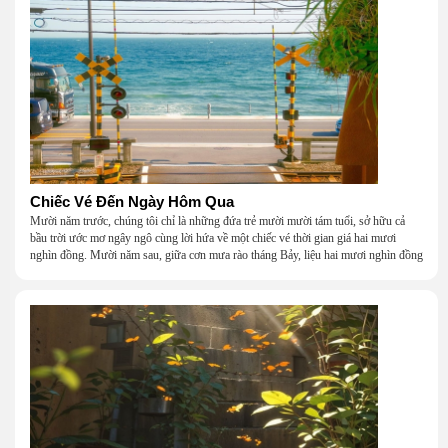
Chiếc Vé Đến Ngày Hôm Qua
Mười năm trước, chúng tôi chỉ là những đứa trẻ mười mười tám tuổi, sở hữu cả
bầu trời ước mơ ngây ngô cùng lời hứa về một chiếc vé thời gian giá hai mươi
nghìn đồng. Mười năm sau, giữa cơn mưa rào tháng Bảy, liệu hai mươi nghìn đồng
có giúp chúng tôi tìm lại được thanh xuân đã bỏ lỡ?