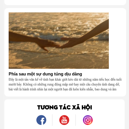
năm tháng tuổi thơ.
Phía sau một sự dung túng dịu dàng
Đây là một tản văn kể về tình bạn khác giới kéo dài từ những năm tiểu học đến tuổi
mười bảy. Không có những rung động mập mờ hay một câu chuyện tình dang dở,
bài viết là hành trình nhìn lại một người bạn đã luôn kiên nhẫn, bao dung và âm
thầm dung túng những vụng về, bướng bỉnh của tôi. Qua những ký ức nhỏ bé và
bình dị, tôi nhận ra điều quý giá nhất thanh xuân từng dành tặng mình không phải
là một mối tình, mà là một người luôn cho tôi quyền được là chính mình.
TƯƠNG TÁC XÃ HỘI