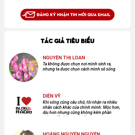
TÁC GIẢ TIÊU BIỂU
NGUYỄN THỊ LOAN
Ta không được chọn nơi mình sinh ra,
nhưng ta được chọn cách mình sẽ sống
DIÊN VỸ
Khi sống cùng câu chữ, tôi nhận ra nhiều
nhân cách khác của chính mình: Mộc hơn,
dịu hơn nhưng cũng không kém phần
cuồng dã và hoang hoải...
HOÀNG NGUYÊN NGUYỄN