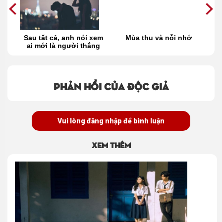
Sau tất cả, anh nói xem
Mùa thu và nỗi nhớ
Mù
ai mới là người thắng
cuộc?
Phản hồi của độc giả
Vui lòng đăng nhập để bình luận
Xem thêm