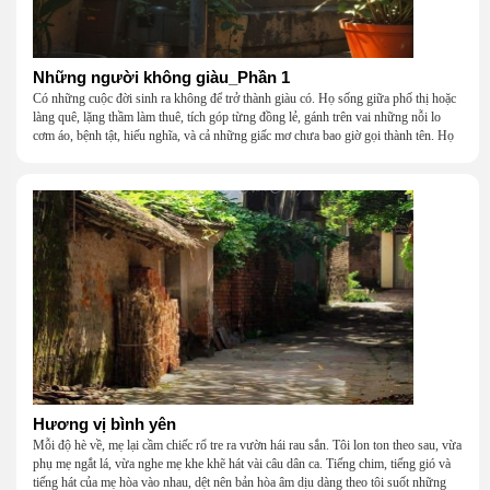
Những người không giàu_Phần 1
Có những cuộc đời sinh ra không để trở thành giàu có. Họ sống giữa phố thị hoặc
làng quê, lặng thầm làm thuê, tích góp từng đồng lẻ, gánh trên vai những nỗi lo
cơm áo, bệnh tật, hiếu nghĩa, và cả những giấc mơ chưa bao giờ gọi thành tên. Họ
khắc khẩu, cãi vã, bướng bỉnh, yếu đuối, rồi lại ôm nhau mà cười, mà khóc, mà
gắng gượng đi tiếp qua những mùa giông gió. Họ không giàu, nhưng họ dựng nên
một mái nhà bằng lòng thương, bằng sự nhẫn nại và một niềm tin cũ kỹ rằng: dẫu
nghèo đến đâu, cũng còn có nhau để quay về.
Hương vị bình yên
Mỗi độ hè về, mẹ lại cầm chiếc rổ tre ra vườn hái rau sắn. Tôi lon ton theo sau, vừa
phụ mẹ ngắt lá, vừa nghe mẹ khe khẽ hát vài câu dân ca. Tiếng chim, tiếng gió và
tiếng hát của mẹ hòa vào nhau, dệt nên bản hòa âm dịu dàng theo tôi suốt những