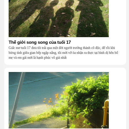
Thế giới song song của tuổi 17
Giấc mơ tuổi 17 đưa tôi trải qua một đời người trưởng thành cô độc, để rồi khi
bừng tỉnh giữa gian bếp ngập nắng, tôi mới vỡ òa nhận ra thực tại bình dị bên bố
mẹ và em gái mới là hạnh phúc vô giá nhất