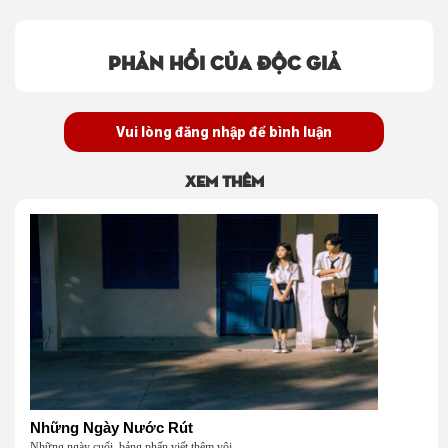
Phản hồi của độc giả
Vui lòng đăng nhập để bình luận
Xem thêm
Những Ngày Nước Rút
Những ngày cuối, bảng phấn viết thêm vội