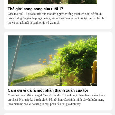
Thế giới song song của tuổi 17
Giấc mơ tuổi 17 đưa tôi trải qua một đời người trưởng thành cô độc, để rồi khi
bừng tỉnh giữa gian bếp ngập nắng, tôi mới vỡ òa nhận ra thực tại bình dị bên bố
mẹ và em gái mới là hạnh phúc vô giá nhất
Cảm ơn vì đã là một phần thanh xuân của tôi
Mười hai năm. Một chặng đường đủ dài để trở thành một phần thanh xuân. Cảm
ơn tất cả. Hẹn gặp lại ở một phiên bản tốt hơn của chính mình và vẫn luôn mang
theo niềm tự hào vì đã từng là một phần của đại gia đình này