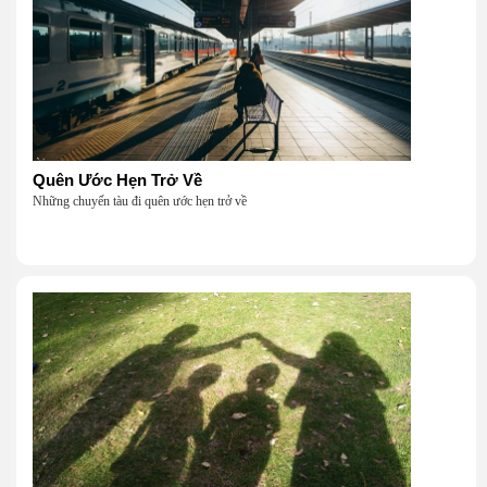
Quên Ước Hẹn Trở Về
Những chuyến tàu đi quên ước hẹn trở về