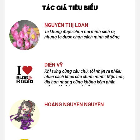
TÁC GIẢ TIÊU BIỂU
NGUYỄN THỊ LOAN
Ta không được chọn nơi mình sinh ra,
nhưng ta được chọn cách mình sẽ sống
DIÊN VỸ
Khi sống cùng câu chữ, tôi nhận ra nhiều
nhân cách khác của chính mình: Mộc hơn,
dịu hơn nhưng cũng không kém phần
cuồng dã và hoang hoải...
HOÀNG NGUYÊN NGUYỄN