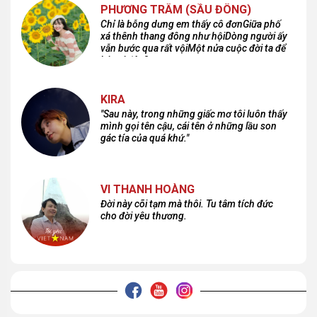
PHƯƠNG TRÂM (SẦU ĐÔNG)
Chỉ là bỗng dưng em thấy cô đơnGiữa phố
xá thênh thang đông như hộiDòng người ấy
vẫn bước qua rất vộiMột nửa cuộc đời ta để
lại nơi đâu?
KIRA
"Sau này, trong những giấc mơ tôi luôn thấy
mình gọi tên cậu, cái tên ở những lầu son
gác tía của quá khứ."
VI THANH HOÀNG
Đời này cõi tạm mà thôi. Tu tâm tích đức
cho đời yêu thương.