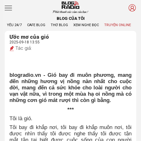
Phát thanh xúc cảm của bạn !
BLOG CỦA TÔI
YÊU 24/7
CAFE BLOG
THƠ BLOG
XEM NGHE ĐỌC
TRUYỆN ONLINE
BL
Ước mơ của gió
2025-09-18 13:55
Tác giả:
blogradio.vn - Gió bay đi muôn phương, mang
đến những hương vị nồng nàn nhất cho cuộc
đời, mang đến cả sức khỏe cho loài người cho
vạn vật nữa, vì trong một mùa hạ oi nồng mà có
những cơn gió mát rượi thì còn gì bằng.
***
Tôi là gió.
Tôi bay đi khắp nơi, tôi bay đi khắp muôn nơi, tôi
được nhìn thấy tôi được nghe thấy tôi được tận
mắt tận tai biết được cuộc sống của con người