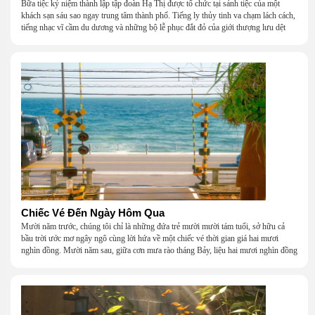
Bữa tiệc kỷ niệm thành lập tập đoàn Hạ Thị được tổ chức tại sảnh tiệc của một
khách sạn sáu sao ngay trung tâm thành phố. Tiếng ly thủy tinh va chạm lách cách,
tiếng nhạc vĩ cầm du dương và những bộ lễ phục đắt đỏ của giới thượng lưu dệt
nên một khung cảnh hoa lệ đến ngột ngạt.
Chiếc Vé Đến Ngày Hôm Qua
Mười năm trước, chúng tôi chỉ là những đứa trẻ mười mười tám tuổi, sở hữu cả
bầu trời ước mơ ngây ngô cùng lời hứa về một chiếc vé thời gian giá hai mươi
nghìn đồng. Mười năm sau, giữa cơn mưa rào tháng Bảy, liệu hai mươi nghìn đồng
có giúp chúng tôi tìm lại được thanh xuân đã bỏ lỡ?