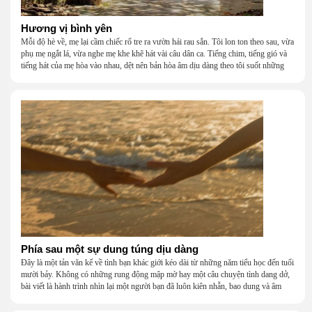
Hương vị bình yên
Mỗi độ hè về, mẹ lại cầm chiếc rổ tre ra vườn hái rau sắn. Tôi lon ton theo sau, vừa
phụ mẹ ngắt lá, vừa nghe mẹ khe khẽ hát vài câu dân ca. Tiếng chim, tiếng gió và
tiếng hát của mẹ hòa vào nhau, dệt nên bản hòa âm dịu dàng theo tôi suốt những
năm tháng tuổi thơ.
Phía sau một sự dung túng dịu dàng
Đây là một tản văn kể về tình bạn khác giới kéo dài từ những năm tiểu học đến tuổi
mười bảy. Không có những rung động mập mờ hay một câu chuyện tình dang dở,
bài viết là hành trình nhìn lại một người bạn đã luôn kiên nhẫn, bao dung và âm
thầm dung túng những vụng về, bướng bỉnh của tôi. Qua những ký ức nhỏ bé và
bình dị, tôi nhận ra điều quý giá nhất thanh xuân từng dành tặng mình không phải