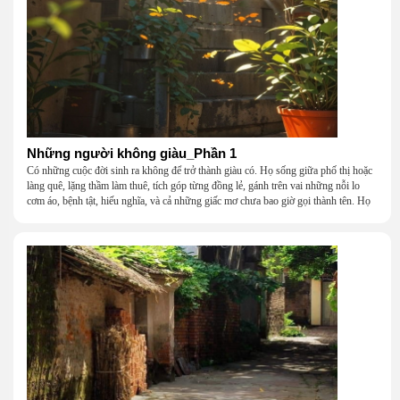
Những người không giàu_Phần 1
Có những cuộc đời sinh ra không để trở thành giàu có. Họ sống giữa phố thị hoặc
làng quê, lặng thầm làm thuê, tích góp từng đồng lẻ, gánh trên vai những nỗi lo
cơm áo, bệnh tật, hiếu nghĩa, và cả những giấc mơ chưa bao giờ gọi thành tên. Họ
khắc khẩu, cãi vã, bướng bỉnh, yếu đuối, rồi lại ôm nhau mà cười, mà khóc, mà
gắng gượng đi tiếp qua những mùa giông gió. Họ không giàu, nhưng họ dựng nên
một mái nhà bằng lòng thương, bằng sự nhẫn nại và một niềm tin cũ kỹ rằng: dẫu
nghèo đến đâu, cũng còn có nhau để quay về.