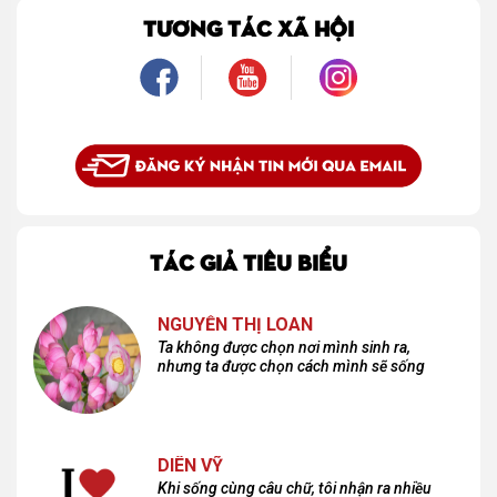
là một mối tình, mà là một người luôn cho tôi quyền được là chính mình.
TƯƠNG TÁC XÃ HỘI
TÁC GIẢ TIÊU BIỂU
NGUYỄN THỊ LOAN
Ta không được chọn nơi mình sinh ra,
nhưng ta được chọn cách mình sẽ sống
DIÊN VỸ
Khi sống cùng câu chữ, tôi nhận ra nhiều