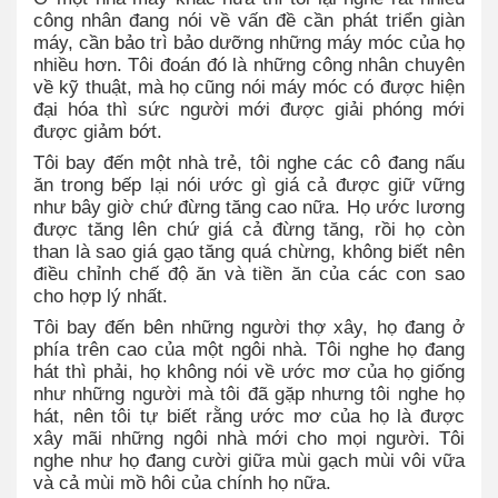
công nhân đang nói về vấn đề cần phát triển giàn
máy, cần bảo trì bảo dưỡng những máy móc của họ
nhiều hơn. Tôi đoán đó là những công nhân chuyên
về kỹ thuật, mà họ cũng nói máy móc có được hiện
đại hóa thì sức người mới được giải phóng mới
được giảm bớt.
Tôi bay đến một nhà trẻ, tôi nghe các cô đang nấu
ăn trong bếp lại nói ước gì giá cả được giữ vững
như bây giờ chứ đừng tăng cao nữa. Họ ước lương
được tăng lên chứ giá cả đừng tăng, rồi họ còn
than là sao giá gạo tăng quá chừng, không biết nên
điều chỉnh chế độ ăn và tiền ăn của các con sao
cho hợp lý nhất.
Tôi bay đến bên những người thợ xây, họ đang ở
phía trên cao của một ngôi nhà. Tôi nghe họ đang
hát thì phải, họ không nói về ước mơ của họ giống
như những người mà tôi đã gặp nhưng tôi nghe họ
hát, nên tôi tự biết rằng ước mơ của họ là được
xây mãi những ngôi nhà mới cho mọi người. Tôi
nghe như họ đang cười giữa mùi gạch mùi vôi vữa
và cả mùi mồ hôi của chính họ nữa.