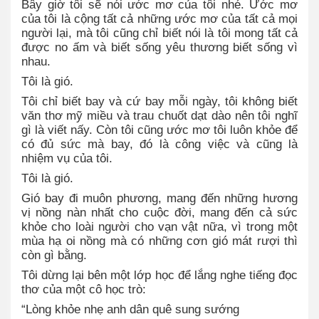
Bây giờ tôi sẽ nói ước mơ của tôi nhé. Ước mơ
của tôi là cộng tất cả những ước mơ của tất cả mọi
người lại, mà tôi cũng chỉ biết nói là tôi mong tất cả
được no ấm và biết sống yêu thương biết sống vì
nhau.
Tôi là gió.
Tôi chỉ biết bay và cứ bay mỗi ngày, tôi không biết
văn thơ mỹ miều và trau chuốt dạt dào nên tôi nghĩ
gì là viết nấy. Còn tôi cũng ước mơ tôi luôn khỏe để
có đủ sức mà bay, đó là công việc và cũng là
nhiệm vụ của tôi.
Tôi là gió.
Gió bay đi muôn phương, mang đến những hương
vị nồng nàn nhất cho cuộc đời, mang đến cả sức
khỏe cho loài người cho vạn vật nữa, vì trong một
mùa hạ oi nồng mà có những cơn gió mát rượi thì
còn gì bằng.
Tôi dừng lại bên một lớp học để lắng nghe tiếng đọc
thơ của một cô học trò:
“Lòng khỏe nhẹ anh dân quê sung sướng