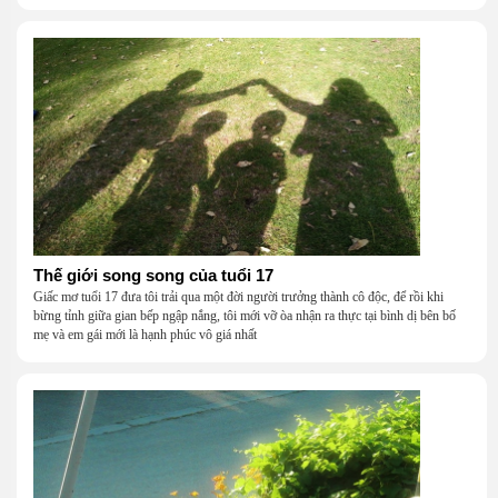
Thế giới song song của tuổi 17
Giấc mơ tuổi 17 đưa tôi trải qua một đời người trưởng thành cô độc, để rồi khi
bừng tỉnh giữa gian bếp ngập nắng, tôi mới vỡ òa nhận ra thực tại bình dị bên bố
mẹ và em gái mới là hạnh phúc vô giá nhất