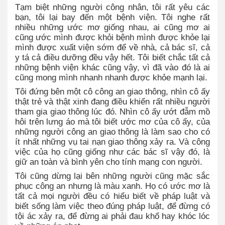
Tạm biệt những người công nhân, tôi rất yêu các
bạn, tôi lại bay đến một bệnh viện. Tôi nghe rất
nhiều những ước mơ giống nhau, ai cũng mơ ai
cũng ước mình được khỏi bệnh mình được khỏe lại
mình được xuất viện sớm để về nhà, cả bác sĩ, cả
y tá cả điều dưỡng đều vậy hết. Tôi biết chắc tất cả
những bệnh viện khác cũng vậy, vì đã vào đó là ai
cũng mong mình nhanh nhanh được khỏe mạnh lại.
Tôi đứng bên một cô công an giao thông, nhìn cô ấy
thật trẻ và thật xinh đang điều khiển rất nhiều người
tham gia giao thông lúc đó. Nhìn cô ấy ướt đẫm mồ
hôi trên lưng áo mà tôi biết ước mơ của cô ấy, của
những người công an giao thông là làm sao cho có
ít nhất những vụ tai nạn giao thông xảy ra. Và công
việc của họ cũng giống như các bác sĩ vậy đó, là
giữ an toàn và bình yên cho tính mạng con người.
Tôi cũng dừng lại bên những người cũng mặc sắc
phục công an nhưng là màu xanh. Họ có ước mơ là
tất cả mọi người đều có hiểu biết về pháp luật và
biết sống làm việc theo đúng pháp luật, để đừng có
tội ác xảy ra, để đừng ai phải đau khổ hay khóc lóc