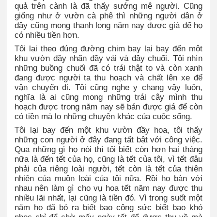
quả trên cành là đã thấy sướng mê người. Cũng
giống như ở vườn cà phê thì những người dân ở
đây cũng mong thanh long năm nay được giá để họ
có nhiều tiền hơn.
Tôi lại theo đúng đường chim bay lại bay đến một
khu vườn đầy nhãn đầy vải và đầy chuối. Tôi nhìn
những buồng chuối đã có trái thật to và còn xanh
đang được người ta thu hoạch và chất lên xe để
vận chuyển đi. Tôi cũng nghe y chang vậy luôn,
nghĩa là ai cũng mong những trái cây mình thu
hoạch được trong năm nay sẽ bán được giá để còn
có tiền mà lo những chuyện khác của cuộc sống.
Tôi lại bay đến một khu vườn đầy hoa, tôi thấy
những con người ở đây đang tất bật với công việc.
Qua những gì họ nói thì tôi biết còn hơn hai tháng
nữa là đến tết của họ, cũng là tết của tôi, vì tết đâu
phải của riêng loài người, tết còn là tết của thiên
nhiên của muôn loài của tôi nữa. Rồi họ bàn với
nhau nên làm gì cho vụ hoa tết năm nay được thu
nhiều lãi nhất, lại cũng là tiền đó. Vì trong suốt một
năm họ đã bỏ ra biết bao công sức biết bao khó