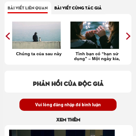
BÀI VIẾT LIÊN QUAN
BÀI VIẾT CÙNG TÁC GIẢ
t
Chúng ta của sau này
Tình bạn có “hạn sử
T
dụng” – Một ngày kia,
chúng mình không còn
trong câu chuyện của
nhau
Phản hồi của độc giả
Vui lòng đăng nhập để bình luận
Xem thêm