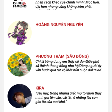
nhân cách khác của chính mình: Mộc hơn,
dịu hơn nhưng cũng không kém phần
cuồng dã và hoang hoải...
HOÀNG NGUYÊN NGUYỄN
PHƯƠNG TRÂM (SẦU ĐÔNG)
Chỉ là bỗng dưng em thấy cô đơnGiữa phố
xá thênh thang đông như hộiDòng người ấy
vẫn bước qua rất vộiMột nửa cuộc đời ta để
lại nơi đâu?
KIRA
"Sau này, trong những giấc mơ tôi luôn thấy
mình gọi tên cậu, cái tên ở những lầu son
gác tía của quá khứ."