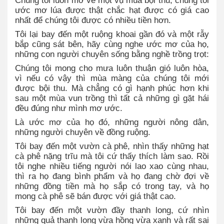
Chúng tôi luôn mơ về một vụ mùa bội thu, chúng tôi
ước mơ lúa được thật chắc hạt được có giá cao
nhất để chúng tôi được có nhiều tiền hơn.
Tôi lại bay đến một ruộng khoai gần đó và một rẫy
bắp cũng sát bên, hãy cùng nghe ước mơ của họ,
những con người chuyên sống bằng nghề trồng trọt:
Chúng tôi mong cho mưa luôn thuận gió luôn hòa,
vì nếu có vậy thì mùa màng của chúng tôi mới
được bội thu. Mà chẳng có gì hạnh phúc hơn khi
sau một mùa vun trồng thì tất cả những gì gặt hái
đều đúng như mình mơ ước.
Là ước mơ của họ đó, những người nông dân,
những người chuyên về đồng ruộng.
Tôi bay đến một vườn cà phê, nhìn thấy những hạt
cà phê nặng trĩu mà tôi cứ thấy thích làm sao. Rồi
tôi nghe nhiều tiếng người nói lao xao cùng nhau,
thì ra họ đang bình phẩm và họ đang chờ đợi về
những đồng tiền mà họ sắp có trong tay, và họ
mong cà phê sẽ bán được với giá thật cao.
Tôi bay đến một vườn đầy thanh long, cứ nhìn
những quả thanh long vừa hồng vừa xanh và rất sai