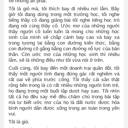
về những án phạt.
Tôi là gió mà, tôi thích bay đi nhiều nơi lắm. Bây
giờ tôi đang dừng trong một trường học, tôi nghe
tiếng thầy cô đang giảng bài tôi nghe tiếng học trò
đang nói cùng thầy cô. Ước mơ của những người
thầy người cô luôn luôn là mong cho những học
sinh của mình sẽ chắp cánh bay cao và bay xa
trong tương lai bằng con đường kiến thức, bằng
con đường cố gắng bằng con đường nỗ lực của bản
thân. Còn ước mơ của những học sinh thì nhiều
lắm, sẽ là những điều như tôi vừa nói ở trên.
Cuối cùng, tôi bay đến một doanh trại quân đội, tôi
thấy một người lính đang đứng gác rất nghiêm và
rất oai vệ phía trước cổng. Tôi thấy cái sân thật
rộng bên trong là có rất nhiều những người lính trẻ,
họ đang trong một buổi tập dượt hay sao. Tôi nhìn
tất cả họ đều say mê đều chăm chú trong bài tập
mà tự biết ước mơ của họ là đất nước được hòa
bình người dân được sống trong an toàn trong yên
vui.
Tôi là gió.