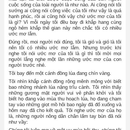
cuộc sống của loài người là như nào. Ai cũng nói tôi
sướng ai cũng nói công việc của tôi như vậy là quá
hạnh phúc, rồi ai cũng hỏi vậy chứ ước mơ của tôi
là gì? Vì mỗi ngày tôi đều bay đi khắp hang cùng
ngỏ hẻm khắp thế gian này nên chắc tôi có nhiều
ước mơ lắm.
Đúng rồi, moi người nói đúng, tôi là gió và gió là tôi
nên tôi có nhiều ước mơ lắm. Nhưng trước khi
nghe tôi nói ước mơ của tôi là gì thì tôi mời mọi
người lắng nghe một lần những ước mơ của con
người trước nhé.
Tôi bay đến một cánh đồng lúa đang chín vàng.
Tôi nhìn khắp cánh đồng rộng mênh mông với biết
bao những nhánh lúa nặng trĩu cành. Tôi nhìn thấy
những gương mặt người vui vẻ phấn khởi và tôi
biết họ đang vào mùa thu hoạch lúa, họ đang chạm
tay vào những giọt mồ hôi bao ngày đã đổ xuống và
hôm nay đã cho kết quả. Tôi nghe ước mơ của họ
là, những người nông dân chân lấm tay bùn đã nói
như vầy: