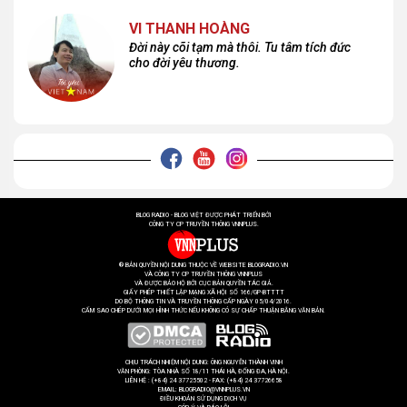
VI THANH HOÀNG
Đời này cõi tạm mà thôi. Tu tâm tích đức
cho đời yêu thương.
BLOG RADIO - BLOG VIỆT ĐƯỢC PHÁT TRIỂN BỞI
CÔNG TY CP TRUYỀN THÔNG VNNPLUS.
® BẢN QUYỀN NỘI DUNG THUỘC VỀ WEBSITE BLOGRADIO.VN
VÀ CÔNG TY CP TRUYỀN THÔNG VNNPLUS
VÀ ĐƯỢC BẢO HỘ BỞI CỤC BẢN QUYỀN TÁC GIẢ.
GIẤY PHÉP THIẾT LẬP MẠNG XÃ HỘI SỐ 166/GP-BTTTT
DO BỘ THÔNG TIN VÀ TRUYỀN THÔNG CẤP NGÀY 05/04/2016.
CẤM SAO CHÉP DƯỚI MỌI HÌNH THỨC NẾU KHÔNG CÓ SỰ CHẤP THUẬN BẰNG VĂN BẢN.
CHỊU TRÁCH NHIỆM NỘI DUNG: ÔNG NGUYỄN THÀNH VINH
VĂN PHÒNG: TÒA NHÀ SỐ 18/11 THÁI HÀ, ĐỐNG ĐA, HÀ NỘI.
LIÊN HỆ : (+84) 24 37725502 - FAX: (+84) 24 37726658
EMAIL: BLOGRADIO@VNNPLUS.VN
ĐIỀU KHOẢN SỬ DỤNG DỊCH VỤ