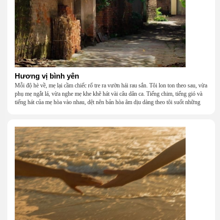
Hương vị bình yên
Mỗi độ hè về, mẹ lại cầm chiếc rổ tre ra vườn hái rau sắn. Tôi lon ton theo sau, vừa
phụ mẹ ngắt lá, vừa nghe mẹ khe khẽ hát vài câu dân ca. Tiếng chim, tiếng gió và
tiếng hát của mẹ hòa vào nhau, dệt nên bản hòa âm dịu dàng theo tôi suốt những
năm tháng tuổi thơ.