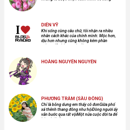
DIÊN VỸ
Khi sống cùng câu chữ, tôi nhận ra nhiều
nhân cách khác của chính mình: Mộc hơn,
dịu hơn nhưng cũng không kém phần
cuồng dã và hoang hoải...
HOÀNG NGUYÊN NGUYỄN
PHƯƠNG TRÂM (SẦU ĐÔNG)
Chỉ là bỗng dưng em thấy cô đơnGiữa phố
xá thênh thang đông như hộiDòng người ấy
vẫn bước qua rất vộiMột nửa cuộc đời ta để
lại nơi đâu?