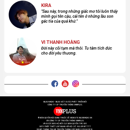
KIRA
"Sau này, trong những giấc mơ tôi luôn thấy
mình gọi tên cậu, cái tên ở những lầu son
gác tía của quá khứ."
VI THANH HOÀNG
Đời này cõi tạm mà thôi. Tu tâm tích đức
cho đời yêu thương.
BLOG RADIO - BLOG VIỆT ĐƯỢC PHÁT TRIỂN BỞI
CÔNG TY CP TRUYỀN THÔNG VNNPLUS.
® BẢN QUYỀN NỘI DUNG THUỘC VỀ WEBSITE BLOGRADIO.VN
VÀ CÔNG TY CP TRUYỀN THÔNG VNNPLUS
VÀ ĐƯỢC BẢO HỘ BỞI CỤC BẢN QUYỀN TÁC GIẢ.
GIẤY PHÉP THIẾT LẬP MẠNG XÃ HỘI SỐ 166/GP-BTTTT
DO BỘ THÔNG TIN VÀ TRUYỀN THÔNG CẤP NGÀY 05/04/2016.