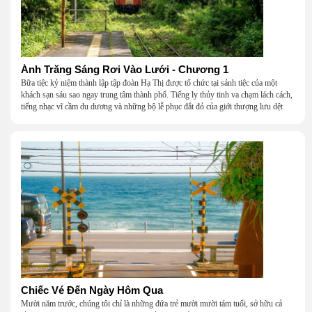
Ánh Trăng Sáng Rơi Vào Lưới - Chương 1
Bữa tiệc kỷ niệm thành lập tập đoàn Hạ Thị được tổ chức tại sảnh tiệc của một
khách sạn sáu sao ngay trung tâm thành phố. Tiếng ly thủy tinh va chạm lách cách,
tiếng nhạc vĩ cầm du dương và những bộ lễ phục đắt đỏ của giới thượng lưu dệt
nên một khung cảnh hoa lệ đến ngột ngạt.
Chiếc Vé Đến Ngày Hôm Qua
Mười năm trước, chúng tôi chỉ là những đứa trẻ mười mười tám tuổi, sở hữu cả