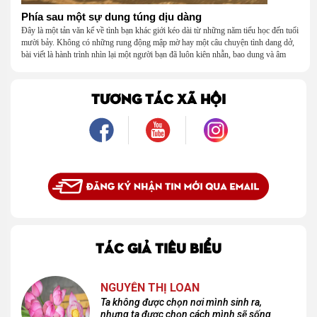
Phía sau một sự dung túng dịu dàng
Đây là một tản văn kể về tình bạn khác giới kéo dài từ những năm tiểu học đến tuổi
mười bảy. Không có những rung động mập mờ hay một câu chuyện tình dang dở,
bài viết là hành trình nhìn lại một người bạn đã luôn kiên nhẫn, bao dung và âm
thầm dung túng những vụng về, bướng bỉnh của tôi. Qua những ký ức nhỏ bé và
bình dị, tôi nhận ra điều quý giá nhất thanh xuân từng dành tặng mình không phải
là một mối tình, mà là một người luôn cho tôi quyền được là chính mình.
TƯƠNG TÁC XÃ HỘI
TÁC GIẢ TIÊU BIỂU
NGUYỄN THỊ LOAN
Ta không được chọn nơi mình sinh ra,
nhưng ta được chọn cách mình sẽ sống