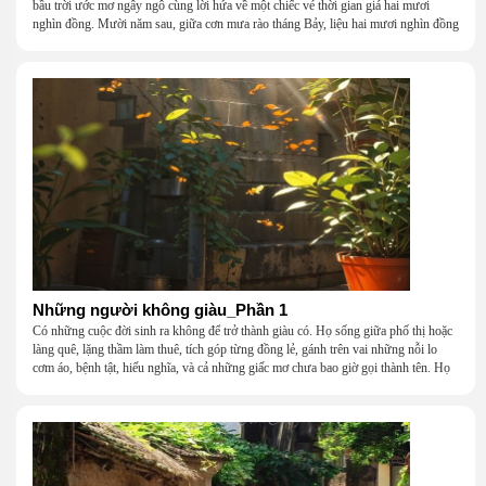
bầu trời ước mơ ngây ngô cùng lời hứa về một chiếc vé thời gian giá hai mươi
nghìn đồng. Mười năm sau, giữa cơn mưa rào tháng Bảy, liệu hai mươi nghìn đồng
có giúp chúng tôi tìm lại được thanh xuân đã bỏ lỡ?
Những người không giàu_Phần 1
Có những cuộc đời sinh ra không để trở thành giàu có. Họ sống giữa phố thị hoặc
làng quê, lặng thầm làm thuê, tích góp từng đồng lẻ, gánh trên vai những nỗi lo
cơm áo, bệnh tật, hiếu nghĩa, và cả những giấc mơ chưa bao giờ gọi thành tên. Họ
khắc khẩu, cãi vã, bướng bỉnh, yếu đuối, rồi lại ôm nhau mà cười, mà khóc, mà
gắng gượng đi tiếp qua những mùa giông gió. Họ không giàu, nhưng họ dựng nên
một mái nhà bằng lòng thương, bằng sự nhẫn nại và một niềm tin cũ kỹ rằng: dẫu
nghèo đến đâu, cũng còn có nhau để quay về.