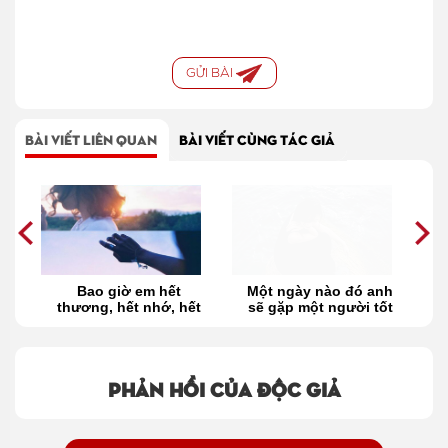
GỬI BÀI
BÀI VIẾT LIÊN QUAN
BÀI VIẾT CÙNG TÁC GIẢ
m
Bao giờ em hết
Một ngày nào đó anh
N
thương, hết nhớ, hết
sẽ gặp một người tốt
cậ
tương tư?
hơn em
Phản hồi của độc giả