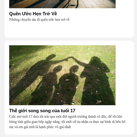
Quên Ước Hẹn Trở Về
Những chuyến tàu đi quên ước hẹn trở về
Thế giới song song của tuổi 17
Giấc mơ tuổi 17 đưa tôi trải qua một đời người trưởng thành cô độc, để rồi khi
bừng tỉnh giữa gian bếp ngập nắng, tôi mới vỡ òa nhận ra thực tại bình dị bên bố
mẹ và em gái mới là hạnh phúc vô giá nhất