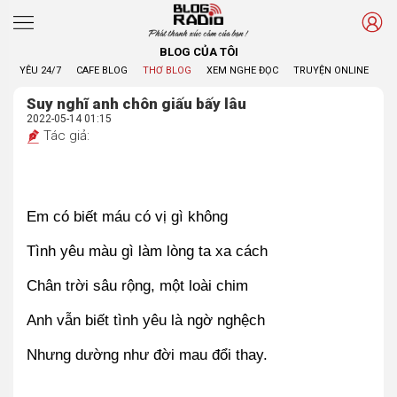
Phát thanh xúc cảm của bạn !
BLOG CỦA TÔI
YÊU 24/7
CAFE BLOG
THƠ BLOG
XEM NGHE ĐỌC
TRUYỆN ONLINE
BL
Suy nghĩ anh chôn giấu bấy lâu
2022-05-14 01:15
Tác giả:
Em có biết máu có vị gì không
Tình yêu màu gì làm lòng ta xa cách
Chân trời sâu rộng, một loài chim
Anh vẫn biết tình yêu là ngờ nghệch
Nhưng dường như đời mau đổi thay.