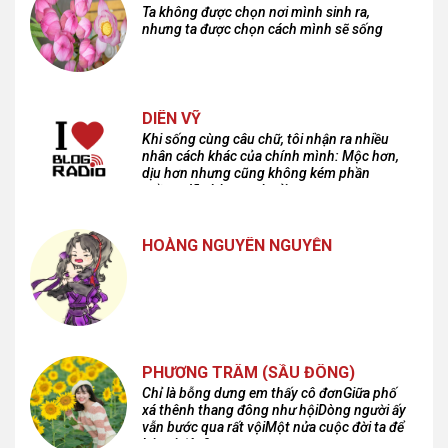
Ta không được chọn nơi mình sinh ra,
nhưng ta được chọn cách mình sẽ sống
DIÊN VỸ
Khi sống cùng câu chữ, tôi nhận ra nhiều
nhân cách khác của chính mình: Mộc hơn,
dịu hơn nhưng cũng không kém phần
cuồng dã và hoang hoải...
HOÀNG NGUYÊN NGUYỄN
PHƯƠNG TRÂM (SẦU ĐÔNG)
Chỉ là bỗng dưng em thấy cô đơnGiữa phố
xá thênh thang đông như hộiDòng người ấy
vẫn bước qua rất vộiMột nửa cuộc đời ta để
lại nơi đâu?