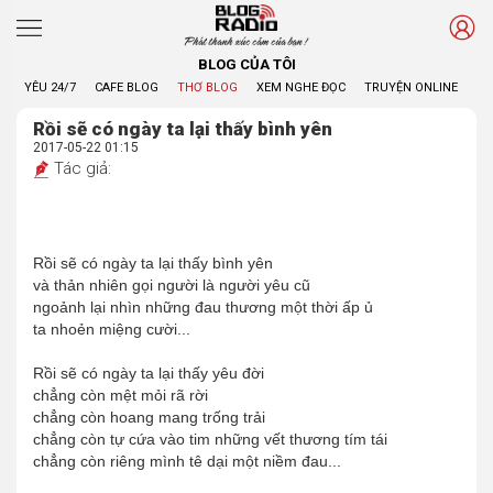
Phát thanh xúc cảm của bạn !
BLOG CỦA TÔI
YÊU 24/7
CAFE BLOG
THƠ BLOG
XEM NGHE ĐỌC
TRUYỆN ONLINE
BL
Rồi sẽ có ngày ta lại thấy bình yên
2017-05-22 01:15
Tác giả:
Rồi sẽ có ngày ta lại thấy bình yên
và thản nhiên gọi người là người yêu cũ
ngoảnh lại nhìn những đau thương một thời ấp ủ
ta nhoẻn miệng cười...
Rồi sẽ có ngày ta lại thấy yêu đời
chẳng còn mệt mỏi rã rời
chẳng còn hoang mang trống trải
chẳng còn tự cứa vào tim những vết thương tím tái
chẳng còn riêng mình tê dại một niềm đau...