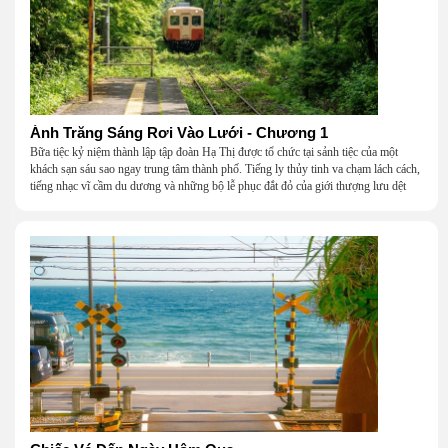
Ánh Trăng Sáng Rơi Vào Lưới - Chương 1
Bữa tiệc kỷ niệm thành lập tập đoàn Hạ Thị được tổ chức tại sảnh tiệc của một
khách sạn sáu sao ngay trung tâm thành phố. Tiếng ly thủy tinh va chạm lách cách,
tiếng nhạc vĩ cầm du dương và những bộ lễ phục đắt đỏ của giới thượng lưu dệt
nên một khung cảnh hoa lệ đến ngột ngạt.