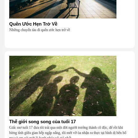
Quên Ước Hẹn Trở Về
Những chuyến tàu đi quên ước hẹn trở về
Thế giới song song của tuổi 17
Giấc mơ tuổi 17 đưa tôi trải qua một đời người trưởng thành cô độc, để rồi khi
bừng tỉnh giữa gian bếp ngập nắng, tôi mới vỡ òa nhận ra thực tại bình dị bên bố
mẹ và em gái mới là hạnh phúc vô giá nhất