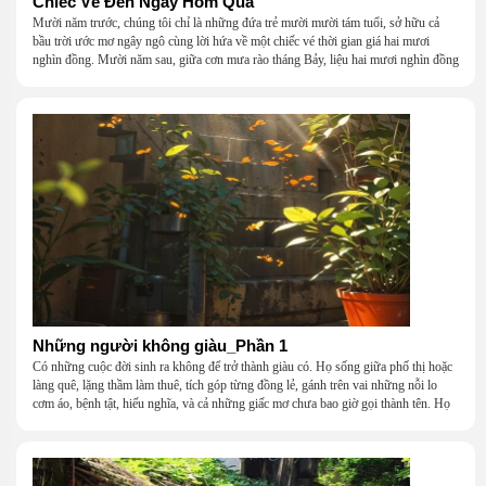
Chiếc Vé Đến Ngày Hôm Qua
Mười năm trước, chúng tôi chỉ là những đứa trẻ mười mười tám tuổi, sở hữu cả
bầu trời ước mơ ngây ngô cùng lời hứa về một chiếc vé thời gian giá hai mươi
nghìn đồng. Mười năm sau, giữa cơn mưa rào tháng Bảy, liệu hai mươi nghìn đồng
có giúp chúng tôi tìm lại được thanh xuân đã bỏ lỡ?
Những người không giàu_Phần 1
Có những cuộc đời sinh ra không để trở thành giàu có. Họ sống giữa phố thị hoặc
làng quê, lặng thầm làm thuê, tích góp từng đồng lẻ, gánh trên vai những nỗi lo
cơm áo, bệnh tật, hiếu nghĩa, và cả những giấc mơ chưa bao giờ gọi thành tên. Họ
khắc khẩu, cãi vã, bướng bỉnh, yếu đuối, rồi lại ôm nhau mà cười, mà khóc, mà
gắng gượng đi tiếp qua những mùa giông gió. Họ không giàu, nhưng họ dựng nên
một mái nhà bằng lòng thương, bằng sự nhẫn nại và một niềm tin cũ kỹ rằng: dẫu
nghèo đến đâu, cũng còn có nhau để quay về.