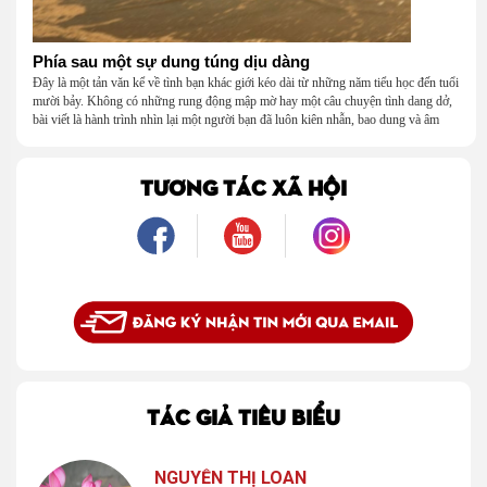
Phía sau một sự dung túng dịu dàng
Đây là một tản văn kể về tình bạn khác giới kéo dài từ những năm tiểu học đến tuổi
mười bảy. Không có những rung động mập mờ hay một câu chuyện tình dang dở,
bài viết là hành trình nhìn lại một người bạn đã luôn kiên nhẫn, bao dung và âm
thầm dung túng những vụng về, bướng bỉnh của tôi. Qua những ký ức nhỏ bé và
bình dị, tôi nhận ra điều quý giá nhất thanh xuân từng dành tặng mình không phải
là một mối tình, mà là một người luôn cho tôi quyền được là chính mình.
TƯƠNG TÁC XÃ HỘI
TÁC GIẢ TIÊU BIỂU
NGUYỄN THỊ LOAN