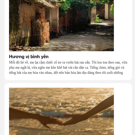
Hương vị bình yên
Mỗi độ hè về, mẹ lại cầm chiếc rổ tre ra vườn hái rau sắn. Tôi lon ton theo sau, vừa
phụ mẹ ngắt lá, vừa nghe mẹ khe khẽ hát vài câu dân ca. Tiếng chim, tiếng gió và
tiếng hát của mẹ hòa vào nhau, dệt nên bản hòa âm dịu dàng theo tôi suốt những
năm tháng tuổi thơ.