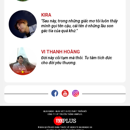
KIRA
"Sau này, trong những giấc mơ tôi luôn thấy
mình gọi tên cậu, cái tên ở những lầu son
gác tía của quá khứ."
VI THANH HOÀNG
Đời này cõi tạm mà thôi. Tu tâm tích đức
cho đời yêu thương.
BLOG RADIO - BLOG VIỆT ĐƯỢC PHÁT TRIỂN BỞI
CÔNG TY CP TRUYỀN THÔNG VNNPLUS.
® BẢN QUYỀN NỘI DUNG THUỘC VỀ WEBSITE BLOGRADIO.VN