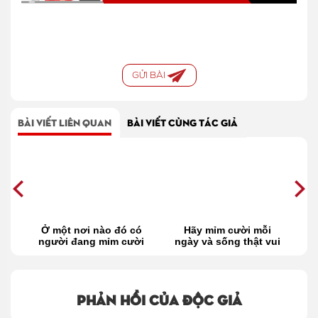
GỬI BÀI
BÀI VIẾT LIÊN QUAN
BÀI VIẾT CÙNG TÁC GIẢ
Ở một nơi nào đó có
Hãy mỉm cười mỗi
H
ửa
người đang mỉm cười
ngày và sống thật vui
với tôi
Phản hồi của độc giả