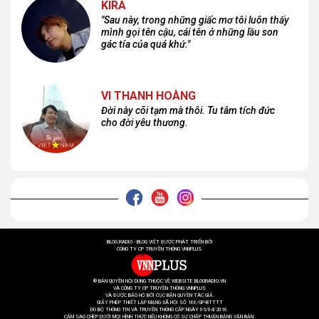
KIRA
"Sau này, trong những giấc mơ tôi luôn thấy
mình gọi tên cậu, cái tên ở những lầu son
gác tía của quá khứ."
VI THANH HOÀNG
Đời này cõi tạm mà thôi. Tu tâm tích đức
cho đời yêu thương.
BLOG RADIO - BLOG VIỆT ĐƯỢC PHÁT TRIỂN BỞI
CÔNG TY CP TRUYỀN THÔNG VNNPLUS.
® BẢN QUYỀN NỘI DUNG THUỘC VỀ WEBSITE BLOGRADIO.VN
VÀ CÔNG TY CP TRUYỀN THÔNG VNNPLUS
VÀ ĐƯỢC BẢO HỘ BỞI CỤC BẢN QUYỀN TÁC GIẢ.
GIẤY PHÉP THIẾT LẬP MẠNG XÃ HỘI SỐ 166/GP-BTTTT
DO BỘ THÔNG TIN VÀ TRUYỀN THÔNG CẤP NGÀY 05/04/2016.
CẤM SAO CHÉP DƯỚI MỌI HÌNH THỨC NẾU KHÔNG CÓ SỰ CHẤP THUẬN BẰNG VĂN BẢN.