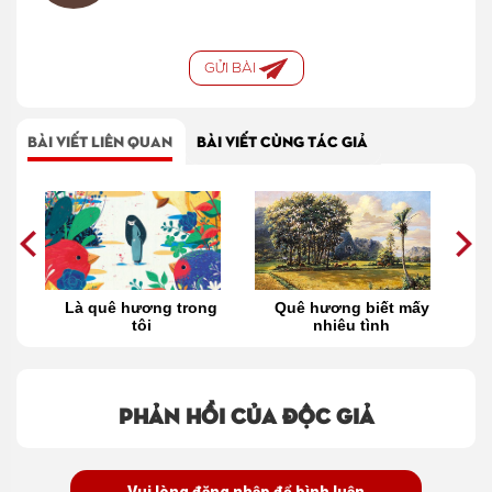
GỬI BÀI
BÀI VIẾT LIÊN QUAN
BÀI VIẾT CÙNG TÁC GIẢ
út
Là quê hương trong
Quê hương biết mấy
tôi
nhiêu tình
Phản hồi của độc giả
Vui lòng đăng nhập để bình luận