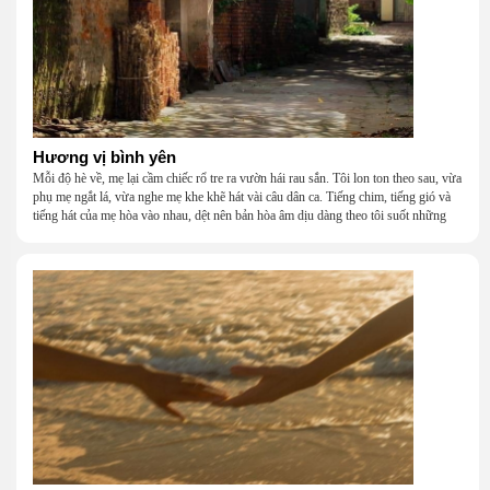
Hương vị bình yên
Mỗi độ hè về, mẹ lại cầm chiếc rổ tre ra vườn hái rau sắn. Tôi lon ton theo sau, vừa
phụ mẹ ngắt lá, vừa nghe mẹ khe khẽ hát vài câu dân ca. Tiếng chim, tiếng gió và
tiếng hát của mẹ hòa vào nhau, dệt nên bản hòa âm dịu dàng theo tôi suốt những
năm tháng tuổi thơ.