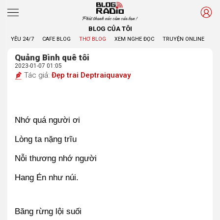
Phát thanh xúc cảm của bạn !
BLOG CỦA TÔI
YÊU 24/7
CAFE BLOG
THƠ BLOG
XEM NGHE ĐỌC
TRUYỆN ONLINE
BL
Quảng Bình quê tôi
2023-01-07 01:05
Tác giả:
Đẹp trai Deptraiquavay
Nhớ quá người ơi 
Lòng ta nặng trĩu 
Nỗi thương nhớ người
Hang Én như núi.
Băng rừng lội suối