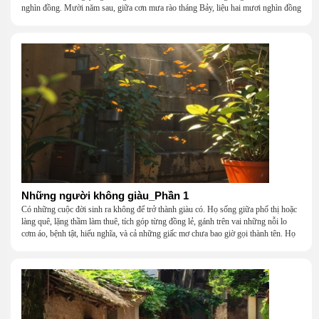
nghìn đồng. Mười năm sau, giữa cơn mưa rào tháng Bảy, liệu hai mươi nghìn đồng
có giúp chúng tôi tìm lại được thanh xuân đã bỏ lỡ?
Những người không giàu_Phần 1
Có những cuộc đời sinh ra không để trở thành giàu có. Họ sống giữa phố thị hoặc
làng quê, lặng thầm làm thuê, tích góp từng đồng lẻ, gánh trên vai những nỗi lo
cơm áo, bệnh tật, hiếu nghĩa, và cả những giấc mơ chưa bao giờ gọi thành tên. Họ
khắc khẩu, cãi vã, bướng bỉnh, yếu đuối, rồi lại ôm nhau mà cười, mà khóc, mà
gắng gượng đi tiếp qua những mùa giông gió. Họ không giàu, nhưng họ dựng nên
một mái nhà bằng lòng thương, bằng sự nhẫn nại và một niềm tin cũ kỹ rằng: dẫu
nghèo đến đâu, cũng còn có nhau để quay về.