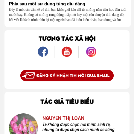
Phía sau một sự dung túng dịu dàng
Đây là một tản văn kể về tình bạn khác giới kéo dài từ những năm tiểu học đến tuổi
mười bảy. Không có những rung động mập mờ hay một câu chuyện tình dang dở,
bài viết là hành trình nhìn lại một người bạn đã luôn kiên nhẫn, bao dung và âm
thầm dung túng những vụng về, bướng bỉnh của tôi. Qua những ký ức nhỏ bé và
bình dị, tôi nhận ra điều quý giá nhất thanh xuân từng dành tặng mình không phải
là một mối tình, mà là một người luôn cho tôi quyền được là chính mình.
TƯƠNG TÁC XÃ HỘI
TÁC GIẢ TIÊU BIỂU
NGUYỄN THỊ LOAN
Ta không được chọn nơi mình sinh ra,
nhưng ta được chọn cách mình sẽ sống