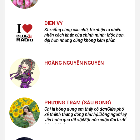
DIÊN VỸ
Khi sống cùng câu chữ, tôi nhận ra nhiều
nhân cách khác của chính mình: Mộc hơn,
dịu hơn nhưng cũng không kém phần
cuồng dã và hoang hoải...
HOÀNG NGUYÊN NGUYỄN
PHƯƠNG TRÂM (SẦU ĐÔNG)
Chỉ là bỗng dưng em thấy cô đơnGiữa phố
xá thênh thang đông như hộiDòng người ấy
vẫn bước qua rất vộiMột nửa cuộc đời ta để
lại nơi đâu?