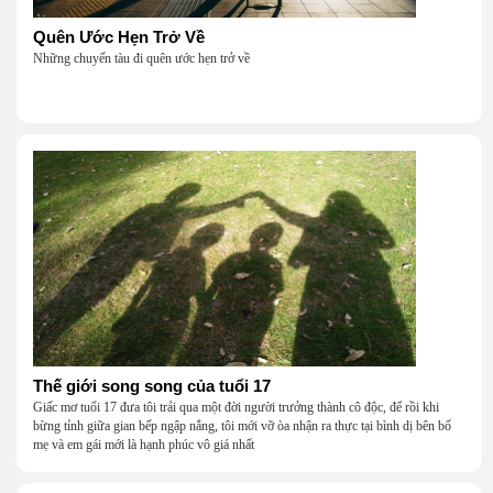
Quên Ước Hẹn Trở Về
Những chuyến tàu đi quên ước hẹn trở về
Thế giới song song của tuổi 17
Giấc mơ tuổi 17 đưa tôi trải qua một đời người trưởng thành cô độc, để rồi khi
bừng tỉnh giữa gian bếp ngập nắng, tôi mới vỡ òa nhận ra thực tại bình dị bên bố
mẹ và em gái mới là hạnh phúc vô giá nhất