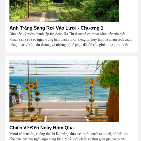
Ánh Trăng Sáng Rơi Vào Lưới - Chương 1
Bữa tiệc kỷ niệm thành lập tập đoàn Hạ Thị được tổ chức tại sảnh tiệc của một
khách sạn sáu sao ngay trung tâm thành phố. Tiếng ly thủy tinh va chạm lách cách,
tiếng nhạc vĩ cầm du dương và những bộ lễ phục đắt đỏ của giới thượng lưu dệt
nên một khung cảnh hoa lệ đến ngột ngạt.
Chiếc Vé Đến Ngày Hôm Qua
Mười năm trước, chúng tôi chỉ là những đứa trẻ mười mười tám tuổi, sở hữu cả
bầu trời ước mơ ngây ngô cùng lời hứa về một chiếc vé thời gian giá hai mươi