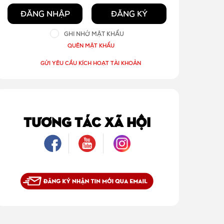
ĐĂNG NHẬP
ĐĂNG KÝ
GHI NHỚ MẬT KHẨU
QUÊN MẬT KHẨU
GỬI YÊU CẦU KÍCH HOẠT TÀI KHOẢN
TƯƠNG TÁC XÃ HỘI