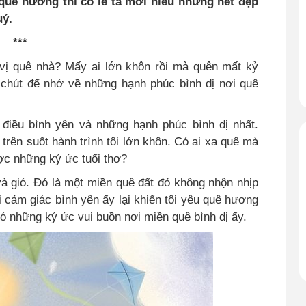
 quê hương thì có lẽ ta mới hiểu những nét đẹp
ý.
***
vị quê nhà? Mấy ai lớn khôn rồi mà quên mất kỷ
t chút để nhớ về những hạnh phúc bình dị nơi quê
điều bình yên và những hạnh phúc bình dị nhất.
trên suốt hành trình tôi lớn khôn. Có ai xa quê mà
ợc những ký ức tuổi thơ?
à gió. Đó là một miền quê đất đỏ không nhộn nhịp
 cảm giác bình yên ấy lại khiến tôi yêu quê hương
có những ký ức vui buồn nơi miền quê bình dị ấy.