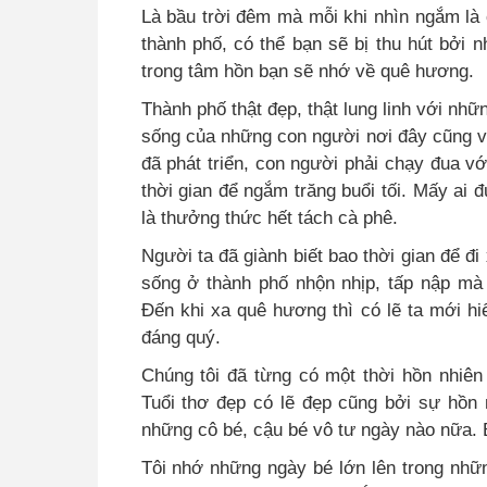
Là bầu trời đêm mà mỗi khi nhìn ngắm là c
thành phố, có thể bạn sẽ bị thu hút bởi 
trong tâm hồn bạn sẽ nhớ về quê hương.
Thành phố thật đẹp, thật lung linh với nh
sống của những con người nơi đây cũng v
đã phát triển, con người phải chạy đua với
thời gian để ngắm trăng buổi tối. Mấy ai 
là thưởng thức hết tách cà phê.
Người ta đã giành biết bao thời gian để 
sống ở thành phố nhộn nhịp, tấp nập mà
Đến khi xa quê hương thì có lẽ ta mới 
đáng quý.
Chúng tôi đã từng có một thời hồn nhiên 
Tuổi thơ đẹp có lẽ đẹp cũng bởi sự hồn 
những cô bé, cậu bé vô tư ngày nào nữa. Bở
Tôi nhớ những ngày bé lớn lên trong nhữ