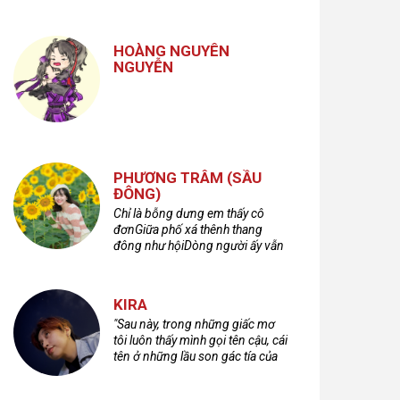
nhưng cũng không kém phần
cuồng dã và hoang hoải...
HOÀNG NGUYÊN
NGUYỄN
PHƯƠNG TRÂM (SẦU
ĐÔNG)
Chỉ là bỗng dưng em thấy cô
đơnGiữa phố xá thênh thang
đông như hộiDòng người ấy vẫn
bước qua rất vộiMột nửa cuộc
đời ta để lại nơi đâu?
KIRA
"Sau này, trong những giấc mơ
tôi luôn thấy mình gọi tên cậu, cái
tên ở những lầu son gác tía của
quá khứ."