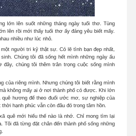
g lớn lên suốt những tháng ngày tuổi thơ. Tùng
n lên rồi mới thấy tuổi thơ ấy đáng yêu biết mấy.
hau nhiều như lúc nhỏ.
một người tri kỷ thật sự. Có lẽ tình bạn đẹp nhất,
c sinh. Chúng tôi đã sống hết mình những ngày ấu
ờ đây, chúng tôi thêm trân trọng cuộc sống mình
ng của riêng mình. Nhưng chúng tôi biết rằng mình
 mà không mấy ai ở nơi thành phố có được. Khi lớn
xa quê hương để theo đuổi ước mơ, sự nghiệp của
thời hạnh phúc vẫn còn đâu đó trong tâm hồn.
xã quê mới hiểu thế nào là nhớ. Chỉ mong tìm lại
ạ. Tôi đã từng đặt chân đến thành phố sống những
g.