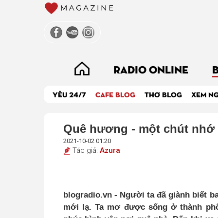
RADIO ONLINE
YÊU 24/7
CAFE BLOG
THƠ BLOG
XEM N
Quê hương - một chút nhớ
2021-10-02 01:20
Tác giả:
Azura
blogradio.vn - Người ta đã giành biết 
mới lạ. Ta mơ được sống ở thành ph