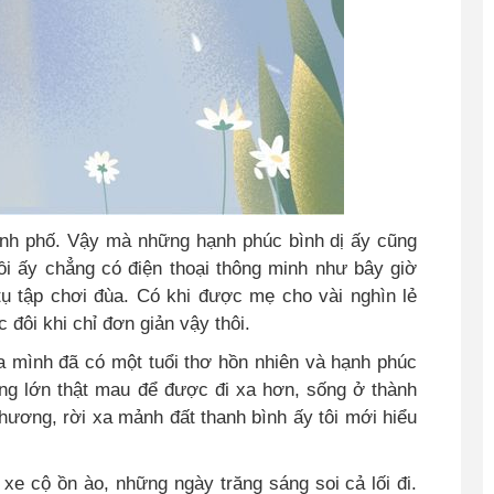
ành phố. Vậy mà những hạnh phúc bình dị ấy cũng
ồi ấy chẳng có điện thoại thông minh như bây giờ
 tụ tập chơi đùa. Có khi được mẹ cho vài nghìn lẻ
đôi khi chỉ đơn giản vậy thôi.
ra mình đã có một tuổi thơ hồn nhiên và hạnh phúc
ong lớn thật mau để được đi xa hơn, sống ở thành
 hương, rời xa mảnh đất thanh bình ấy tôi mới hiểu
 xe cộ ồn ào, những ngày trăng sáng soi cả lối đi.