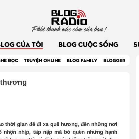
Phát thanh xúc cảm của bạn !
BLOG CỦA TÔI
BLOG CUỘC SỐNG
S
GHE ĐỌC
TRUYỆN ONLINE
BLOG FAMILY
BLOGGER
 thương
bao thời gian để đi xa quê hương, đến những nơi
ố nhộn nhịp, tấp nập mà bỏ quên những hạnh