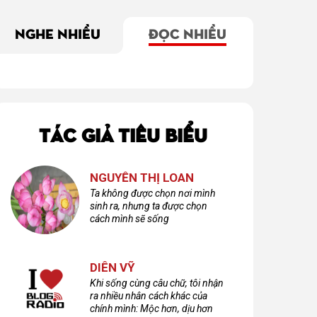
NGHE NHIỀU
ĐỌC NHIỀU
TÁC GIẢ TIÊU BIỂU
NGUYỄN THỊ LOAN
Ta không được chọn nơi mình
sinh ra, nhưng ta được chọn
cách mình sẽ sống
DIÊN VỸ
Khi sống cùng câu chữ, tôi nhận
ra nhiều nhân cách khác của
chính mình: Mộc hơn, dịu hơn