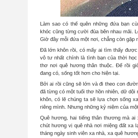
Làm sao có thể quên những đứa bạn cùn
khóc cũng từng cười đùa bên nhau mãi. Lớ
Giờ đây mỗi đứa một nơi, chẳng còn gặp n
Đã lớn khôn rồi, có mấy ai tìm thấy được 
vô tư nhất chính là tình bạn của thời họ
thơ nơi quê hương thân thuộc. Để rồi gi
đang có, sống tốt hơn cho hiện tại.
Bởi ai rồi cũng sẽ lớn và đi theo con đườ
đã từng có một tuổi thơ hồn nhiên, dữ dội
khôn, có lẽ chúng ta sẽ lựa chọn sống 
riêng mình. Nhưng những kỷ niệm của một 
Quê hương, hai tiếng thân thương mà ai 
chút hương vị quê nhà nơi miệng đất xa l
tháng ngày sinh viên xa nhà, xa quê hươn