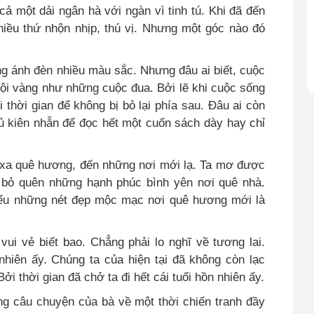
ả một dải ngân hà với ngàn vì tinh tú. Khi đã đến
nhiều thứ nhộn nhịp, thú vị. Nhưng một góc nào đó
ững ánh đèn nhiều màu sắc. Nhưng đâu ai biết, cuộc
ội vàng như những cuộc đua. Bởi lẽ khi cuộc sống
 thời gian để không bị bỏ lại phía sau. Đâu ai còn
đủ kiên nhẫn để đọc hết một cuốn sách dày hay chỉ
đi xa quê hương, đến những nơi mới lạ. Ta mơ được
 bỏ quên những hạnh phúc bình yên nơi quê nhà.
hiểu những nét đẹp mộc mạc nơi quê hương mới là
vui vẻ biết bao. Chẳng phải lo nghĩ về tương lai.
nhiên ấy. Chúng ta của hiện tại đã không còn lạc
i thời gian đã chở ta đi hết cái tuổi hồn nhiên ấy.
ng câu chuyện của bà về một thời chiến tranh đầy