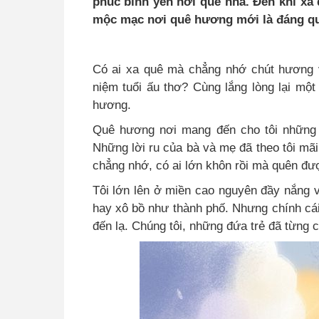
phúc bình yên nơi quê nhà. Đến khi xa
mộc mạc nơi quê hương mới là đáng qu
Có ai xa quê mà chẳng nhớ chút hương 
niệm tuổi ấu thơ? Cùng lắng lòng lại mộ
hương.
Quê hương nơi mang đến cho tôi những 
Những lời ru của bà và mẹ đã theo tôi mãi 
chẳng nhớ, có ai lớn khôn rồi mà quên đư
Tôi lớn lên ở miền cao nguyên đầy nắng v
hay xô bồ như thành phố. Nhưng chính cái
đến lạ. Chúng tôi, những đứa trẻ đã từng 