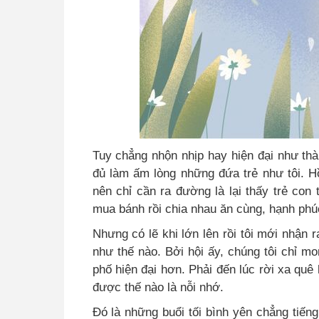
Tuy chẳng nhộn nhịp hay hiện đại như th
đủ làm ấm lòng những đứa trẻ như tôi. H
nên chỉ cần ra đường là lại thấy trẻ con
mua bánh rồi chia nhau ăn cùng, hạnh phúc 
Nhưng có lẽ khi lớn lên rồi tôi mới nhận 
như thế nào. Bởi hội ấy, chúng tôi chỉ m
phố hiện đại hơn. Phải đến lúc rời xa quê
được thế nào là nỗi nhớ.
Đó là những buổi tối bình yên chẳng tiếng