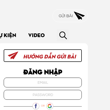
GỬI BÀI
Ự KIỆN
VIDEO
HƯỚNG DẪN GỬI BÀI
Đăng nhập
OR