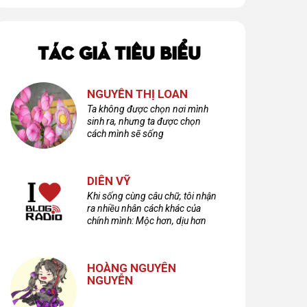
TÁC GIẢ TIÊU BIỂU
NGUYỄN THỊ LOAN
Ta không được chọn nơi mình
sinh ra, nhưng ta được chọn
cách mình sẽ sống
DIÊN VỸ
Khi sống cùng câu chữ, tôi nhận
ra nhiều nhân cách khác của
chính mình: Mộc hơn, dịu hơn
nhưng cũng không kém phần
cuồng dã và hoang hoải...
HOÀNG NGUYÊN
NGUYỄN