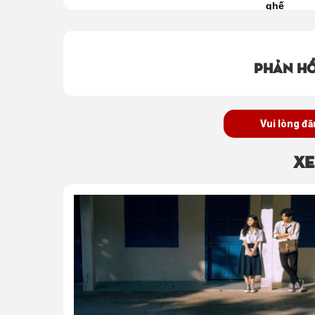
ghế
Phản hồ
Vui lòng đă
Xe