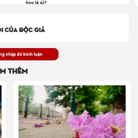
học là gì?
i của độc giả
ng nhập để bình luận
m thêm