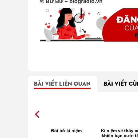
© Bư Bư – blogradio.vn
BÀI VIẾT LIÊN QUAN
BÀI VIẾT C
 và kỉ niệm tuổi
Đôi bờ kỉ niệm
Kỉ niệm về thầy c
thơ…
khiến bạn cười t