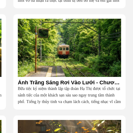
mới vỡ òa nhận ra thực tại bình dị bên bố mẹ và em gái mới
là hạnh phúc vô giá nhất
ôi
Ánh Trăng Sáng Rơi Vào Lưới - Chương 1
Bữa tiệc kỷ niệm thành lập tập đoàn Hạ Thị được tổ chức tại
n
sảnh tiệc của một khách sạn sáu sao ngay trung tâm thành
phố. Tiếng ly thủy tinh va chạm lách cách, tiếng nhạc vĩ cầm
du dương và những bộ lễ phục đắt đỏ của giới thượng lưu
dệt nên một khung cảnh hoa lệ đến ngột ngạt.