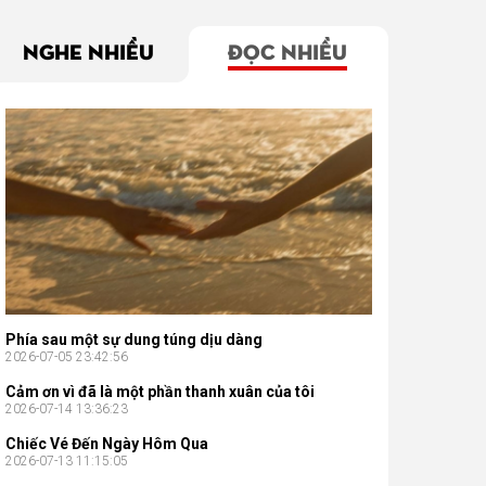
NGHE NHIỀU
ĐỌC NHIỀU
Phía sau một sự dung túng dịu dàng
2026-07-05 23:42:56
Cảm ơn vì đã là một phần thanh xuân của tôi
2026-07-14 13:36:23
Chiếc Vé Đến Ngày Hôm Qua
2026-07-13 11:15:05