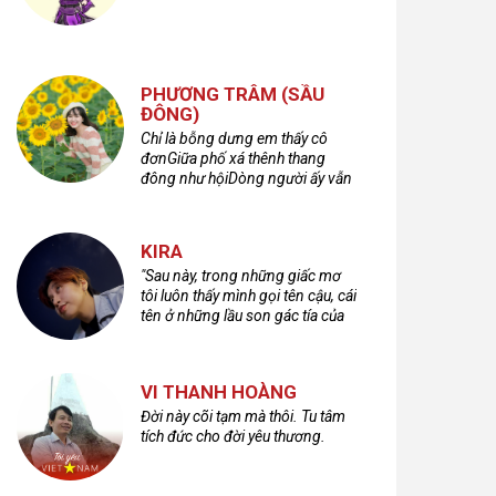
PHƯƠNG TRÂM (SẦU
ĐÔNG)
Chỉ là bỗng dưng em thấy cô
đơnGiữa phố xá thênh thang
đông như hộiDòng người ấy vẫn
bước qua rất vộiMột nửa cuộc
đời ta để lại nơi đâu?
KIRA
"Sau này, trong những giấc mơ
tôi luôn thấy mình gọi tên cậu, cái
tên ở những lầu son gác tía của
quá khứ."
VI THANH HOÀNG
Đời này cõi tạm mà thôi. Tu tâm
tích đức cho đời yêu thương.
ưa - Mùa mưa
Mưa và kỉ niệm tuổi
Đôi bờ kỉ niệm
5 đầy kỉ niệm
thơ…