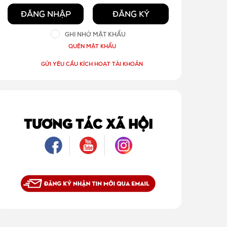
ĐĂNG NHẬP
ĐĂNG KÝ
GHI NHỚ MẬT KHẨU
QUÊN MẬT KHẨU
GỬI YÊU CẦU KÍCH HOẠT TÀI KHOẢN
TƯƠNG TÁC XÃ HỘI