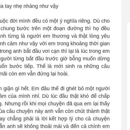
uộc đời mình đều có một ý nghĩa riêng. Dù cho
g chung bước trên một đoạn đường thì họ đều
nh từng là người em thương và thật lòng yêu
nh cảm như vậy với em trong khoảng thời gian
rong anh bắt đầu vơi cạn thì lại là lúc trong em
 Người từng bắt đầu trước giờ bỗng muốn dừng
muốn bước tiếp. Thế là mới sinh ra những câu
ãi còn em vẫn đứng lại hoài.
giận gì hết. Em đâu thể đi ghét bỏ một người
 cảm của mình nhỉ. Dù lúc đầu thật khó để chấp
g. Nhưng rồi khi mọi chuyện đã qua em lại thấy
ủa câu chuyện này anh vẫn còn chút thành thật
tay chẳng phải là lời kết hợp lý cho cả chuyện
hẳn anh sẽ không thoải mái và đến cả chính em