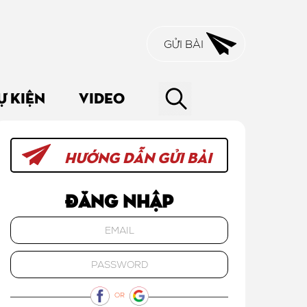
GỬI BÀI
Ự KIỆN
VIDEO
HƯỚNG DẪN GỬI BÀI
Đăng nhập
OR