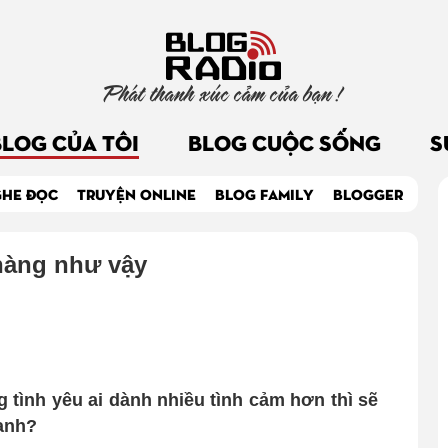
Phát thanh xúc cảm của bạn !
BLOG CỦA TÔI
BLOG CUỘC SỐNG
S
GHE ĐỌC
TRUYỆN ONLINE
BLOG FAMILY
BLOGGER
hàng như vậy
g tình yêu ai dành nhiều tình cảm hơn thì sẽ
anh?