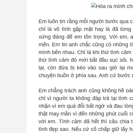
Em luôn tin rằng mỗi người bước qua c
chỉ là vô tình gặp mặt hay là đã từn
xứng đáng để em tôn trọng. Với em, a
mến. Em tin anh chắc cũng có những tì
mình bên nhau. Chỉ là khi thứ tình cảm t
thứ tình cảm đó mới bắt đầu sục sôi.
lại, còn đứa bị kéo vào sau giờ lại 
chuyện buồn ở phía sau. Anh cứ bước m
Em chẳng trách anh cũng không hề oán 
chỉ vì người ta không đáp trả lại tình
nhận vì em quá đỗi bất ngờ và đau lòn
thật may mắn vì đến những phút cuối c
với em. Tình cảm đã hết thì câu chia 
tình đẹp sao. Nếu cứ cố chấp giữ lấy 