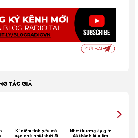
ÙNG TÁC GIẢ
ô
Kỉ niệm tình yêu mà
Nhớ thương ấy giờ
Nhớ M
é
bạn nhớ nhất thời đi
đã thành kỉ niệm
tháng 