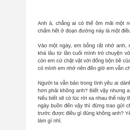
Anh à, chẳng ai có thể ôm mãi một n
chấm hết ở đoạn đường này là một điề
Vào một ngày, em bỗng rất nhớ anh, 
khá lâu từ lần cuối mình trò chuyện v
còn em cứ chật vật với đống bộn bề củ
có mình em nhớ nên đến giờ em vẫn ch
Người ta vẫn bảo trong tình yêu ai dà
hơn phải không anh? Biết vậy nhưng ai
Nếu biết sẽ có lúc rời xa nhau thế này 
ngày buồn đến vậy thì đừng trao gửi c
trước được điều gì đúng không anh? Yêu
làm gì nhỉ.