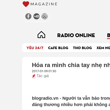
RADIO ONLINE
YÊU 24/7
CAFE BLOG
THƠ BLOG
XEM N
Hóa ra mình chia tay nhẹ n
2017-01-09 01:30
Tác giả:
blogradio.vn - Người ta vẫn bảo tron
đáng thương nhiều hơn phải không 