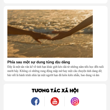
năm tháng tuổi thơ.
Phía sau một sự dung túng dịu dàng
Đây là một tản văn kể về tình bạn khác giới kéo dài từ những năm tiểu học đến tuổi
mười bảy. Không có những rung động mập mờ hay một câu chuyện tình dang dở,
bài viết là hành trình nhìn lại một người bạn đã luôn kiên nhẫn, bao dung và âm
thầm dung túng những vụng về, bướng bỉnh của tôi. Qua những ký ức nhỏ bé và
bình dị, tôi nhận ra điều quý giá nhất thanh xuân từng dành tặng mình không phải
là một mối tình, mà là một người luôn cho tôi quyền được là chính mình.
TƯƠNG TÁC XÃ HỘI