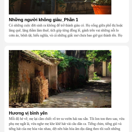
Những người không giàu_Phần 1
Có những cuộc đời sinh ra không để trở thành giàu có. Họ sống giữa phố thị hoặc
làng quê, lặng thầm làm thuê, tích góp từng đồng lẻ, gánh trên vai những nỗi lo
cơm áo, bệnh tật, hiếu nghĩa, và cả những giấc mơ chưa bao giờ gọi thành tên. Họ
khắc khẩu, cãi vã, bướng bỉnh, yếu đuối, rồi lại ôm nhau mà cười, mà khóc, mà
gắng gượng đi tiếp qua những mùa giông gió. Họ không giàu, nhưng họ dựng nên
một mái nhà bằng lòng thương, bằng sự nhẫn nại và một niềm tin cũ kỹ rằng: dẫu
nghèo đến đâu, cũng còn có nhau để quay về.
Hương vị bình yên
Mỗi độ hè về, mẹ lại cầm chiếc rổ tre ra vườn hái rau sắn. Tôi lon ton theo sau, vừa
phụ mẹ ngắt lá, vừa nghe mẹ khe khẽ hát vài câu dân ca. Tiếng chim, tiếng gió và
tiếng hát của mẹ hòa vào nhau, dệt nên bản hòa âm dịu dàng theo tôi suốt những