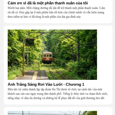
Cảm ơn vì đã là một phần thanh xuân của tôi
Mười hai năm. Một chặng đường đủ dài để trở thành một phần thanh xuân. Cảm
ơn tất cả. Hẹn gặp lại ở một phiên bản tốt hơn của chính mình và vẫn luôn mang
theo niềm tự hào vì đã từng là một phần của đại gia đình này
Ánh Trăng Sáng Rơi Vào Lưới - Chương 1
Bữa tiệc kỷ niệm thành lập tập đoàn Hạ Thị được tổ chức tại sảnh tiệc của một
khách sạn sáu sao ngay trung tâm thành phố. Tiếng ly thủy tinh va chạm lách cách,
tiếng nhạc vĩ cầm du dương và những bộ lễ phục đắt đỏ của giới thượng lưu dệt
nên một khung cảnh hoa lệ đến ngột ngạt.