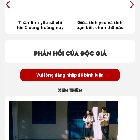
u
Thần tình yêu sẽ chỉ
Giữa tình yêu và tình
4
ọt
tên 5 cung hoàng này
bạn biết chọn thế nào
trong tháng 10
đây?
v
Phản hồi của độc giả
Vui lòng đăng nhập để bình luận
Xem thêm