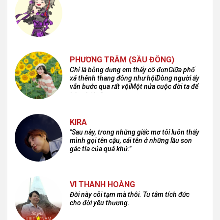
PHƯƠNG TRÂM (SẦU ĐÔNG)
Chỉ là bỗng dưng em thấy cô đơnGiữa phố
xá thênh thang đông như hộiDòng người ấy
vẫn bước qua rất vộiMột nửa cuộc đời ta để
lại nơi đâu?
KIRA
"Sau này, trong những giấc mơ tôi luôn thấy
mình gọi tên cậu, cái tên ở những lầu son
gác tía của quá khứ."
VI THANH HOÀNG
Đời này cõi tạm mà thôi. Tu tâm tích đức
cho đời yêu thương.