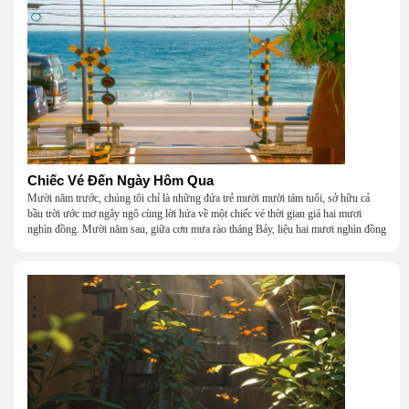
Chiếc Vé Đến Ngày Hôm Qua
Mười năm trước, chúng tôi chỉ là những đứa trẻ mười mười tám tuổi, sở hữu cả
bầu trời ước mơ ngây ngô cùng lời hứa về một chiếc vé thời gian giá hai mươi
nghìn đồng. Mười năm sau, giữa cơn mưa rào tháng Bảy, liệu hai mươi nghìn đồng
có giúp chúng tôi tìm lại được thanh xuân đã bỏ lỡ?