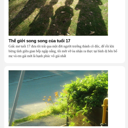
Thế giới song song của tuổi 17
Giấc mơ tuổi 17 đưa tôi trải qua một đời người trưởng thành cô độc, để rồi khi
bừng tỉnh giữa gian bếp ngập nắng, tôi mới vỡ òa nhận ra thực tại bình dị bên bố
mẹ và em gái mới là hạnh phúc vô giá nhất