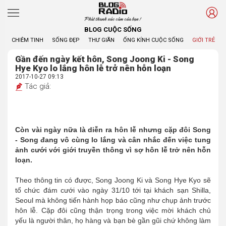
Phát thanh xúc cảm của bạn !
BLOG CUỘC SỐNG
CHIÊM TINH
SỐNG ĐẸP
THƯ GIÃN
ỐNG KÍNH CUỘC SỐNG
GIỚI TRẺ
Gần đến ngày kết hôn, Song Joong Ki - Song
Hye Kyo lo lắng hôn lễ trở nên hỗn loạn
2017-10-27 09:13
Tác giả:
Còn vài ngày nữa là diễn ra hôn lễ nhưng cặp đôi Song
- Song đang vô cùng lo lắng và cân nhắc đến việc tung
ảnh cưới với giới truyền thông vì sợ hôn lễ trở nên hỗn
loạn.
Theo thông tin có được, Song Joong Ki và Song Hye Kyo sẽ
tổ chức đám cưới vào ngày 31/10 tới tại khách sạn Shilla,
Seoul mà không tiến hành họp báo cũng như chụp ảnh trước
hôn lễ. Cặp đôi cũng thận trọng trong việc mời khách chủ
yếu là người thân, họ hàng và bạn bè gần gũi chứ không làm