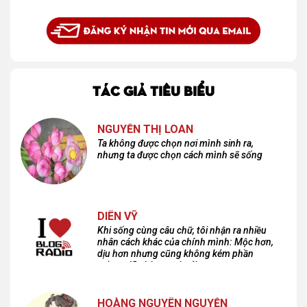
TÁC GIẢ TIÊU BIỂU
NGUYỄN THỊ LOAN
Ta không được chọn nơi mình sinh ra,
nhưng ta được chọn cách mình sẽ sống
DIÊN VỸ
Khi sống cùng câu chữ, tôi nhận ra nhiều
nhân cách khác của chính mình: Mộc hơn,
dịu hơn nhưng cũng không kém phần
cuồng dã và hoang hoải...
HOÀNG NGUYÊN NGUYỄN