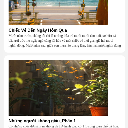
Chiếc Vé Đến Ngày Hôm Qua
Mười năm trước, chúng tôi chỉ là những đứa trẻ mười mười tám tuổi, sở hữu cả
bầu trời ước mơ ngây ngô cùng lời hứa về một chiếc vé thời gian giá hai mươi
nghìn đồng. Mười năm sau, giữa cơn mưa rào tháng Bảy, liệu hai mươi nghìn đồng
có giúp chúng tôi tìm lại được thanh xuân đã bỏ lỡ?
Những người không giàu_Phần 1
Có những cuộc đời sinh ra không để trở thành giàu có. Họ sống giữa phố thị hoặc