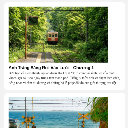
Ánh Trăng Sáng Rơi Vào Lưới - Chương 1
Bữa tiệc kỷ niệm thành lập tập đoàn Hạ Thị được tổ chức tại sảnh tiệc của một
khách sạn sáu sao ngay trung tâm thành phố. Tiếng ly thủy tinh va chạm lách cách,
tiếng nhạc vĩ cầm du dương và những bộ lễ phục đắt đỏ của giới thượng lưu dệt
nên một khung cảnh hoa lệ đến ngột ngạt.