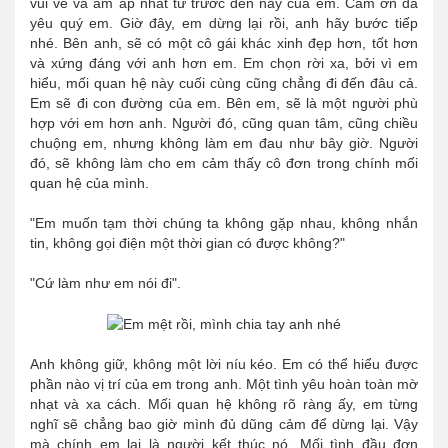
vui vẻ và ấm áp nhất từ trước đến nay của em. Cảm ơn đã
yêu quý em. Giờ đây, em dừng lại rồi, anh hãy bước tiếp
nhé. Bên anh, sẽ có một cô gái khác xinh đẹp hơn, tốt hơn
và xứng đáng với anh hơn em. Em chọn rời xa, bởi vì em
hiểu, mối quan hệ này cuối cùng cũng chẳng đi đến đâu cả.
Em sẽ đi con đường của em. Bên em, sẽ là một người phù
hợp với em hơn anh. Người đó, cũng quan tâm, cũng chiều
chuộng em, nhưng không làm em đau như bây giờ. Người
đó, sẽ không làm cho em cảm thấy cô đơn trong chính mối
quan hệ của mình.
"Em muốn tạm thời chúng ta không gặp nhau, không nhắn
tin, không gọi điện một thời gian có được không?"
"Cứ làm như em nói đi".
Anh không giữ, không một lời níu kéo. Em có thể hiểu được
phần nào vị trí của em trong anh. Một tình yêu hoàn toàn mờ
nhạt và xa cách. Mối quan hệ không rõ ràng ấy, em từng
nghĩ sẽ chẳng bao giờ mình đủ dũng cảm để dừng lại. Vậy
mà chính em lại là người kết thúc nó. Mối tình đầu đơn