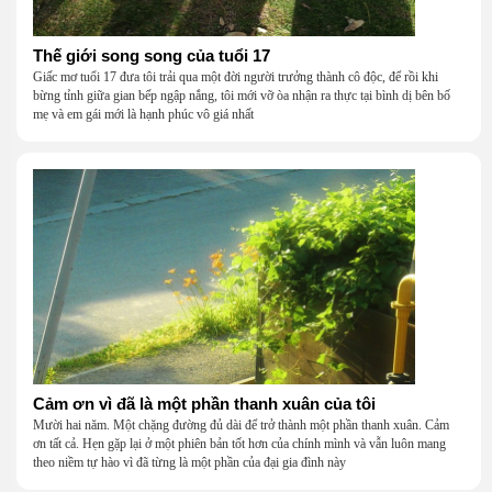
Thế giới song song của tuổi 17
Giấc mơ tuổi 17 đưa tôi trải qua một đời người trưởng thành cô độc, để rồi khi
bừng tỉnh giữa gian bếp ngập nắng, tôi mới vỡ òa nhận ra thực tại bình dị bên bố
mẹ và em gái mới là hạnh phúc vô giá nhất
Cảm ơn vì đã là một phần thanh xuân của tôi
Mười hai năm. Một chặng đường đủ dài để trở thành một phần thanh xuân. Cảm
ơn tất cả. Hẹn gặp lại ở một phiên bản tốt hơn của chính mình và vẫn luôn mang
theo niềm tự hào vì đã từng là một phần của đại gia đình này