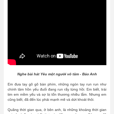
Nghe bài hát Yêu một người vô tâm - Bảo Anh
Em đưa tay gõ gõ bàn phím, những ngón tay run run như
chính tâm hồn yếu đuối đang run rẩy từng hồi. Em biết, trái
tim em mềm yếu và sợ bị tổn thương nhiều lắm. Nhưng em
cũng biết, đã đến lúc phải mạnh mẽ và dứt khoát thôi.
Quãng thời gian qua, ở bên anh, là những khoảng thời gian