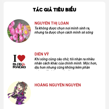
TÁC GIẢ TIÊU BIỂU
NGUYỄN THỊ LOAN
Ta không được chọn nơi mình sinh ra,
nhưng ta được chọn cách mình sẽ sống
DIÊN VỸ
Khi sống cùng câu chữ, tôi nhận ra nhiều
nhân cách khác của chính mình: Mộc hơn,
dịu hơn nhưng cũng không kém phần
cuồng dã và hoang hoải...
HOÀNG NGUYÊN NGUYỄN