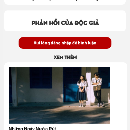
!
Phản hồi của độc giả
Vui lòng đăng nhập để bình luận
Xem thêm
Những Ngày Nước Rút