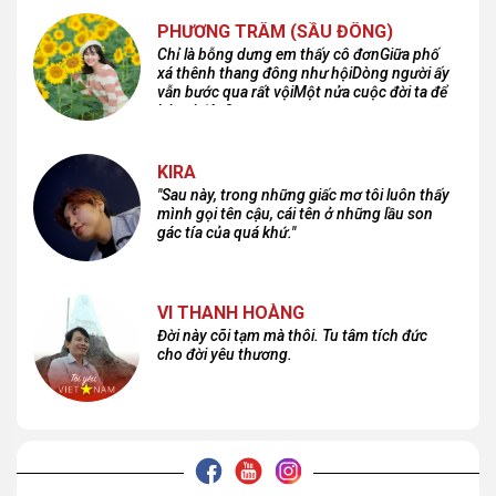
PHƯƠNG TRÂM (SẦU ĐÔNG)
Chỉ là bỗng dưng em thấy cô đơnGiữa phố
xá thênh thang đông như hộiDòng người ấy
vẫn bước qua rất vộiMột nửa cuộc đời ta để
lại nơi đâu?
KIRA
"Sau này, trong những giấc mơ tôi luôn thấy
mình gọi tên cậu, cái tên ở những lầu son
gác tía của quá khứ."
VI THANH HOÀNG
Đời này cõi tạm mà thôi. Tu tâm tích đức
cho đời yêu thương.