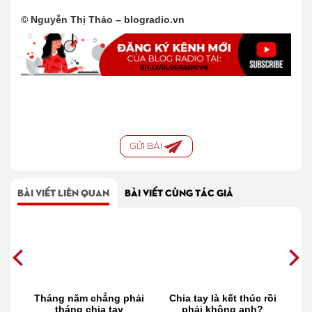
© Nguyễn Thị Thảo – blogradio.vn
GỬI BÀI
BÀI VIẾT LIÊN QUAN
BÀI VIẾT CÙNG TÁC GIẢ
ọn
Tháng năm chẳng phải
Chia tay là kết thúc rồi
để
tháng chia tay
phải không anh?