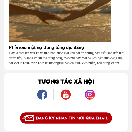
Phía sau một sự dung túng dịu dàng
Đây là một tản văn kể về tình bạn khác giới kéo dài từ những năm tiểu học đến tuổi
mười bảy. Không có những rung động mập mờ hay một câu chuyện tình dang dở,
bài viết là hành trình nhìn lại một người bạn đã luôn kiên nhẫn, bao dung và âm
thầm dung túng những vụng về, bướng bỉnh của tôi. Qua những ký ức nhỏ bé và
bình dị, tôi nhận ra điều quý giá nhất thanh xuân từng dành tặng mình không phải
là một mối tình, mà là một người luôn cho tôi quyền được là chính mình.
TƯƠNG TÁC XÃ HỘI