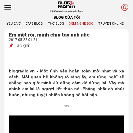
Phát thanh xúc cảm của bạn !
BLOG CỦA TÔI
YÊU 24/7
CAFE BLOG
THƠ BLOG
XEM NGHE ĐỌC
TRUYỆN ONLINE
BL
Em mệt rồi, mình chia tay anh nhé
2017-05-22 01:21
Tác giả:
blogradio.vn - Một tình yêu hoàn toàn mờ nhạt và xa
cách. Mối quan hệ không rõ ràng ấy, em từng nghĩ sẽ
chẳng bao giờ mình đủ dũng cảm để dừng lại. Vậy mà
chính em lại là người kết thúc nó. Phảng phất có chút
buồn, nhưng tuyệt nhiên không hề hối hận.
***