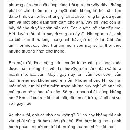
phương của em cuối cùng cũng trôi qua như vậy đấy. Phảng
phất có chút buồn, nhưng tuyệt nhiên không hề hối hận. Em
đã tỏ tình, đã nói hết những gì chất chứa trong lòng, đã quan
tâm và một lòng dành tình cảm cho anh. Vậy thì, việc còn lại
hãy để cho duyên phận sắp đặt. Còn duyên, sẽ còn tiếp tục.
Hết duyên rồi thì từ nay đường ai nấy đi. Nhưng anh à, anh
có biết, em thực lòng mong anh hãy giữ em ở lại. Chỉ cần
anh nói một câu thôi, trái tim mềm yếu này sẽ lại thôi thúc
những thương nhớ, chờ mong.
Em mệt rồi, lòng nặng trĩu, muốn khóc cũng chẳng khóc
được thành tiếng. Em vốn là như vậy, luôn cứng đầu và tỏ ra
mạnh mẽ, bất cần. Mấy ngày nay, em vẫn tươi cười, vẫn
luôn miệng nói không sao, em ổn. Nhưng những khi còn lại
một mình, em lại triền miên trong những suy nghĩ về anh, về
mối quan hệ không tên này. Sẽ qua nhanh thôi, đúng không
anh? Em chỉ buồn một chút thôi, rồi em sẽ trở lại là cô gái vui
vẻ ngày nào.
Xa nhau rồi, anh có nhớ em không? Dù có hay không thì anh
vẫn phải sống tốt hơn bây giờ nhé. Em thực lòng mong anh
hạnh phúc - người em trót đem lòng thương nhớ một thời.