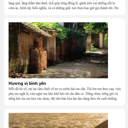
làng quê, lặng thầm làm thuê, tích góp từng đồng lẻ, gánh trên vai những nỗi lo
cơm áo, bệnh tật, hiếu nghĩa, và cả những giấc mơ chưa bao giờ gọi thành tên. Họ
khắc khẩu, cãi vã, bướng bỉnh, yếu đuối, rồi lại ôm nhau mà cười, mà khóc, mà
gắng gượng đi tiếp qua những mùa giông gió. Họ không giàu, nhưng họ dựng nên
một mái nhà bằng lòng thương, bằng sự nhẫn nại và một niềm tin cũ kỹ rằng: dẫu
nghèo đến đâu, cũng còn có nhau để quay về.
Hương vị bình yên
Mỗi độ hè về, mẹ lại cầm chiếc rổ tre ra vườn hái rau sắn. Tôi lon ton theo sau, vừa
phụ mẹ ngắt lá, vừa nghe mẹ khe khẽ hát vài câu dân ca. Tiếng chim, tiếng gió và
tiếng hát của mẹ hòa vào nhau, dệt nên bản hòa âm dịu dàng theo tôi suốt những
năm tháng tuổi thơ.