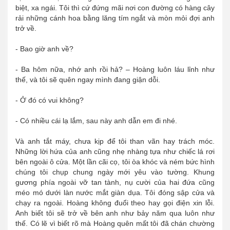
biệt, xa ngái. Tôi thì cứ đứng mãi nơi con đường có hàng cây
rải những cánh hoa bằng lăng tím ngắt và mòn mỏi đợi anh
trở về.
- Bao giờ anh về?
- Ba hôm nữa, nhớ anh rồi hả? – Hoàng luôn láu lỉnh như
thế, và tôi sẽ quên ngay mình đang giận dỗi.
- Ở đó có vui không?
- Có nhiều cái lạ lắm, sau này anh dẫn em đi nhé.
Và anh tắt máy, chưa kịp để tôi than vãn hay trách móc.
Những lời hứa của anh cũng nhẹ nhàng tựa như chiếc lá rơi
bên ngoài ô cửa. Một lần cãi cọ, tôi òa khóc và ném bức hình
chúng tôi chụp chung ngày mới yêu vào tường. Khung
gương phía ngoài vỡ tan tành, nụ cười của hai đứa cũng
méo mó dưới làn nước mắt giàn dụa. Tôi đóng sập cửa và
chạy ra ngoài. Hoàng không đuổi theo hay gọi điện xin lỗi.
Anh biết tôi sẽ trở về bên anh như bảy năm qua luôn như
thế. Có lẽ vì biết rõ mà Hoàng quên mất tôi đã chán chường