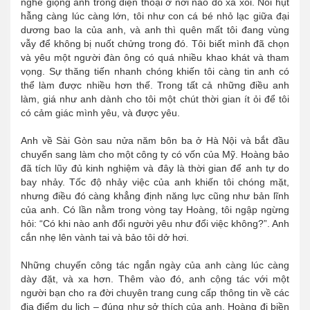
nghe giọng anh trong điện thoại ở nơi nào đó xa xôi. Nỗi hụt
hẫng càng lúc càng lớn, tôi như con cá bé nhỏ lạc giữa đại
dương bao la của anh, và anh thì quên mất tôi đang vùng
vẫy để không bị nuốt chửng trong đó. Tôi biết mình đã chọn
và yêu một người đàn ông có quá nhiều khao khát và tham
vọng. Sự thăng tiến nhanh chóng khiến tôi càng tin anh có
thể làm được nhiều hơn thế. Trong tất cả những điều anh
làm, giá như anh dành cho tôi một chút thời gian ít ỏi để tôi
có cảm giác mình yêu, và được yêu.
Anh về Sài Gòn sau nửa năm bôn ba ở Hà Nội và bắt đầu
chuyển sang làm cho một công ty có vốn của Mỹ. Hoàng bảo
đã tích lũy đủ kinh nghiệm và đây là thời gian để anh tự do
bay nhảy. Tốc độ nhảy việc của anh khiến tôi chóng mặt,
nhưng điều đó càng khẳng định năng lực cũng như bản lĩnh
của anh. Có lần nằm trong vòng tay Hoàng, tôi ngập ngừng
hỏi: “Có khi nào anh đổi người yêu như đổi việc không?”. Anh
cắn nhẹ lên vành tai và bảo tôi dở hơi.
Những chuyến công tác ngắn ngày của anh càng lúc càng
dày đặt, và xa hơn. Thêm vào đó, anh cộng tác với một
người bạn cho ra đời chuyên trang cung cấp thông tin về các
địa điểm du lịch – đúng như sở thích của anh. Hoàng đi biền