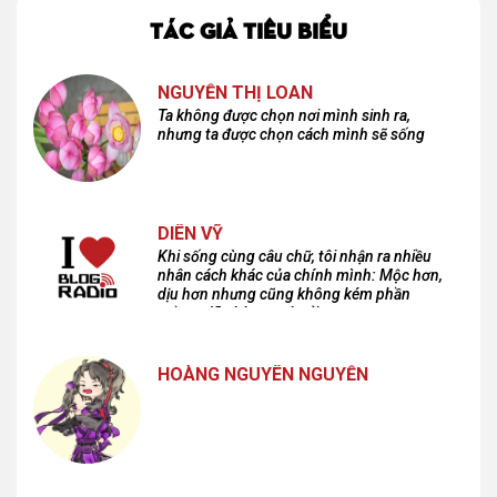
TÁC GIẢ TIÊU BIỂU
NGUYỄN THỊ LOAN
Ta không được chọn nơi mình sinh ra,
nhưng ta được chọn cách mình sẽ sống
DIÊN VỸ
Khi sống cùng câu chữ, tôi nhận ra nhiều
nhân cách khác của chính mình: Mộc hơn,
dịu hơn nhưng cũng không kém phần
cuồng dã và hoang hoải...
HOÀNG NGUYÊN NGUYỄN