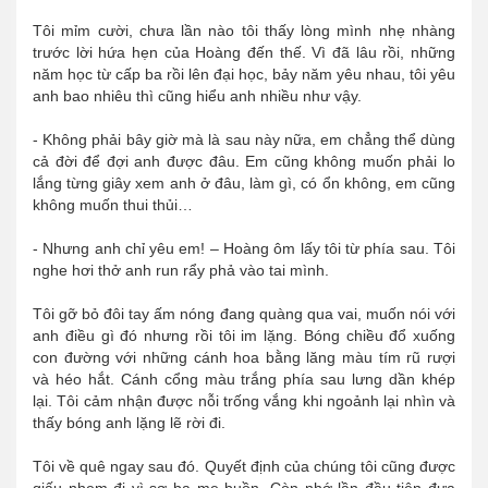
Tôi mỉm cười, chưa lần nào tôi thấy lòng mình nhẹ nhàng
trước lời hứa hẹn của Hoàng đến thế. Vì đã lâu rồi, những
năm học từ cấp ba rồi lên đại học, bảy năm yêu nhau, tôi yêu
anh bao nhiêu thì cũng hiểu anh nhiều như vậy.
- Không phải bây giờ mà là sau này nữa, em chẳng thể dùng
cả đời để đợi anh được đâu. Em cũng không muốn phải lo
lắng từng giây xem anh ở đâu, làm gì, có ổn không, em cũng
không muốn thui thủi…
- Nhưng anh chỉ yêu em! – Hoàng ôm lấy tôi từ phía sau. Tôi
nghe hơi thở anh run rẩy phả vào tai mình.
Tôi gỡ bỏ đôi tay ấm nóng đang quàng qua vai, muốn nói với
anh điều gì đó nhưng rồi tôi im lặng. Bóng chiều đổ xuống
con đường với những cánh hoa bằng lăng màu tím rũ rượi
và héo hắt. Cánh cổng màu trắng phía sau lưng dần khép
lại. Tôi cảm nhận được nỗi trống vắng khi ngoảnh lại nhìn và
thấy bóng anh lặng lẽ rời đi.
Tôi về quê ngay sau đó. Quyết định của chúng tôi cũng được