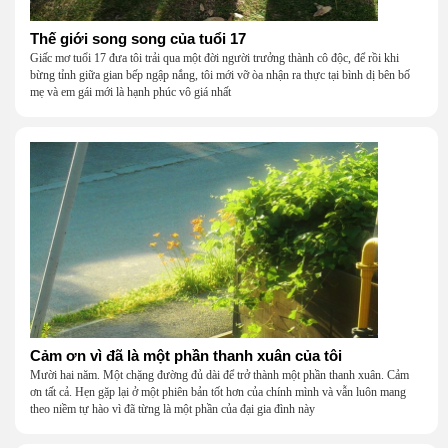
Thế giới song song của tuổi 17
Giấc mơ tuổi 17 đưa tôi trải qua một đời người trưởng thành cô độc, để rồi khi
bừng tỉnh giữa gian bếp ngập nắng, tôi mới vỡ òa nhận ra thực tại bình dị bên bố
mẹ và em gái mới là hạnh phúc vô giá nhất
Cảm ơn vì đã là một phần thanh xuân của tôi
Mười hai năm. Một chặng đường đủ dài để trở thành một phần thanh xuân. Cảm
ơn tất cả. Hẹn gặp lại ở một phiên bản tốt hơn của chính mình và vẫn luôn mang
theo niềm tự hào vì đã từng là một phần của đại gia đình này