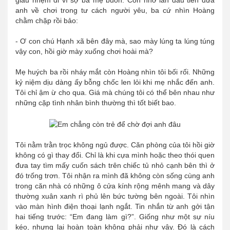
giấu nhẹm đi vì sợ ba mẹ buồn. Còn nhớ lần đầu tiên đưa
anh về chơi trong tư cách người yêu, ba cứ nhìn Hoàng
chằm chặp rồi bảo:
- Ơ con chú Hạnh xã bên đây mà, sao mày lúng ta lúng túng
vậy con, hồi giờ mày xuống chơi hoài mà?
Mẹ huých ba rồi nháy mắt còn Hoàng nhìn tôi bối rối. Những
kỷ niệm dịu dàng ấy bỗng chốc len lỏi khi mẹ nhắc đến anh.
Tôi chỉ ậm ừ cho qua. Giá mà chúng tôi có thể bên nhau như
những cặp tình nhân bình thường thì tốt biết bao.
Tôi nằm trằn trọc không ngủ được. Căn phòng của tôi hồi giờ
không có gì thay đổi. Chỉ là khi cựa mình hoặc theo thói quen
đưa tay tìm mấy cuốn sách trên chiếc tủ nhỏ cạnh bên thì ở
đó trống trơn. Tôi nhận ra mình đã không còn sống cùng anh
trong căn nhà có những ô cửa kính rộng mênh mang và dây
thường xuân xanh rì phủ lên bức tường bên ngoài. Tôi nhìn
vào màn hình điện thoại lạnh ngắt. Tin nhắn từ anh gởi tận
hai tiếng trước: “Em đang làm gì?”. Giống như một sự níu
kéo, nhưng lại hoàn toàn không phải như vậy. Đó là cách