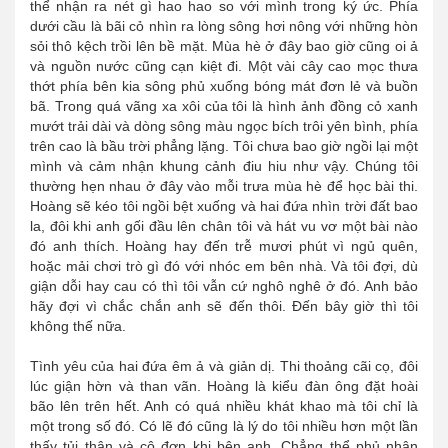
thể nhận ra nét gì hao hao so với mình trong ký ức. Phía
dưới cầu là bãi cỏ nhìn ra lòng sông hơi nông với những hòn
sỏi thô kệch trồi lên bề mặt. Mùa hè ở đây bao giờ cũng oi ả
và nguồn nước cũng cạn kiệt đi. Một vài cây cao mọc thưa
thớt phía bên kia sông phủ xuống bóng mát đơn lẻ và buồn
bã. Trong quá vãng xa xôi của tôi là hình ảnh đồng cỏ xanh
mướt trải dài và dòng sông màu ngọc bích trôi yên bình, phía
trên cao là bầu trời phẳng lặng. Tôi chưa bao giờ ngồi lại một
mình và cảm nhận khung cảnh điu hiu như vậy. Chúng tôi
thường hẹn nhau ở đây vào mỗi trưa mùa hè để học bài thi.
Hoàng sẽ kéo tôi ngồi bệt xuống và hai đứa nhìn trời đất bao
la, đôi khi anh gối đầu lên chân tôi và hát vu vơ một bài nào
đó anh thích. Hoàng hay đến trễ mươi phút vì ngủ quên,
hoặc mải chơi trò gì đó với nhóc em bên nhà. Và tôi đợi, dù
giận dỗi hay cau có thì tôi vẫn cứ nghô nghê ở đó. Anh bảo
hãy đợi vì chắc chắn anh sẽ đến thôi. Đến bây giờ thì tôi
không thế nữa.
Tình yêu của hai đứa êm ả và giản dị. Thi thoảng cãi cọ, đôi
lúc giận hờn và than vãn. Hoàng là kiểu đàn ông đặt hoài
bão lên trên hết. Anh có quá nhiều khát khao mà tôi chỉ là
một trong số đó. Có lẽ đó cũng là lý do tôi nhiều hơn một lần
thấy tủi thân và cô đơn khi bên anh. Chẳng thể phủ nhận