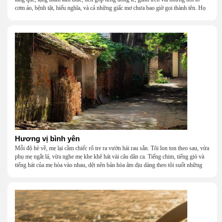
cơm áo, bệnh tật, hiếu nghĩa, và cả những giấc mơ chưa bao giờ gọi thành tên. Họ
khắc khẩu, cãi vã, bướng bỉnh, yếu đuối, rồi lại ôm nhau mà cười, mà khóc, mà
gắng gượng đi tiếp qua những mùa giông gió. Họ không giàu, nhưng họ dựng nên
một mái nhà bằng lòng thương, bằng sự nhẫn nại và một niềm tin cũ kỹ rằng: dẫu
nghèo đến đâu, cũng còn có nhau để quay về.
Hương vị bình yên
Mỗi độ hè về, mẹ lại cầm chiếc rổ tre ra vườn hái rau sắn. Tôi lon ton theo sau, vừa
phụ mẹ ngắt lá, vừa nghe mẹ khe khẽ hát vài câu dân ca. Tiếng chim, tiếng gió và
tiếng hát của mẹ hòa vào nhau, dệt nên bản hòa âm dịu dàng theo tôi suốt những
năm tháng tuổi thơ.