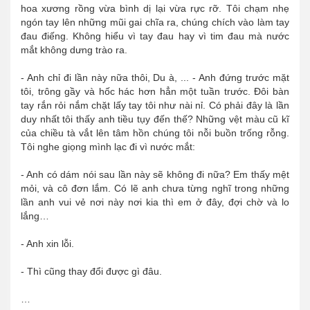
hoa xương rồng vừa bình dị lại vừa rực rỡ. Tôi chạm nhẹ
ngón tay lên những mũi gai chĩa ra, chúng chích vào làm tay
đau điếng. Không hiểu vì tay đau hay vì tim đau mà nước
mắt không dưng trào ra.
- Anh chỉ đi lần này nữa thôi, Du à, ... - Anh đứng trước mặt
tôi, trông gầy và hốc hác hơn hẳn một tuần trước. Đôi bàn
tay rắn rỏi nắm chặt lấy tay tôi như nài nỉ. Có phải đây là lần
duy nhất tôi thấy anh tiều tụy đến thế? Những vệt màu cũ kĩ
của chiều tà vắt lên tâm hồn chúng tôi nỗi buồn trống rỗng.
Tôi nghe giọng mình lạc đi vì nước mắt:
- Anh có dám nói sau lần này sẽ không đi nữa? Em thấy mệt
mỏi, và cô đơn lắm. Có lẽ anh chưa từng nghĩ trong những
lần anh vui vẻ nơi này nơi kia thì em ở đây, đợi chờ và lo
lắng…
- Anh xin lỗi.
- Thì cũng thay đổi được gì đâu.
…