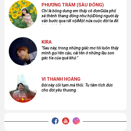
PHƯƠNG TRÂM (SẦU ĐÔNG)
Chỉ là bỗng dưng em thấy cô đơnGiữa phố
xá thênh thang đông như hộiDòng người ấy
vẫn bước qua rất vộiMột nửa cuộc đời ta để
lại nơi đâu?
KIRA
"Sau này, trong những giấc mơ tôi luôn thấy
mình gọi tên cậu, cái tên ở những lầu son
gác tía của quá khứ."
VI THANH HOÀNG
Đời này cõi tạm mà thôi. Tu tâm tích đức
cho đời yêu thương.