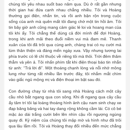
chúng tôi yêu nhau suốt bao năm qua. Dù ở rất gần nhưng
thời gian hai đứa cạnh nhau chẳng nhiều. Tôi và Hoàng
thường gọi điện, nhắn tin, và rồi anh bận rộn trong cuộc
sống của anh mà quên mất tôi đang chờ một tin hồi âm. Tôi
tin bây giờ anh cũng mang cảm giác lẻ loi và hoang man của
tôi khi ấy. Tôi chẳng thể dùng cả đời mình để đợi Hoàng,
trong khi anh mãi theo đuổi niềm vui mà đam mê. Thanh
xuân của tôi đã trôi qua cùng anh, chàng trai có nụ cười má
lúm thân thiện và đáng mến ngày xưa. Vậy nhưng tương lai
phía trước có lẽ chỉ thuộc về riêng tôi mà thôi. Trời đêm thăm
thẳm và yên ả. Tôi nhấn phím tắt khi điện thoại báo tin nhắn
từ anh: “Trả lời đi”. Một thoáng chạnh lòng và nỗi nhớ mông
lung như từng rất nhiều lần trước đây, tôi nhắm mắt chìm
vào giấc ngủ mộng mị và điện thoại im bặt sau đó.
Con đường chạy từ nhà tôi sang nhà Hoàng cách một cây
cầu nhỏ bắt ngang qua con sông. Khi đi ngang qua cây cầu
ấy tâm trí tôi lại loáng thoáng hình ảnh cậu nam sinh chạy xe
đạp băng băng và hai tay dang rộng không cầm lái. Có cô bé
mặc áo dài trắng cười bẽn lẽn nhìn cậu rồi ngượng ngùng
quay đi. Kỷ niệm của chúng tôi mập mờ và hình như đã trôi
qua lâu lắm rồi. Tôi và Hoàng thay đổi nhiều đến mức chẳng