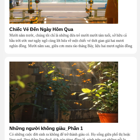
Chiếc Vé Đến Ngày Hôm Qua
Mười năm trước, chúng tôi chỉ là những đứa trẻ mười mười tám tuổi, sở hữu cả
bầu trời ước mơ ngây ngô cùng lời hứa về một chiếc vé thời gian giá hai mươi
nghìn đồng. Mười năm sau, giữa cơn mưa rào tháng Bảy, liệu hai mươi nghìn đồng
có giúp chúng tôi tìm lại được thanh xuân đã bỏ lỡ?
Những người không giàu_Phần 1
Có những cuộc đời sinh ra không để trở thành giàu có. Họ sống giữa phố thị hoặc
làng quê, lặng thầm làm thuê, tích góp từng đồng lẻ, gánh trên vai những nỗi lo