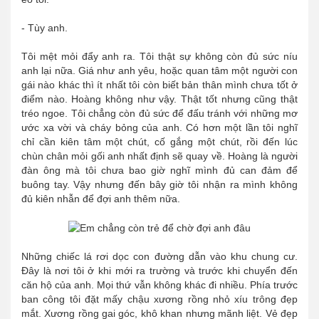
- Tùy anh.
Tôi mệt mỏi đẩy anh ra. Tôi thật sự không còn đủ sức níu
anh lại nữa. Giá như anh yêu, hoặc quan tâm một người con
gái nào khác thì ít nhất tôi còn biết bản thân mình chưa tốt ở
điểm nào. Hoàng không như vậy. Thật tốt nhưng cũng thật
tréo ngoe. Tôi chẳng còn đủ sức để đấu tránh với những mơ
ước xa vời và cháy bỏng của anh. Có hơn một lần tôi nghĩ
chỉ cần kiên tâm một chút, cố gắng một chút, rồi đến lúc
chùn chân mỏi gối anh nhất định sẽ quay về. Hoàng là người
đàn ông mà tôi chưa bao giờ nghĩ mình đủ can đảm để
buông tay. Vậy nhưng đến bây giờ tôi nhận ra mình không
đủ kiên nhẫn để đợi anh thêm nữa.
Những chiếc lá rơi dọc con đường dẫn vào khu chung cư.
Đây là nơi tôi ở khi mới ra trường và trước khi chuyển đến
căn hộ của anh. Mọi thứ vẫn không khác đi nhiều. Phía trước
ban công tôi đặt mấy chậu xương rồng nhỏ xíu trông đẹp
mắt. Xương rồng gai góc, khô khan nhưng mãnh liệt. Vẻ đẹp