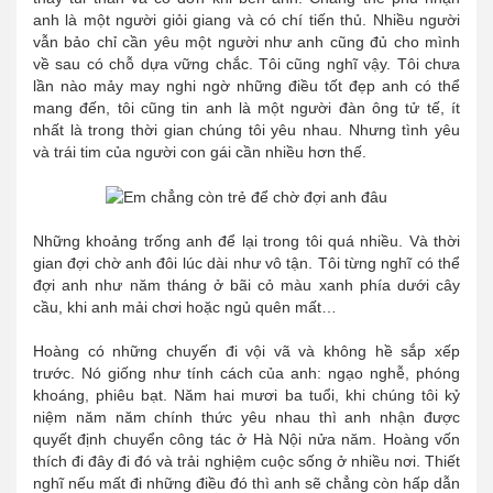
anh là một người giỏi giang và có chí tiến thủ. Nhiều người
vẫn bảo chỉ cần yêu một người như anh cũng đủ cho mình
về sau có chỗ dựa vững chắc. Tôi cũng nghĩ vậy. Tôi chưa
lần nào mảy may nghi ngờ những điều tốt đẹp anh có thể
mang đến, tôi cũng tin anh là một người đàn ông tử tế, ít
nhất là trong thời gian chúng tôi yêu nhau. Nhưng tình yêu
và trái tim của người con gái cần nhiều hơn thế.
Những khoảng trống anh để lại trong tôi quá nhiều. Và thời
gian đợi chờ anh đôi lúc dài như vô tận. Tôi từng nghĩ có thể
đợi anh như năm tháng ở bãi cỏ màu xanh phía dưới cây
cầu, khi anh mải chơi hoặc ngủ quên mất…
Hoàng có những chuyến đi vội vã và không hề sắp xếp
trước. Nó giống như tính cách của anh: ngạo nghễ, phóng
khoáng, phiêu bạt. Năm hai mươi ba tuổi, khi chúng tôi kỷ
niệm năm năm chính thức yêu nhau thì anh nhận được
quyết định chuyển công tác ở Hà Nội nửa năm. Hoàng vốn
thích đi đây đi đó và trải nghiệm cuộc sống ở nhiều nơi. Thiết
nghĩ nếu mất đi những điều đó thì anh sẽ chẳng còn hấp dẫn