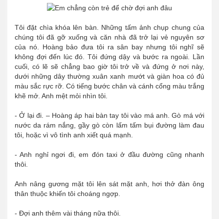
Tôi đặt chìa khóa lên bàn. Những tấm ảnh chụp chung của
chúng tôi đã gỡ xuống và căn nhà đã trở lại vẻ nguyên sơ
của nó. Hoàng bảo đưa tôi ra sân bay nhưng tôi nghĩ sẽ
không đợi đến lúc đó. Tôi đứng dậy và bước ra ngoài. Lần
cuối, có lẽ sẽ chẳng bao giờ tôi trở về và đứng ở nơi này,
dưới những dây thường xuân xanh mướt và giàn hoa có đủ
màu sắc rực rỡ. Có tiếng bước chân và cánh cổng màu trắng
khẽ mở. Anh mệt mỏi nhìn tôi.
- Ở lại đi. – Hoàng áp hai bàn tay tôi vào má anh. Gò má với
nước da rám nắng, gầy gò còn lấm tấm bụi đường làm đau
tôi, hoặc vì vô tình anh xiết quá mạnh.
- Anh nghỉ ngơi đi, em đón taxi ở đầu đường cũng nhanh
thôi.
Anh nâng gương mặt tôi lên sát mặt anh, hơi thở đàn ông
thân thuộc khiến tôi choáng ngợp.
- Đợi anh thêm vài tháng nữa thôi.