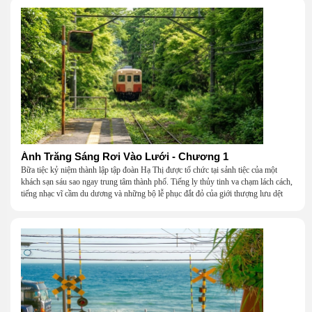
Ánh Trăng Sáng Rơi Vào Lưới - Chương 1
Bữa tiệc kỷ niệm thành lập tập đoàn Hạ Thị được tổ chức tại sảnh tiệc của một
khách sạn sáu sao ngay trung tâm thành phố. Tiếng ly thủy tinh va chạm lách cách,
tiếng nhạc vĩ cầm du dương và những bộ lễ phục đắt đỏ của giới thượng lưu dệt
nên một khung cảnh hoa lệ đến ngột ngạt.