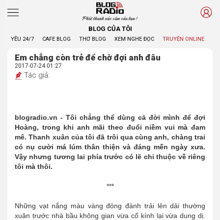
Phát thanh xúc cảm của bạn !
BLOG CỦA TÔI
YÊU 24/7
CAFE BLOG
THƠ BLOG
XEM NGHE ĐỌC
TRUYỆN ONLINE
BL
Em chẳng còn trẻ để chờ đợi anh đâu
2017-07-24 01:27
Tác giả:
blogradio.vn - Tôi chẳng thể dùng cả đời mình để đợi
Hoàng, trong khi anh mãi theo đuổi niềm vui mà đam
mê. Thanh xuân của tôi đã trôi qua cùng anh, chàng trai
có nụ cười má lúm thân thiện và đáng mến ngày xưa.
Vậy nhưng tương lai phía trước có lẽ chỉ thuộc về riêng
tôi mà thôi.
***
Những vạt nắng màu vàng đỏng đảnh trải lên dải thường
xuân trước nhà bầu không gian vừa cổ kính lại vừa dung dị.