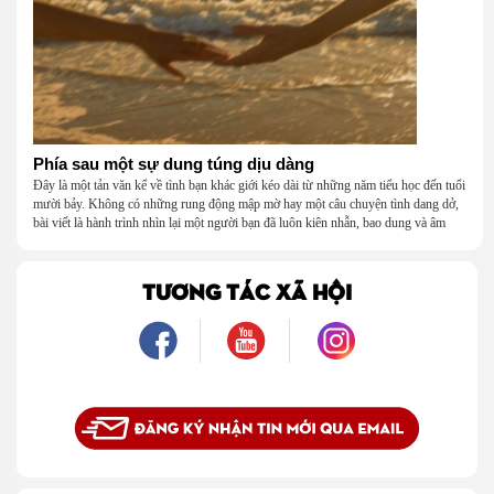
Phía sau một sự dung túng dịu dàng
Đây là một tản văn kể về tình bạn khác giới kéo dài từ những năm tiểu học đến tuổi
mười bảy. Không có những rung động mập mờ hay một câu chuyện tình dang dở,
bài viết là hành trình nhìn lại một người bạn đã luôn kiên nhẫn, bao dung và âm
thầm dung túng những vụng về, bướng bỉnh của tôi. Qua những ký ức nhỏ bé và
bình dị, tôi nhận ra điều quý giá nhất thanh xuân từng dành tặng mình không phải
là một mối tình, mà là một người luôn cho tôi quyền được là chính mình.
TƯƠNG TÁC XÃ HỘI