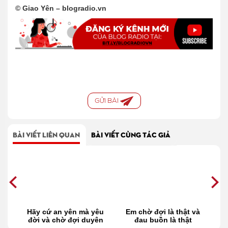
© Giao Yên – blogradio.vn
GỬI BÀI
BÀI VIẾT LIÊN QUAN
BÀI VIẾT CÙNG TÁC GIẢ
êu
Em chờ đợi là thật và
Cho em thêm niềm tin
ên
đau buồn là thật
để chờ đợi được
k
không anh?