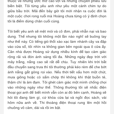
thuộc về những ước mơ cao vợi và những chuyến phiêu lưu
biền biệt. Tôi từng yêu anh như yêu một cánh chim tự do
giữa bầu trời. Mãi đến bây giờ tôi mới nhận ra cuộc đời là
một cuộc chơi rong ruổi mà Hoàng chưa từng có ý định chọn
tôi là điểm dừng chân cuối cùng.
Tôi biết yêu anh sẽ mệt mỏi và cô đơn, phải nhẫn nại và bao
dung. Thế nhưng tôi không một lần nào nghĩ sẽ buông tay
như thế này. Có tiếng gió thổi xào xạc làm nhánh cây va đập
vào cửa sổ, tôi nhìn ra không gian bên ngoài qua ô cửa ấy.
Căn nhà được Hoàng sử dụng nhiều kính để tạo cảm giác
rộng rãi và đón ánh sáng tối đa. Những ngày đẹp trời với
mây trắng, nắng cao sẽ rất dễ chịu. Tuy nhiên khi trời bắt
đầu chuyển sang trưa thì tôi thường phải kéo rèm để che bớt
ánh nắng gắt gỏng rọi vào. Nếu thời tiết xấu hơn một chút,
mưa giông hoặc có sấm chớp thì không khí thật buồn tẻ,
thậm chí là ảm đạm. Tôi ghét cảm giác một mình chống chọi
vào những ngày như thế. Thông thường tôi sẽ nhấc điện
thoại gọi anh để biết mình vẫn còn ai đó bên cạnh, Hoàng sẽ
hỏi tôi đang làm gì, cứ khóa cửa lại và ngồi đọc sách, vài
hôm nữa anh về. Thi thoảng điện thoại rung lên một hồi
chuông vô cảm, dài và rồi im bặt.