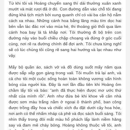
Từ khi tôi và Hoàng chuyển sang thì dải thường xuân xanh
mướt và mát rượi đã ở đó. Con đường dẫn vào chỗ tôi đang
đứng khá tịch mịch bởi xung quanh chỉ có vài ba căn hộ nằm
cách xa nhau. Những cánh hoa bằng lăng màu tím dọc hai
bên vẫn lác đác rơi vào mùa hè, thi thoảng gió thổi qua làm
cánh hoa bay lả tả khắp nơi. Tôi thường đi bộ trên con
đường này vào buổi chiều chập choạng và đứng ở góc cuối
cùng, nơi rẽ ra đường chính để đợi anh. Tôi chưa từng nghĩ
sẽ có lúc chúng tôi cũng rẽ sang hai hướng và lạc nhau như
vậy.
Mấy bộ quần áo, sách vở và đồ dùng suốt mấy năm qua
được sắp xếp gọn gàng trong vali. Tôi muốn trả lại anh, và
cả cho tôi một cuộc sống hoàn toàn không vương vấn hình
bóng của người kia. Đây là nơi lần đầu tiên khi Hoàng ôm
chầm lấy tôi và bảo: “anh đã thực hiện được mơ ước thứ
nhất của mình rồi”. Anh như đứa bé khi khoe về căn nhà
được sơn màu trắng nằm ở ngoại ô thành phố, ban công
được trồng đầy hoa và chiếc xích đu đặt dưới cây hoa hòe,
nơi anh có thể nhấm nháp cà phê và đọc sách buổi sáng. Tôi
nhìn thấy trong đôi mắt màu hổ phách lấp lánh niềm hăng
say và đam mê cháy bỏng. Hoàng không thuộc về tôi, anh