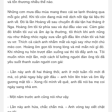
và tổn thương nhiều thế nào.
Những cơn mưa đầu mùa mang theo cái se lạnh thoáng qua
mỗi góc phố. Khi tôi còn đang mải mê dịch nốt tập tài liệu thì
anh về. Đó là lần Hoàng về sau chuyến đi dài tận hai tháng ở
Nga. Hoàng ôm tôi từ phía sau và dụi đầu vào vai. Cảm giác
đó khiến tôi vui và ấm áp lạ thường, tôi thích khi anh nũng
nịu như thằng nhóc ngày xưa vẫn gối đầu lên chân tôi và hát
vu vơ. Thích cả cách anh nhắm mắt và ngủ say như một chú
mèo con. Hoàng ôm gọn tôi trong lòng và mê mẩn nói gì đó.
Khi những nụ hôn trượt dần xuống vai thì tôi đẩy anh ra. Tôi
muốn nhìn một lần, một cách kĩ lưỡng người đàn ông tôi đã
yêu suốt thanh xuân người con gái:
- Lần này anh đi hai tháng thôi, anh ở một tuần rồi mới đi
mà, có phải ngay bây giờ đâu – anh hôn lên trán và ôm lấy
gương mặt tôi – Xong rồi mình về quê, anh đã nói ba mẹ coi
ngày sang nhà em.
- Một năm trước anh cũng nói như vậy.
- Lần này anh hứa, chắc chắn mà. – Anh vòng tay xiết chặt
eo tôi.