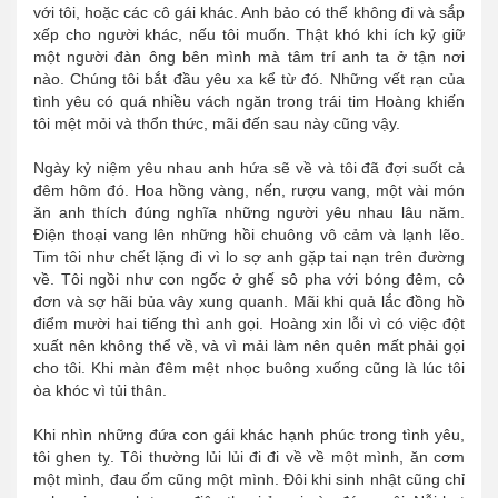
với tôi, hoặc các cô gái khác. Anh bảo có thể không đi và sắp
xếp cho người khác, nếu tôi muốn. Thật khó khi ích kỷ giữ
một người đàn ông bên mình mà tâm trí anh ta ở tận nơi
nào. Chúng tôi bắt đầu yêu xa kể từ đó. Những vết rạn của
tình yêu có quá nhiều vách ngăn trong trái tim Hoàng khiến
tôi mệt mỏi và thổn thức, mãi đến sau này cũng vậy.
Ngày kỷ niệm yêu nhau anh hứa sẽ về và tôi đã đợi suốt cả
đêm hôm đó. Hoa hồng vàng, nến, rượu vang, một vài món
ăn anh thích đúng nghĩa những người yêu nhau lâu năm.
Điện thoại vang lên những hồi chuông vô cảm và lạnh lẽo.
Tim tôi như chết lặng đi vì lo sợ anh gặp tai nạn trên đường
về. Tôi ngồi như con ngốc ở ghế sô pha với bóng đêm, cô
đơn và sợ hãi bủa vây xung quanh. Mãi khi quả lắc đồng hồ
điểm mười hai tiếng thì anh gọi. Hoàng xin lỗi vì có việc đột
xuất nên không thể về, và vì mải làm nên quên mất phải gọi
cho tôi. Khi màn đêm mệt nhọc buông xuống cũng là lúc tôi
òa khóc vì tủi thân.
Khi nhìn những đứa con gái khác hạnh phúc trong tình yêu,
tôi ghen tỵ. Tôi thường lủi lủi đi đi về về một mình, ăn cơm
một mình, đau ốm cũng một mình. Đôi khi sinh nhật cũng chỉ