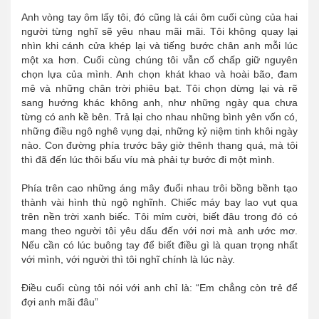
Anh vòng tay ôm lấy tôi, đó cũng là cái ôm cuối cùng của hai
người từng nghĩ sẽ yêu nhau mãi mãi. Tôi không quay lại
nhìn khi cánh cửa khép lại và tiếng bước chân anh mỗi lúc
một xa hơn. Cuối cùng chúng tôi vẫn cố chấp giữ nguyên
chọn lựa của mình. Anh chọn khát khao và hoài bão, đam
mê và những chân trời phiêu bạt. Tôi chọn dừng lại và rẽ
sang hướng khác không anh, như những ngày qua chưa
từng có anh kề bên. Trả lại cho nhau những bình yên vốn có,
những điều ngô nghê vụng dại, những kỷ niệm tinh khôi ngày
nào. Con đường phía trước bây giờ thênh thang quá, mà tôi
thì đã đến lúc thôi bấu víu mà phải tự bước đi một mình.
Phía trên cao những áng mây đuổi nhau trôi bồng bềnh tạo
thành vài hình thù ngộ nghĩnh. Chiếc máy bay lao vụt qua
trên nền trời xanh biếc. Tôi mỉm cười, biết đâu trong đó có
mang theo người tôi yêu dấu đến với nơi mà anh ước mơ.
Nếu cần có lúc buông tay để biết điều gì là quan trọng nhất
với mình, với người thì tôi nghĩ chính là lúc này.
Điều cuối cùng tôi nói với anh chỉ là: “Em chẳng còn trẻ để
đợi anh mãi đâu”