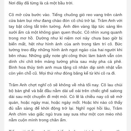
Nơi đây đã từng là cả một bầu trời.
Cô mở cửa bước vào. Tiếng chuông gió reo vang trên cánh
cửa bám bụi như đang chào đón cô chủ trở lại. Trâm Anh với
tay bật công tắt trên tường. Ánh đèn vàng lập tức sáng lên
sưởi ấm cả một không gian quen thuộc. Cô nhìn xung quanh
trong mơ hồ. Dường như kỉ niệm nơi này chưa bao giờ bị
biến mất, hệt như hình ảnh của anh trong tâm trí cô. Bức
tường treo đầy những hình ảnh ngọt ngào của hai người khi
bên nhau. Những giấy note ghi công thức làm bánh vẫn còn
dính chi chít trên mảng tường phía sau máy pha cà phê.
Bình hoa thủy tinh anh mua tặng cô nhân dịp sinh nhật vẫn
còn yên chỗ cũ. Mọi thứ như đóng băng kể từ khi cô ra đi.
Trâm Anh chợt nghĩ cô sẽ không về nhà tối nay. Cô lau chùi
bộ bàn ghế và bắt đầu nằm dài uể oải trên chiếc ghế salong
dài sau một chuyến đi mệt mỏi. Có lẽ là chiều nay cô sẽ mở
quán, hoặc ngày mai, hoặc ngày mốt. Hoặc khi nào cô thấy
đủ sẵn sàng để khởi động trở lại. Nghĩ ngợi hồi lâu, Trâm
Anh chìm vào giấc ngủ trưa say sưa như một con mèo nhỏ
nằm cuộn mình trong chăn ấm.