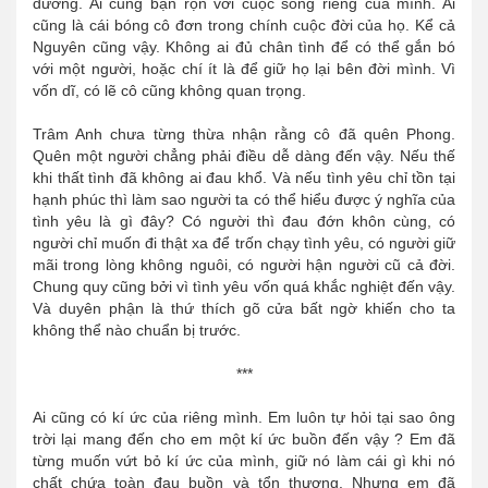
đường. Ai cũng bận rộn với cuộc sống riêng của mình. Ai
cũng là cái bóng cô đơn trong chính cuộc đời của họ. Kể cả
Nguyên cũng vậy. Không ai đủ chân tình để có thể gắn bó
với một người, hoặc chí ít là để giữ họ lại bên đời mình. Vì
vốn dĩ, có lẽ cô cũng không quan trọng.
Trâm Anh chưa từng thừa nhận rằng cô đã quên Phong.
Quên một người chẳng phải điều dễ dàng đến vậy. Nếu thế
khi thất tình đã không ai đau khổ. Và nếu tình yêu chỉ tồn tại
hạnh phúc thì làm sao người ta có thể hiểu được ý nghĩa của
tình yêu là gì đây? Có người thì đau đớn khôn cùng, có
người chỉ muốn đi thật xa để trốn chạy tình yêu, có người giữ
mãi trong lòng không nguôi, có người hận người cũ cả đời.
Chung quy cũng bởi vì tình yêu vốn quá khắc nghiệt đến vậy.
Và duyên phận là thứ thích gõ cửa bất ngờ khiến cho ta
không thể nào chuẩn bị trước.
***
Ai cũng có kí ức của riêng mình. Em luôn tự hỏi tại sao ông
trời lại mang đến cho em một kí ức buồn đến vậy ? Em đã
từng muốn vứt bỏ kí ức của mình, giữ nó làm cái gì khi nó
chất chứa toàn đau buồn và tổn thương. Nhưng em đã