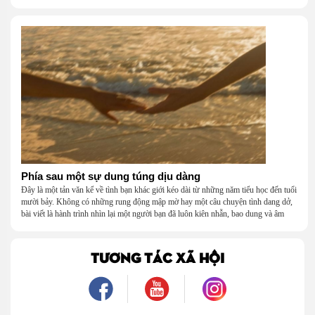
năm tháng tuổi thơ.
Phía sau một sự dung túng dịu dàng
Đây là một tản văn kể về tình bạn khác giới kéo dài từ những năm tiểu học đến tuổi
mười bảy. Không có những rung động mập mờ hay một câu chuyện tình dang dở,
bài viết là hành trình nhìn lại một người bạn đã luôn kiên nhẫn, bao dung và âm
thầm dung túng những vụng về, bướng bỉnh của tôi. Qua những ký ức nhỏ bé và
bình dị, tôi nhận ra điều quý giá nhất thanh xuân từng dành tặng mình không phải
là một mối tình, mà là một người luôn cho tôi quyền được là chính mình.
TƯƠNG TÁC XÃ HỘI