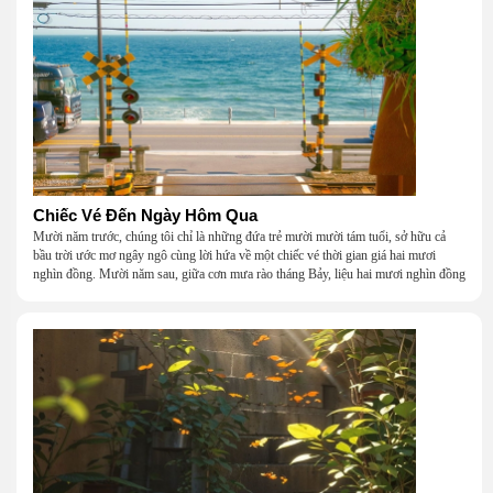
Chiếc Vé Đến Ngày Hôm Qua
Mười năm trước, chúng tôi chỉ là những đứa trẻ mười mười tám tuổi, sở hữu cả
bầu trời ước mơ ngây ngô cùng lời hứa về một chiếc vé thời gian giá hai mươi
nghìn đồng. Mười năm sau, giữa cơn mưa rào tháng Bảy, liệu hai mươi nghìn đồng
có giúp chúng tôi tìm lại được thanh xuân đã bỏ lỡ?