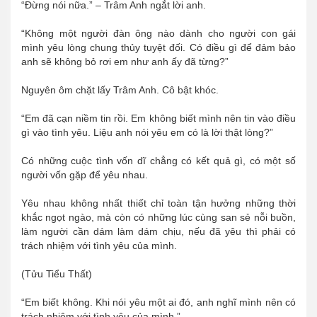
“Đừng nói nữa.” – Trâm Anh ngắt lời anh.
“Không một người đàn ông nào dành cho người con gái
mình yêu lòng chung thủy tuyệt đối. Có điều gì để đảm bảo
anh sẽ không bỏ rơi em như anh ấy đã từng?”
Nguyên ôm chặt lấy Trâm Anh. Cô bật khóc.
“Em đã cạn niềm tin rồi. Em không biết mình nên tin vào điều
gì vào tình yêu. Liệu anh nói yêu em có là lời thật lòng?”
Có những cuộc tình vốn dĩ chẳng có kết quả gì, có một số
người vốn gặp để yêu nhau.
Yêu nhau không nhất thiết chỉ toàn tận hưởng những thời
khắc ngọt ngào, mà còn có những lúc cùng san sẻ nỗi buồn,
làm người cần dám làm dám chịu, nếu đã yêu thì phải có
trách nhiệm với tình yêu của mình.
(Tửu Tiểu Thất)
“Em biết không. Khi nói yêu một ai đó, anh nghĩ mình nên có
trách nhiệm với tình yêu của mình.”