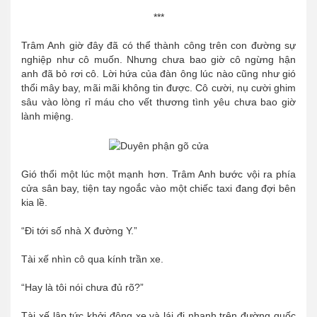
***
Trâm Anh giờ đây đã có thể thành công trên con đường sự
nghiệp như cô muốn. Nhưng chưa bao giờ cô ngừng hận
anh đã bỏ rơi cô. Lời hứa của đàn ông lúc nào cũng như gió
thổi mây bay, mãi mãi không tin được. Cô cười, nụ cười ghim
sâu vào lòng rỉ máu cho vết thương tình yêu chưa bao giờ
lành miệng.
Gió thổi một lúc một mạnh hơn. Trâm Anh bước vội ra phía
cửa sân bay, tiện tay ngoắc vào một chiếc taxi đang đợi bên
kia lề.
“Đi tới số nhà X đường Y.”
Tài xế nhìn cô qua kính trần xe.
“Hay là tôi nói chưa đủ rõ?”
Tài xế lập tức khởi động xe và lái đi nhanh trên đường quốc