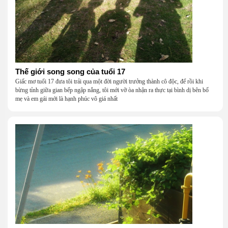
Thế giới song song của tuổi 17
Giấc mơ tuổi 17 đưa tôi trải qua một đời người trưởng thành cô độc, để rồi khi
bừng tỉnh giữa gian bếp ngập nắng, tôi mới vỡ òa nhận ra thực tại bình dị bên bố
mẹ và em gái mới là hạnh phúc vô giá nhất