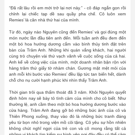
“Đã rất lâu rồi em mới trở lại nơi này.” - cô đáp ngắn gọn rồi
chỉnh lại chiếc tạp dề sau quầy pha chế. Cô luôn xem
Remies’ là căn nhà thứ hai của mình.
Từ đó, ngày nào Nguyên cũng đến Remies’ và gọi đúng một
món nước lần đầu tiên anh đến. Mỗi tuần anh đều đem đến
một bó hoa hướng dương cắm vào bình thủy tinh đặt trên
bàn của Trâm Anh. Những khi quán vắng khách, hai người
cùng trò chuyện vài thứ vạch vãnh về cuộc sống của cả hai.
Anh kể về công việc của mình, một doanh nhân bận rộn với
hàng trăm thứ giấy tờ nhàm chán. Gương mặt mệt mỏi của
anh mỗi khi bước vào Remies’ đều lập tức tan biến hết, dành
chỗ cho nụ cười hạnh phúc khi nhìn thấy Trâm Anh.
Thời gian trôi qua thấm thoát đã 3 năm. Khôi Nguyên quyết
định hôm nay sẽ bày tỏ tình cảm của mình cho cô biết. Như
thường lệ, anh cầm theo một bó hoa hướng dương bước vào
cửa hàng. Trâm Anh đang gỡ bỏ những bức ảnh của cô và
Thiên Phong xuống, thay vào đó là những bức tranh đáng
yêu từ bọn nhỏ trong viện mồ côi tặng. Cô yêu sự hồn nhiên
không chút nghĩ ngợi của trẻ con và cô mong rằng tất cả
những vị khách tìm kiếm sự bình yên nơi đây đều có thể cảm