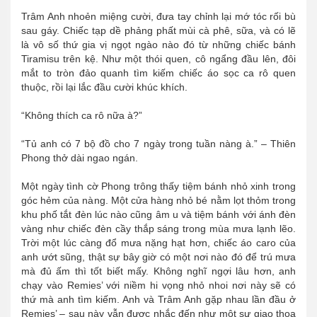
Trâm Anh nhoẻn miệng cười, đưa tay chỉnh lại mớ tóc rối bù
sau gáy. Chiếc tạp dề phảng phất mùi cà phê, sữa, và có lẽ
là vô số thứ gia vị ngọt ngào nào đó từ những chiếc bánh
Tiramisu trên kệ. Như một thói quen, cô ngẩng đầu lên, đôi
mắt to tròn đảo quanh tìm kiếm chiếc áo sọc ca rô quen
thuộc, rồi lại lắc đầu cười khúc khích.
“Không thích ca rô nữa à?”
“Tủ anh có 7 bộ đồ cho 7 ngày trong tuần nàng à.” – Thiên
Phong thở dài ngao ngán.
Một ngày tình cờ Phong trông thấy tiệm bánh nhỏ xinh trong
góc hẻm của nàng. Một cửa hàng nhỏ bé nằm lọt thỏm trong
khu phố tắt đèn lúc nào cũng âm u và tiệm bánh với ánh đèn
vàng như chiếc đèn cầy thắp sáng trong mùa mưa lạnh lẽo.
Trời một lúc càng đổ mưa nặng hạt hơn, chiếc áo caro của
anh ướt sũng, thật sự bây giờ có một nơi nào đó để trú mưa
mà đủ ấm thì tốt biết mấy. Không nghĩ ngợi lâu hơn, anh
chạy vào Remies’ với niềm hi vọng nhỏ nhoi nơi này sẽ có
thứ mà anh tìm kiếm. Anh và Trâm Anh gặp nhau lần đầu ở
Remies’ – sau này vẫn được nhắc đến như một sự giao thoa