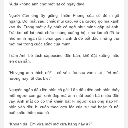
“À dạ không anh chờ một lát có ngay đây!
Người đàn ông ấy giống Thiên Phong của cô đến ngỡ
ngàng. Đôi mắt sâu, chiếc mũi cao, và cả xương gò má xanh
xao ấy. Trong một giây phút cô ngỡ như mình gặp lại anh.
Trái tim cô lại phút chốc chùng xuống hệt như lúc cô đã tự
nhủ mình ngàn lần phải quên anh đi để bắt đầu những thứ
mới mẻ trong cuộc sống của mình.
Trâm Anh bê tách cappucino đến bàn, khẽ đặt xuống mẩu
len đan sẵn.
“Hi vọng anh thích nó!” - cô vén tóc sau vành tai - “vì mùi
hương này rất đặc biệt”
Nguyên ngẩn đầu lên nhìn cô gái. Lần đầu tiên anh nhìn thấy
một người con gái xinh đẹp mà ánh mắt buồn bã nhiều đến
vậy. Ánh mắt đó có thể khiến bất kì người đàn ông nào khi
nhìn vào đều bị cuốn theo cơn lốc của sự mê hoặc từ nỗi
buồn sâu thẳm của cô.
“Khoan đã. Em vừa mới mở cửa hàng này à?”