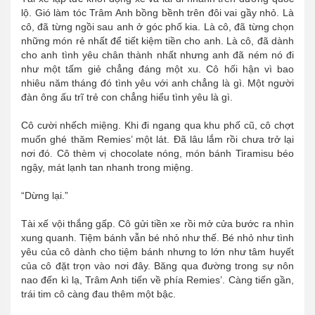
lộ. Gió làm tóc Trâm Anh bồng bềnh trên đôi vai gầy nhỏ. Là
cô, đã từng ngồi sau anh ở góc phố kia. Là cô, đã từng chọn
những món rẻ nhất để tiết kiệm tiền cho anh. Là cô, đã dành
cho anh tình yêu chân thành nhất nhưng anh đã ném nó đi
như một tấm giẻ chẳng đáng một xu. Cô hối hận vì bao
nhiêu năm tháng đó tình yêu với anh chẳng là gì. Một người
đàn ông ấu trĩ trẻ con chẳng hiểu tình yêu là gì.
Cô cười nhếch miệng. Khi đi ngang qua khu phố cũ, cô chợt
muốn ghé thăm Remies’ một lát. Đã lâu lắm rồi chưa trở lại
nơi đó. Cô thèm vị chocolate nóng, món bánh Tiramisu béo
ngậy, mát lạnh tan nhanh trong miệng.
“Dừng lại.”
Tài xế vội thắng gấp. Cô gửi tiền xe rồi mở cửa bước ra nhìn
xung quanh. Tiệm bánh vẫn bé nhỏ như thế. Bé nhỏ như tình
yêu của cô dành cho tiệm bánh nhưng to lớn như tâm huyết
của cô đặt trọn vào nơi đây. Băng qua đường trong sự nôn
nao đến kì lạ, Trâm Anh tiến về phía Remies’. Càng tiến gần,
trái tim cô càng đau thêm một bậc.