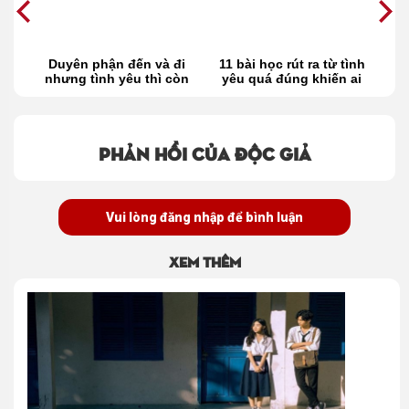
 và đi
11 bài học rút ra từ tình
Đi tìm nhược điểm
thì còn
yêu quá đúng khiến ai
trong tình yêu của 12
cũng phải gật gù
cung hoàng đạo
Phản hồi của độc giả
Vui lòng đăng nhập để bình luận
Xem thêm