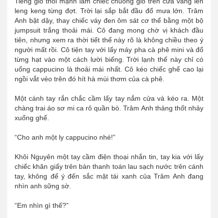
Tiếng gió thổi mạnh làm chiếc chuông gió trên cửa vang lên
leng keng từng đợt. Trời lại sắp bắt đầu đổ mưa lớn. Trâm
Anh bật dậy, thay chiếc váy đen ôm sát cơ thể bằng một bộ
jumpsuit trắng thoải mái. Cô đang mong chờ vị khách đầu
tiên, nhưng xem ra thời tiết thế này rõ là không chiều theo ý
người mất rồi. Cô tiện tay với lấy máy pha cà phê mini và đổ
từng hạt vào một cách lười biếng. Trời lạnh thế này chỉ có
uống cappucino là thoải mái nhất. Cô kéo chiếc ghế cao lại
ngồi vắt vẻo trên đó hít hà mùi thơm của cà phê.
Một cánh tay rắn chắc cầm lấy tay nắm cửa và kéo ra. Một
chàng trai áo sơ mi ca rô quần bò. Trâm Anh thảng thốt nhảy
xuống ghế.
“Cho anh một ly cappucino nhé!”
Khôi Nguyên một tay cầm điện thoại nhắn tin, tay kia với lấy
chiếc khăn giấy trên bàn thanh toán lau sạch nước trên cánh
tay, không để ý đến sắc mặt tái xanh của Trâm Anh đang
nhìn anh sững sờ.
“Em nhìn gì thế?”