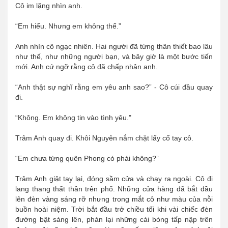
Cô im lặng nhìn anh.
“Em hiểu. Nhưng em không thể.”
Anh nhìn cô ngạc nhiên. Hai người đã từng thân thiết bao lâu
như thế, như những người bạn, và bây giờ là một bước tiến
mới. Anh cứ ngỡ rằng cô đã chấp nhận anh.
“Anh thật sự nghĩ rằng em yêu anh sao?” - Cô cúi đầu quay
đi.
“Không. Em không tin vào tình yêu."
Trâm Anh quay đi. Khôi Nguyên nắm chặt lấy cổ tay cô.
“Em chưa từng quên Phong có phải không?”
Trâm Anh giật tay lại, đóng sầm cửa và chạy ra ngoài. Cô đi
lang thang thất thần trên phố. Những cửa hàng đã bắt đầu
lên đèn vàng sáng rỡ nhưng trong mắt cô như màu của nỗi
buồn hoài niệm. Trời bắt đầu trở chiều tối khi vài chiếc đèn
đường bật sáng lên, phản lại những cái bóng tấp nập trên