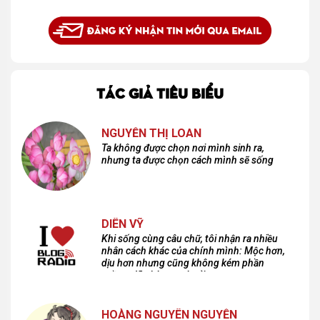
TÁC GIẢ TIÊU BIỂU
NGUYỄN THỊ LOAN
Ta không được chọn nơi mình sinh ra,
nhưng ta được chọn cách mình sẽ sống
DIÊN VỸ
Khi sống cùng câu chữ, tôi nhận ra nhiều
nhân cách khác của chính mình: Mộc hơn,
dịu hơn nhưng cũng không kém phần
cuồng dã và hoang hoải...
HOÀNG NGUYÊN NGUYỄN