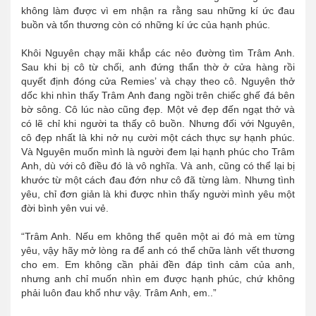
không làm được vì em nhận ra rằng sau những kí ức đau
buồn và tổn thương còn có những kí ức của hạnh phúc.
Khôi Nguyên chạy mãi khắp các nẻo đường tìm Trâm Anh.
Sau khi bị cô từ chối, anh đứng thẩn thờ ở cửa hàng rồi
quyết định đóng cửa Remies’ và chạy theo cô. Nguyên thở
dốc khi nhìn thấy Trâm Anh đang ngồi trên chiếc ghế đá bên
bờ sông. Cô lúc nào cũng đẹp. Một vẻ đẹp đến ngạt thở và
có lẽ chỉ khi người ta thấy cô buồn. Nhưng đối với Nguyên,
cô đẹp nhất là khi nở nụ cười một cách thực sự hạnh phúc.
Và Nguyên muốn mình là người đem lại hạnh phúc cho Trâm
Anh, dù với cô điều đó là vô nghĩa. Và anh, cũng có thể lại bị
khước từ một cách đau đớn như cô đã từng làm. Nhưng tình
yêu, chỉ đơn giản là khi được nhìn thấy người mình yêu một
đời bình yên vui vẻ.
“Trâm Anh. Nếu em không thể quên một ai đó mà em từng
yêu, vậy hãy mở lòng ra để anh có thể chữa lành vết thương
cho em. Em không cần phải đền đáp tình cảm của anh,
nhưng anh chỉ muốn nhìn em được hạnh phúc, chứ không
phải luôn đau khổ như vậy. Trâm Anh, em..”