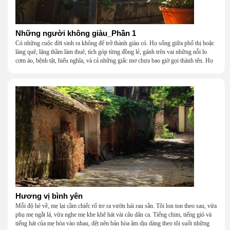
Những người không giàu_Phần 1
Có những cuộc đời sinh ra không để trở thành giàu có. Họ sống giữa phố thị hoặc
làng quê, lặng thầm làm thuê, tích góp từng đồng lẻ, gánh trên vai những nỗi lo
cơm áo, bệnh tật, hiếu nghĩa, và cả những giấc mơ chưa bao giờ gọi thành tên. Họ
khắc khẩu, cãi vã, bướng bỉnh, yếu đuối, rồi lại ôm nhau mà cười, mà khóc, mà
gắng gượng đi tiếp qua những mùa giông gió. Họ không giàu, nhưng họ dựng nên
một mái nhà bằng lòng thương, bằng sự nhẫn nại và một niềm tin cũ kỹ rằng: dẫu
nghèo đến đâu, cũng còn có nhau để quay về.
Hương vị bình yên
Mỗi độ hè về, mẹ lại cầm chiếc rổ tre ra vườn hái rau sắn. Tôi lon ton theo sau, vừa
phụ mẹ ngắt lá, vừa nghe mẹ khe khẽ hát vài câu dân ca. Tiếng chim, tiếng gió và
tiếng hát của mẹ hòa vào nhau, dệt nên bản hòa âm dịu dàng theo tôi suốt những