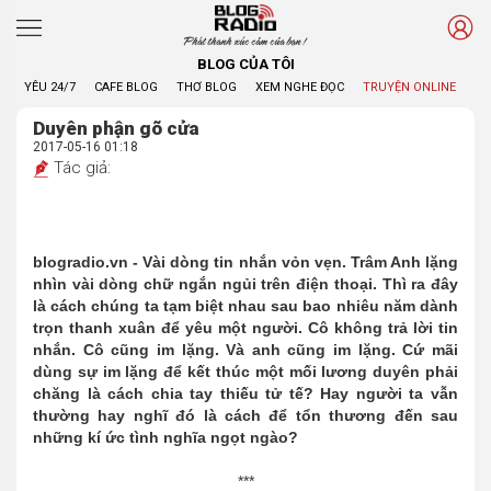
Phát thanh xúc cảm của bạn !
BLOG CỦA TÔI
YÊU 24/7
CAFE BLOG
THƠ BLOG
XEM NGHE ĐỌC
TRUYỆN ONLINE
BL
Duyên phận gõ cửa
2017-05-16 01:18
Tác giả:
blogradio.vn - Vài dòng tin nhắn vỏn vẹn. Trâm Anh lặng
nhìn vài dòng chữ ngắn ngủi trên điện thoại. Thì ra đây
là cách chúng ta tạm biệt nhau sau bao nhiêu năm dành
trọn thanh xuân để yêu một người. Cô không trả lời tin
nhắn. Cô cũng im lặng. Và anh cũng im lặng. Cứ mãi
dùng sự im lặng để kết thúc một mối lương duyên phải
chăng là cách chia tay thiếu tử tế? Hay người ta vẫn
thường hay nghĩ đó là cách để tổn thương đến sau
những kí ức tình nghĩa ngọt ngào?
***