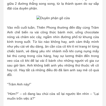
giữa 2 đường thẳng song song, từ lạ thành quen do sự sắp
đặt của duyên phận.
Vào mỗi cuối tuần, Thiên Phong thường đến đây cùng Trâm
Anh chế biến ra vài công thức bánh mới, uống chocolate
nóng và chăm sóc cây, ngắm nhìn đường phố từ khung cửa
kính trong suốt. Từ lúc nào không hay, anh cảm thấy mình
như yêu cái vẻ dịu dàng, ân cần của cô khi tỉ mỉ trang trí từng
chiếc bánh, vẻ đáng yêu nhí nhảnh mỗi khi cưng nựng mấy
bé thú cưng trong cửa hàng, hay sự lương thiện đến trong
veo của cô khi để lại vài ổ bánh cho những người vô gia cư
sau giờ làm. Anh không biết anh yêu những thứ thuộc về cô
hay cô. Hay tất cả những điều đó đã làm anh say mê cô quá
đỗi.
“Trâm Anh này!”
“Hửm?” – cô đang lau chùi cửa sổ lại ngước lên nhìn – “Lại
muốn trốn việc à?”