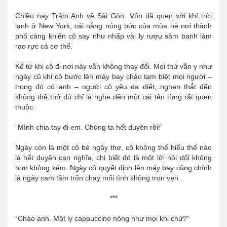
Chiều nay Trâm Anh về Sài Gòn. Vốn đã quen với khí trời
lạnh ở New York, cái nắng nóng bức của mùa hè nơi thành
phố càng khiến cô say như nhấp vài ly rượu sâm banh làm
rạo rực cả cơ thể.
Kể từ khi cô đi nơi này vẫn không thay đổi. Mọi thứ vẫn y như
ngày cũ khi cô bước lên máy bay chào tạm biệt mọi người –
trong đó có anh – người cô yêu da diết, nghẹn thắt đến
không thể thở dù chỉ là nghe đến một cái tên từng rất quen
thuộc.
“Mình chia tay đi em. Chúng ta hết duyên rồi!”
Ngày còn là một cô bé ngây thơ, cô không thể hiểu thế nào
là hết duyên cạn nghĩa, chỉ biết đó là một lời nói dối không
hơn không kém. Ngày cô quyết định lên máy bay cũng chính
là ngày cam tâm trốn chạy mối tình không trọn vẹn.
***
“Chào anh. Một ly cappuccino nóng như mọi khi chứ?”