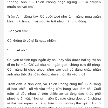
“Không. Anh..” – Thiên Phong ngập ngừng – “Có chuyện
muốn nói với em”
Trâm Anh dừng tay. Cô cười tươi như ánh nắng mùa xuân
khiến trái tim anh lại một lần trật nhịp mà rung động.
“Anh yêu em!”
Cô không tỏ vẻ gì là ngạc nhiên.
“Em biết rồi.”
Chuyện tỏ tình ngớ ngẩn ấy sau này vẫn được hai người ôn
đi ôn lại mãi. Chỉ vài câu nói ngắn gọn, chàng cưa đổ nàng.
Còn nàng bị chọc ghẹo, rằng sao quá dễ dàng chấp nhận
anh như thế. Biết đâu được, duyên tới, thì yêu thôi!
Trâm Anh là sinh viên, và Thiên Phong cũng thế. Buổi sáng
đi học, chiều tối về vừa trông cửa hàng vừa làm bài. Cuối
tuần lại đèo nhau đi trên chiếc xe cà tàng dạo khắp phố
phường ăn vặt. Thời sinh viên lúc nào cũng đẹp, phải chăng
vì thế mà người ta càng trân trọng những thứ giản dị chứ