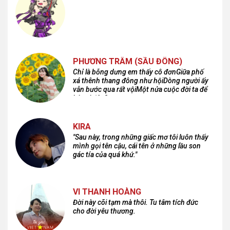
PHƯƠNG TRÂM (SẦU ĐÔNG)
Chỉ là bỗng dưng em thấy cô đơnGiữa phố
xá thênh thang đông như hộiDòng người ấy
vẫn bước qua rất vộiMột nửa cuộc đời ta để
lại nơi đâu?
KIRA
"Sau này, trong những giấc mơ tôi luôn thấy
mình gọi tên cậu, cái tên ở những lầu son
gác tía của quá khứ."
VI THANH HOÀNG
Đời này cõi tạm mà thôi. Tu tâm tích đức
cho đời yêu thương.