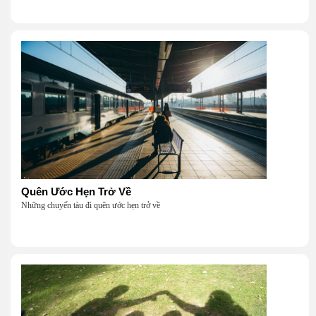
Quên Ước Hẹn Trở Về
Những chuyến tàu đi quên ước hẹn trở về