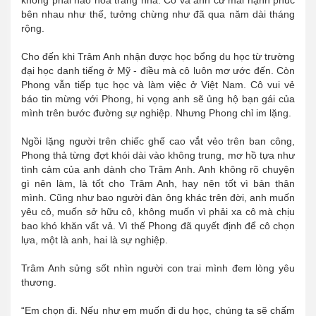
không phải hào hoa trang nhã. Cô và anh cứ mãi hạnh phúc
bên nhau như thế, tưởng chừng như đã qua năm dài tháng
rộng.
Cho đến khi Trâm Anh nhận được học bổng du học từ trường
đại học danh tiếng ở Mỹ - điều mà cô luôn mơ ước đến. Còn
Phong vẫn tiếp tục học và làm việc ở Việt Nam. Cô vui vẻ
báo tin mừng với Phong, hi vọng anh sẽ ủng hộ bạn gái của
mình trên bước đường sự nghiệp. Nhưng Phong chỉ im lặng.
Ngồi lặng người trên chiếc ghế cao vắt vẻo trên ban công,
Phong thả từng đợt khói dài vào không trung, mơ hồ tựa như
tình cảm của anh dành cho Trâm Anh. Anh không rõ chuyện
gì nên làm, là tốt cho Trâm Anh, hay nên tốt vì bản thân
mình. Cũng như bao người đàn ông khác trên đời, anh muốn
yêu cô, muốn sở hữu cô, không muốn vì phải xa cô mà chịu
bao khó khăn vất vả. Vì thế Phong đã quyết định để cô chọn
lựa, một là anh, hai là sự nghiệp.
Trâm Anh sửng sốt nhìn người con trai mình đem lòng yêu
thương.
“Em chọn đi. Nếu như em muốn đi du học, chúng ta sẽ chấm