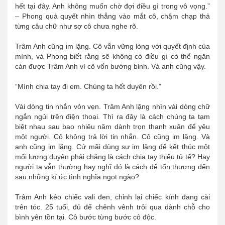
hết tại đây. Anh không muốn chờ đợi điều gì trong vô vọng.”
– Phong quả quyết nhìn thẳng vào mắt cô, chậm chạp thả
từng câu chữ như sợ cô chưa nghe rõ.
Trâm Anh cũng im lặng. Cô vẫn vững lòng với quyết định của
mình, và Phong biết rằng sẽ không có điều gì có thể ngăn
cản được Trâm Anh vì cô vốn bướng bỉnh. Và anh cũng vậy.
“Mình chia tay đi em. Chúng ta hết duyên rồi.”
Vài dòng tin nhắn vỏn vẹn. Trâm Anh lặng nhìn vài dòng chữ
ngắn ngủi trên điện thoại. Thì ra đây là cách chúng ta tạm
biệt nhau sau bao nhiêu năm dành trọn thanh xuân để yêu
một người. Cô không trả lời tin nhắn. Cô cũng im lặng. Và
anh cũng im lặng. Cứ mãi dùng sự im lặng để kết thúc một
mối lương duyên phải chăng là cách chia tay thiếu tử tế? Hay
người ta vẫn thường hay nghĩ đó là cách để tổn thương đến
sau những kí ức tình nghĩa ngọt ngào?
Trâm Anh kéo chiếc vali đen, chỉnh lại chiếc kính đang cài
trên tóc. 25 tuổi, đủ để chênh vênh trôi qua dành chỗ cho
bình yên tồn tại. Cô bước từng bước cô độc.