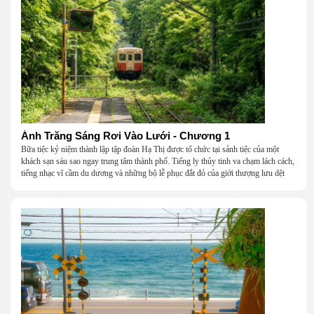
Ánh Trăng Sáng Rơi Vào Lưới - Chương 1
Bữa tiệc kỷ niệm thành lập tập đoàn Hạ Thị được tổ chức tại sảnh tiệc của một
khách sạn sáu sao ngay trung tâm thành phố. Tiếng ly thủy tinh va chạm lách cách,
tiếng nhạc vĩ cầm du dương và những bộ lễ phục đắt đỏ của giới thượng lưu dệt
nên một khung cảnh hoa lệ đến ngột ngạt.