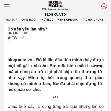
Phát thanh xúc cảm của bạn !
BLOG CỦA TÔI
YÊU 24/7
CAFE BLOG
THƠ BLOG
XEM NGHE ĐỌC
TRUYỆN ONLINE
BL
Có nên yêu lần nữa?
2024-07-17 18:55
Tác giả:
blogradio.vn - Đó là lần đầu tiên mình thấy được
một cô gái xinh như Bơ, một hình mẫu lí tưởng
mà ai cũng ao ước lại phải chịu tổn thương tới
như vậy. Mình tự hỏi trong quãng thời gian
không có mình ở bên, Bơ đã phải chịu đựng tới
mức nào cơ chứ.
***
Chắc là ở đây, ai cũng từng trải qua những lần đổ