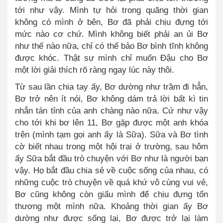
tới như vậy. Mình tự hỏi trong quãng thời gian
không có mình ở bên, Bơ đã phải chịu đựng tới
mức nào cơ chứ. Mình không biết phải an ủi Bơ
như thế nào nữa, chỉ có thể bảo Bơ bình tĩnh không
được khóc. Thật sự mình chỉ muốn Đậu cho Bơ
một lời giải thích rõ ràng ngay lúc này thôi.
Từ sau lần chia tay ấy, Bơ dường như trầm đi hẳn,
Bơ trở nên ít nói, Bơ không dám trả lời bất kì tin
nhắn tán tỉnh của anh chàng nào nữa. Cứ như vậy
cho tới khi bơ lên 11, Bơ gặp được một anh khóa
trên (mình tạm gọi anh ấy là Sữa)
.
Sữa và Bơ tình
cờ biết nhau trong một hội trại ở trường, sau hôm
ấy Sữa bắt đầu trò chuyện với Bơ như là người bạn
vậy. Họ bắt đầu chia sẻ về cuộc sống của nhau, có
những cuộc trò chuyện về quá khứ vô cùng vui vẻ,
Bơ cũng không còn giấu mình để chịu đựng tổn
thương một mình nữa. Khoảng thời gian ấy Bơ
dường như được sống lại, Bơ được trở lại làm