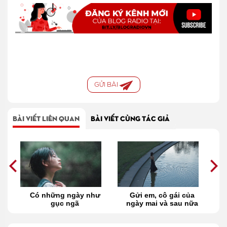
GỬI BÀI
BÀI VIẾT LIÊN QUAN
BÀI VIẾT CÙNG TÁC GIẢ
ủa
Có những ngày như
Gửi em, cô gái của
gục ngã
ngày mai và sau nữa