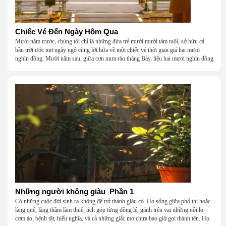
Chiếc Vé Đến Ngày Hôm Qua
Mười năm trước, chúng tôi chỉ là những đứa trẻ mười mười tám tuổi, sở hữu cả
bầu trời ước mơ ngây ngô cùng lời hứa về một chiếc vé thời gian giá hai mươi
nghìn đồng. Mười năm sau, giữa cơn mưa rào tháng Bảy, liệu hai mươi nghìn đồng
có giúp chúng tôi tìm lại được thanh xuân đã bỏ lỡ?
Những người không giàu_Phần 1
Có những cuộc đời sinh ra không để trở thành giàu có. Họ sống giữa phố thị hoặc
làng quê, lặng thầm làm thuê, tích góp từng đồng lẻ, gánh trên vai những nỗi lo
cơm áo, bệnh tật, hiếu nghĩa, và cả những giấc mơ chưa bao giờ gọi thành tên. Họ