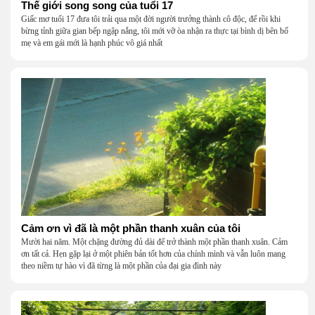
Thế giới song song của tuổi 17
Giấc mơ tuổi 17 đưa tôi trải qua một đời người trưởng thành cô độc, để rồi khi
bừng tỉnh giữa gian bếp ngập nắng, tôi mới vỡ òa nhận ra thực tại bình dị bên bố
mẹ và em gái mới là hạnh phúc vô giá nhất
Cảm ơn vì đã là một phần thanh xuân của tôi
Mười hai năm. Một chặng đường đủ dài để trở thành một phần thanh xuân. Cảm
ơn tất cả. Hẹn gặp lại ở một phiên bản tốt hơn của chính mình và vẫn luôn mang
theo niềm tự hào vì đã từng là một phần của đại gia đình này