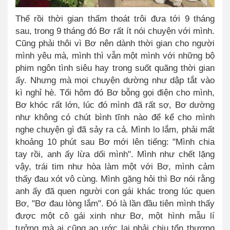
Thế rồi thời gian thấm thoát trôi đưa tới 9 tháng
sau
, t
rong 9 tháng đó Bơ rất ít nói chuyện với mình
.
Cũng phải thôi vì Bơ nên dành thời gian cho người
mình yêu mà, mình thì vẫn
một
mình với những bộ
phim ngôn tình siêu hay trong suốt quãng thời gian
ấy. Nhưng mà mọi chuyện dường như dập tắt vào
kì nghỉ hè
.
Tối hôm đó Bơ bỗng gọi điện cho mình,
Bơ khóc rất lớn, lúc đó mình đã rất sợ, Bơ dường
như không có chút bình tĩnh nào để kể cho mình
nghe chuyện gì đã sảy ra cả
.
Mình lo lắm, phải mất
khoảng 10 phút sau Bơ mới lên tiếng:
"Mình chia
tay rồi, anh ấy lừa dối mình". Mình như chết lặng
vậy, trái tim như hòa làm một với Bơ, mình cảm
thấy đau xót vô cùng
.
Mình gặng hỏi thì Bơ nói rằng
anh ấy đã quen người con gái khác trong lúc quen
Bơ, "Bơ đau lòng lắm". Đó là lần đầu tiên mình thấy
được một cô gái xinh như Bơ, một hình mẫu lí
tưởng mà ai cũng ao ước lại phải chịu tổn thương