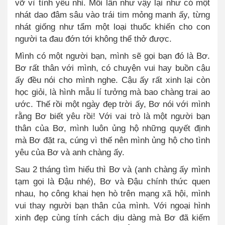
vỡ vì tình yêu nhỉ. Mỗi lần như vậy lại như có một
nhát dao đâm sâu vào trái tim mỏng manh ấy, từng
nhát giống như tẩm
một
loại thuốc khiến cho con
người ta đau đớn tới không thể thở được.
Mình có một người bạn, mình sẽ gọi bạn đó là Bơ.
Bơ rất thân với mình, có chuyện vui hay buồn cậu
ấy đều nói cho mình nghe. Cậu ấy rất xinh lại còn
học giỏi, là hình mẫu lí tưởng mà bao chàng trai ao
ước. Thế rồi một ngày đẹp trời ấy, Bơ nói với mình
rằng Bơ biết yêu rồi! Với vai trò là một người bạn
thân của Bơ, mình luôn ủng hộ những quyết định
mà Bơ đặt ra, cúng vì thế nên mình ủng hộ cho tình
yêu của Bơ và anh chàng ấy.
Sau 2 tháng tìm hiểu thì Bơ và (anh chàng ấy mình
tạm gọi là Đậu nhé), Bơ và Đậu chính thức quen
nhau, họ công khai hẹn hò trên mạng xã hội, mình
vui thay người bạn thân của mình
.
Với ngoại hình
xinh đẹp cùng tính cách dịu dàng mà Bơ đã kiếm