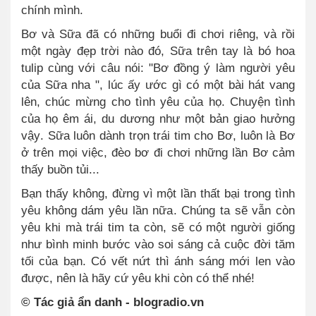
chính mình.
Bơ và Sữa đã có những buổi đi chơi riêng, và rồi
một ngày đẹp trời nào đó, Sữa trên tay là bó hoa
tulip cùng với câu nói
:
"Bơ đồng ý làm người yêu
của Sữa nha ", lúc ấy ước gì có một bài hát vang
lên, chúc mừng cho tình yêu của họ. Chuyện tình
của họ êm ái, du dương như một bản giao hưởng
vậy
.
Sữa luôn dành trọn trái tim cho Bơ, luôn là Bơ
ở trên mọi việc, đèo bơ đi chơi những lần Bơ cảm
thấy buồn tủi...
Bạn thấy không, đừng vì một lần thất bại trong tình
yêu không dám yêu lần nữa
.
Chúng ta sẽ vẫn còn
yêu khi mà trái tim ta còn, sẽ có một người giống
như bình minh bước vào soi sáng cả cuộc đời tăm
tối của bạn. Có vết nứt thì ánh sáng mới len vào
được, nên là hãy cứ yêu khi còn có thể nhé!
© Tác giả ẩn danh - blogradio.vn