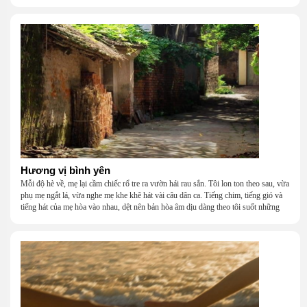
khắc khẩu, cãi vã, bướng bỉnh, yếu đuối, rồi lại ôm nhau mà cười, mà khóc, mà
gắng gượng đi tiếp qua những mùa giông gió. Họ không giàu, nhưng họ dựng nên
một mái nhà bằng lòng thương, bằng sự nhẫn nại và một niềm tin cũ kỹ rằng: dẫu
nghèo đến đâu, cũng còn có nhau để quay về.
Hương vị bình yên
Mỗi độ hè về, mẹ lại cầm chiếc rổ tre ra vườn hái rau sắn. Tôi lon ton theo sau, vừa
phụ mẹ ngắt lá, vừa nghe mẹ khe khẽ hát vài câu dân ca. Tiếng chim, tiếng gió và
tiếng hát của mẹ hòa vào nhau, dệt nên bản hòa âm dịu dàng theo tôi suốt những
năm tháng tuổi thơ.