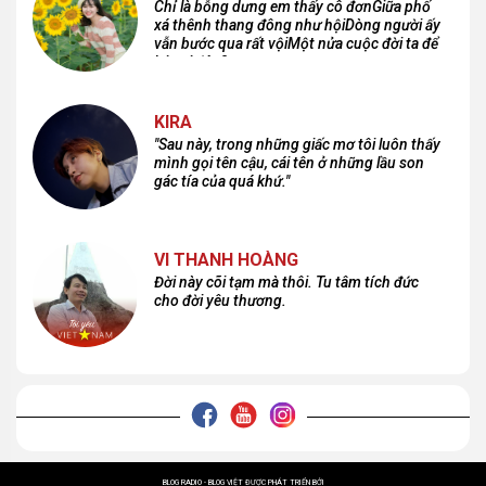
Chỉ là bỗng dưng em thấy cô đơnGiữa phố
xá thênh thang đông như hộiDòng người ấy
vẫn bước qua rất vộiMột nửa cuộc đời ta để
lại nơi đâu?
KIRA
"Sau này, trong những giấc mơ tôi luôn thấy
mình gọi tên cậu, cái tên ở những lầu son
gác tía của quá khứ."
VI THANH HOÀNG
Đời này cõi tạm mà thôi. Tu tâm tích đức
cho đời yêu thương.
BLOG RADIO - BLOG VIỆT ĐƯỢC PHÁT TRIỂN BỞI