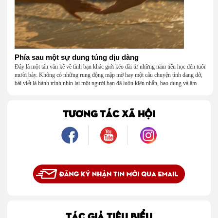
Phía sau một sự dung túng dịu dàng
Đây là một tản văn kể về tình bạn khác giới kéo dài từ những năm tiểu học đến tuổi
mười bảy. Không có những rung động mập mờ hay một câu chuyện tình dang dở,
bài viết là hành trình nhìn lại một người bạn đã luôn kiên nhẫn, bao dung và âm
thầm dung túng những vụng về, bướng bỉnh của tôi. Qua những ký ức nhỏ bé và
bình dị, tôi nhận ra điều quý giá nhất thanh xuân từng dành tặng mình không phải
là một mối tình, mà là một người luôn cho tôi quyền được là chính mình.
TƯƠNG TÁC XÃ HỘI
TÁC GIẢ TIÊU BIỂU