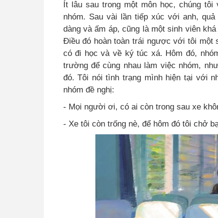
Ít lâu sau trong một môn học, chúng tôi
nhóm
.
Sau vài lần tiếp xúc với anh, quả
dàng và ấm áp, cũng là một sinh viên khá
Điều đó hoàn toàn trái ngược với tôi một 
có đi học và về ký túc xá. Hôm đó, nhó
trường để cùng nhau làm việc nhóm, nhưn
đó
.
Tôi nói tình trạng mình hiện tại với
nhóm đề nghị
:
- Mọi người ơi, có ai còn trong sau xe khô
- Xe tôi còn trống nè, để hôm đó tôi chở b