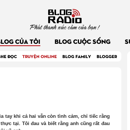
Phát thanh xúc cảm của bạn !
BLOG CỦA TÔI
BLOG CUỘC SỐNG
S
GHE ĐỌC
TRUYỆN ONLINE
BLOG FAMILY
BLOGGER
ia tay khi cả hai vẫn còn tình cảm, chỉ tiếc rằng
thực tại
.
Tôi đau và biết rằng anh cũng rất đau