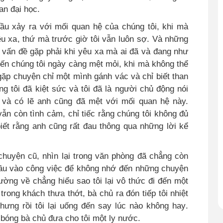
an đại học.
ầu xảy ra với mối quan hệ của chúng tôi, khi mà
êu xa
,
thứ mà trước giờ tôi vẫn luôn sợ
.
Và những
g vấn đề gặp phải khi yêu xa mà ai đã và đang như
iến chúng tôi ngày càng mệt mỏi, khi mà không thể
ặp chuyện chỉ một mình gánh vác và chỉ biết than
g tôi đã kiệt sức và tôi đã là người chủ động nói
ôi và có lẽ anh cũng đã mệt với mối quan hệ này.
 vẫn còn tình cảm, chỉ tiếc rằng chúng tôi không đủ
iết rằng anh cũng rất đau thông qua những lời kể
huyện cũ, nhìn lại trong văn phòng đã chẳng còn
 đầu vào công việc để không nhớ đến những chuyện
đường về chẳng hiểu sao tôi lại vô thức đi đến một
rong khách thưa thớt, bà chủ ra đón tiếp tôi nhiệt
 nhưng rồi tôi lại uống đến say lúc nào không hay
.
 bóng bà chủ đưa cho tôi một ly nước.