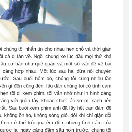
rồi chúng tôi nhắn tin cho nhau hẹn chỗ và thời gian
i cả đi lẫn về
.
Ngồi chung xe lúc đầu mọi thứ khá
 câu cơ bản như quê quán và một số vấn đề về bài
i càng hợp nhau
.
Một lúc sau hai đứa nói chuyện
ước. Sau buổi hôm đó, chúng tôi cũng nhiều lần
yện gì đến cũng đến, lâu dần chúng tôi có tình cảm
hẹn tôi đi xem phim, tôi vẫn nhớ như in hình dáng
rắng với quần tây, khoác chiếc áo sơ mi xanh bên
mắt
.
Sau buổi xem phim anh đã lấy hết can đảm để
au, không ồn ào, không sóng gió, đôi khi chỉ giận dỗi
tình cứ thế trôi qua êm đềm nhưng tình cảm của
ngược lại ngày càng đậm sâu hơn trước, chúng tôi