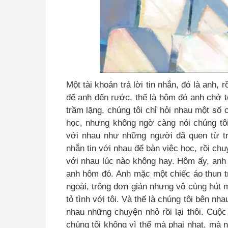
Một tài khoản trả lời tin nhắn, đó là anh, 
để anh đến rước
,
thế là hôm đó anh chở tô
trầm lặng, chúng tôi chỉ hỏi nhau một số
học
,
nhưng không ngờ càng nói chúng tô
với nhau như những người đã quen từ tr
nhắn tin với nhau để bàn việc học, rồi chu
với nhau lúc nào không hay. Hôm ấy, anh 
anh hôm đó
.
Anh mặc một chiếc áo thun t
ngoài, trông đơn giản nhưng vô cùng hút 
tỏ tình với tôi. Và thế là chúng tôi bên nh
nhau những chuyện nhỏ rồi lại thôi
.
Cuộc 
chúng tôi không vì thế mà phai nhạt, mà 