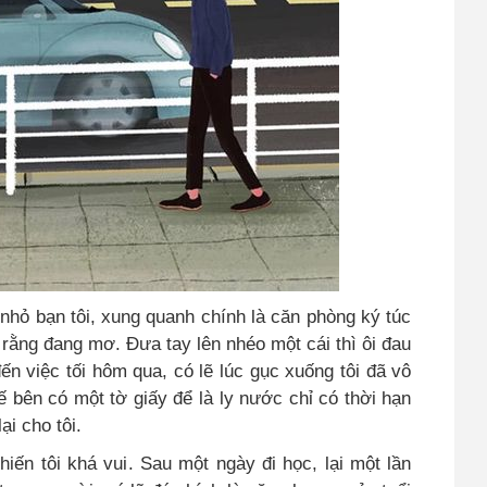
g nhỏ bạn tôi, xung quanh chính là căn phòng ký túc
g rằng đang mơ
.
Đưa tay lên nhéo một cái thì ôi đau
 đến việc tối hôm qua, có lẽ lúc gục xuống tôi đã vô
kế bên có một tờ giấy để là ly nước chỉ có thời hạn
ại cho tôi.
hiến tôi khá vui
.
Sau một ngày đi học
,
lại một lần