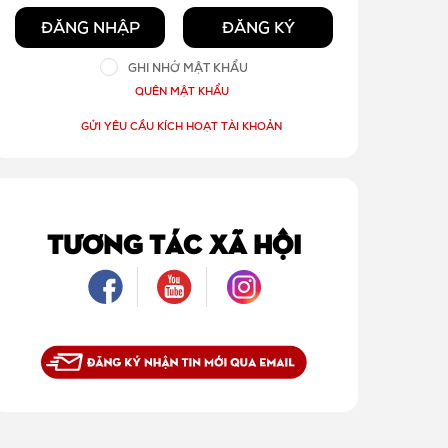
ĐĂNG NHẬP
ĐĂNG KÝ
GHI NHỚ MẬT KHẨU
QUÊN MẬT KHẨU
GỬI YÊU CẦU KÍCH HOẠT TÀI KHOẢN
TƯƠNG TÁC XÃ HỘI