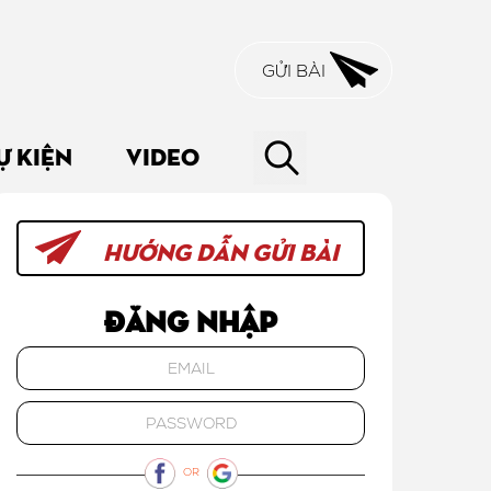
GỬI BÀI
Ự KIỆN
VIDEO
HƯỚNG DẪN GỬI BÀI
Đăng nhập
OR