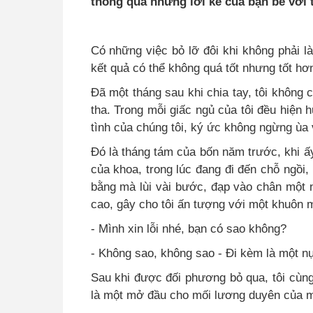
thông qua những lời kể của bạn bè với t
Có những việc bỏ lỡ đôi khi không phải l
kết quả có thể không quá tốt nhưng tốt hơ
Đã một tháng sau khi chia tay, tôi không
tha
.
Trong mỗi giấc ngủ của tôi đều hiện 
tình của chúng tôi, ký ức không ngừng ùa
Đó là tháng tám của bốn năm trước, khi ấy
của khoa, trong lúc đang đi đến chỗ ngồi,
bằng mà lùi vài bước, đạp vào chân một n
cao, gây cho tôi ấn tượng với một khuôn mặt
- Mình xin lỗi nhé, bạn có sao không?
- Không sao, không sao - Đi kèm là một nụ
Sau khi được đối phương bỏ qua, tôi cùng
là một mở đầu cho mối lương duyên của m