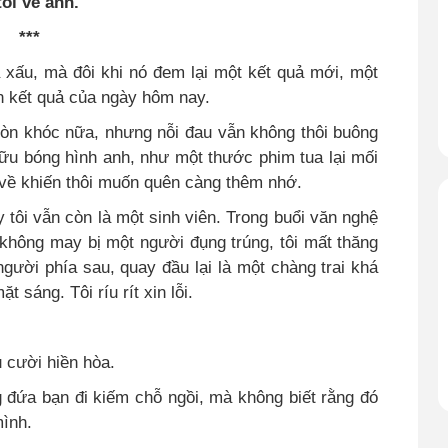
ôi về anh.
***
à xấu, mà đôi khi nó đem lại một kết quả mới, một
n kết quả của ngày hôm nay.
 còn khóc nữa, nhưng nỗi đau vẫn không thôi buông
hữu bóng hình anh, như một thước phim tua lại mối
 về khiến thôi muốn quên càng thêm nhớ.
 tôi vẫn còn là một sinh viên. Trong buổi văn nghệ
 không may bị một người đụng trúng, tôi mất thăng
gười phía sau, quay đầu lại là một chàng trai khá
 sáng. Tôi ríu rít xin lỗi.
 cười hiền hòa.
 đứa bạn đi kiếm chỗ ngồi, mà không biết rằng đó
ình.