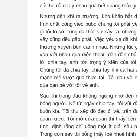
cứ thế nắm tay nhau qua hết quãng thời gi
Nhưng đến khi ra trường, khó khăn bắt đ
tính chất công việc buộc chúng tôi phải y
gì tôi lo sợ cũng đã thật sự xảy ra, nhữn
vậy cũng đều gặp phải
.
Việc yêu xa đã kh
thường xuyên bên cạnh nhau
.
Những lúc g
vãn với nhau qua điện thoại, dần dần chún
lời chia tay, anh tôn trọng ý kiến của t
Chúng tôi đã chia tay, chia tay khi cả hai
mạnh mẽ vượt qua thực tại
.
Tôi đau và b
của bạn bè với tôi về anh.
Sau khi trong đầu không ngừng nhớ đến c
bóng người
.
Kể từ ngày chia tay, tôi vùi
buồn kia
.
Tôi thu xếp đồ đạc đi về, trên 
quán rượu
.
Tôi mở cửa quán thì thấy bên t
tình, định rằng chỉ uống một ít giải sầu
Trong cơn say tôi bỗng thấy loè nhoè hình