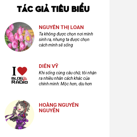
TÁC GIẢ TIÊU BIỂU
NGUYỄN THỊ LOAN
Ta không được chọn nơi mình
sinh ra, nhưng ta được chọn
cách mình sẽ sống
DIÊN VỸ
Khi sống cùng câu chữ, tôi nhận
ra nhiều nhân cách khác của
chính mình: Mộc hơn, dịu hơn
nhưng cũng không kém phần
cuồng dã và hoang hoải...
HOÀNG NGUYÊN
NGUYỄN