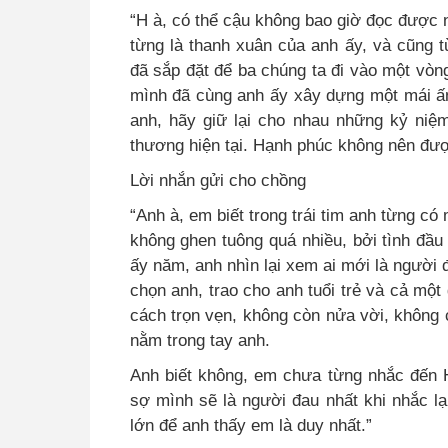
“H à, có thể cậu không bao giờ đọc được
từng là thanh xuân của anh ấy, và cũng 
đã sắp đặt để ba chúng ta đi vào một vòn
mình đã cùng anh ấy xây dựng một mái ấ
anh, hãy giữ lại cho nhau những kỷ niệm
thương hiện tại. Hạnh phúc không nên đượ
Lời nhắn gửi cho chồng
“Anh à, em biết trong trái tim anh từng c
không ghen tuông quá nhiều, bởi tình đầ
ấy năm, anh nhìn lại xem ai mới là người
chọn anh, trao cho anh tuổi trẻ và cả một
cách trọn vẹn, không còn nửa vời, không
nằm trong tay anh.
Anh biết không, em chưa từng nhắc đến 
sợ mình sẽ là người đau nhất khi nhắc l
lớn để anh thấy em là duy nhất.”