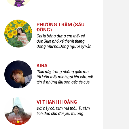
PHƯƠNG TRÂM (SẦU
ĐÔNG)
Chỉ là bỗng dưng em thấy cô
đơnGiữa phố xá thênh thang
đông như hộiDòng người ấy vẫn
bước qua rất vộiMột nửa cuộc
đời ta để lại nơi đâu?
KIRA
"Sau này, trong những giấc mơ
tôi luôn thấy mình gọi tên cậu, cái
tên ở những lầu son gác tía của
quá khứ."
VI THANH HOÀNG
Đời này cõi tạm mà thôi. Tu tâm
tích đức cho đời yêu thương.