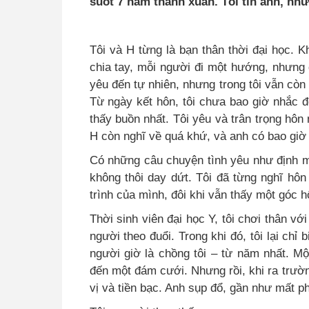
suốt 7 năm thanh xuân. Tôi tin anh, nh
Tôi và H từng là bạn thân thời đại học. K
chia tay, mỗi người đi một hướng, nhưng 
yêu đến tự nhiên, nhưng trong tôi vẫn còn
Từ ngày kết hôn, tôi chưa bao giờ nhắc đ
thấy buồn nhất. Tôi yêu và trân trọng hôn 
H còn nghĩ về quá khứ, và anh có bao giờ
Có những câu chuyện tình yêu như định 
không thôi day dứt. Tôi đã từng nghĩ hôn
trình của mình, đôi khi vẫn thấy một góc hối
Thời sinh viên đại học Y, tôi chơi thân v
người theo đuổi. Trong khi đó, tôi lại chỉ
người giờ là chồng tôi – từ năm nhất. M
đến một đám cưới. Nhưng rồi, khi ra trườn
vị và tiền bạc. Anh sụp đổ, gần như mất p