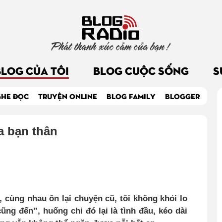
Phát thanh xúc cảm của bạn !
BLOG CỦA TÔI
BLOG CUỘC SỐNG
S
GHE ĐỌC
TRUYỆN ONLINE
BLOG FAMILY
BLOGGER
a bạn thân
, cùng nhau ôn lại chuyện cũ, tôi không khỏi lo
ũng đến”, huống chi đó lại là tình đầu, kéo dài