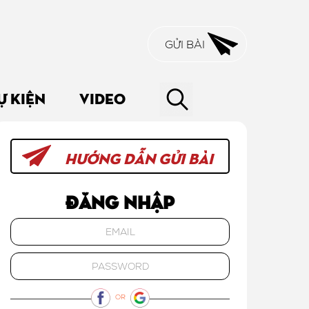
GỬI BÀI
Ự KIỆN
VIDEO
HƯỚNG DẪN GỬI BÀI
Đăng nhập
OR