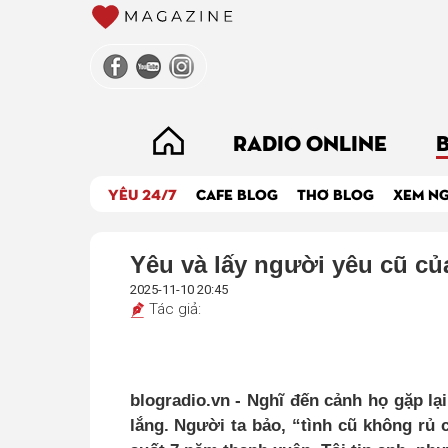
RADIO ONLINE
YÊU 24/7
CAFE BLOG
THƠ BLOG
XEM N
Yêu và lấy người yêu cũ củ
2025-11-10 20:45
Tác giả:
blogradio.vn - Nghĩ đến cảnh họ gặp lại
lắng. Người ta bảo, “tình cũ không rủ c