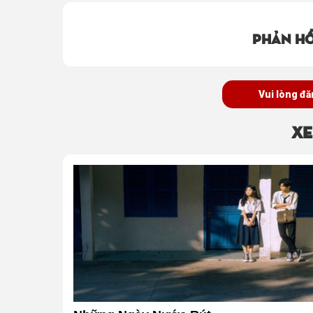
sống?
Phản hồ
Vui lòng đă
Xe