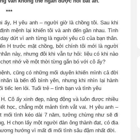
ưng vẫn không thể ngăn được nỗi bất an.
***
hi ấy, H yêu anh – người giờ là chồng tôi. Sau khi
định mệnh lại khiến tôi và anh đến gần nhau. Tình
 day dứt vì anh từng là người yêu cũ của bạn thân.
ến H trước mặt chồng, bởi chính tôi mới là người
nhân này, nhưng đôi khi vẫn tự hỏi: liệu có khi nào
 chợt nhớ về một thời từng gắn bó với cô ấy?
mệnh, cũng có những mối duyên khiến mình cả đời
 nhân là bến đỗ bình yên, nhưng khi nhìn lại hành
 tiếc len lỏi. Tuổi trẻ – tình bạn và tình yêu
ới H. Cô ấy xinh đẹp, năng động và luôn được nhiều
 biết học, chẳng một mảnh tình vắt vai. H yêu anh –
ột mối tình kéo dài 7 năm, tưởng chừng như sẽ đi
g, H chọn lấy một người đàn ông thành đạt, có địa
hương hướng vì mất đi mối tình sâu đậm nhất đời.