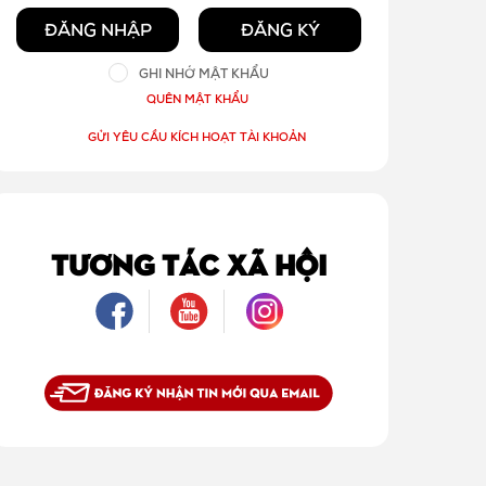
ĐĂNG NHẬP
ĐĂNG KÝ
GHI NHỚ MẬT KHẨU
QUÊN MẬT KHẨU
GỬI YÊU CẦU KÍCH HOẠT TÀI KHOẢN
TƯƠNG TÁC XÃ HỘI