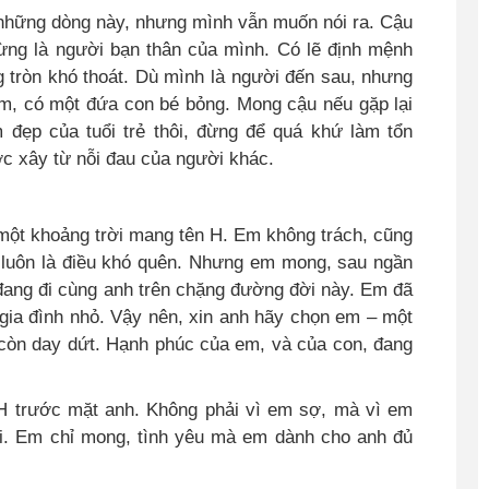
 những dòng này, nhưng mình vẫn muốn nói ra. Cậu
từng là người bạn thân của mình. Có lẽ định mệnh
g tròn khó thoát. Dù mình là người đến sau, nhưng
m, có một đứa con bé bỏng. Mong cậu nếu gặp lại
 đẹp của tuổi trẻ thôi, đừng để quá khứ làm tổn
c xây từ nỗi đau của người khác.
ó một khoảng trời mang tên H. Em không trách, cũng
u luôn là điều khó quên. Nhưng em mong, sau ngần
 đang đi cùng anh trên chặng đường đời này. Em đã
 gia đình nhỏ. Vậy nên, xin anh hãy chọn em – một
 còn day dứt. Hạnh phúc của em, và của con, đang
H trước mặt anh. Không phải vì em sợ, mà vì em
ại. Em chỉ mong, tình yêu mà em dành cho anh đủ