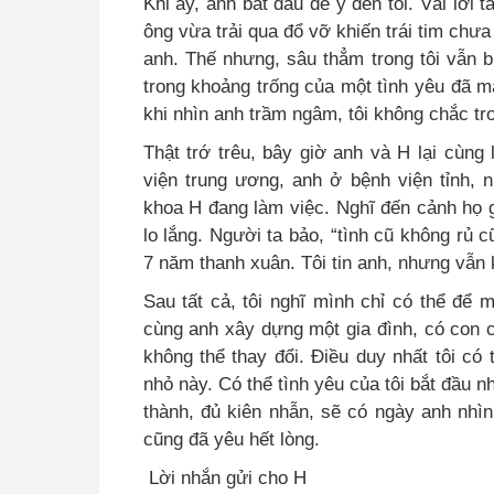
Khi ấy, anh bắt đầu để ý đến tôi. Vài lời 
ông vừa trải qua đổ vỡ khiến trái tim chưa
anh. Thế nhưng, sâu thẳm trong tôi vẫn bi
trong khoảng trống của một tình yêu đã mấ
khi nhìn anh trầm ngâm, tôi không chắc tro
Thật trớ trêu, bây giờ anh và H lại cùng
viện trung ương, anh ở bệnh viện tỉnh, 
khoa H đang làm việc. Nghĩ đến cảnh họ gặ
lo lắng. Người ta bảo, “tình cũ không rủ c
7 năm thanh xuân. Tôi tin anh, nhưng vẫn 
Sau tất cả, tôi nghĩ mình chỉ có thể để m
cùng anh xây dựng một gia đình, có con c
không thể thay đổi. Điều duy nhất tôi có t
nhỏ này. Có thể tình yêu của tôi bắt đầu n
thành, đủ kiên nhẫn, sẽ có ngày anh nhìn
cũng đã yêu hết lòng.
Lời nhắn gửi cho H