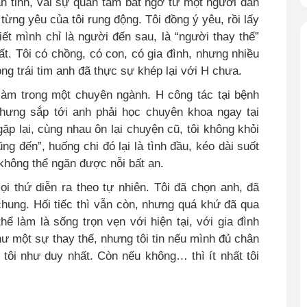
tán tỉnh, vài sự quan tâm bất ngờ từ một người đàn
 từng yêu của tôi rung động. Tôi đồng ý yêu, rồi lấy
ết mình chỉ là người đến sau, là “người thay thế”
t. Tôi có chồng, có con, có gia đình, nhưng nhiều
ng trái tim anh đã thực sự khép lại với H chưa.
 làm trong một chuyên ngành. H công tác tại bệnh
nhưng sắp tới anh phải học chuyên khoa ngay tại
p lại, cùng nhau ôn lại chuyện cũ, tôi không khỏi
ũng đến”, huống chi đó lại là tình đầu, kéo dài suốt
không thể ngăn được nỗi bất an.
ọi thứ diễn ra theo tự nhiên. Tôi đã chọn anh, đã
hung. Hối tiếc thì vẫn còn, nhưng quá khứ đã qua
hể làm là sống trọn vẹn với hiện tại, với gia đình
hư một sự thay thế, nhưng tôi tin nếu mình đủ chân
 tôi như duy nhất. Còn nếu không… thì ít nhất tôi