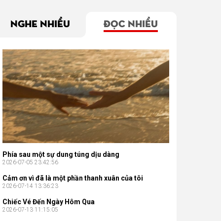
NGHE NHIỀU
ĐỌC NHIỀU
Phía sau một sự dung túng dịu dàng
2026-07-05 23:42:56
Cảm ơn vì đã là một phần thanh xuân của tôi
2026-07-14 13:36:23
Chiếc Vé Đến Ngày Hôm Qua
2026-07-13 11:15:05