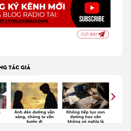
ÙNG TÁC GIẢ
m
Ánh đèn đường vẫn
Không tiếp tục con
Tuổi 
sáng, chúng ta vẫn
đường học vấn
vội v
bước đi
không có nghĩa là
với 
sai, nhưng đôi khi là
sống 
tiếc
cảm