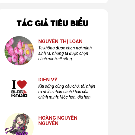
TÁC GIẢ TIÊU BIỂU
NGUYỄN THỊ LOAN
Ta không được chọn nơi mình
sinh ra, nhưng ta được chọn
cách mình sẽ sống
DIÊN VỸ
Khi sống cùng câu chữ, tôi nhận
ra nhiều nhân cách khác của
chính mình: Mộc hơn, dịu hơn
nhưng cũng không kém phần
cuồng dã và hoang hoải...
HOÀNG NGUYÊN
NGUYỄN