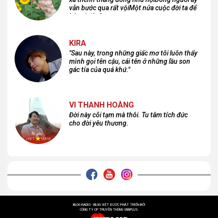
vẫn bước qua rất vộiMột nửa cuộc đời ta để
lại nơi đâu?
KIRA
"Sau này, trong những giấc mơ tôi luôn thấy
mình gọi tên cậu, cái tên ở những lầu son
gác tía của quá khứ."
VI THANH HOÀNG
Đời này cõi tạm mà thôi. Tu tâm tích đức
cho đời yêu thương.
BLOG RADIO - BLOG VIỆT ĐƯỢC PHÁT TRIỂN BỞI
CÔNG TY CP TRUYỀN THÔNG VNNPLUS.