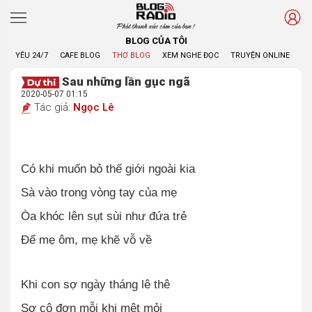
Phát thanh xúc cảm của bạn !
BLOG CỦA TÔI
YÊU 24/7
CAFE BLOG
THƠ BLOG
XEM NGHE ĐỌC
TRUYỆN ONLINE
BL
Sau những lần gục ngã
2020-05-07 01:15
Tác giả:
Ngọc Lê
Có khi muốn bỏ thế giới ngoài kia
Sà vào trong vòng tay của mẹ
Òa khóc lên sụt sùi như đứa trẻ
Để mẹ ôm, mẹ khẽ vỗ về
Khi con sợ ngày tháng lê thê
Sợ cô đơn mỗi khi mệt mỏi