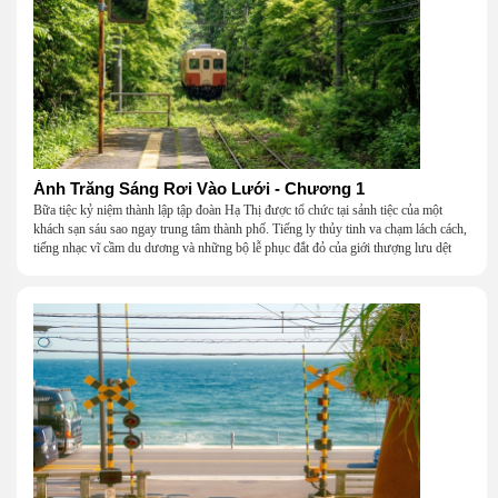
Ánh Trăng Sáng Rơi Vào Lưới - Chương 1
Bữa tiệc kỷ niệm thành lập tập đoàn Hạ Thị được tổ chức tại sảnh tiệc của một
khách sạn sáu sao ngay trung tâm thành phố. Tiếng ly thủy tinh va chạm lách cách,
tiếng nhạc vĩ cầm du dương và những bộ lễ phục đắt đỏ của giới thượng lưu dệt
nên một khung cảnh hoa lệ đến ngột ngạt.