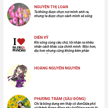
NGUYỄN THỊ LOAN
Ta không được chọn nơi mình sinh ra,
nhưng ta được chọn cách mình sẽ sống
DIÊN VỸ
Khi sống cùng câu chữ, tôi nhận ra nhiều
nhân cách khác của chính mình: Mộc hơn,
dịu hơn nhưng cũng không kém phần
cuồng dã và hoang hoải...
HOÀNG NGUYÊN NGUYỄN
PHƯƠNG TRÂM (SẦU ĐÔNG)
Chỉ là bỗng dưng em thấy cô đơnGiữa phố
xá thênh thang đông như hộiDòng người ấy