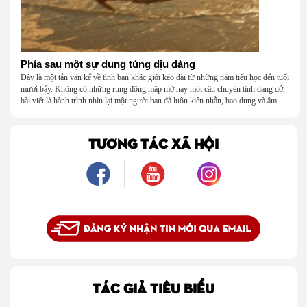
Phía sau một sự dung túng dịu dàng
Đây là một tản văn kể về tình bạn khác giới kéo dài từ những năm tiểu học đến tuổi
mười bảy. Không có những rung động mập mờ hay một câu chuyện tình dang dở,
bài viết là hành trình nhìn lại một người bạn đã luôn kiên nhẫn, bao dung và âm
thầm dung túng những vụng về, bướng bỉnh của tôi. Qua những ký ức nhỏ bé và
bình dị, tôi nhận ra điều quý giá nhất thanh xuân từng dành tặng mình không phải
là một mối tình, mà là một người luôn cho tôi quyền được là chính mình.
TƯƠNG TÁC XÃ HỘI
TÁC GIẢ TIÊU BIỂU