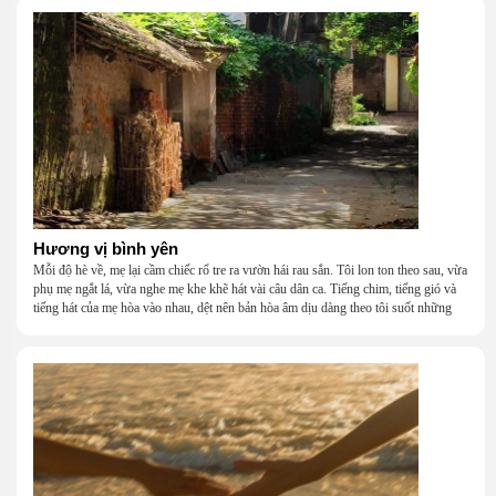
một mái nhà bằng lòng thương, bằng sự nhẫn nại và một niềm tin cũ kỹ rằng: dẫu
nghèo đến đâu, cũng còn có nhau để quay về.
Hương vị bình yên
Mỗi độ hè về, mẹ lại cầm chiếc rổ tre ra vườn hái rau sắn. Tôi lon ton theo sau, vừa
phụ mẹ ngắt lá, vừa nghe mẹ khe khẽ hát vài câu dân ca. Tiếng chim, tiếng gió và
tiếng hát của mẹ hòa vào nhau, dệt nên bản hòa âm dịu dàng theo tôi suốt những
năm tháng tuổi thơ.