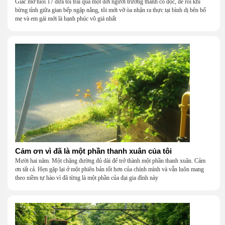
Giấc mơ tuổi 17 đưa tôi trải qua một đời người trưởng thành cô độc, để rồi khi
bừng tỉnh giữa gian bếp ngập nắng, tôi mới vỡ òa nhận ra thực tại bình dị bên bố
mẹ và em gái mới là hạnh phúc vô giá nhất
Cảm ơn vì đã là một phần thanh xuân của tôi
Mười hai năm. Một chặng đường đủ dài để trở thành một phần thanh xuân. Cảm
ơn tất cả. Hẹn gặp lại ở một phiên bản tốt hơn của chính mình và vẫn luôn mang
theo niềm tự hào vì đã từng là một phần của đại gia đình này