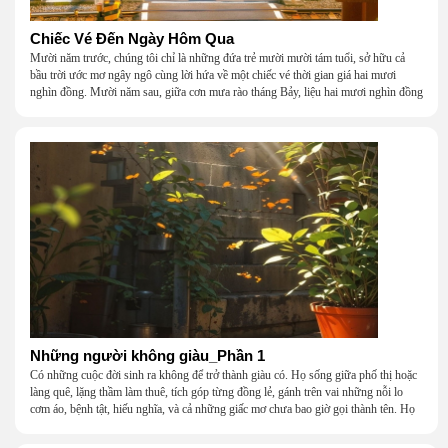
Chiếc Vé Đến Ngày Hôm Qua
Mười năm trước, chúng tôi chỉ là những đứa trẻ mười mười tám tuổi, sở hữu cả
bầu trời ước mơ ngây ngô cùng lời hứa về một chiếc vé thời gian giá hai mươi
nghìn đồng. Mười năm sau, giữa cơn mưa rào tháng Bảy, liệu hai mươi nghìn đồng
có giúp chúng tôi tìm lại được thanh xuân đã bỏ lỡ?
Những người không giàu_Phần 1
Có những cuộc đời sinh ra không để trở thành giàu có. Họ sống giữa phố thị hoặc
làng quê, lặng thầm làm thuê, tích góp từng đồng lẻ, gánh trên vai những nỗi lo
cơm áo, bệnh tật, hiếu nghĩa, và cả những giấc mơ chưa bao giờ gọi thành tên. Họ
khắc khẩu, cãi vã, bướng bỉnh, yếu đuối, rồi lại ôm nhau mà cười, mà khóc, mà
gắng gượng đi tiếp qua những mùa giông gió. Họ không giàu, nhưng họ dựng nên