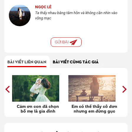
NGỌC LÊ
Ta thấy nhau bằng tâm hồn và không cần nhìn vào
võng mạc
GỬI BÀI
BÀI VIẾT LIÊN QUAN
BÀI VIẾT CÙNG TÁC GIẢ
ể
Cảm ơn con đã chọn
Em có thể thấy cô đơn
bố mẹ là gia đình
nhưng em đừng gục
n
ngã!
mắ