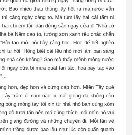
ời sẽ quên nó giữa những ngày nắng nóng oi bức.
rời. Bao nhiêu thau thùng lấy hết ra mà nước vẫn
t thì càng ngày càng to. Má túm lấy hai cái tấm ni
o hai chị em tôi, dặn đứng sẵn ngay cửa đi “Nhà có
 Nhà bà Năm cao to, tường sơn xanh rêu chắc chắn
"Bởi tao mới nói bây ráng học. Học để hết nghèo
chỉ tự hỏi “Hổng biết cái lều nhỏ mới làm ban sáng
uộng nhà còn không? Sao mà thấy mênh mông nước
 ổi ngay cửa bị mưa quật tan tác, hoa bay táp vào
...
 rộng hơn, đẹp hơn và cứng cáp hơn. Miền Tây quê
 cây trâm ổi năm nào bị mất giống đã không còn
àng bông móng tay tôi xin từ nhà nhỏ bạn cùng xóm
ng đỏ tươi tắn nên má cũng thích, nói nhìn nó vui
 trên giảng đường và những chuyến đi. Mỗi lần về
 mình trồng được bao lâu như lúc còn quẩn quanh