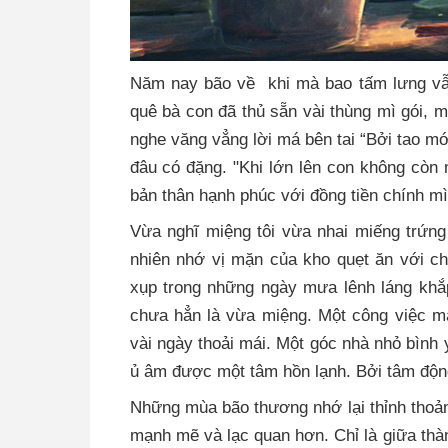
Năm nay bão về khi mà bao tấm lưng vẫn
quê bà con đã thủ sẵn vài thùng mì gói, 
nghe văng vẳng lời má bên tai “Bởi tao mớ
đâu có đặng. "Khi lớn lên con không còn 
bản thân hạnh phúc với đồng tiền chính mì
Vừa nghĩ miệng tôi vừa nhai miếng trứn
nhiên nhớ vị mặn của kho quẹt ăn với ch
xụp trong những ngày mưa lênh láng khắ
chưa hẳn là vừa miệng. Một công việc m
vài ngày thoải mái. Một góc nhà nhỏ bình 
ủ âm được một tâm hồn lạnh. Bởi tâm động
Những mùa bão thương nhớ lại thỉnh thoản
mạnh mẽ và lạc quan hơn. Chỉ là giữa thàn