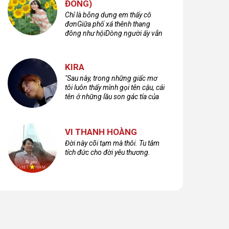
ĐÔNG)
Chỉ là bỗng dưng em thấy cô
đơnGiữa phố xá thênh thang
đông như hộiDòng người ấy vẫn
bước qua rất vộiMột nửa cuộc
đời ta để lại nơi đâu?
KIRA
"Sau này, trong những giấc mơ
tôi luôn thấy mình gọi tên cậu, cái
tên ở những lầu son gác tía của
quá khứ."
VI THANH HOÀNG
Đời này cõi tạm mà thôi. Tu tâm
tích đức cho đời yêu thương.