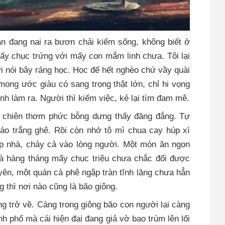
 đang nai ra bươn chải kiếm sống, không biết ở
mấy chục trứng với mấy con mắm linh chưa. Tôi lại
i nói bây ráng học. Học để hết nghèo chứ vầy quài
mong ước giàu có sang trọng thật lớn, chỉ hi vọng
nh làm ra. Người thì kiếm việc, kẻ lại tìm đam mê.
g chiên thơm phức bỗng dưng thấy đăng đắng. Tự
áo trắng ghê. Rồi còn nhớ tô mì chua cay húp xì
p nhà, chảy cả vào lòng người. Một món ăn ngon
à hàng tháng mấy chục triệu chưa chắc đổi được
yên, một quán cà phê ngập tràn tĩnh lặng chưa hẳn
 thì nơi nào cũng là bão giông.
g trở về. Càng trong giông bão con người lại càng
h phố mà cái hiện đại đang giả vờ bao trùm lên lối