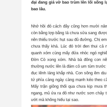
đại đang giả vờ bao trùm lên lối sống l
bao lâu.
Nhớ hồi đó cách đây cũng hơn mười năm,
còn bằng lợp bằng lá chưa sửa sang được
nên thiếu trước hụt sau đủ đường. Chị em 
chưa thấy khá. Lúc đó trời đen thui cả 
quanh xóm cùng mấy đứa nhóc ngó nghiê
Đờn Cò xong xóm. Nhà bà đông con nên
thường nước lên là đám cỏ um tùm trước
đục lênh láng khắp nhà. Con sông êm dịu
tứ phía càng ngày càng mạnh kéo theo câ
Mấy trận giông thổi qua chưa kịp mưa t
ngang, mủ ứa ra đỏ như nước sơn chảy th
ướt mà không hiểu tại sao.