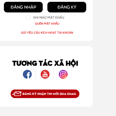
ĐĂNG NHẬP
ĐĂNG KÝ
GHI NHỚ MẬT KHẨU
QUÊN MẬT KHẨU
GỬI YÊU CẦU KÍCH HOẠT TÀI KHOẢN
TƯƠNG TÁC XÃ HỘI