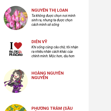
NGUYỄN THỊ LOAN
Ta không được chọn nơi mình
sinh ra, nhưng ta được chọn
cách mình sẽ sống
DIÊN VỸ
Khi sống cùng câu chữ, tôi nhận
ra nhiều nhân cách khác của
chính mình: Mộc hơn, dịu hơn
nhưng cũng không kém phần
cuồng dã và hoang hoải...
HOÀNG NGUYÊN
NGUYỄN
PHƯƠNG TRÂM (SẦU