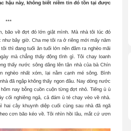
ạc hậu này, không biết niềm tin đó tồn tại được
***
 bão về đợt đó lớn giật mình. Mà nhà tôi lúc đó
 như bây giờ. Cha mẹ tôi ra ở riêng mới mấy năm
tôi thì đang tuổi ăn tuổi lớn nên đâm ra nghèo mãi
ngày mà chẳng thấy động tĩnh gì. Tôi chạy loanh
ng thấy nước sông dâng lên tận nhà của bà Chín
 nghèo nhất xóm, lại nằm cạnh mé sông. Bình
 nhà đã ngập không thấy ngon đâu. Nay dòng nước
 hôm nay bỗng cuồn cuộn từng đợt nhỏ. Tiếng ù ù
y cối nghiêng ngả, cả đám ù té chạy vèo về nhà.
hì hai cây khuynh diệp cuối cùng sau nhà đã ngã
eo cơn bão kéo về. Tôi nhìn hồi lâu, mắt cứ ươn