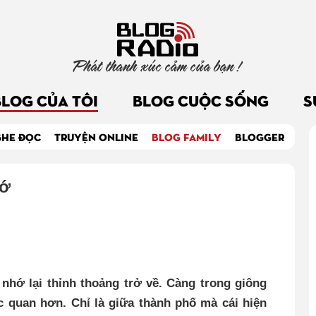
Phát thanh xúc cảm của bạn !
BLOG CỦA TÔI
BLOG CUỘC SỐNG
S
GHE ĐỌC
TRUYỆN ONLINE
BLOG FAMILY
BLOGGER
hớ
hớ lại thỉnh thoảng trở về. Càng trong giông
 quan hơn. Chỉ là giữa thành phố mà cái hiện