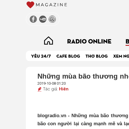
RADIO ONLINE
YÊU 24/7
CAFE BLOG
THƠ BLOG
XEM N
Những mùa bão thương n
2019-10-08 01:20
Tác giả:
Hiên
blogradio.vn - Những mùa bão thương n
bão con người lại càng mạnh mẽ và lạc