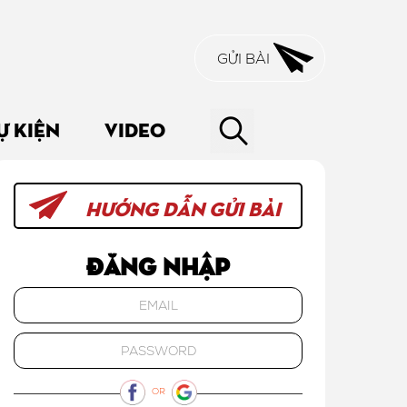
GỬI BÀI
Ự KIỆN
VIDEO
HƯỚNG DẪN GỬI BÀI
Đăng nhập
OR