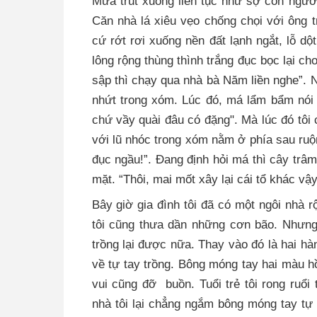
Mưa trút xuống liên tục như sợ con ngư
Căn nhà lá xiêu vẹo chống chọi với ông t
cứ rớt rơi xuống nền đất lạnh ngắt, lỗ dộ
lông rộng thùng thình trắng đục bọc lại ch
sập thì chạy qua nhà bà Năm liền nghe”.
nhứt trong xóm. Lúc đó, má lẩm bẩm nói 
chứ vầy quài đâu có đặng". Mà lúc đó tôi 
với lũ nhóc trong xóm nằm ở phía sau r
đục ngầu!”. Đang định hỏi má thì cây trâm
mặt. “Thôi, mai mốt xây lại cái tổ khác vậy”
Bây giờ gia đình tôi đã có một ngôi nhà
tôi cũng thưa dần những cơn bão. Nhưng
trồng lại được nữa. Thay vào đó là hai h
về tự tay trồng. Bông móng tay hai màu hồ
vui cũng đỡ buồn. Tuổi trẻ tôi rong ruổi
nhà tôi lại chẳng ngắm bông móng tay tự