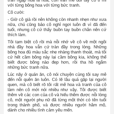
tràn ngập hoa là hoa, con vẫn mê đôi tay cô tỉ mỉ
với từng bông hoa với từng bức tranh.
Cô cười:
- Giờ cô già rồi nên không còn nhanh nhẹn như xưa
nữa, chú cũng bảo cô nghỉ ngơi luôn đi vì đã đến
tuổi, nhưng cô cứ thấy buồn tay buồn chân nên cứ
thích làm.
Tôi tạm biệt cô rồi mà nỗi nhớ về cô về một ngôi
nhà đầy hoa vẫn cứ tràn đầy trong lòng. Những
bông hoa đủ màu sắc nhẹ nhàng thanh thoát, mà tôi
cứ hết cầm bông này lại cầm bông kia, không thể
biết được bông nào đẹp hơn, rồi tha hồ ngắm
những bức tranh nữa.
Lúc nãy ở quán ăn, cô nói chuyện cùng tôi say mê
đến nỗi quên ăn luôn. Có lẽ lâu quá gặp lại người
quen, mà cô biết rõ tôi rất mê hoa và tranh của cô
làm nên cô mới nói nhiều như vậy. Tôi được biết
thêm về các con của cô và hiểu thêm được nỗi lòng
cô, một người phụ nữ đã từng một thời có tên tuổi
trong thành phố, và được nhiều người hâm mộ,
dành cho nhiều tình cảm yêu mến.