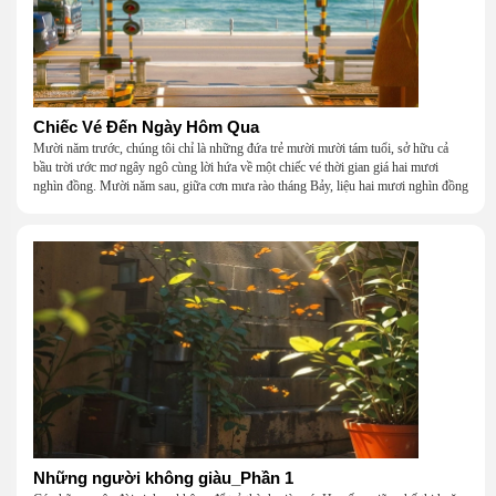
Chiếc Vé Đến Ngày Hôm Qua
Mười năm trước, chúng tôi chỉ là những đứa trẻ mười mười tám tuổi, sở hữu cả
bầu trời ước mơ ngây ngô cùng lời hứa về một chiếc vé thời gian giá hai mươi
nghìn đồng. Mười năm sau, giữa cơn mưa rào tháng Bảy, liệu hai mươi nghìn đồng
có giúp chúng tôi tìm lại được thanh xuân đã bỏ lỡ?
Những người không giàu_Phần 1