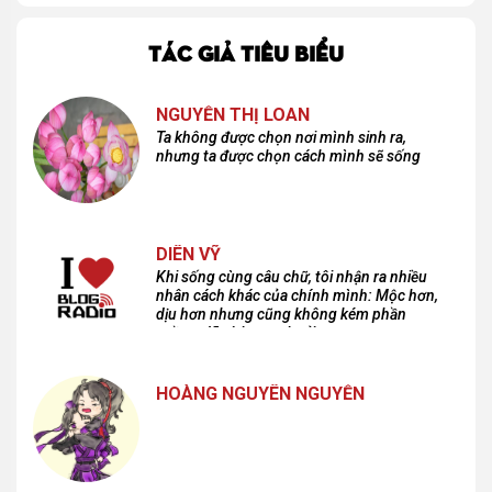
TÁC GIẢ TIÊU BIỂU
NGUYỄN THỊ LOAN
Ta không được chọn nơi mình sinh ra,
nhưng ta được chọn cách mình sẽ sống
DIÊN VỸ
Khi sống cùng câu chữ, tôi nhận ra nhiều
nhân cách khác của chính mình: Mộc hơn,
dịu hơn nhưng cũng không kém phần
cuồng dã và hoang hoải...
HOÀNG NGUYÊN NGUYỄN