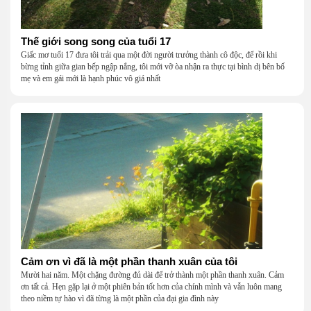
Thế giới song song của tuổi 17
Giấc mơ tuổi 17 đưa tôi trải qua một đời người trưởng thành cô độc, để rồi khi
bừng tỉnh giữa gian bếp ngập nắng, tôi mới vỡ òa nhận ra thực tại bình dị bên bố
mẹ và em gái mới là hạnh phúc vô giá nhất
Cảm ơn vì đã là một phần thanh xuân của tôi
Mười hai năm. Một chặng đường đủ dài để trở thành một phần thanh xuân. Cảm
ơn tất cả. Hẹn gặp lại ở một phiên bản tốt hơn của chính mình và vẫn luôn mang
theo niềm tự hào vì đã từng là một phần của đại gia đình này