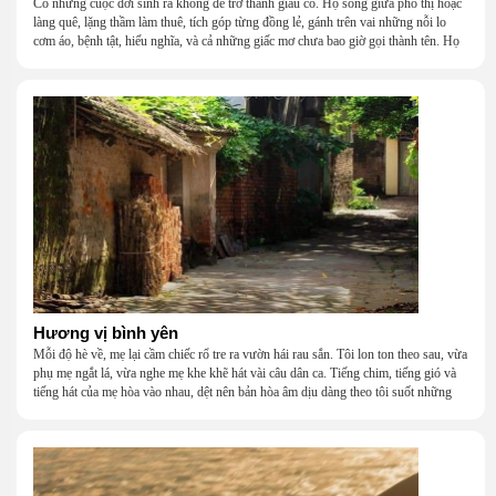
Có những cuộc đời sinh ra không để trở thành giàu có. Họ sống giữa phố thị hoặc
làng quê, lặng thầm làm thuê, tích góp từng đồng lẻ, gánh trên vai những nỗi lo
cơm áo, bệnh tật, hiếu nghĩa, và cả những giấc mơ chưa bao giờ gọi thành tên. Họ
khắc khẩu, cãi vã, bướng bỉnh, yếu đuối, rồi lại ôm nhau mà cười, mà khóc, mà
gắng gượng đi tiếp qua những mùa giông gió. Họ không giàu, nhưng họ dựng nên
một mái nhà bằng lòng thương, bằng sự nhẫn nại và một niềm tin cũ kỹ rằng: dẫu
nghèo đến đâu, cũng còn có nhau để quay về.
Hương vị bình yên
Mỗi độ hè về, mẹ lại cầm chiếc rổ tre ra vườn hái rau sắn. Tôi lon ton theo sau, vừa
phụ mẹ ngắt lá, vừa nghe mẹ khe khẽ hát vài câu dân ca. Tiếng chim, tiếng gió và
tiếng hát của mẹ hòa vào nhau, dệt nên bản hòa âm dịu dàng theo tôi suốt những
năm tháng tuổi thơ.