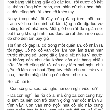
hoa bằng vải bằng giấy đủ các loại, rồi được cô kết
lại thành từng bức tranh, mới nhìn cứ như hoa thật,
ai đến cũng hết lời khen cô khéo tay.
Ngay trong nhà tôi đây cũng đang treo một bức
tranh về hoa do chính cô làm tặng nhân dịp lúc vợ
chồng tôi về nhà mới. Một giỏ hoa rất đơn giản nổi
bật trong khung hình màu đen, tôi rất thích món quà
đó cho đến tận bây giờ.
Tôi tình cờ gặp lại cô trong một quán ăn, cô nhận ra
tôi ngay. Cô nói cô vẫn còn làm hoa làm tranh như
trước nhưng số lượng đã giảm đi rất nhiều vì người
ta không còn nhu cầu không còn đăt hàng nhiều
nữa. Và cô cũng già rồi nên nay làm mai nghỉ, chủ
yếu cô làm cho hoạt động tay chân cho vui cửa vui
nhà, chứ thu nhập không còn được như xưa.
Rồi cô hỏi tôi:
- Con sống ra sao, cô nghe nói con nghỉ việc rồi?
- Dạ con nghỉ lâu rồi cô ạ, mà ông xã con cũng hay
đi làm xa nên con trở thành giống như độc thân vui
tính vậy. Con vẫn nhớ ngôi nhà cô lúc nào cũng