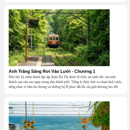
Ánh Trăng Sáng Rơi Vào Lưới - Chương 1
Bữa tiệc kỷ niệm thành lập tập đoàn Hạ Thị được tổ chức tại sảnh tiệc của một
khách sạn sáu sao ngay trung tâm thành phố. Tiếng ly thủy tinh va chạm lách cách,
tiếng nhạc vĩ cầm du dương và những bộ lễ phục đắt đỏ của giới thượng lưu dệt
nên một khung cảnh hoa lệ đến ngột ngạt.