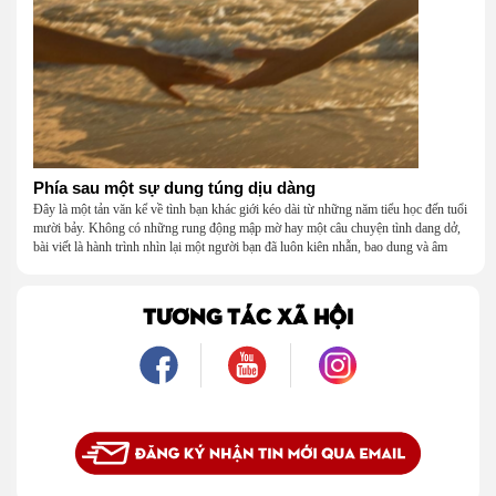
Phía sau một sự dung túng dịu dàng
Đây là một tản văn kể về tình bạn khác giới kéo dài từ những năm tiểu học đến tuổi
mười bảy. Không có những rung động mập mờ hay một câu chuyện tình dang dở,
bài viết là hành trình nhìn lại một người bạn đã luôn kiên nhẫn, bao dung và âm
thầm dung túng những vụng về, bướng bỉnh của tôi. Qua những ký ức nhỏ bé và
bình dị, tôi nhận ra điều quý giá nhất thanh xuân từng dành tặng mình không phải
là một mối tình, mà là một người luôn cho tôi quyền được là chính mình.
TƯƠNG TÁC XÃ HỘI