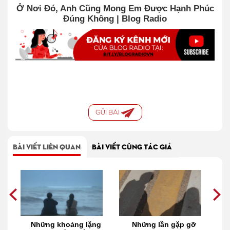
Ở Nơi Đó, Anh Cũng Mong Em Được Hạnh Phúc
Đúng Không | Blog Radio
GỬI BÀI
BÀI VIẾT LIÊN QUAN
BÀI VIẾT CÙNG TÁC GIẢ
gửi
Những khoảng lặng
Những lần gặp gỡ