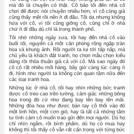
mà đó là chuyện có thật. Cô bảo tôi đến nhà cô
chơi để được nói chuyện nhiều hơn, vì cô cũng già
cũng thấy mệt rồi nên ít đi đâu. Tôi dạ nhưng không
hứa với cô, vì tôi cũng giống cô, cũng chỉ ở nhà
chứ ít đi đâu dù chỉ là trong thành phố.
Tôi nhớ những ngày xưa, tôi hay đến nhà cô vào
buổi tối, nguyên cả một căn phòng rộng ngập tràn
hoa và khung ảnh. Rồi người ta lui tới tấp nập, mà
chủ yếu là khách đặt tranh, họ chọn mẫu chọn kiểu
dáng rồi thỏa thuận giá cả với cô. Mà sao ngày đó
cô có rất nhiều mối hàng, bây giờ càng lúc càng ít
đi, hình như người ta không còn quan tâm nữa đến
các loại tranh hoa.
Những lúc ở nhà cô, tôi hay nhìn những bức tranh
được cô treo cao trên tường, cảm giác những bông
hoa trong đó cứ như đang bay lên bay lên mãi.
Những đóa hoa như được bàn tay cô thổi vào đó
một linh hồn, một cơn gió, hay là tất cả những tâm
tư tình cảm cô muốn trao gửi đến mọi người. Dù họ
chỉ nhìn ngắm, rồi bình phẩm, dù họ có mua hay
không thì tôi thấy cô vẫn rất cẩn trọng với từng bức