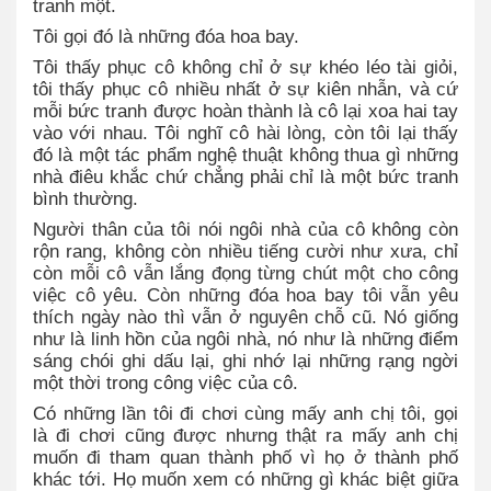
tranh một.
Tôi gọi đó là những đóa hoa bay.
Tôi thấy phục cô không chỉ ở sự khéo léo tài giỏi,
tôi thấy phục cô nhiều nhất ở sự kiên nhẫn, và cứ
mỗi bức tranh được hoàn thành là cô lại xoa hai tay
vào với nhau. Tôi nghĩ cô hài lòng, còn tôi lại thấy
đó là một tác phẩm nghệ thuật không thua gì những
nhà điêu khắc chứ chẳng phải chỉ là một bức tranh
bình thường.
Người thân của tôi nói ngôi nhà của cô không còn
rộn rang, không còn nhiều tiếng cười như xưa, chỉ
còn mỗi cô vẫn lắng đọng từng chút một cho công
việc cô yêu. Còn những đóa hoa bay tôi vẫn yêu
thích ngày nào thì vẫn ở nguyên chỗ cũ. Nó giống
như là linh hồn của ngôi nhà, nó như là những điểm
sáng chói ghi dấu lại, ghi nhớ lại những rạng ngời
một thời trong công việc của cô.
Có những lần tôi đi chơi cùng mấy anh chị tôi, gọi
là đi chơi cũng được nhưng thật ra mấy anh chị
muốn đi tham quan thành phố vì họ ở thành phố
khác tới. Họ muốn xem có những gì khác biệt giữa