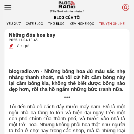
Phát thanh xúc cảm của bạn !
BLOG CỦA TÔI
YÊU 24/7
CAFE BLOG
THƠ BLOG
XEM NGHE ĐỌC
TRUYỆN ONLINE
BL
Những đóa hoa bay
2025-11-04 13:45
Tác giả:
blogradio.vn - Những bông hoa đủ màu sắc nhẹ
nhàng thanh thoát, mà tôi cứ hết cầm bông này
lại cầm bông kia, không thể biết được bông nào
đẹp hơn, rồi tha hồ ngắm những bức tranh nữa.
***
Tôi đến nhà cô cách đây mười mấy năm. Đó là một
ngôi nhà ba tầng to lớn và hiện đại ngay trên một
con phố chính của thành phố, và bước vào nhà là
một trời hoa. Nhưng không phải hoa thật như người
ta bán ở chợ hay trong các shop, mà là những loại