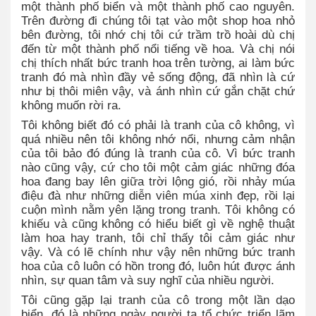
một thành phố biển và một thành phố cao nguyên.
Trên đường đi chúng tôi tạt vào một shop hoa nhỏ
bên đường, tôi nhớ chị tôi cứ trầm trồ hoài dù chị
đến từ một thành phố nổi tiếng về hoa. Và chị nói
chị thích nhất bức tranh hoa trên tường, ai làm bức
tranh đó mà nhìn đầy vẻ sống động, đã nhìn là cứ
như bị thôi miên vậy, và ánh nhìn cứ gắn chặt chứ
không muốn rời ra.
Tôi không biết đó có phải là tranh của cô không, vì
quá nhiều nên tôi không nhớ nổi, nhưng cảm nhận
của tôi bảo đó đúng là tranh của cô. Vì bức tranh
nào cũng vậy, cứ cho tôi một cảm giác những đóa
hoa đang bay lên giữa trời lộng gió, rồi nhảy múa
điệu đà như những diễn viên múa xinh đẹp, rồi lại
cuộn mình nằm yên lặng trong tranh. Tôi không có
khiếu và cũng không có hiểu biết gì về nghệ thuật
làm hoa hay tranh, tôi chỉ thấy tôi cảm giác như
vậy. Và có lẽ chính như vậy nên những bức tranh
hoa của cô luôn có hồn trong đó, luôn hút được ánh
nhìn, sự quan tâm và suy nghĩ của nhiều người.
Tôi cũng gặp lại tranh của cô trong một lần dạo
biển, đó là những ngày người ta tổ chức triển lãm