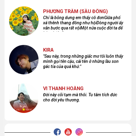
PHƯƠNG TRÂM (SẦU ĐÔNG)
Chỉ là bỗng dưng em thấy cô đơnGiữa phố
xá thênh thang đông như hộiDòng người ấy
vẫn bước qua rất vộiMột nửa cuộc đời ta để
lại nơi đâu?
KIRA
"Sau này, trong những giấc mơ tôi luôn thấy
mình gọi tên cậu, cái tên ở những lầu son
gác tía của quá khứ."
VI THANH HOÀNG
Đời này cõi tạm mà thôi. Tu tâm tích đức
cho đời yêu thương.