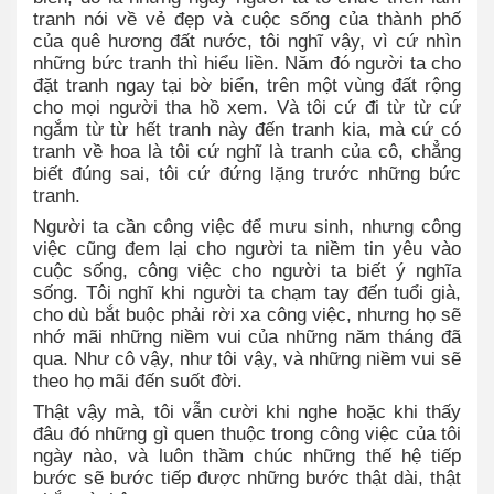
tranh nói về vẻ đẹp và cuộc sống của thành phố
của quê hương đất nước, tôi nghĩ vậy, vì cứ nhìn
những bức tranh thì hiểu liền. Năm đó người ta cho
đặt tranh ngay tại bờ biển, trên một vùng đất rộng
cho mọi người tha hồ xem. Và tôi cứ đi từ từ cứ
ngắm từ từ hết tranh này đến tranh kia, mà cứ có
tranh về hoa là tôi cứ nghĩ là tranh của cô, chẳng
biết đúng sai, tôi cứ đứng lặng trước những bức
tranh.
Người ta cần công việc để mưu sinh, nhưng công
việc cũng đem lại cho người ta niềm tin yêu vào
cuộc sống, công việc cho người ta biết ý nghĩa
sống. Tôi nghĩ khi người ta chạm tay đến tuổi già,
cho dù bắt buộc phải rời xa công việc, nhưng họ sẽ
nhớ mãi những niềm vui của những năm tháng đã
qua. Như cô vậy, như tôi vậy, và những niềm vui sẽ
theo họ mãi đến suốt đời.
Thật vậy mà, tôi vẫn cười khi nghe hoặc khi thấy
đâu đó những gì quen thuộc trong công việc của tôi
ngày nào, và luôn thầm chúc những thế hệ tiếp
bước sẽ bước tiếp được những bước thật dài, thật