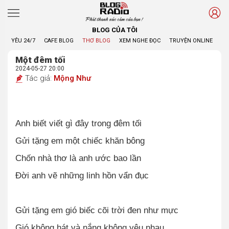
Phát thanh xúc cảm của bạn !
BLOG CỦA TÔI
YÊU 24/7
CAFE BLOG
THƠ BLOG
XEM NGHE ĐỌC
TRUYỆN ONLINE
BL
Một đêm tối
2024-05-27 20:00
Tác giả:
Mộng Như
Anh biết viết gì đây trong đêm tối
Gửi tặng em một chiếc khăn bông
Chốn nhà thơ là anh ước bao lần
Đời anh vẽ những linh hồn vẩn đục
Gửi tặng em gió biếc cõi trời đen như mực
Gió không hát và nắng không yêu nhau