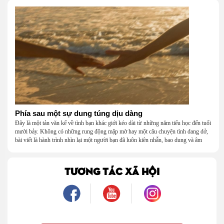
Phía sau một sự dung túng dịu dàng
Đây là một tản văn kể về tình bạn khác giới kéo dài từ những năm tiểu học đến tuổi
mười bảy. Không có những rung động mập mờ hay một câu chuyện tình dang dở,
bài viết là hành trình nhìn lại một người bạn đã luôn kiên nhẫn, bao dung và âm
thầm dung túng những vụng về, bướng bỉnh của tôi. Qua những ký ức nhỏ bé và
bình dị, tôi nhận ra điều quý giá nhất thanh xuân từng dành tặng mình không phải
là một mối tình, mà là một người luôn cho tôi quyền được là chính mình.
TƯƠNG TÁC XÃ HỘI