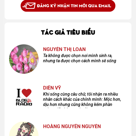
TÁC GIẢ TIÊU BIỂU
NGUYỄN THỊ LOAN
Ta không được chọn nơi mình sinh ra,
nhưng ta được chọn cách mình sẽ sống
DIÊN VỸ
Khi sống cùng câu chữ, tôi nhận ra nhiều
nhân cách khác của chính mình: Mộc hơn,
dịu hơn nhưng cũng không kém phần
cuồng dã và hoang hoải...
HOÀNG NGUYÊN NGUYỄN