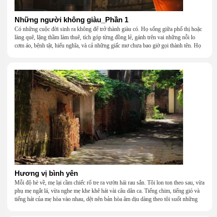
Những người không giàu_Phần 1
Có những cuộc đời sinh ra không để trở thành giàu có. Họ sống giữa phố thị hoặc
làng quê, lặng thầm làm thuê, tích góp từng đồng lẻ, gánh trên vai những nỗi lo
cơm áo, bệnh tật, hiếu nghĩa, và cả những giấc mơ chưa bao giờ gọi thành tên. Họ
khắc khẩu, cãi vã, bướng bỉnh, yếu đuối, rồi lại ôm nhau mà cười, mà khóc, mà
gắng gượng đi tiếp qua những mùa giông gió. Họ không giàu, nhưng họ dựng nên
một mái nhà bằng lòng thương, bằng sự nhẫn nại và một niềm tin cũ kỹ rằng: dẫu
nghèo đến đâu, cũng còn có nhau để quay về.
Hương vị bình yên
Mỗi độ hè về, mẹ lại cầm chiếc rổ tre ra vườn hái rau sắn. Tôi lon ton theo sau, vừa
phụ mẹ ngắt lá, vừa nghe mẹ khe khẽ hát vài câu dân ca. Tiếng chim, tiếng gió và
tiếng hát của mẹ hòa vào nhau, dệt nên bản hòa âm dịu dàng theo tôi suốt những
năm tháng tuổi thơ.