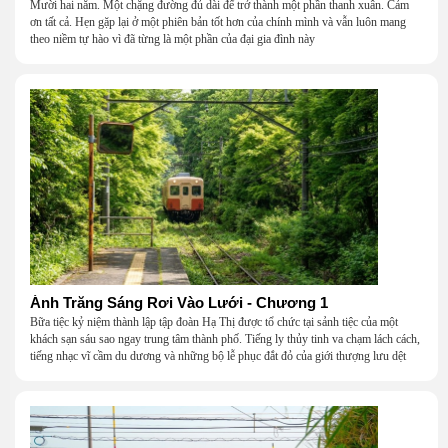
Mười hai năm. Một chặng đường đủ dài để trở thành một phần thanh xuân. Cảm
ơn tất cả. Hẹn gặp lại ở một phiên bản tốt hơn của chính mình và vẫn luôn mang
theo niềm tự hào vì đã từng là một phần của đại gia đình này
Ánh Trăng Sáng Rơi Vào Lưới - Chương 1
Bữa tiệc kỷ niệm thành lập tập đoàn Hạ Thị được tổ chức tại sảnh tiệc của một
khách sạn sáu sao ngay trung tâm thành phố. Tiếng ly thủy tinh va chạm lách cách,
tiếng nhạc vĩ cầm du dương và những bộ lễ phục đắt đỏ của giới thượng lưu dệt
nên một khung cảnh hoa lệ đến ngột ngạt.