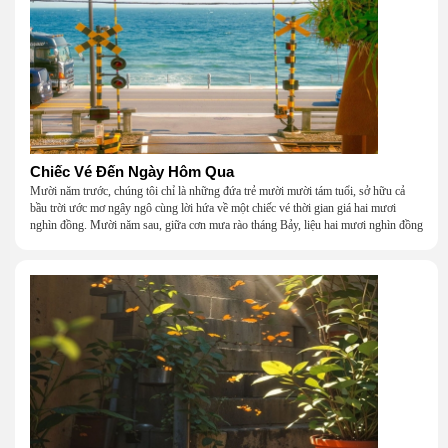
Chiếc Vé Đến Ngày Hôm Qua
Mười năm trước, chúng tôi chỉ là những đứa trẻ mười mười tám tuổi, sở hữu cả
bầu trời ước mơ ngây ngô cùng lời hứa về một chiếc vé thời gian giá hai mươi
nghìn đồng. Mười năm sau, giữa cơn mưa rào tháng Bảy, liệu hai mươi nghìn đồng
có giúp chúng tôi tìm lại được thanh xuân đã bỏ lỡ?