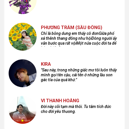
PHƯƠNG TRÂM (SẦU ĐÔNG)
Chỉ là bỗng dưng em thấy cô đơnGiữa phố
xá thênh thang đông như hộiDòng người ấy
vẫn bước qua rất vộiMột nửa cuộc đời ta để
lại nơi đâu?
KIRA
"Sau này, trong những giấc mơ tôi luôn thấy
mình gọi tên cậu, cái tên ở những lầu son
gác tía của quá khứ."
VI THANH HOÀNG
Đời này cõi tạm mà thôi. Tu tâm tích đức
cho đời yêu thương.