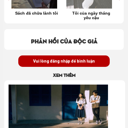
ôi
Sách đã chữa lành tôi
Tôi của ngày tháng
L
yêu cậu
Phản hồi của độc giả
Vui lòng đăng nhập để bình luận
Xem thêm