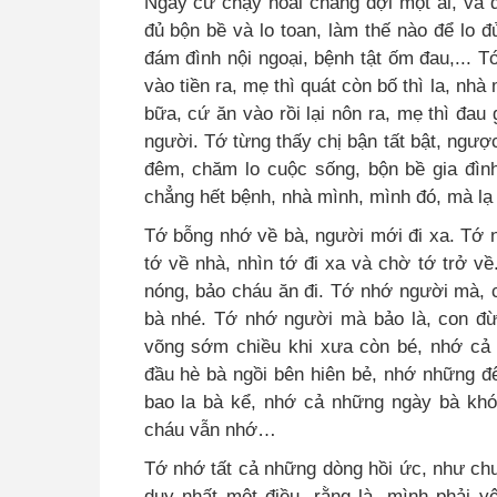
Ngày cứ chạy hoài chẳng đợi một ai, và đ
đủ bộn bề và lo toan, làm thế nào để lo 
đám đình nội ngoại, bệnh tật ốm đau,... T
vào tiền ra, mẹ thì quát còn bố thì la, nh
bữa, cứ ăn vào rồi lại nôn ra, mẹ thì đau
người. Tớ từng thấy chị bận tất bật, ngược
đêm, chăm lo cuộc sống, bộn bề gia đìn
chẳng hết bệnh, nhà mình, mình đó, mà lạ 
Tớ bỗng nhớ về bà, người mới đi xa. Tớ 
tớ về nhà, nhìn tớ đi xa và chờ tớ trở v
nóng, bảo cháu ăn đi. Tớ nhớ người mà, c
bà nhé. Tớ nhớ người mà bảo là, con đ
võng sớm chiều khi xưa còn bé, nhớ cả 
đầu hè bà ngồi bên hiên bẻ, nhớ những 
bao la bà kể, nhớ cả những ngày bà kh
cháu vẫn nhớ…
Tớ nhớ tất cả những dòng hồi ức, như chư
duy nhất một điều, rằng là, mình phải y