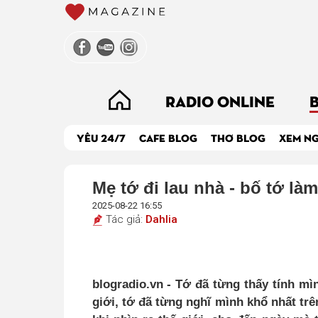
RADIO ONLINE
YÊU 24/7
CAFE BLOG
THƠ BLOG
XEM N
Mẹ tớ đi lau nhà - bố tớ làm
2025-08-22 16:55
Tác giả:
Dahlia
blogradio.vn - Tớ đã từng thấy tính mì
giới, tớ đã từng nghĩ mình khổ nhất trê