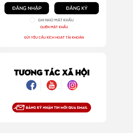
ĐĂNG NHẬP
ĐĂNG KÝ
GHI NHỚ MẬT KHẨU
QUÊN MẬT KHẨU
GỬI YÊU CẦU KÍCH HOẠT TÀI KHOẢN
TƯƠNG TÁC XÃ HỘI