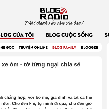
Phát thanh xúc cảm của bạn !
BLOG CỦA TÔI
BLOG CUỘC SỐNG
S
GHE ĐỌC
TRUYỆN ONLINE
BLOG FAMILY
BLOGGER
 xe ôm - tớ từng ngại chia sẻ
nh chẳng hợp, với bố mẹ, gia đình và tất cả thế
n đời
.
Cho đến khi, tự mình đi qua, cho đến giờ