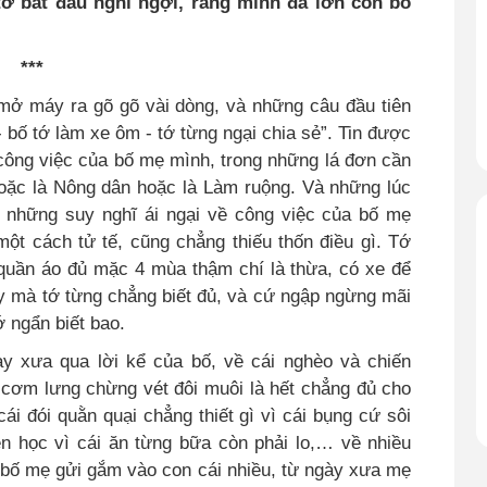
 tớ bắt đầu nghĩ ngợi, rằng mình đã lớn còn bố
***
 mở máy ra gõ gõ vài dòng, và những câu đầu tiên
 - bố tớ làm xe ôm - tớ từng ngại chia sẻ”. Tin được
 công việc của bố mẹ mình, trong những lá đơn cần
hoặc là Nông dân hoặc là Làm ruộng. Và những lúc
ì những suy nghĩ ái ngại về công việc của bố mẹ
ột cách tử tế, cũng chẳng thiếu thốn điều gì
.
Tớ
quần áo đủ mặc 4 mùa thậm chí là thừa, có xe để
ậy mà tớ từng chẳng biết đủ, và cứ ngập ngừng mãi
ớ ngẩn biết bao.
 xưa qua lời kể của bố, về cái nghèo và chiến
 cơm lưng chừng vét đôi muôi là hết chẳng đủ cho
i đói quằn quại chẳng thiết gì vì cái bụng cứ sôi
n học vì cái ăn từng bữa còn phải lo,… về nhiều
 bố mẹ gửi gắm vào con cái nhiều, từ ngày xưa mẹ