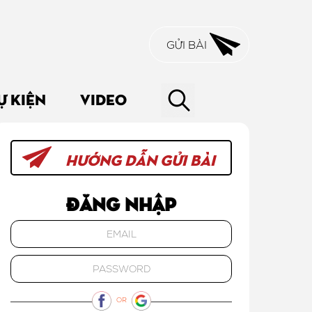
GỬI BÀI
Ự KIỆN
VIDEO
HƯỚNG DẪN GỬI BÀI
Đăng nhập
OR