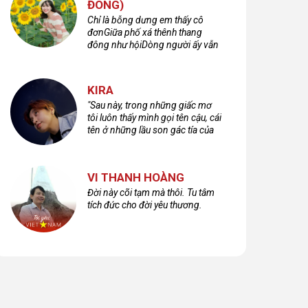
ĐÔNG)
Chỉ là bỗng dưng em thấy cô
đơnGiữa phố xá thênh thang
đông như hộiDòng người ấy vẫn
bước qua rất vộiMột nửa cuộc
đời ta để lại nơi đâu?
KIRA
"Sau này, trong những giấc mơ
tôi luôn thấy mình gọi tên cậu, cái
tên ở những lầu son gác tía của
quá khứ."
VI THANH HOÀNG
Đời này cõi tạm mà thôi. Tu tâm
tích đức cho đời yêu thương.