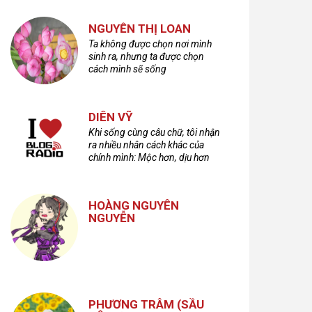
NGUYỄN THỊ LOAN
Ta không được chọn nơi mình
sinh ra, nhưng ta được chọn
cách mình sẽ sống
DIÊN VỸ
Khi sống cùng câu chữ, tôi nhận
ra nhiều nhân cách khác của
chính mình: Mộc hơn, dịu hơn
nhưng cũng không kém phần
cuồng dã và hoang hoải...
HOÀNG NGUYÊN
NGUYỄN
PHƯƠNG TRÂM (SẦU