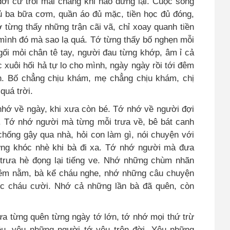
ời cứ trôi mãi chẳng khi nào dừng lại. Cuộc sống
đủ ba bữa cơm, quần áo đủ mặc, tiền học đủ đóng,
ớ từng thấy những trận cãi vã, chỉ xoay quanh tiền
à mình đó mà sao lạ quá. Tớ từng thấy bố nghẹn mỗi
 gối mỏi chân tê tay, người đau từng khớp, âm ỉ cả
 xuôi hối hả tự lo cho mình, ngày ngày rồi tới đêm
h. Bố chẳng chịu khám, mẹ chẳng chịu khám, chị
quá trời.
nhớ về ngày, khi xưa còn bé. Tớ nhớ về người đợi
ề. Tớ nhớ người mà từng mỗi trưa về, bê bát canh
hống gậy qua nhà, hỏi con làm gì, nói chuyện với
ừng khóc nhè khi bà đi xa. Tớ nhớ người mà đưa
trưa hè đọng lại tiếng ve. Nhớ những chùm nhãn
đêm nằm, bà kể cháu nghe, nhớ những câu chuyện
óc cháu cười. Nhớ cả những lần bà đã quên, còn
a từng quên từng ngày tớ lớn, tớ nhớ mọi thứ trừ
êu, yêu những người tớ yêu trên đời
.
Yêu những