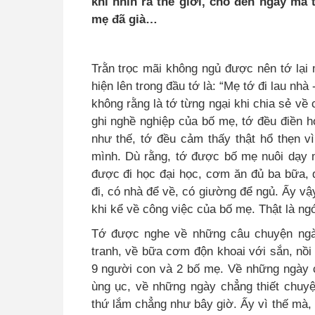
khi nhìn ra thế giới, cho đến ngày mà
mẹ đã già…
Trằn trọc mãi không ngủ được nên tớ lại
hiện lên trong đầu tớ là: “Mẹ tớ đi lau nhà
không rằng là tớ từng ngại khi chia sẻ về
ghi nghề nghiệp của bố mẹ, tớ đều điền 
như thế, tớ đều cảm thấy thật hổ thẹn v
mình. Dù rằng, tớ được bố mẹ nuôi dạy m
được đi học đại học, cơm ăn đủ ba bữa, 
đi, có nhà để về, có giường để ngủ. Ấy v
khi kể về công việc của bố mẹ. Thật là ng
Tớ được nghe về những câu chuyện ngày
tranh, về bữa cơm độn khoai với sắn, nồi
9 người con và 2 bố mẹ
.
Về những ngày cá
ùng ục, về những ngày chẳng thiết chuyệ
thứ lắm chẳng như bây giờ. Ấy vì thế mà,