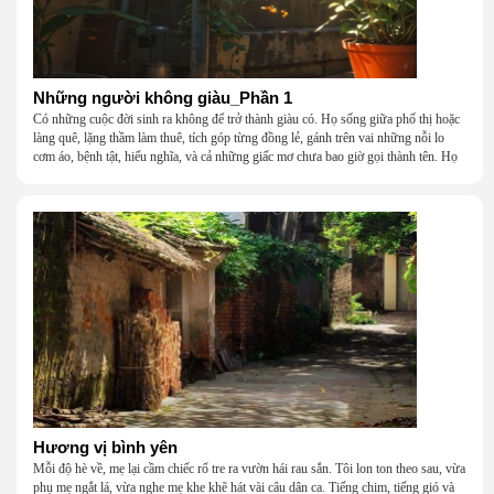
Những người không giàu_Phần 1
Có những cuộc đời sinh ra không để trở thành giàu có. Họ sống giữa phố thị hoặc
làng quê, lặng thầm làm thuê, tích góp từng đồng lẻ, gánh trên vai những nỗi lo
cơm áo, bệnh tật, hiếu nghĩa, và cả những giấc mơ chưa bao giờ gọi thành tên. Họ
khắc khẩu, cãi vã, bướng bỉnh, yếu đuối, rồi lại ôm nhau mà cười, mà khóc, mà
gắng gượng đi tiếp qua những mùa giông gió. Họ không giàu, nhưng họ dựng nên
một mái nhà bằng lòng thương, bằng sự nhẫn nại và một niềm tin cũ kỹ rằng: dẫu
nghèo đến đâu, cũng còn có nhau để quay về.
Hương vị bình yên
Mỗi độ hè về, mẹ lại cầm chiếc rổ tre ra vườn hái rau sắn. Tôi lon ton theo sau, vừa
phụ mẹ ngắt lá, vừa nghe mẹ khe khẽ hát vài câu dân ca. Tiếng chim, tiếng gió và