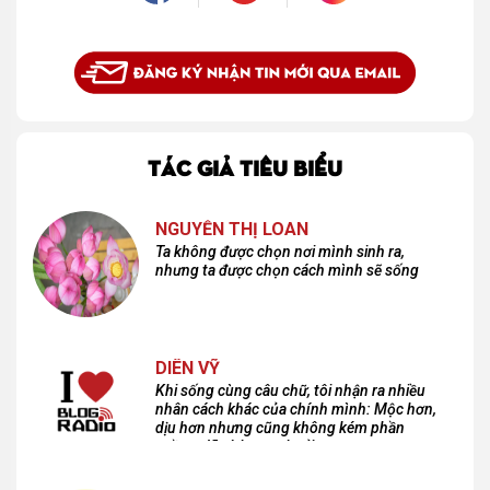
TÁC GIẢ TIÊU BIỂU
NGUYỄN THỊ LOAN
Ta không được chọn nơi mình sinh ra,
nhưng ta được chọn cách mình sẽ sống
DIÊN VỸ
Khi sống cùng câu chữ, tôi nhận ra nhiều
nhân cách khác của chính mình: Mộc hơn,
dịu hơn nhưng cũng không kém phần
cuồng dã và hoang hoải...