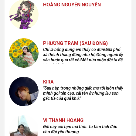
HOÀNG NGUYÊN NGUYỄN
PHƯƠNG TRÂM (SẦU ĐÔNG)
Chỉ là bỗng dưng em thấy cô đơnGiữa phố
xá thênh thang đông như hộiDòng người ấy
vẫn bước qua rất vộiMột nửa cuộc đời ta để
lại nơi đâu?
KIRA
"Sau này, trong những giấc mơ tôi luôn thấy
mình gọi tên cậu, cái tên ở những lầu son
gác tía của quá khứ."
VI THANH HOÀNG
Đời này cõi tạm mà thôi. Tu tâm tích đức
cho đời yêu thương.