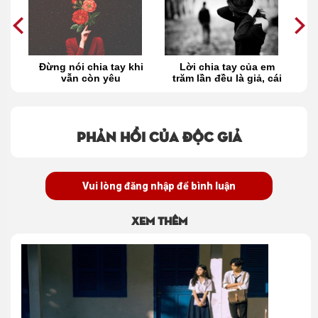
ật
Đừng nói chia tay khi
Lời chia tay của em
vẫn còn yêu
trăm lần đều là giả, cái
buông tay của anh một
lần cũng là thật
Phản hồi của độc giả
Vui lòng đăng nhập để bình luận
Xem thêm