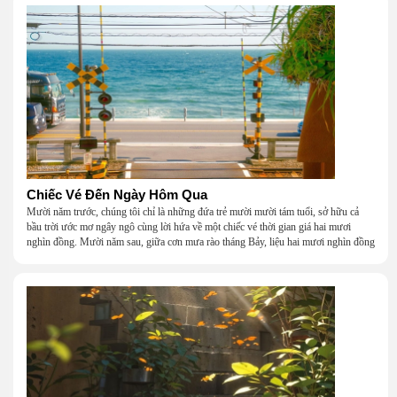
Chiếc Vé Đến Ngày Hôm Qua
Mười năm trước, chúng tôi chỉ là những đứa trẻ mười mười tám tuổi, sở hữu cả
bầu trời ước mơ ngây ngô cùng lời hứa về một chiếc vé thời gian giá hai mươi
nghìn đồng. Mười năm sau, giữa cơn mưa rào tháng Bảy, liệu hai mươi nghìn đồng
có giúp chúng tôi tìm lại được thanh xuân đã bỏ lỡ?