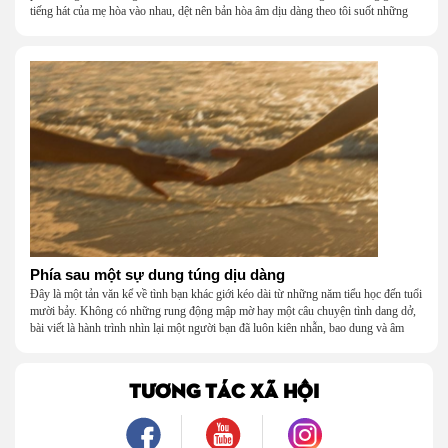
tiếng hát của mẹ hòa vào nhau, dệt nên bản hòa âm dịu dàng theo tôi suốt những
năm tháng tuổi thơ.
Phía sau một sự dung túng dịu dàng
Đây là một tản văn kể về tình bạn khác giới kéo dài từ những năm tiểu học đến tuổi
mười bảy. Không có những rung động mập mờ hay một câu chuyện tình dang dở,
bài viết là hành trình nhìn lại một người bạn đã luôn kiên nhẫn, bao dung và âm
thầm dung túng những vụng về, bướng bỉnh của tôi. Qua những ký ức nhỏ bé và
bình dị, tôi nhận ra điều quý giá nhất thanh xuân từng dành tặng mình không phải
là một mối tình, mà là một người luôn cho tôi quyền được là chính mình.
TƯƠNG TÁC XÃ HỘI