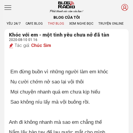
Phát thanh xúc cảm của bạn !
BLOG CỦA TÔI
YÊU 24/7
CAFE BLOG
THƠ BLOG
XEM NGHE ĐỌC
TRUYỆN ONLINE
BL
Khóc với em - một tình yêu chưa nở đã tàn
2020-08-10 01:16
Tác giả:
Chúc Sim
Em đừng buồn vì những người làm em khóc
Nụ cười chớm nở sao lại vội thôi
Mọi chuyện nhanh quá em chưa kịp hiểu
Sao không níu lấy mà vội buông rồi.
Anh đi không nhanh mà sao em chẳng thể
Nắm lấy bàn tay để lau nước mắt cho mình