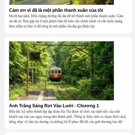
Cảm ơn vì đã là một phần thanh xuân của tôi
Mười hai năm. Một chặng đường đủ dài để trở thành một phần thanh xuân. Cảm
ơn tất cả. Hẹn gặp lại ở một phiên bản tốt hơn của chính mình và vẫn luôn mang
theo niềm tự hào vì đã từng là một phần của đại gia đình này
Ánh Trăng Sáng Rơi Vào Lưới - Chương 1
Bữa tiệc kỷ niệm thành lập tập đoàn Hạ Thị được tổ chức tại sảnh tiệc của một
khách sạn sáu sao ngay trung tâm thành phố. Tiếng ly thủy tinh va chạm lách cách,
tiếng nhạc vĩ cầm du dương và những bộ lễ phục đắt đỏ của giới thượng lưu dệt
nên một khung cảnh hoa lệ đến ngột ngạt.