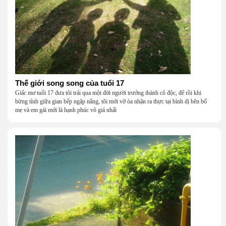
Thế giới song song của tuổi 17
Giấc mơ tuổi 17 đưa tôi trải qua một đời người trưởng thành cô độc, để rồi khi
bừng tỉnh giữa gian bếp ngập nắng, tôi mới vỡ òa nhận ra thực tại bình dị bên bố
mẹ và em gái mới là hạnh phúc vô giá nhất