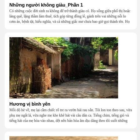
Những người không giàu_Phần 1
Có những cuộc đời sinh ra không để trở thành giàu có. Họ sống giữa phố thị hoặc
làng quê, lặng thầm làm thuê, tích góp từng đồng lẻ, gánh trên vai những nỗi lo
cơm áo, bệnh tật, hiếu nghĩa, và cả những giấc mơ chưa bao giờ gọi thành tên. Họ
khắc khẩu, cãi vã, bướng bỉnh, yếu đuối, rồi lại ôm nhau mà cười, mà khóc, mà
gắng gượng đi tiếp qua những mùa giông gió. Họ không giàu, nhưng họ dựng nên
một mái nhà bằng lòng thương, bằng sự nhẫn nại và một niềm tin cũ kỹ rằng: dẫu
nghèo đến đâu, cũng còn có nhau để quay về.
Hương vị bình yên
Mỗi độ hè về, mẹ lại cầm chiếc rổ tre ra vườn hái rau sắn. Tôi lon ton theo sau, vừa
phụ mẹ ngắt lá, vừa nghe mẹ khe khẽ hát vài câu dân ca. Tiếng chim, tiếng gió và
tiếng hát của mẹ hòa vào nhau, dệt nên bản hòa âm dịu dàng theo tôi suốt những
năm tháng tuổi thơ.