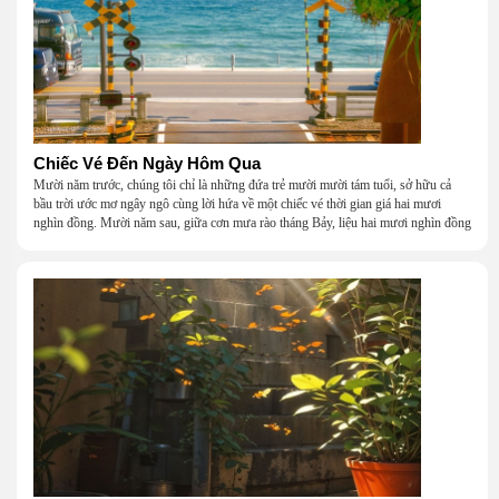
Chiếc Vé Đến Ngày Hôm Qua
Mười năm trước, chúng tôi chỉ là những đứa trẻ mười mười tám tuổi, sở hữu cả
bầu trời ước mơ ngây ngô cùng lời hứa về một chiếc vé thời gian giá hai mươi
nghìn đồng. Mười năm sau, giữa cơn mưa rào tháng Bảy, liệu hai mươi nghìn đồng
có giúp chúng tôi tìm lại được thanh xuân đã bỏ lỡ?