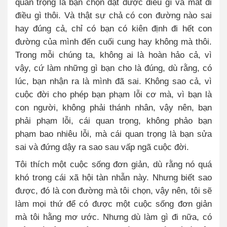
quan trọng là bạn chọn đạt được điều gì và mất đi
điều gì thôi. Và thật sự chả có con đường nào sai
hay đúng cả, chỉ có bạn có kiên định đi hết con
đường của mình đến cuối cung hay không mà thôi.
Trong mỗi chúng ta, không ai là hoàn hảo cả, vì
vậy, cứ làm những gì bạn cho là đúng, dù rằng, có
lúc, bạn nhận ra là mình đã sai. Không sao cả, vì
cuộc đời cho phép bạn phạm lỗi cơ mà, vì bạn là
con người, không phải thánh nhân, vậy nên, bạn
phải phạm lỗi, cái quan trọng, không phảo bạn
phạm bao nhiêu lỗi, mà cái quan trọng là bạn sửa
sai và đứng dậy ra sao sau vấp ngã cuộc đời.
Tôi thích một cuộc sống đơn giản, dù rằng nó quá
khó trong cái xã hội tàn nhẫn này. Nhưng biết sao
được, đó là con đường mà tôi chọn, vậy nên, tôi sẽ
làm mọi thứ để có được một cuộc sống đơn giản
mà tôi hằng mơ ước. Nhưng dù làm gì đi nữa, có