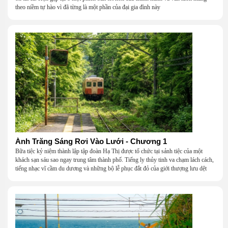
theo niềm tự hào vì đã từng là một phần của đại gia đình này
Ánh Trăng Sáng Rơi Vào Lưới - Chương 1
Bữa tiệc kỷ niệm thành lập tập đoàn Hạ Thị được tổ chức tại sảnh tiệc của một
khách sạn sáu sao ngay trung tâm thành phố. Tiếng ly thủy tinh va chạm lách cách,
tiếng nhạc vĩ cầm du dương và những bộ lễ phục đắt đỏ của giới thượng lưu dệt
nên một khung cảnh hoa lệ đến ngột ngạt.