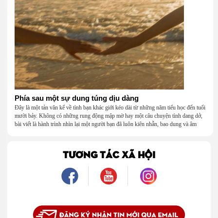
Phía sau một sự dung túng dịu dàng
Đây là một tản văn kể về tình bạn khác giới kéo dài từ những năm tiểu học đến tuổi
mười bảy. Không có những rung động mập mờ hay một câu chuyện tình dang dở,
bài viết là hành trình nhìn lại một người bạn đã luôn kiên nhẫn, bao dung và âm
thầm dung túng những vụng về, bướng bỉnh của tôi. Qua những ký ức nhỏ bé và
bình dị, tôi nhận ra điều quý giá nhất thanh xuân từng dành tặng mình không phải
là một mối tình, mà là một người luôn cho tôi quyền được là chính mình.
TƯƠNG TÁC XÃ HỘI