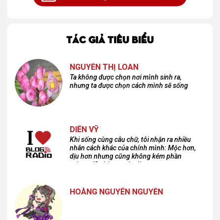
TÁC GIẢ TIÊU BIỂU
NGUYỄN THỊ LOAN
Ta không được chọn nơi mình sinh ra,
nhưng ta được chọn cách mình sẽ sống
DIÊN VỸ
Khi sống cùng câu chữ, tôi nhận ra nhiều
nhân cách khác của chính mình: Mộc hơn,
dịu hơn nhưng cũng không kém phần
cuồng dã và hoang hoải...
HOÀNG NGUYÊN NGUYỄN