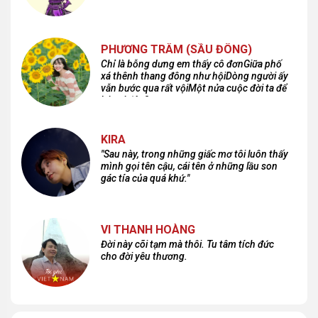
PHƯƠNG TRÂM (SẦU ĐÔNG)
Chỉ là bỗng dưng em thấy cô đơnGiữa phố
xá thênh thang đông như hộiDòng người ấy
vẫn bước qua rất vộiMột nửa cuộc đời ta để
lại nơi đâu?
KIRA
"Sau này, trong những giấc mơ tôi luôn thấy
mình gọi tên cậu, cái tên ở những lầu son
gác tía của quá khứ."
VI THANH HOÀNG
Đời này cõi tạm mà thôi. Tu tâm tích đức
cho đời yêu thương.