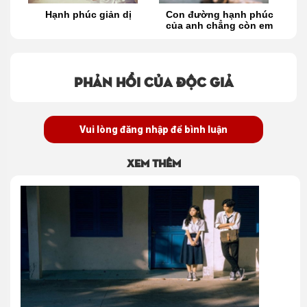
ản dị
Con đường hạnh phúc
Hạnh phúc là được trở
của anh chẳng còn em
về nhà
Phản hồi của độc giả
Vui lòng đăng nhập để bình luận
Xem thêm