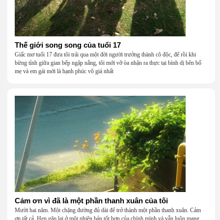
Thế giới song song của tuổi 17
Giấc mơ tuổi 17 đưa tôi trải qua một đời người trưởng thành cô độc, để rồi khi
bừng tỉnh giữa gian bếp ngập nắng, tôi mới vỡ òa nhận ra thực tại bình dị bên bố
mẹ và em gái mới là hạnh phúc vô giá nhất
Cảm ơn vì đã là một phần thanh xuân của tôi
Mười hai năm. Một chặng đường đủ dài để trở thành một phần thanh xuân. Cảm
ơn tất cả. Hẹn gặp lại ở một phiên bản tốt hơn của chính mình và vẫn luôn mang