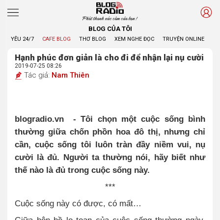
Phát thanh xúc cảm của bạn !
BLOG CỦA TÔI
YÊU 24/7
CAFE BLOG
THƠ BLOG
XEM NGHE ĐỌC
TRUYỆN ONLINE
BL
Hạnh phúc đơn giản là cho đi để nhận lại nụ cười
2019-07-25 08:26
Tác giả:
Nam Thiên
blogradio.vn - Tôi chọn một cuộc sống bình
thường giữa chốn phồn hoa đô thị, nhưng chỉ
cần, cuộc sống tôi luôn tràn đầy niềm vui, nụ
cười là đủ. Người ta thường nói, hãy biết như
thế nào là đủ trong cuộc sống này.
***
Cuộc sống này có được, có mất…