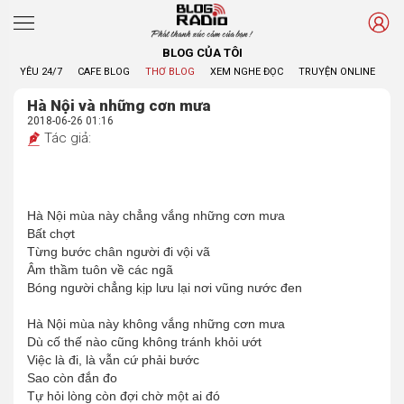
Phát thanh xúc cảm của bạn !
BLOG CỦA TÔI
YÊU 24/7
CAFE BLOG
THƠ BLOG
XEM NGHE ĐỌC
TRUYỆN ONLINE
BL
Hà Nội và những cơn mưa
2018-06-26 01:16
Tác giả:
Hà Nội mùa này chẳng vắng những cơn mưa
Bất chợt
Từng bước chân người đi vội vã
Âm thầm tuôn về các ngã
Bóng người chẳng kịp lưu lại nơi vũng nước đen
Hà Nội mùa này không vắng những cơn mưa
Dù cố thế nào cũng không tránh khỏi ướt
Việc là đi, là vẫn cứ phải bước
Sao còn đắn đo
Tự hỏi lòng còn đợi chờ một ai đó