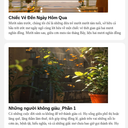
Chiếc Vé Đến Ngày Hôm Qua
Mười năm trước, chúng tôi chỉ là những đứa trẻ mười mười tám tuổi, sở hữu cả
bầu trời ước mơ ngây ngô cùng lời hứa về một chiếc vé thời gian giá hai mươi
nghìn đồng. Mười năm sau, giữa cơn mưa rào tháng Bảy, liệu hai mươi nghìn đồng
có giúp chúng tôi tìm lại được thanh xuân đã bỏ lỡ?
Những người không giàu_Phần 1
Có những cuộc đời sinh ra không để trở thành giàu có. Họ sống giữa phố thị hoặc
làng quê, lặng thầm làm thuê, tích góp từng đồng lẻ, gánh trên vai những nỗi lo
cơm áo, bệnh tật, hiếu nghĩa, và cả những giấc mơ chưa bao giờ gọi thành tên. Họ