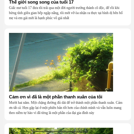
Thế giới song song của tuổi 17
Giấc mơ tuổi 17 đưa tôi trải qua một đời người trưởng thành cô độc, để rồi khi
bừng tỉnh giữa gian bếp ngập nắng, tôi mới vỡ òa nhận ra thực tại bình dị bên bố
mẹ và em gái mới là hạnh phúc vô giá nhất
Cảm ơn vì đã là một phần thanh xuân của tôi
Mười hai năm. Một chặng đường đủ dài để trở thành một phần thanh xuân. Cảm
ơn tất cả. Hẹn gặp lại ở một phiên bản tốt hơn của chính mình và vẫn luôn mang
theo niềm tự hào vì đã từng là một phần của đại gia đình này