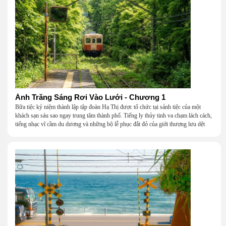
Ánh Trăng Sáng Rơi Vào Lưới - Chương 1
Bữa tiệc kỷ niệm thành lập tập đoàn Hạ Thị được tổ chức tại sảnh tiệc của một
khách sạn sáu sao ngay trung tâm thành phố. Tiếng ly thủy tinh va chạm lách cách,
tiếng nhạc vĩ cầm du dương và những bộ lễ phục đắt đỏ của giới thượng lưu dệt
nên một khung cảnh hoa lệ đến ngột ngạt.