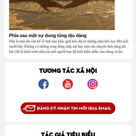
Phía sau một sự dung túng dịu dàng
Đây là một tản văn kể về tình bạn khác giới kéo dài từ những năm tiểu học đến tuổi
mười bảy. Không có những rung động mập mờ hay một câu chuyện tình dang dở,
bài viết là hành trình nhìn lại một người bạn đã luôn kiên nhẫn, bao dung và âm
thầm dung túng những vụng về, bướng bỉnh của tôi. Qua những ký ức nhỏ bé và
bình dị, tôi nhận ra điều quý giá nhất thanh xuân từng dành tặng mình không phải
là một mối tình, mà là một người luôn cho tôi quyền được là chính mình.
TƯƠNG TÁC XÃ HỘI
TÁC GIẢ TIÊU BIỂU