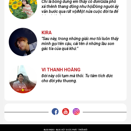
Chỉ là bỗng dưng em thấy cô đơnGiữa phố
xá thênh thang đông như hộiDòng người ấy
vẫn bước qua rất vộiMột nửa cuộc đời ta để
lại nơi đâu?
KIRA
"Sau này, trong những giấc mơ tôi luôn thấy
mình gọi tên cậu, cái tên ở những lầu son
gác tía của quá khứ."
VI THANH HOÀNG
Đời này cõi tạm mà thôi. Tu tâm tích đức
cho đời yêu thương.
BLOG RADIO - BLOG VIỆT ĐƯỢC PHÁT TRIỂN BỞI