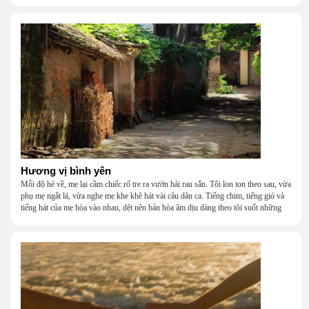
khắc khẩu, cãi vã, bướng bỉnh, yếu đuối, rồi lại ôm nhau mà cười, mà khóc, mà
gắng gượng đi tiếp qua những mùa giông gió. Họ không giàu, nhưng họ dựng nên
một mái nhà bằng lòng thương, bằng sự nhẫn nại và một niềm tin cũ kỹ rằng: dẫu
nghèo đến đâu, cũng còn có nhau để quay về.
Hương vị bình yên
Mỗi độ hè về, mẹ lại cầm chiếc rổ tre ra vườn hái rau sắn. Tôi lon ton theo sau, vừa
phụ mẹ ngắt lá, vừa nghe mẹ khe khẽ hát vài câu dân ca. Tiếng chim, tiếng gió và
tiếng hát của mẹ hòa vào nhau, dệt nên bản hòa âm dịu dàng theo tôi suốt những
năm tháng tuổi thơ.