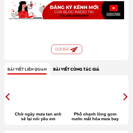
GỬI BÀI
BÀI VIẾT LIÊN QUAN
BÀI VIẾT CÙNG TÁC GIẢ
m
Chờ ngày mưa tan anh
Phố chạnh lòng gom
sẽ lại nói yêu em
nước mắt hóa mưa bay
t