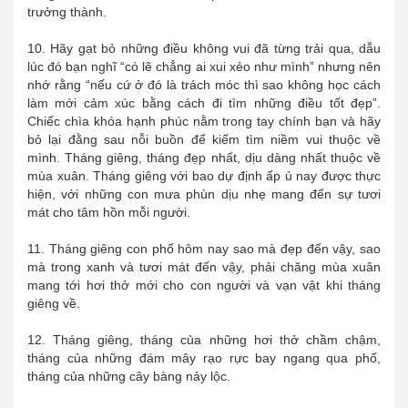
trưởng thành.
10. Hãy gạt bỏ những điều không vui đã từng trải qua, dẫu
lúc đó bạn nghĩ “có lẽ chẳng ai xui xẻo như mình” nhưng nên
nhớ rằng “nếu cứ ở đó là trách móc thì sao không học cách
làm mới cảm xúc bằng cách đi tìm những điều tốt đẹp”.
Chiếc chìa khóa hạnh phúc nằm trong tay chính bạn và hãy
bỏ lại đằng sau nỗi buồn để kiếm tìm niềm vui thuộc về
mình. Tháng giêng, tháng đẹp nhất, dịu dàng nhất thuộc về
mùa xuân. Tháng giêng với bao dự định ấp ủ nay được thực
hiện, với những con mưa phùn dịu nhẹ mang đến sự tươi
mát cho tâm hồn mỗi người.
11. Tháng giêng con phố hôm nay sao mà đẹp đến vậy, sao
mà trong xanh và tươi mát đến vậy, phải chăng mùa xuân
mang tới hơi thở mới cho con người và vạn vật khi tháng
giêng về.
12. Tháng giêng, tháng của những hơi thở chầm chậm,
tháng của những đám mây rạo rực bay ngang qua phố,
tháng của những cây bàng nảy lộc.