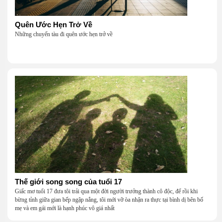
Quên Ước Hẹn Trở Về
Những chuyến tàu đi quên ước hẹn trở về
Thế giới song song của tuổi 17
Giấc mơ tuổi 17 đưa tôi trải qua một đời người trưởng thành cô độc, để rồi khi
bừng tỉnh giữa gian bếp ngập nắng, tôi mới vỡ òa nhận ra thực tại bình dị bên bố
mẹ và em gái mới là hạnh phúc vô giá nhất