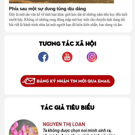
Phía sau một sự dung túng dịu dàng
Đây là một tản văn kể về tình bạn khác giới kéo dài từ những năm tiểu học đến tuổi
mười bảy. Không có những rung động mập mờ hay một câu chuyện tình dang dở,
bài viết là hành trình nhìn lại một người bạn đã luôn kiên nhẫn, bao dung và âm
thầm dung túng những vụng về, bướng bỉnh của tôi. Qua những ký ức nhỏ bé và
bình dị, tôi nhận ra điều quý giá nhất thanh xuân từng dành tặng mình không phải
là một mối tình, mà là một người luôn cho tôi quyền được là chính mình.
TƯƠNG TÁC XÃ HỘI
TÁC GIẢ TIÊU BIỂU
NGUYỄN THỊ LOAN
Ta không được chọn nơi mình sinh ra,