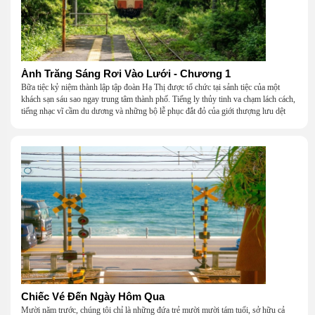
Ánh Trăng Sáng Rơi Vào Lưới - Chương 1
Bữa tiệc kỷ niệm thành lập tập đoàn Hạ Thị được tổ chức tại sảnh tiệc của một
khách sạn sáu sao ngay trung tâm thành phố. Tiếng ly thủy tinh va chạm lách cách,
tiếng nhạc vĩ cầm du dương và những bộ lễ phục đắt đỏ của giới thượng lưu dệt
nên một khung cảnh hoa lệ đến ngột ngạt.
Chiếc Vé Đến Ngày Hôm Qua
Mười năm trước, chúng tôi chỉ là những đứa trẻ mười mười tám tuổi, sở hữu cả