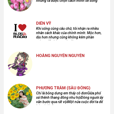
nhưng ta được chọn cách mình sẽ sống
DIÊN VỸ
Khi sống cùng câu chữ, tôi nhận ra nhiều
nhân cách khác của chính mình: Mộc hơn,
dịu hơn nhưng cũng không kém phần
cuồng dã và hoang hoải...
HOÀNG NGUYÊN NGUYỄN
PHƯƠNG TRÂM (SẦU ĐÔNG)
Chỉ là bỗng dưng em thấy cô đơnGiữa phố
xá thênh thang đông như hộiDòng người ấy
vẫn bước qua rất vộiMột nửa cuộc đời ta để
lại nơi đâu?