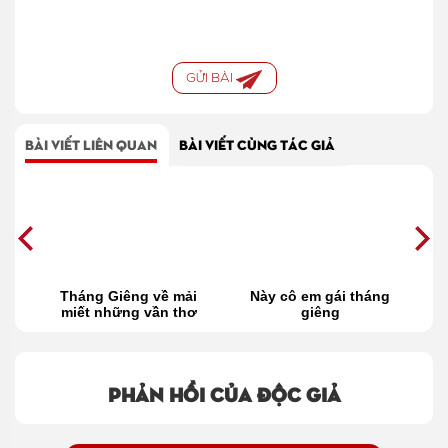
GỬI BÀI
BÀI VIẾT LIÊN QUAN
BÀI VIẾT CÙNG TÁC GIẢ
ụi
Tháng Giêng về mải
Này cô em gái tháng
miết những vần thơ
giêng
Phản hồi của độc giả