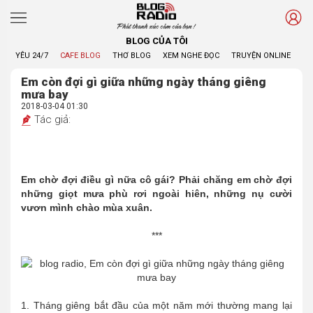
Phát thanh xúc cảm của bạn !
BLOG CỦA TÔI
YÊU 24/7
CAFE BLOG
THƠ BLOG
XEM NGHE ĐỌC
TRUYỆN ONLINE
BL
Em còn đợi gì giữa những ngày tháng giêng
mưa bay
2018-03-04 01:30
Tác giả:
Em chờ đợi điều gì nữa cô gái? Phải chăng em chờ đợi
những giọt mưa phù rơi ngoài hiên, những nụ cười
vươn mình chào mùa xuân.
***
1. Tháng giêng bắt đầu của một năm mới thường mang lại