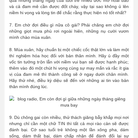
qua những tháng ngày của tuổi trẻ nhiều ước mơ hoài bão
và cả đam mê cần được đốt cháy, vậy tại sao không ủ lên
niềm hi vọng và lòng tin để chắc rằng thực hiện nó tốt nhất?
7. Em chờ đợi điều gì nữa cô gái? Phải chăng em chờ đợi
những giọt mưa phù rơi ngoài hiên, những nụ cười vươn
mình chào mùa xuân.
8. Mùa xuân, hãy chuẩn bị một chiếc cốc thật lớn và làm một
thí nghiệm hóa học đối với bản thân mình. Hãy ủ đầy một
vốc tin tưởng trộn lẫn với niềm vui bạn sẽ được hạnh phúc;
thêm vào đó một chút hi vọng cùng sự may mắn và rắc ít gia
vị của đam mê thì thành công sẽ ở ngay dưới chân mình.
Hãy thử nhé, điều kỳ diệu sẽ đến với những ai tin vào bản
thân mình đúng lúc.
9. Dù chông gai còn nhiều, thử thách giăng bẫy khắp mọi nơi
nhưng chỉ cần một chữ TIN thì tất cả mọi rào cản sẽ được
đánh bại. Cớ sao tuổi trẻ không một lần xông pha, dám
sống, dám thất bại, dám chấp nhận để đánh đổi lại sự