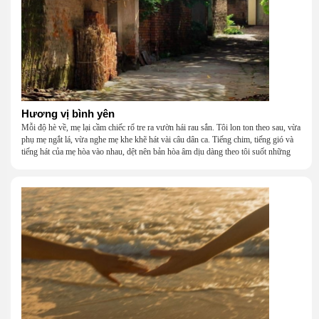
Hương vị bình yên
Mỗi độ hè về, mẹ lại cầm chiếc rổ tre ra vườn hái rau sắn. Tôi lon ton theo sau, vừa
phụ mẹ ngắt lá, vừa nghe mẹ khe khẽ hát vài câu dân ca. Tiếng chim, tiếng gió và
tiếng hát của mẹ hòa vào nhau, dệt nên bản hòa âm dịu dàng theo tôi suốt những
năm tháng tuổi thơ.