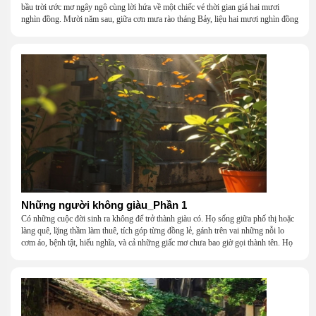
bầu trời ước mơ ngây ngô cùng lời hứa về một chiếc vé thời gian giá hai mươi
nghìn đồng. Mười năm sau, giữa cơn mưa rào tháng Bảy, liệu hai mươi nghìn đồng
có giúp chúng tôi tìm lại được thanh xuân đã bỏ lỡ?
Những người không giàu_Phần 1
Có những cuộc đời sinh ra không để trở thành giàu có. Họ sống giữa phố thị hoặc
làng quê, lặng thầm làm thuê, tích góp từng đồng lẻ, gánh trên vai những nỗi lo
cơm áo, bệnh tật, hiếu nghĩa, và cả những giấc mơ chưa bao giờ gọi thành tên. Họ
khắc khẩu, cãi vã, bướng bỉnh, yếu đuối, rồi lại ôm nhau mà cười, mà khóc, mà
gắng gượng đi tiếp qua những mùa giông gió. Họ không giàu, nhưng họ dựng nên
một mái nhà bằng lòng thương, bằng sự nhẫn nại và một niềm tin cũ kỹ rằng: dẫu
nghèo đến đâu, cũng còn có nhau để quay về.