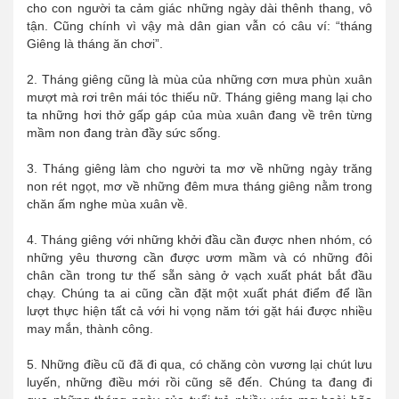
cho con người ta cảm giác những ngày dài thênh thang, vô
tận. Cũng chính vì vậy mà dân gian vẫn có câu ví: “tháng
Giêng là tháng ăn chơi”.
2. Tháng giêng cũng là mùa của những cơn mưa phùn xuân
mượt mà rơi trên mái tóc thiếu nữ. Tháng giêng mang lại cho
ta những hơi thở gấp gáp của mùa xuân đang về trên từng
mầm non đang tràn đầy sức sống.
3. Tháng giêng làm cho người ta mơ về những ngày trăng
non rét ngọt, mơ về những đêm mưa tháng giêng nằm trong
chăn ấm nghe mùa xuân về.
4. Tháng giêng với những khởi đầu cần được nhen nhóm, có
những yêu thương cần được ươm mầm và có những đôi
chân cần trong tư thế sẵn sàng ở vạch xuất phát bắt đầu
chạy. Chúng ta ai cũng cần đặt một xuất phát điểm để lần
lượt thực hiện tất cả với hi vọng năm tới gặt hái được nhiều
may mắn, thành công.
5. Những điều cũ đã đi qua, có chăng còn vương lại chút lưu
luyến, những điều mới rồi cũng sẽ đến. Chúng ta đang đi