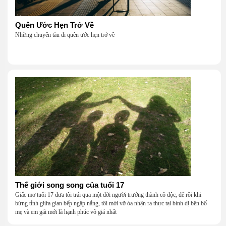
Quên Ước Hẹn Trở Về
Những chuyến tàu đi quên ước hẹn trở về
Thế giới song song của tuổi 17
Giấc mơ tuổi 17 đưa tôi trải qua một đời người trưởng thành cô độc, để rồi khi
bừng tỉnh giữa gian bếp ngập nắng, tôi mới vỡ òa nhận ra thực tại bình dị bên bố
mẹ và em gái mới là hạnh phúc vô giá nhất