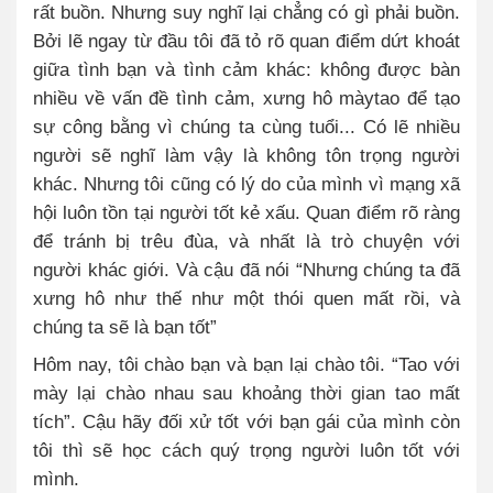
rất buồn. Nhưng suy nghĩ lại chẳng có gì phải buồn.
Bởi lẽ ngay từ đầu tôi đã tỏ rõ quan điểm dứt khoát
giữa tình bạn và tình cảm khác: không được bàn
nhiều về vấn đề tình cảm, xưng hô màytao để tạo
sự công bằng vì chúng ta cùng tuổi... Có lẽ nhiều
người sẽ nghĩ làm vậy là không tôn trọng người
khác. Nhưng tôi cũng có lý do của mình vì mạng xã
hội luôn tồn tại người tốt kẻ xấu. Quan điểm rõ ràng
để tránh bị trêu đùa, và nhất là trò chuyện với
người khác giới. Và cậu đã nói “Nhưng chúng ta đã
xưng hô như thế như một thói quen mất rồi, và
chúng ta sẽ là bạn tốt”
Hôm nay, tôi chào bạn và bạn lại chào tôi. “Tao với
mày lại chào nhau sau khoảng thời gian tao mất
tích”. Cậu hãy đối xử tốt với bạn gái của mình còn
tôi thì sẽ học cách quý trọng người luôn tốt với
mình.