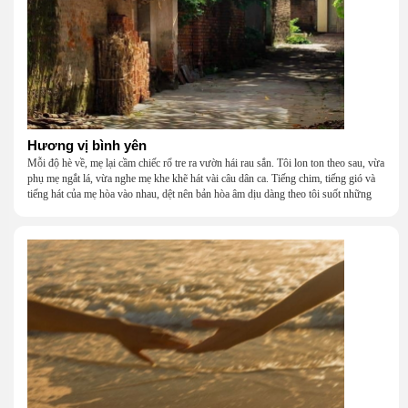
Hương vị bình yên
Mỗi độ hè về, mẹ lại cầm chiếc rổ tre ra vườn hái rau sắn. Tôi lon ton theo sau, vừa
phụ mẹ ngắt lá, vừa nghe mẹ khe khẽ hát vài câu dân ca. Tiếng chim, tiếng gió và
tiếng hát của mẹ hòa vào nhau, dệt nên bản hòa âm dịu dàng theo tôi suốt những
năm tháng tuổi thơ.