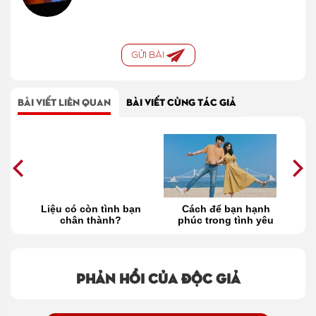
GỬI BÀI
BÀI VIẾT LIÊN QUAN
BÀI VIẾT CÙNG TÁC GIẢ
n
Liệu có còn tình bạn
Cách để bạn hạnh
nh
chân thành?
phúc trong tình yêu
d
lẫn tình bạn
tì
Phản hồi của độc giả