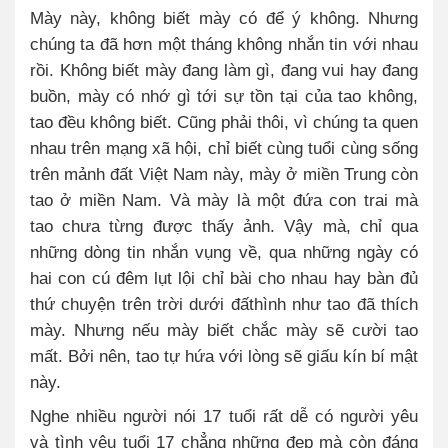
Mày này, không biết mày có để ý không. Nhưng
chúng ta đã hơn một tháng không nhắn tin với nhau
rồi. Không biết mày đang làm gì, đang vui hay đang
buồn, mày có nhớ gì tới sự tồn tại của tao không,
tao đều không biết. Cũng phải thôi, vì chúng ta quen
nhau trên mạng xã hội, chỉ biết cùng tuổi cùng sống
trên mảnh đất Việt Nam này, mày ở miền Trung còn
tao ở miền Nam. Và mày là một đứa con trai mà
tao chưa từng được thấy ảnh. Vậy mà, chỉ qua
những dòng tin nhắn vụng về, qua những ngày có
hai con cú đêm lụt lội chỉ bài cho nhau hay bàn đủ
thứ chuyện trên trời dưới đấthình như tao đã thích
mày. Nhưng nếu mày biết chắc mày sẽ cười tao
mất. Bởi nên, tao tự hứa với lòng sẽ giấu kín bí mật
này.
Nghe nhiều người nói 17 tuổi rất dễ có người yêu
và tình yêu tuổi 17 chẳng những đẹp mà còn đáng