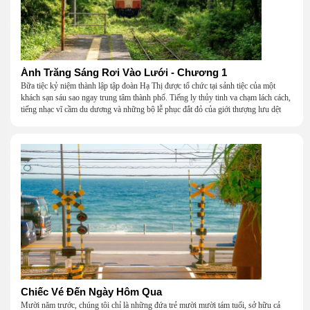
Ánh Trăng Sáng Rơi Vào Lưới - Chương 1
Bữa tiệc kỷ niệm thành lập tập đoàn Hạ Thị được tổ chức tại sảnh tiệc của một
khách sạn sáu sao ngay trung tâm thành phố. Tiếng ly thủy tinh va chạm lách cách,
tiếng nhạc vĩ cầm du dương và những bộ lễ phục đắt đỏ của giới thượng lưu dệt
nên một khung cảnh hoa lệ đến ngột ngạt.
Chiếc Vé Đến Ngày Hôm Qua
Mười năm trước, chúng tôi chỉ là những đứa trẻ mười mười tám tuổi, sở hữu cả