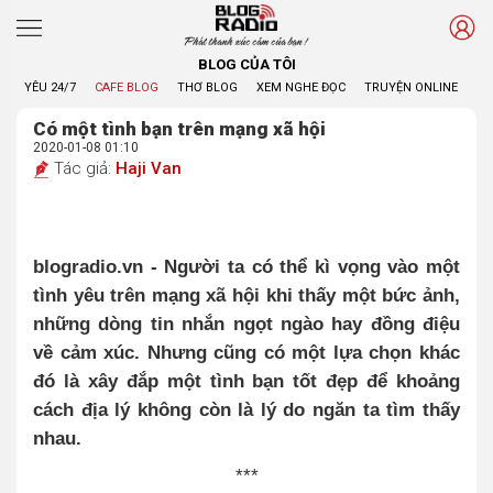
Phát thanh xúc cảm của bạn !
BLOG CỦA TÔI
YÊU 24/7
CAFE BLOG
THƠ BLOG
XEM NGHE ĐỌC
TRUYỆN ONLINE
BL
Có một tình bạn trên mạng xã hội
2020-01-08 01:10
Tác giả:
Haji Van
blogradio.vn -
Người ta có thể kì vọng vào một
tình yêu trên mạng xã hội khi thấy một bức ảnh,
những dòng tin nhắn ngọt ngào hay đồng điệu
về cảm xúc. Nhưng cũng có một lựa chọn khác
đó là xây đắp một tình bạn tốt đẹp để khoảng
cách địa lý không còn là lý do ngăn ta tìm thấy
nhau.
***