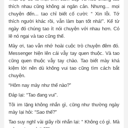
thích nhau cũng không ai ngăn cản. Nhưng... mọi
chuyện đến... tao chỉ biết cố cười: “ Xin lỗi. Tớ
thích người khác rồi, vẫn làm bạn tốt nhá!”. Kể từ
ngày đó chúng tao ít nói chuyện với nhau hơn. Có
lẽ nó ngại và tao cũng thế.
Mày ơi, tao vẫn nhớ hoài cuộc trò chuyện đêm đó.
Messenger hiện lên cái vẫy tay quen thuộc. Và tao
cũng quen thuộc vẫy tay chào. Tao biết mày khá
kiệm lời nên dù không vui tao cũng tìm cách bắt
chuyện.
“Hôm nay mày như thế nào?”
Đáp lại: “Tao đang vui”.
Tôi im lặng không nhắn gì, cũng như thường ngày
mày lại hỏi: “Sao thế?”
Tao suy nghĩ vài giây rồi nhắn lại: “ Không có gì. Mà