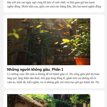
bầu trời ước mơ ngây ngô cùng lời hứa về một chiếc vé thời gian giá hai mươi
nghìn đồng. Mười năm sau, giữa cơn mưa rào tháng Bảy, liệu hai mươi nghìn đồng
có giúp chúng tôi tìm lại được thanh xuân đã bỏ lỡ?
Những người không giàu_Phần 1
Có những cuộc đời sinh ra không để trở thành giàu có. Họ sống giữa phố thị hoặc
làng quê, lặng thầm làm thuê, tích góp từng đồng lẻ, gánh trên vai những nỗi lo
cơm áo, bệnh tật, hiếu nghĩa, và cả những giấc mơ chưa bao giờ gọi thành tên. Họ
khắc khẩu, cãi vã, bướng bỉnh, yếu đuối, rồi lại ôm nhau mà cười, mà khóc, mà
gắng gượng đi tiếp qua những mùa giông gió. Họ không giàu, nhưng họ dựng nên
một mái nhà bằng lòng thương, bằng sự nhẫn nại và một niềm tin cũ kỹ rằng: dẫu
nghèo đến đâu, cũng còn có nhau để quay về.