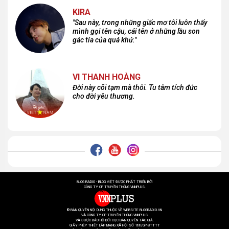
KIRA
"Sau này, trong những giấc mơ tôi luôn thấy
mình gọi tên cậu, cái tên ở những lầu son
gác tía của quá khứ."
VI THANH HOÀNG
Đời này cõi tạm mà thôi. Tu tâm tích đức
cho đời yêu thương.
BLOG RADIO - BLOG VIỆT ĐƯỢC PHÁT TRIỂN BỞI
CÔNG TY CP TRUYỀN THÔNG VNNPLUS.
® BẢN QUYỀN NỘI DUNG THUỘC VỀ WEBSITE BLOGRADIO.VN
VÀ CÔNG TY CP TRUYỀN THÔNG VNNPLUS
VÀ ĐƯỢC BẢO HỘ BỞI CỤC BẢN QUYỀN TÁC GIẢ.
GIẤY PHÉP THIẾT LẬP MẠNG XÃ HỘI SỐ 166/GP-BTTTT