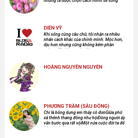
nhưng ta được chọn cách mình sẽ sống
DIÊN VỸ
Khi sống cùng câu chữ, tôi nhận ra nhiều
nhân cách khác của chính mình: Mộc hơn,
dịu hơn nhưng cũng không kém phần
cuồng dã và hoang hoải...
HOÀNG NGUYÊN NGUYỄN
PHƯƠNG TRÂM (SẦU ĐÔNG)
Chỉ là bỗng dưng em thấy cô đơnGiữa phố
xá thênh thang đông như hộiDòng người ấy
vẫn bước qua rất vộiMột nửa cuộc đời ta để
lại nơi đâu?