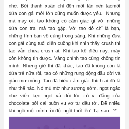
nhớ. Bởi thanh xuân chỉ đến một lần nên taomột
đứa con gái mới lớn cũng muốn được yêu.
Nhưng
mà mày ơi, tao không có cảm giác gì với những
đứa con trai mà tao gặp. Với tao đó chỉ là bạn,
những tình bạn vô cùng trong sáng. Khi những đứa
con gái cùng tuổi điên cuồng khi nhìn thấy crush thì
tao vẫn chưa crush ai. Khi tao kể điều này, mày
còn không tin được. Vâng chính tao cũng không tin
mình. Nhưng giờ thì đã khác, tao đã không còn là
đứa trẻ nữa rồi, tao có những rung động đầu đời và
giàu mơ mộng. Tao đã hiểu cảm giác thích ai đó là
như thế nào. Nó mù mờ như sương sớm, ngọt ngào
như viên kẹo ngọt và đôi lúc có vị đắng của
chocolate bởi cái buồn vu vơ từ đâu tới. Để nhiều
khi ngồi một mình rồi đột ngột thốt lên” Tại sao...?”