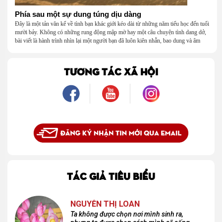
Phía sau một sự dung túng dịu dàng
Đây là một tản văn kể về tình bạn khác giới kéo dài từ những năm tiểu học đến tuổi
mười bảy. Không có những rung động mập mờ hay một câu chuyện tình dang dở,
bài viết là hành trình nhìn lại một người bạn đã luôn kiên nhẫn, bao dung và âm
thầm dung túng những vụng về, bướng bỉnh của tôi. Qua những ký ức nhỏ bé và
bình dị, tôi nhận ra điều quý giá nhất thanh xuân từng dành tặng mình không phải
là một mối tình, mà là một người luôn cho tôi quyền được là chính mình.
TƯƠNG TÁC XÃ HỘI
TÁC GIẢ TIÊU BIỂU
NGUYỄN THỊ LOAN
Ta không được chọn nơi mình sinh ra,