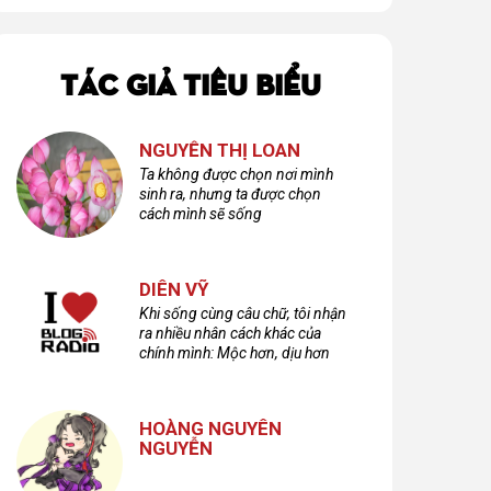
TÁC GIẢ TIÊU BIỂU
NGUYỄN THỊ LOAN
Ta không được chọn nơi mình
sinh ra, nhưng ta được chọn
cách mình sẽ sống
DIÊN VỸ
Khi sống cùng câu chữ, tôi nhận
ra nhiều nhân cách khác của
chính mình: Mộc hơn, dịu hơn
nhưng cũng không kém phần
cuồng dã và hoang hoải...
HOÀNG NGUYÊN
NGUYỄN