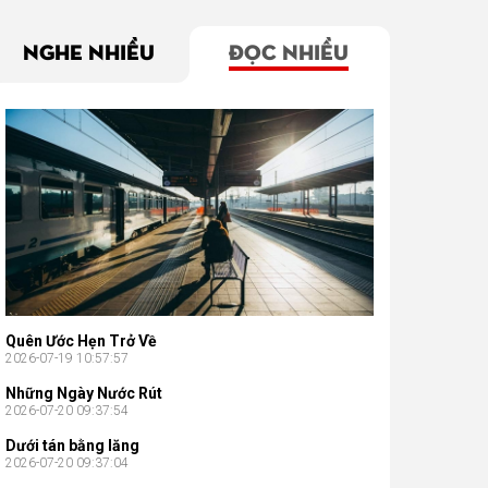
NGHE NHIỀU
ĐỌC NHIỀU
Quên Ước Hẹn Trở Về
2026-07-19 10:57:57
Những Ngày Nước Rút
2026-07-20 09:37:54
Dưới tán bằng lăng
2026-07-20 09:37:04