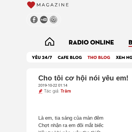
RADIO ONLINE
YÊU 24/7
CAFE BLOG
THƠ BLOG
XEM N
Cho tôi cơ hội nói yêu em!
2019-10-22 01:14
Tác giả:
Trâm
Là em, tia sáng của màn đêm
Chợt nhận ra em đôi mắt biếc