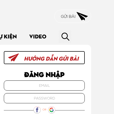
GỬI BÀI
Ự KIỆN
VIDEO
HƯỚNG DẪN GỬI BÀI
Đăng nhập
OR