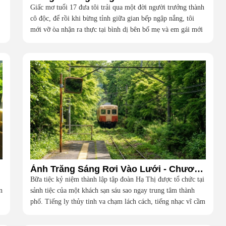
Giấc mơ tuổi 17 đưa tôi trải qua một đời người trưởng thành
cô độc, để rồi khi bừng tỉnh giữa gian bếp ngập nắng, tôi
mới vỡ òa nhận ra thực tại bình dị bên bố mẹ và em gái mới
là hạnh phúc vô giá nhất
ôi
Ánh Trăng Sáng Rơi Vào Lưới - Chương 1
Bữa tiệc kỷ niệm thành lập tập đoàn Hạ Thị được tổ chức tại
n
sảnh tiệc của một khách sạn sáu sao ngay trung tâm thành
phố. Tiếng ly thủy tinh va chạm lách cách, tiếng nhạc vĩ cầm
du dương và những bộ lễ phục đắt đỏ của giới thượng lưu
dệt nên một khung cảnh hoa lệ đến ngột ngạt.