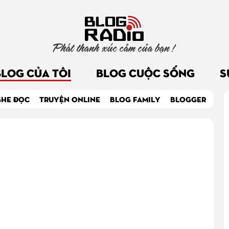
Phát thanh xúc cảm của bạn !
BLOG CỦA TÔI
BLOG CUỘC SỐNG
S
GHE ĐỌC
TRUYỆN ONLINE
BLOG FAMILY
BLOGGER