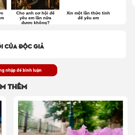
ợc
Cho anh cơ hội để
Xin một lần thức tỉnh
Này an
em
yêu em lần nữa
để yêu em
anh th
được không?
i của độc giả
ng nhập để bình luận
m thêm