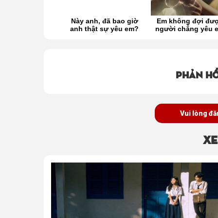
một lần thức tỉnh
Này anh, đã bao giờ
Em không đợi đư
để yêu em
anh thật sự yêu em?
người chẳng yêu 
Phản hồ
Vui lòng đă
Xe