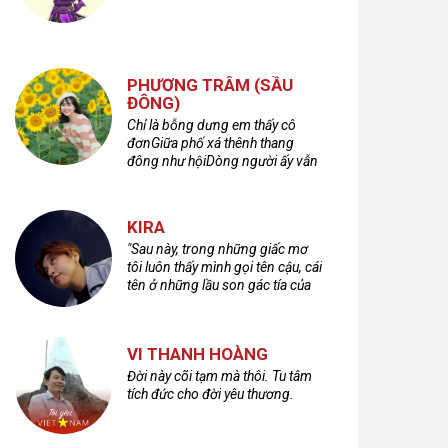
PHƯƠNG TRÂM (SẦU
ĐÔNG)
Chỉ là bỗng dưng em thấy cô
đơnGiữa phố xá thênh thang
đông như hộiDòng người ấy vẫn
bước qua rất vộiMột nửa cuộc
đời ta để lại nơi đâu?
KIRA
"Sau này, trong những giấc mơ
tôi luôn thấy mình gọi tên cậu, cái
tên ở những lầu son gác tía của
quá khứ."
VI THANH HOÀNG
Đời này cõi tạm mà thôi. Tu tâm
tích đức cho đời yêu thương.