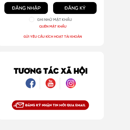
ĐĂNG NHẬP
ĐĂNG KÝ
GHI NHỚ MẬT KHẨU
QUÊN MẬT KHẨU
GỬI YÊU CẦU KÍCH HOẠT TÀI KHOẢN
TƯƠNG TÁC XÃ HỘI