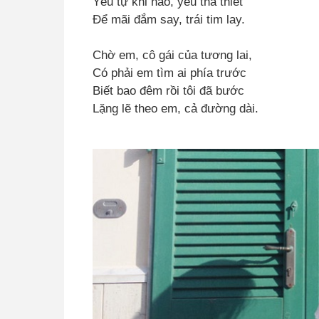
Yêu tự khi nào, yêu tha thiết
Để mãi đắm say, trái tim lay.
Chờ em, cô gái của tương lai,
Có phải em tìm ai phía trước
Biết bao đêm rồi tôi đã bước
Lặng lẽ theo em, cả đường dài.