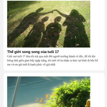
Thế giới song song của tuổi 17
Giấc mơ tuổi 17 đưa tôi trải qua một đời người trưởng thành cô độc, để rồi khi
bừng tỉnh giữa gian bếp ngập nắng, tôi mới vỡ òa nhận ra thực tại bình dị bên bố
mẹ và em gái mới là hạnh phúc vô giá nhất