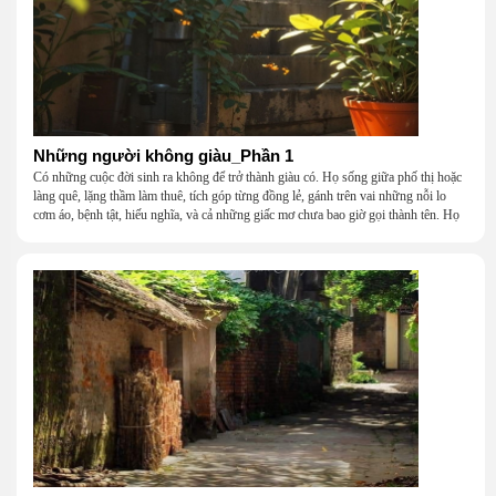
Những người không giàu_Phần 1
Có những cuộc đời sinh ra không để trở thành giàu có. Họ sống giữa phố thị hoặc
làng quê, lặng thầm làm thuê, tích góp từng đồng lẻ, gánh trên vai những nỗi lo
cơm áo, bệnh tật, hiếu nghĩa, và cả những giấc mơ chưa bao giờ gọi thành tên. Họ
khắc khẩu, cãi vã, bướng bỉnh, yếu đuối, rồi lại ôm nhau mà cười, mà khóc, mà
gắng gượng đi tiếp qua những mùa giông gió. Họ không giàu, nhưng họ dựng nên
một mái nhà bằng lòng thương, bằng sự nhẫn nại và một niềm tin cũ kỹ rằng: dẫu
nghèo đến đâu, cũng còn có nhau để quay về.