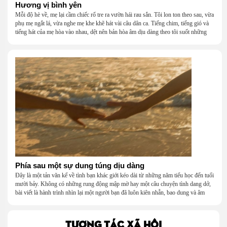
Hương vị bình yên
Mỗi độ hè về, mẹ lại cầm chiếc rổ tre ra vườn hái rau sắn. Tôi lon ton theo sau, vừa
phụ mẹ ngắt lá, vừa nghe mẹ khe khẽ hát vài câu dân ca. Tiếng chim, tiếng gió và
tiếng hát của mẹ hòa vào nhau, dệt nên bản hòa âm dịu dàng theo tôi suốt những
năm tháng tuổi thơ.
Phía sau một sự dung túng dịu dàng
Đây là một tản văn kể về tình bạn khác giới kéo dài từ những năm tiểu học đến tuổi
mười bảy. Không có những rung động mập mờ hay một câu chuyện tình dang dở,
bài viết là hành trình nhìn lại một người bạn đã luôn kiên nhẫn, bao dung và âm
thầm dung túng những vụng về, bướng bỉnh của tôi. Qua những ký ức nhỏ bé và
bình dị, tôi nhận ra điều quý giá nhất thanh xuân từng dành tặng mình không phải
là một mối tình, mà là một người luôn cho tôi quyền được là chính mình.
TƯƠNG TÁC XÃ HỘI