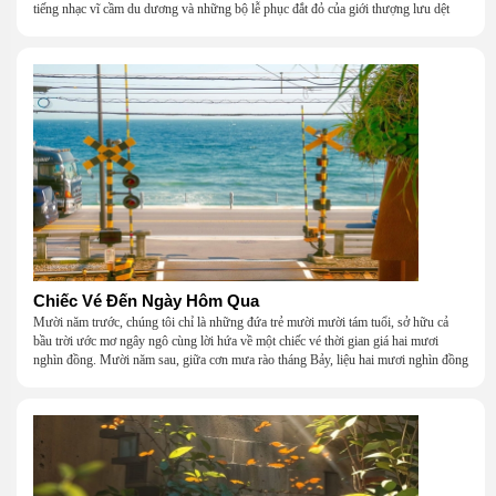
tiếng nhạc vĩ cầm du dương và những bộ lễ phục đắt đỏ của giới thượng lưu dệt
nên một khung cảnh hoa lệ đến ngột ngạt.
Chiếc Vé Đến Ngày Hôm Qua
Mười năm trước, chúng tôi chỉ là những đứa trẻ mười mười tám tuổi, sở hữu cả
bầu trời ước mơ ngây ngô cùng lời hứa về một chiếc vé thời gian giá hai mươi
nghìn đồng. Mười năm sau, giữa cơn mưa rào tháng Bảy, liệu hai mươi nghìn đồng
có giúp chúng tôi tìm lại được thanh xuân đã bỏ lỡ?