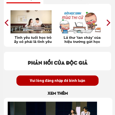
ta
Tình yêu tuổi học trò
Lá thư ‘tan chảy’ của
N
ấy có phải là tình yêu
hiệu trưởng gửi học
đơn phương
trò trước mùa thi
Phản hồi của độc giả
Vui lòng đăng nhập để bình luận
Xem thêm