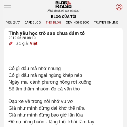
Phát thanh xúc cảm của bạn !
BLOG CỦA TÔI
YÊU 24/7
CAFE BLOG
THƠ BLOG
XEM NGHE ĐỌC
TRUYỆN ONLINE
BL
Tình yêu học trò sao chưa dám tỏ
2019-06-28 08:10
Tác giả:
Việt
Có gì đâu mà nhớ nhung
Có gì đâu mà ngại ngùng khép nép
Ngày mai cánh phượng hồng rơi xuống
Sẽ âm thầm nhuộm đỏ cả vần thơ
Đạp xe về trong nỗi nhớ vu vơ
Giá như mình đừng dại khờ thế nữa
Giá như mình đừng bao giờ lần lữa
Để nụ hồng buồn - lặng tuột khỏi tầm tay