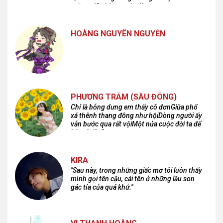
cuồng dã và hoang hoải...
HOÀNG NGUYÊN NGUYỄN
PHƯƠNG TRÂM (SẦU ĐÔNG)
Chỉ là bỗng dưng em thấy cô đơnGiữa phố
xá thênh thang đông như hộiDòng người ấy
vẫn bước qua rất vộiMột nửa cuộc đời ta để
lại nơi đâu?
KIRA
"Sau này, trong những giấc mơ tôi luôn thấy
mình gọi tên cậu, cái tên ở những lầu son
gác tía của quá khứ."