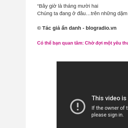
“Bây giờ là tháng mười hai
Chúng ta đang ở đâu…trên những dặm
© Tác giả ẩn danh - blogradio.vn
Có thể bạn quan tâm: Chờ đợi một yêu t