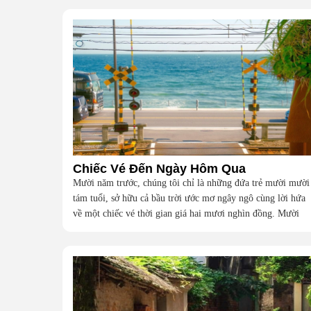
Chiếc Vé Đến Ngày Hôm Qua
Mười năm trước, chúng tôi chỉ là những đứa trẻ mười mười
tám tuổi, sở hữu cả bầu trời ước mơ ngây ngô cùng lời hứa
về một chiếc vé thời gian giá hai mươi nghìn đồng. Mười
năm sau, giữa cơn mưa rào tháng Bảy, liệu hai mươi nghìn
đồng có giúp chúng tôi tìm lại được thanh xuân đã bỏ lỡ?