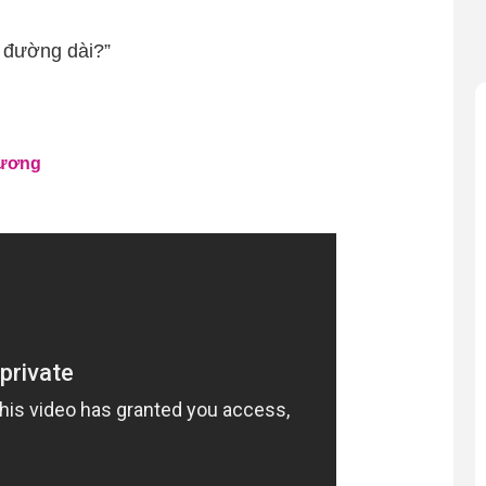
 đường dài?”
hương