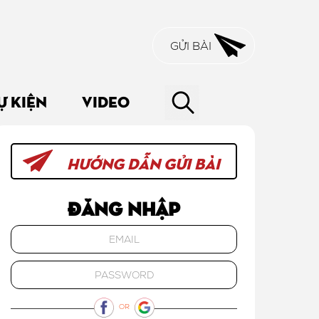
GỬI BÀI
Ự KIỆN
VIDEO
HƯỚNG DẪN GỬI BÀI
Đăng nhập
OR