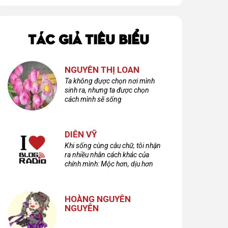
TÁC GIẢ TIÊU BIỂU
NGUYỄN THỊ LOAN
Ta không được chọn nơi mình
sinh ra, nhưng ta được chọn
cách mình sẽ sống
DIÊN VỸ
Khi sống cùng câu chữ, tôi nhận
ra nhiều nhân cách khác của
chính mình: Mộc hơn, dịu hơn
nhưng cũng không kém phần
cuồng dã và hoang hoải...
HOÀNG NGUYÊN
NGUYỄN