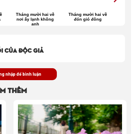
ề
Tháng mười hai về
Tháng mười hai về
Tháng 
a
nơi ấy lạnh không
đón gió đông
yêu 
anh
i của độc giả
ng nhập để bình luận
m thêm