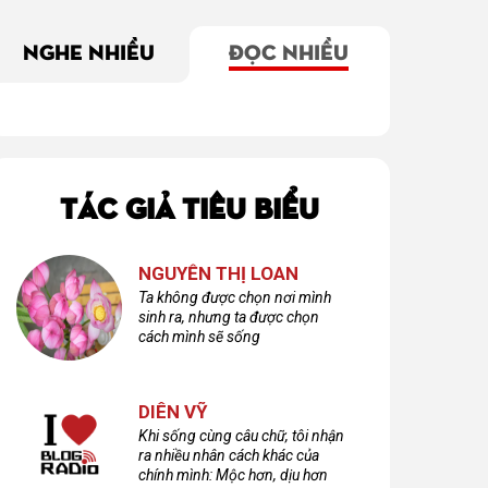
NGHE NHIỀU
ĐỌC NHIỀU
TÁC GIẢ TIÊU BIỂU
NGUYỄN THỊ LOAN
Ta không được chọn nơi mình
sinh ra, nhưng ta được chọn
cách mình sẽ sống
DIÊN VỸ
Khi sống cùng câu chữ, tôi nhận
ra nhiều nhân cách khác của
chính mình: Mộc hơn, dịu hơn