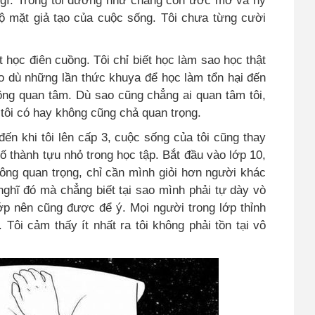
bộ mặt giả tạo của cuộc sống. Tôi chưa từng cười
t học điên cuồng. Tôi chỉ biết học làm sao học thật
o dù những lần thức khuya để học làm tổn hại đến
ông quan tâm. Dù sao cũng chẳng ai quan tâm tôi,
 tôi có hay không cũng chả quan trọng.
đến khi tôi lên cấp 3, cuộc sống của tôi cũng thay
ố thành tựu nhỏ trong học tập. Bắt đầu vào lớp 10,
ông quan trọng, chỉ cần mình giỏi hơn người khác
ghĩ đó mà chẳng biết tại sao mình phải tự dày vò
ớp nên cũng được để ý. Mọi người trong lớp thỉnh
 Tôi cảm thấy ít nhất ra tôi không phải tồn tại vô