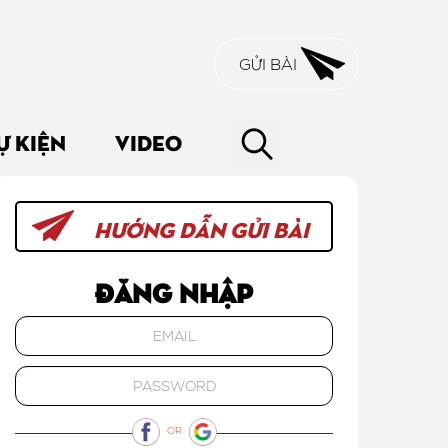
GỬI BÀI
Ự KIỆN
VIDEO
HƯỚNG DẪN GỬI BÀI
Đăng nhập
OR