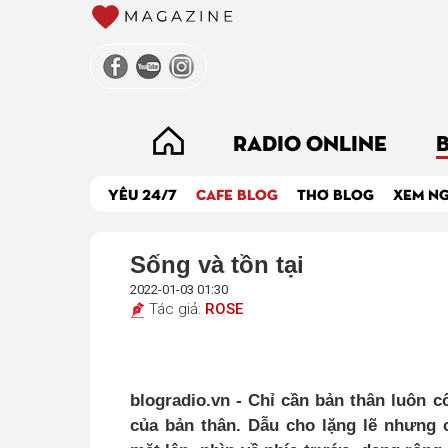
RADIO ONLINE
YÊU 24/7
CAFE BLOG
THƠ BLOG
XEM N
Sống và tồn tại
2022-01-03 01:30
Tác giả:
ROSE
blogradio.vn - Chỉ cần bản thân luôn 
của bản thân. Dẫu cho lặng lẽ nhưng 