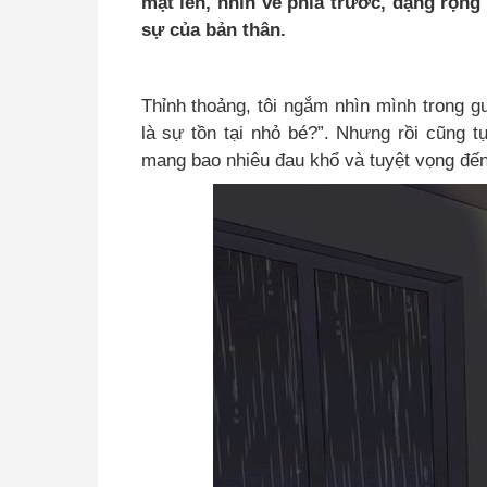
mặt lên, nhìn về phía trước, dạng rộn
sự của bản thân.
Thỉnh thoảng, tôi ngắm nhìn mình trong g
là sự tồn tại nhỏ bé?”
.
Nhưng rồi cũng tự
mang bao nhiêu đau khổ và tuyệt vọng đến