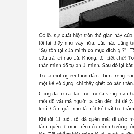
Có lẽ, sự xuất hiện trên thế gian này của 
tôi lại thấy như vậy nữa. Lúc nào cũng tự 
“Sự tồn tại của mình có mục đích gì?”. T
câu trả lời nào cả. Không, tôi biết chứ! Tôi
thân mình để tự an ủi mình. Sau đó lại bật
Tôi là một người luôn đắm chìm trong bóng
một kẻ vô dụng, chỉ thấy ghét bỏ bản thân.
Cũng đã từ rất lâu rồi, tôi đã sống mà chẳ
một đồ vật mà người ta cần đến thì để ý,
khổ. Cảm giác như là một kẻ thất bại thảm
Khi tôi 11 tuổi, tôi đã quên mất đi ước
làm, quên đi mục tiêu của mình hướng tớ
lẽo. Tôi chẳng biết mình là ai, mình muố