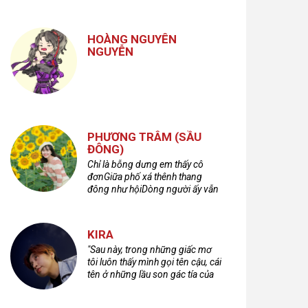
nhưng cũng không kém phần
cuồng dã và hoang hoải...
HOÀNG NGUYÊN
NGUYỄN
PHƯƠNG TRÂM (SẦU
ĐÔNG)
Chỉ là bỗng dưng em thấy cô
đơnGiữa phố xá thênh thang
đông như hộiDòng người ấy vẫn
bước qua rất vộiMột nửa cuộc
đời ta để lại nơi đâu?
KIRA
"Sau này, trong những giấc mơ
tôi luôn thấy mình gọi tên cậu, cái
tên ở những lầu son gác tía của
quá khứ."