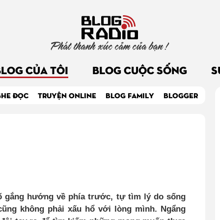
Phát thanh xúc cảm của bạn !
BLOG CỦA TÔI
BLOG CUỘC SỐNG
S
GHE ĐỌC
TRUYỆN ONLINE
BLOG FAMILY
BLOGGER
cố gắng hướng về phía trước, tự tìm lý do sống
cũng không phải xấu hổ với lòng mình. Ngẩng