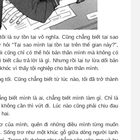
tôi là sự tồn tại vô nghĩa. Cũng chẳng biết tại sao
hỏi “Tại sao mình lại tồn tại trên thế gian này?”,
ôi cũng chỉ có thể hỏi bản thân mình mà không có
 biết câu trả lời là gì. Nhưng rồi lại tự lừa dối bản
 khóc vì thấy tội nghiệp cho bản thân mình.
 tối. Cũng chẳng biết từ lúc nào, tôi đã trở thành
ng biết mình là ai, chẳng biết mình làm gì. Chỉ là
 không cần thì vứt đi. Lúc nào cũng phải chịu đau
 hại.
 mơ của mình, quên đi những điều mình từng muốn
i. Sống trơ như một khúc gỗ giữa dòng người lạnh
n gì. Trong tôi dường như chẳng còn ước mơ và hy