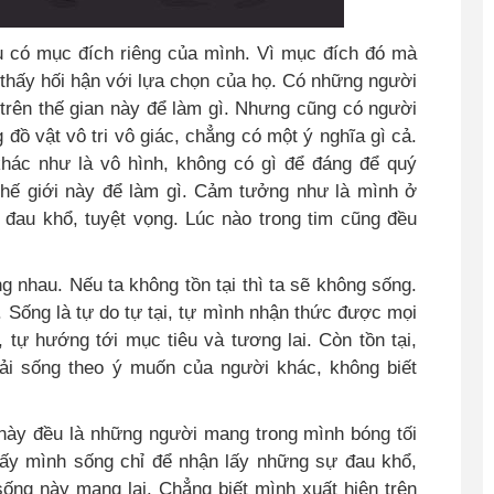
ều có mục đích riêng của mình. Vì mục đích đó mà
thấy hối hận với lựa chọn của họ. Có những người
n trên thế gian này để làm gì. Nhưng cũng có người
g đồ vật vô tri vô giác, chẳng có một ý nghĩa gì cả.
hác như là vô hình, không có gì để đáng để quý
n thế giới này để làm gì. Cảm tưởng như là mình ở
 đau khổ, tuyệt vọng. Lúc nào trong tim cũng đều
ng nhau. Nếu ta không tồn tại thì ta sẽ không sống.
Sống là tự do tự tại, tự mình nhận thức được mọi
, tự hướng tới mục tiêu và tương lai. Còn tồn tại,
hải sống theo ý muốn của người khác, không biết
 này đều là những người mang trong mình bóng tối
ấy mình sống chỉ để nhận lấy những sự đau khổ,
sống này mang lại. Chẳng biết mình xuất hiện trên