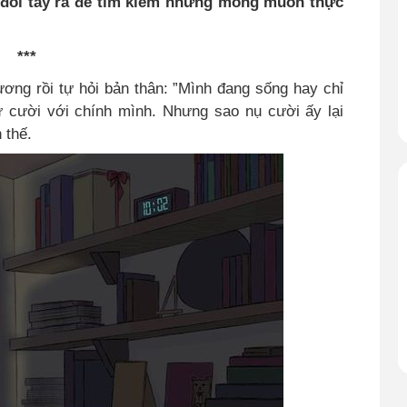
g đôi tay ra để tìm kiếm những mong muốn thực
***
ương rồi tự hỏi bản thân: ”Mình đang sống hay chỉ
 cười với chính mình. Nhưng sao nụ cười ấy lại
 thế.