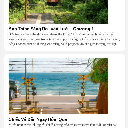
Ánh Trăng Sáng Rơi Vào Lưới - Chương 1
Bữa tiệc kỷ niệm thành lập tập đoàn Hạ Thị được tổ chức tại sảnh tiệc của một
khách sạn sáu sao ngay trung tâm thành phố. Tiếng ly thủy tinh va chạm lách cách,
tiếng nhạc vĩ cầm du dương và những bộ lễ phục đắt đỏ của giới thượng lưu dệt
nên một khung cảnh hoa lệ đến ngột ngạt.
Chiếc Vé Đến Ngày Hôm Qua
Mười năm trước, chúng tôi chỉ là những đứa trẻ mười mười tám tuổi, sở hữu cả