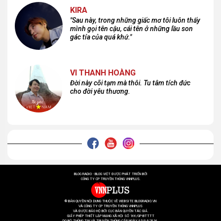
KIRA
"Sau này, trong những giấc mơ tôi luôn thấy
mình gọi tên cậu, cái tên ở những lầu son
gác tía của quá khứ."
VI THANH HOÀNG
Đời này cõi tạm mà thôi. Tu tâm tích đức
cho đời yêu thương.
BLOG RADIO - BLOG VIỆT ĐƯỢC PHÁT TRIỂN BỞI
CÔNG TY CP TRUYỀN THÔNG VNNPLUS.
® BẢN QUYỀN NỘI DUNG THUỘC VỀ WEBSITE BLOGRADIO.VN
VÀ CÔNG TY CP TRUYỀN THÔNG VNNPLUS
VÀ ĐƯỢC BẢO HỘ BỞI CỤC BẢN QUYỀN TÁC GIẢ.
GIẤY PHÉP THIẾT LẬP MẠNG XÃ HỘI SỐ 166/GP-BTTTT
DO BỘ THÔNG TIN VÀ TRUYỀN THÔNG CẤP NGÀY 05/04/2016.