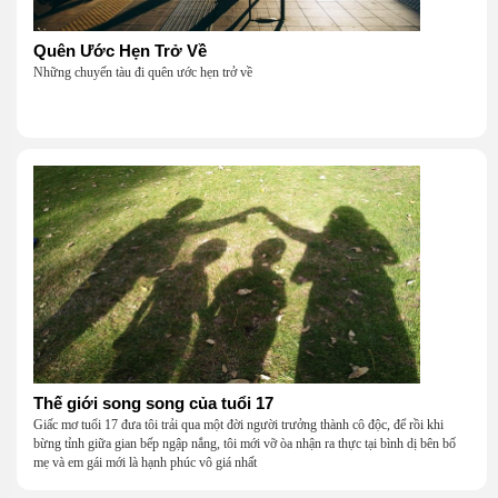
Quên Ước Hẹn Trở Về
Những chuyến tàu đi quên ước hẹn trở về
Thế giới song song của tuổi 17
Giấc mơ tuổi 17 đưa tôi trải qua một đời người trưởng thành cô độc, để rồi khi
bừng tỉnh giữa gian bếp ngập nắng, tôi mới vỡ òa nhận ra thực tại bình dị bên bố
mẹ và em gái mới là hạnh phúc vô giá nhất