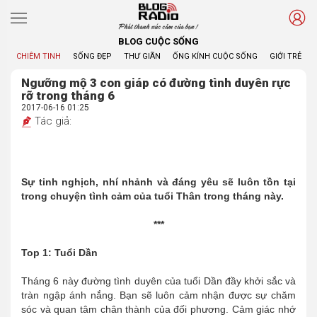
Phát thanh xúc cảm của bạn !
BLOG CUỘC SỐNG
CHIÊM TINH
SỐNG ĐẸP
THƯ GIÃN
ỐNG KÍNH CUỘC SỐNG
GIỚI TRẺ
Ngưỡng mộ 3 con giáp có đường tình duyên rực
rỡ trong tháng 6
2017-06-16 01:25
Tác giả:
Sự tinh nghịch, nhí nhảnh và đáng yêu sẽ luôn tồn tại
trong chuyện tình cảm của tuổi Thân trong tháng này.
***
Top 1: Tuổi Dần
Tháng 6 này đường tình duyên của tuổi Dần đầy khởi sắc và
tràn ngập ánh nắng. Bạn sẽ luôn cảm nhận được sự chăm
sóc và quan tâm chân thành của đối phương. Cảm giác nhớ