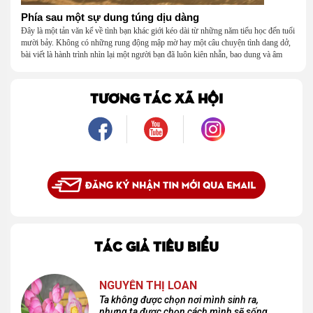
Phía sau một sự dung túng dịu dàng
Đây là một tản văn kể về tình bạn khác giới kéo dài từ những năm tiểu học đến tuổi
mười bảy. Không có những rung động mập mờ hay một câu chuyện tình dang dở,
bài viết là hành trình nhìn lại một người bạn đã luôn kiên nhẫn, bao dung và âm
thầm dung túng những vụng về, bướng bỉnh của tôi. Qua những ký ức nhỏ bé và
bình dị, tôi nhận ra điều quý giá nhất thanh xuân từng dành tặng mình không phải
là một mối tình, mà là một người luôn cho tôi quyền được là chính mình.
TƯƠNG TÁC XÃ HỘI
TÁC GIẢ TIÊU BIỂU
NGUYỄN THỊ LOAN
Ta không được chọn nơi mình sinh ra,
nhưng ta được chọn cách mình sẽ sống