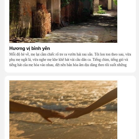
Hương vị bình yên
Mỗi độ hè về, mẹ lại cầm chiếc rổ tre ra vườn hái rau sắn. Tôi lon ton theo sau, vừa
phụ mẹ ngắt lá, vừa nghe mẹ khe khẽ hát vài câu dân ca. Tiếng chim, tiếng gió và
tiếng hát của mẹ hòa vào nhau, dệt nên bản hòa âm dịu dàng theo tôi suốt những
năm tháng tuổi thơ.