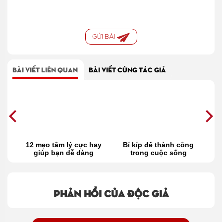
GỬI BÀI
BÀI VIẾT LIÊN QUAN
BÀI VIẾT CÙNG TÁC GIẢ
12 mẹo tâm lý cực hay
Bí kíp để thành công
i
giúp bạn dễ dàng
trong cuộc sống
t
thành công trong giao
v
tiếp
Phản hồi của độc giả