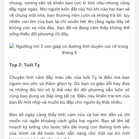
nhung, vương vấn sẽ khiến bạn cực kì khó chịu nhưng cũng
đầy ngọt ngào. Mọi người luôn đặt câu hỏi khi nào hai bạn sẽ
về chung một nhà, bạn thường mỉm cười và không trả lời, tuy
nhiên con tim của bạn lại chỉ muốn hét lên rằng ngày đấy sẽ
không còn xa nữa đâu, bạn đã và đang cảm thấy không thể
sống thiếu đối phương rồi đây.
Top 2: Tuổi Tỵ
Chuyện tình cảm đầy màu sắc của tuổi Tỵ là điều mà bao
người mơ ước và thầm ghen tỵ. Dù bạn có giận dỗi hay đưa
ra những đòi hỏi vô lý thế nào thì đối phương vẫn luôn vô
cùng bao dung và đáp ứng tất cả. Điều này khiến trái tim của
bạn lỗi một nhịp và muốn bù đắp cho người ấy thật nhiều.
Bạn sẽ ngày càng thấy tình cảm của cả hai lớn dần và chỉ
muốn rút ngắn khoảng cách giữa hai người. Bạn sẽ lên kế
hoạch kỹ lưỡng cho bước tiến dài trong con đường tình yêu
của mình và đã hoàn toàn sẵn sàng cho một vai trò mới