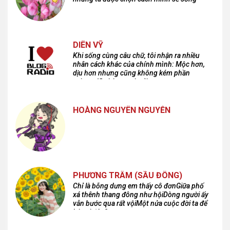
DIÊN VỸ
Khi sống cùng câu chữ, tôi nhận ra nhiều
nhân cách khác của chính mình: Mộc hơn,
dịu hơn nhưng cũng không kém phần
cuồng dã và hoang hoải...
HOÀNG NGUYÊN NGUYỄN
PHƯƠNG TRÂM (SẦU ĐÔNG)
Chỉ là bỗng dưng em thấy cô đơnGiữa phố
xá thênh thang đông như hộiDòng người ấy
vẫn bước qua rất vộiMột nửa cuộc đời ta để
lại nơi đâu?