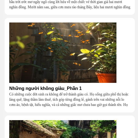
bầu trời ước mơ ngây ngô cùng lời hứa về một chiếc vé thời gian giá hai mươi
nghìn đồng. Mười năm sau, giữa cơn mưa rào tháng Bảy, liệu hai mươi nghìn đồng
có giúp chúng tôi tìm lại được thanh xuân đã bỏ lỡ?
Những người không giàu_Phần 1
Có những cuộc đời sinh ra không để trở thành giàu có. Họ sống giữa phố thị hoặc
làng quê, lặng thầm làm thuê, tích góp từng đồng lẻ, gánh trên vai những nỗi lo
cơm áo, bệnh tật, hiếu nghĩa, và cả những giấc mơ chưa bao giờ gọi thành tên. Họ
khắc khẩu, cãi vã, bướng bỉnh, yếu đuối, rồi lại ôm nhau mà cười, mà khóc, mà
gắng gượng đi tiếp qua những mùa giông gió. Họ không giàu, nhưng họ dựng nên
một mái nhà bằng lòng thương, bằng sự nhẫn nại và một niềm tin cũ kỹ rằng: dẫu
nghèo đến đâu, cũng còn có nhau để quay về.