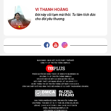
VI THANH HOÀNG
Đời này cõi tạm mà thôi. Tu tâm tích đức
cho đời yêu thương.
BLOG RADIO - BLOG VIỆT ĐƯỢC PHÁT TRIỂN BỞI
CÔNG TY CP TRUYỀN THÔNG VNNPLUS.
® BẢN QUYỀN NỘI DUNG THUỘC VỀ WEBSITE BLOGRADIO.VN
VÀ CÔNG TY CP TRUYỀN THÔNG VNNPLUS
VÀ ĐƯỢC BẢO HỘ BỞI CỤC BẢN QUYỀN TÁC GIẢ.
GIẤY PHÉP THIẾT LẬP MẠNG XÃ HỘI SỐ 166/GP-BTTTT
DO BỘ THÔNG TIN VÀ TRUYỀN THÔNG CẤP NGÀY 05/04/2016.
CẤM SAO CHÉP DƯỚI MỌI HÌNH THỨC NẾU KHÔNG CÓ SỰ CHẤP THUẬN BẰNG VĂN BẢN.
CHỊU TRÁCH NHIỆM NỘI DUNG: ÔNG NGUYỄN THÀNH VINH
VĂN PHÒNG: TÒA NHÀ SỐ 18/11 THÁI HÀ, ĐỐNG ĐA, HÀ NỘI.
LIÊN HỆ : (+84) 24 37725502 - FAX: (+84) 24 37726658
EMAIL: BLOGRADIO@VNNPLUS.VN
ĐIỀU KHOẢN SỬ DỤNG DỊCH VỤ