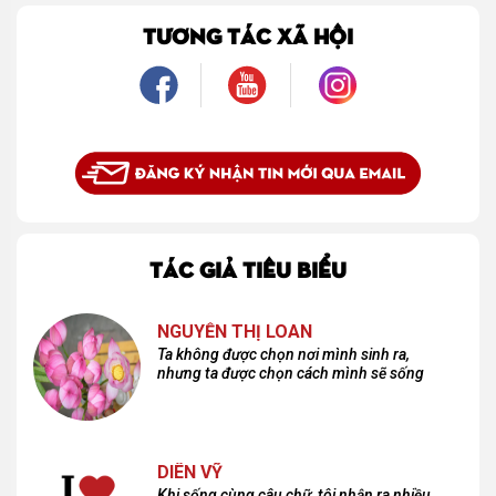
bình dị, tôi nhận ra điều quý giá nhất thanh xuân từng dành tặng mình không phải
là một mối tình, mà là một người luôn cho tôi quyền được là chính mình.
TƯƠNG TÁC XÃ HỘI
TÁC GIẢ TIÊU BIỂU
NGUYỄN THỊ LOAN
Ta không được chọn nơi mình sinh ra,
nhưng ta được chọn cách mình sẽ sống
DIÊN VỸ
Khi sống cùng câu chữ, tôi nhận ra nhiều