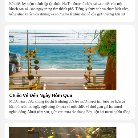
Bữa tiệc kỷ niệm thành lập tập đoàn Hạ Thị được tổ chức tại sảnh tiệc của một
khách sạn sáu sao ngay trung tâm thành phố. Tiếng ly thủy tinh va chạm lách cách,
tiếng nhạc vĩ cầm du dương và những bộ lễ phục đắt đỏ của giới thượng lưu dệt
nên một khung cảnh hoa lệ đến ngột ngạt.
Chiếc Vé Đến Ngày Hôm Qua
Mười năm trước, chúng tôi chỉ là những đứa trẻ mười mười tám tuổi, sở hữu cả
bầu trời ước mơ ngây ngô cùng lời hứa về một chiếc vé thời gian giá hai mươi
nghìn đồng. Mười năm sau, giữa cơn mưa rào tháng Bảy, liệu hai mươi nghìn đồng
có giúp chúng tôi tìm lại được thanh xuân đã bỏ lỡ?