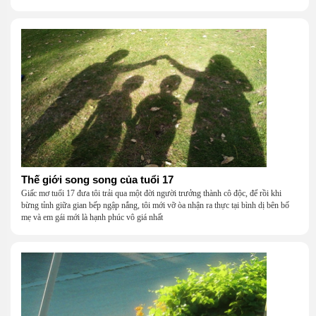
Thế giới song song của tuổi 17
Giấc mơ tuổi 17 đưa tôi trải qua một đời người trưởng thành cô độc, để rồi khi
bừng tỉnh giữa gian bếp ngập nắng, tôi mới vỡ òa nhận ra thực tại bình dị bên bố
mẹ và em gái mới là hạnh phúc vô giá nhất