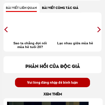
BÀI VIẾT LIÊN QUAN
BÀI VIẾT CÙNG TÁC GIẢ
hư
Sao ta chẳng đợi nổi
Lạc nhau giữa mùa hè
N
mùa hè tuổi 20?
Phản hồi của độc giả
Vui lòng đăng nhập để bình luận
Xem thêm