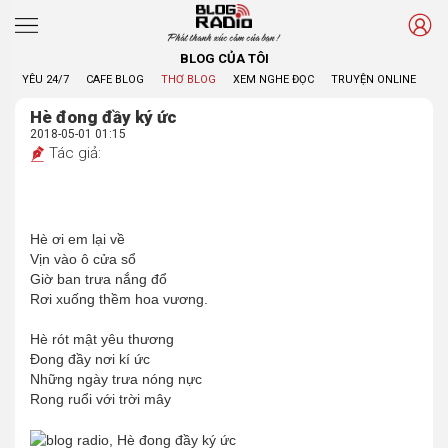
Phát thanh xúc cảm của bạn !
BLOG CỦA TÔI
YÊU 24/7
CAFE BLOG
THƠ BLOG
XEM NGHE ĐỌC
TRUYỆN ONLINE
BL
Hè đong đầy ký ức
2018-05-01 01:15
Tác giả:
Hè ơi em lại về
Vịn vào ô cửa sổ
Giờ ban trưa nắng đổ
Rơi xuống thềm hoa vương.
Hè rót mật yêu thương
Đong đầy nơi kí ức
Những ngày trưa nóng nực
Rong ruổi với trời mây