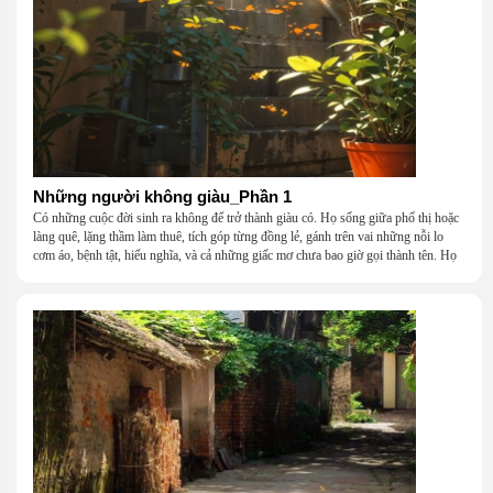
Những người không giàu_Phần 1
Có những cuộc đời sinh ra không để trở thành giàu có. Họ sống giữa phố thị hoặc
làng quê, lặng thầm làm thuê, tích góp từng đồng lẻ, gánh trên vai những nỗi lo
cơm áo, bệnh tật, hiếu nghĩa, và cả những giấc mơ chưa bao giờ gọi thành tên. Họ
khắc khẩu, cãi vã, bướng bỉnh, yếu đuối, rồi lại ôm nhau mà cười, mà khóc, mà
gắng gượng đi tiếp qua những mùa giông gió. Họ không giàu, nhưng họ dựng nên
một mái nhà bằng lòng thương, bằng sự nhẫn nại và một niềm tin cũ kỹ rằng: dẫu
nghèo đến đâu, cũng còn có nhau để quay về.