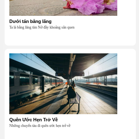
Dưới tán bằng lăng
Ta là bằng lăng tím Nở đầy khoảng sân quen
Quên Ước Hẹn Trở Về
Những chuyến tàu đi quên ước hẹn trở về