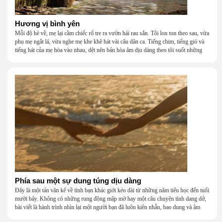
Hương vị bình yên
Mỗi độ hè về, mẹ lại cầm chiếc rổ tre ra vườn hái rau sắn. Tôi lon ton theo sau, vừa
phụ mẹ ngắt lá, vừa nghe mẹ khe khẽ hát vài câu dân ca. Tiếng chim, tiếng gió và
tiếng hát của mẹ hòa vào nhau, dệt nên bản hòa âm dịu dàng theo tôi suốt những
năm tháng tuổi thơ.
Phía sau một sự dung túng dịu dàng
Đây là một tản văn kể về tình bạn khác giới kéo dài từ những năm tiểu học đến tuổi
mười bảy. Không có những rung động mập mờ hay một câu chuyện tình dang dở,
bài viết là hành trình nhìn lại một người bạn đã luôn kiên nhẫn, bao dung và âm
thầm dung túng những vụng về, bướng bỉnh của tôi. Qua những ký ức nhỏ bé và