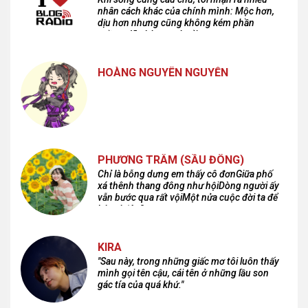
nhân cách khác của chính mình: Mộc hơn,
dịu hơn nhưng cũng không kém phần
cuồng dã và hoang hoải...
HOÀNG NGUYÊN NGUYỄN
PHƯƠNG TRÂM (SẦU ĐÔNG)
Chỉ là bỗng dưng em thấy cô đơnGiữa phố
xá thênh thang đông như hộiDòng người ấy
vẫn bước qua rất vộiMột nửa cuộc đời ta để
lại nơi đâu?
KIRA
"Sau này, trong những giấc mơ tôi luôn thấy
mình gọi tên cậu, cái tên ở những lầu son
gác tía của quá khứ."