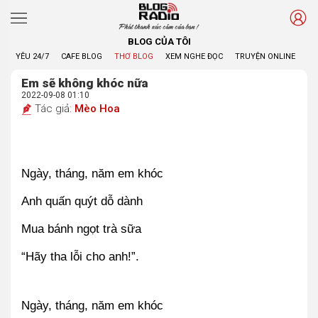
Phát thanh xúc cảm của bạn !
BLOG CỦA TÔI
YÊU 24/7
CAFE BLOG
THƠ BLOG
XEM NGHE ĐỌC
TRUYỆN ONLINE
BL
Em sẽ không khóc nữa
2022-09-08 01:10
Tác giả:
Mèo Hoa
Ngày, tháng, năm em khóc
Anh quấn quýt dỗ dành
Mua bánh ngọt trà sữa
“Hãy tha lỗi cho anh!”.
Ngày, tháng, năm em khóc