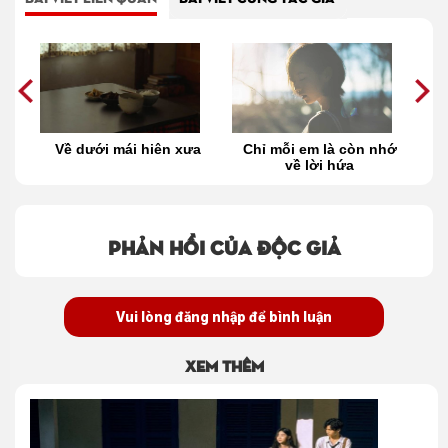
ột
Về dưới mái hiên xưa
Chỉ mỗi em là còn nhớ
máy
về lời hứa
g
a
Phản hồi của độc giả
Vui lòng đăng nhập để bình luận
Xem thêm