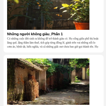
Những người không giàu_Phần 1
Có những cuộc đời sinh ra không để trở thành giàu có. Họ sống giữa phố thị hoặc
làng quê, lặng thầm làm thuê, tích góp từng đồng lẻ, gánh trên vai những nỗi lo
cơm áo, bệnh tật, hiếu nghĩa, và cả những giấc mơ chưa bao giờ gọi thành tên. Họ
khắc khẩu, cãi vã, bướng bỉnh, yếu đuối, rồi lại ôm nhau mà cười, mà khóc, mà
gắng gượng đi tiếp qua những mùa giông gió. Họ không giàu, nhưng họ dựng nên
một mái nhà bằng lòng thương, bằng sự nhẫn nại và một niềm tin cũ kỹ rằng: dẫu
nghèo đến đâu, cũng còn có nhau để quay về.