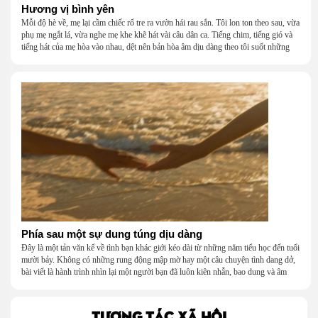
Hương vị bình yên
Mỗi độ hè về, mẹ lại cầm chiếc rổ tre ra vườn hái rau sắn. Tôi lon ton theo sau, vừa
phụ mẹ ngắt lá, vừa nghe mẹ khe khẽ hát vài câu dân ca. Tiếng chim, tiếng gió và
tiếng hát của mẹ hòa vào nhau, dệt nên bản hòa âm dịu dàng theo tôi suốt những
năm tháng tuổi thơ.
Phía sau một sự dung túng dịu dàng
Đây là một tản văn kể về tình bạn khác giới kéo dài từ những năm tiểu học đến tuổi
mười bảy. Không có những rung động mập mờ hay một câu chuyện tình dang dở,
bài viết là hành trình nhìn lại một người bạn đã luôn kiên nhẫn, bao dung và âm
thầm dung túng những vụng về, bướng bỉnh của tôi. Qua những ký ức nhỏ bé và
bình dị, tôi nhận ra điều quý giá nhất thanh xuân từng dành tặng mình không phải
là một mối tình, mà là một người luôn cho tôi quyền được là chính mình.
TƯƠNG TÁC XÃ HỘI