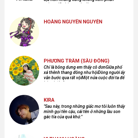
cuồng dã và hoang hoải...
HOÀNG NGUYÊN NGUYỄN
PHƯƠNG TRÂM (SẦU ĐÔNG)
Chỉ là bỗng dưng em thấy cô đơnGiữa phố
xá thênh thang đông như hộiDòng người ấy
vẫn bước qua rất vộiMột nửa cuộc đời ta để
lại nơi đâu?
KIRA
"Sau này, trong những giấc mơ tôi luôn thấy
mình gọi tên cậu, cái tên ở những lầu son
gác tía của quá khứ."