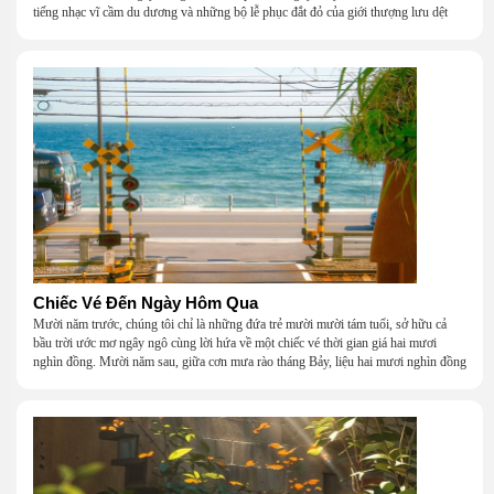
tiếng nhạc vĩ cầm du dương và những bộ lễ phục đắt đỏ của giới thượng lưu dệt
nên một khung cảnh hoa lệ đến ngột ngạt.
Chiếc Vé Đến Ngày Hôm Qua
Mười năm trước, chúng tôi chỉ là những đứa trẻ mười mười tám tuổi, sở hữu cả
bầu trời ước mơ ngây ngô cùng lời hứa về một chiếc vé thời gian giá hai mươi
nghìn đồng. Mười năm sau, giữa cơn mưa rào tháng Bảy, liệu hai mươi nghìn đồng
có giúp chúng tôi tìm lại được thanh xuân đã bỏ lỡ?