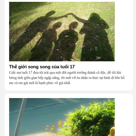
Thế giới song song của tuổi 17
Giấc mơ tuổi 17 đưa tôi trải qua một đời người trưởng thành cô độc, để rồi khi
bừng tỉnh giữa gian bếp ngập nắng, tôi mới vỡ òa nhận ra thực tại bình dị bên bố
mẹ và em gái mới là hạnh phúc vô giá nhất