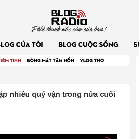
Phát thanh xúc cảm của bạn !
BLOG CỦA TÔI
BLOG CUỘC SỐNG
S
IÊM TINH
BÓNG MÁT TÂM HỒN
VLOG THƠ
ặp nhiều quý vận trong nửa cuối