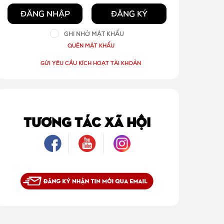
ĐĂNG NHẬP
ĐĂNG KÝ
GHI NHỚ MẬT KHẨU
QUÊN MẬT KHẨU
GỬI YÊU CẦU KÍCH HOẠT TÀI KHOẢN
TƯƠNG TÁC XÃ HỘI