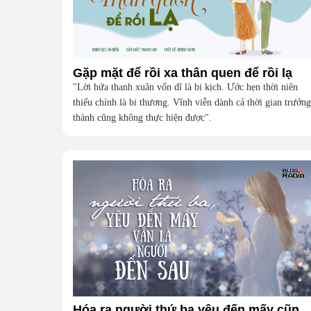
Gặp mặt để rồi xa thân quen để rồi lạ
"Lời hứa thanh xuân vốn dĩ là bi kịch. Ước hẹn thời niên
thiếu chính là bi thương. Vĩnh viễn dành cả thời gian trưởng
thành cũng không thực hiện được".
Hóa ra người thứ ba yêu đến mấy cũng là người đến sau (Vlog Radi