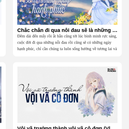
Chắc chắn đi qua nỗi đau sẽ là những ngày hạnh phúc (Cafe Vlog)
Đêm dài đến mấy rồi ắt hẳn cũng tới lúc bình minh rực sáng,
cuộc đời đi qua những nỗi đau rồi cũng sẽ có những ngày
hạnh phúc, chỉ cần chúng ta luôn sống hướng về tương lai và
những điều tốt đẹp.
o)
Vội vã trưởng thành vội vã cô đơn (Vlog Radio)