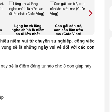
Lặng im và lắng
Con gái còn trẻ,
Đừng lo 
m
nghe chính là niềm
con còn lắm ước
gái 30! (Ca
c
an ủi lớn nhất
mơ (Cafe Vlog)
(Cafe Vlog)
hiều niềm vui từ chuyện sự nghiệp, công việc
vọng sẽ là những ngày vui vẻ đối với các con
nay sẽ là điểm đáng tự hào cho 3 con giáp này
ệp