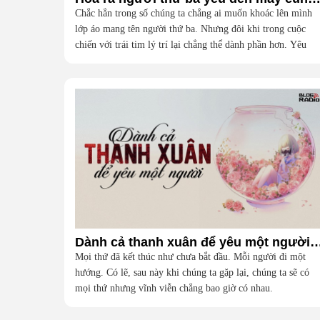
Chắc hẳn trong số chúng ta chẳng ai muốn khoác lên mình
lớp áo mang tên người thứ ba. Nhưng đôi khi trong cuộc
chiến với trái tim lý trí lại chẳng thể dành phần hơn. Yêu
đấy, hi vọng đấy rồi lại đau đấy, thất vọng và hận đấy.
Dành cả thanh xuân để yêu một người (
Mọi thứ đã kết thúc như chưa bắt đầu. Mỗi người đi một
hướng. Có lẽ, sau này khi chúng ta gặp lại, chúng ta sẽ có
mọi thứ nhưng vĩnh viễn chẳng bao giờ có nhau.