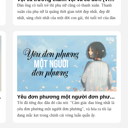
Đàn ông có tuổi trẻ thì phụ nữ cũng có thanh xuân. Thanh
xuân của phụ nữ là quãng thời gian tươi đẹp nhất, đẹp đẽ
nhất, sáng chói nhất của một đời con gái, thì tuổi trẻ của đàn
ông toàn những câu trả lời chưa chắc chắn, nhiều dang dở,
lắm gập ghềnh.
Vlog Radio)
Yêu đơn phương một người đơn phương (Vlog Radio)
Tôi đã từng đọc đâu đó câu nói: "Cảm giác đau lòng nhất là
yêu đơn phương một người đơn phương", và hóa ra tôi lại
đang mắc kẹt trong chính cái vòng luẩn quẩn ấy.