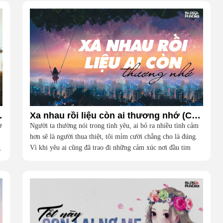
ơn (Vlog Radio)
Xa nhau rồi liệu còn ai thương nhớ (Cafe Vlog)
ờ
Người ta thường nói trong tình yêu, ai bỏ ra nhiều tình cảm
hơn sẽ là người thua thiệt, tôi mỉm cười chẳng cho là đúng.
g
Vì khi yêu ai cũng đã trao đi những cảm xúc nơi đầu tim
tinh khôi và nồng nhiệt nhất, vậy lúc rời đi đừng đem theo
những ưu phiền, hãy để nụ cười hong khô giọt nước mắt; ai
thắng ai thua đâu còn quan trọng, chuyện tùy duyên, thôi thì
mặc mây trời...