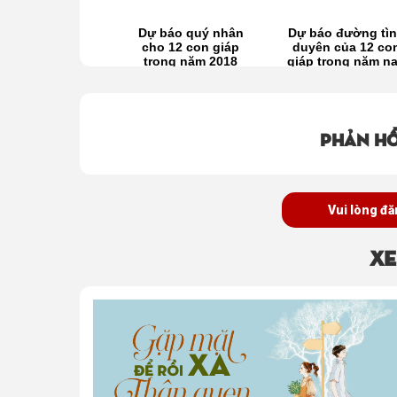
con giáp sẽ làm
Dự báo quý nhân
Dự báo đường tì
nhất việc gì trong
cho 12 con giáp
duyên của 12 co
ộc đời? (Vlog
trong năm 2018
giáp trong năm n
Chiêm tinh)
(Vlog Chiêm tinh)
(Vlog Chiêm tinh
Phản hồ
Vui lòng đă
Xe