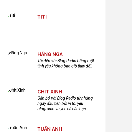
TITI
HẰNG NGA
Tôi đến với Blog Radio bằng một
tình yêu không bao giờ thay đổi.
CHIT XINH
Gắn bó với Blog Radio từ những
ngày đầu tiên bởi vì tôi yêu
blogradio và yêu cả các bạn
thính giả đã gắn bó và xây dựng
nên chương trình phát thanh xúc
cảm này!Cám ơn các bạn rất
TUẤN ANH
nhiều!