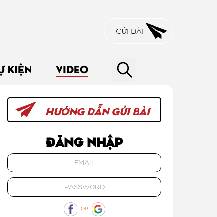
GỬI BÀI
Ự KIỆN
VIDEO
HƯỚNG DẪN GỬI BÀI
Đăng nhập
OR