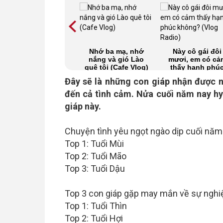
Hình dáng đôi mắt
Nhớ ba mạ, nhớ
Này cô gái đôi
nói gì về vận mệnh
nắng và gió Lào
mươi, em có cả
của bạn? (Vlog
quê tôi (Cafe Vlog)
thấy hạnh phú
Chiêm tinh)
không? (Vlog
Đây sẽ là những con giáp nhận được n
Radio)
đến cả tình cảm. Nửa cuối năm nay hy 
giáp này.
Chuyện tình yêu ngọt ngào dịp cuối năm 
Top 1: Tuổi Mùi
Top 2: Tuổi Mão
Top 3: Tuổi Dậu
Top 3 con giáp gặp may mắn về sự nghi
Top 1: Tuổi Thìn
Top 2: Tuổi Hợi