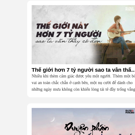
Thế giới hơn 7 tỷ người sao ta vẫn thấy cô đ
Nhiều khi thèm cảm giác được yêu một người. Thèm một b
vai an toàn chắc chắn ở cạnh bên, một nụ cười để dành cho
những ngày mưa không còn khiến lòng tái tê đầy trống vắn
để biết ngoài kia cuộc đời bộn bề nhưng nơi ấy vẫn dành
riêng cho mình một khoảng trời bình yên.