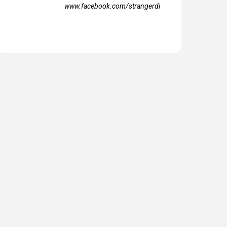
www.facebook.com/strangerdi
 giáp sẽ làm
Dự báo quý nhân
Dự báo đường tình
t việc gì trong
cho 12 con giáp
duyên của 12 con
 đời? (Vlog
trong năm 2018
giáp trong năm nay
iêm tinh)
(Vlog Chiêm tinh)
(Vlog Chiêm tinh)