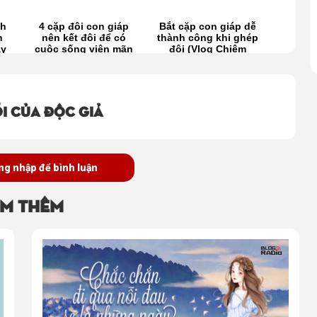
nh
4 cặp đôi con giáp
Bắt cặp con giáp dễ
12 con
n
nên kết đôi để có
thành công khi ghép
tốt nhấ
ay
cuộc sống viên mãn
đôi (Vlog Chiêm
cuộc
)
(Vlog Chiêm tinh)
tinh)
Ch
i của độc giả
ng nhập để bình luận
m thêm